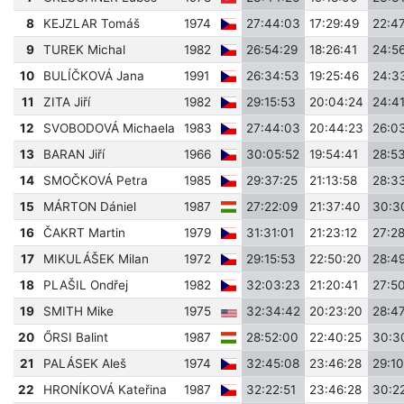
8
KEJZLAR Tomáš
1974
27:44:03
17:29:49
22:4
9
TUREK Michal
1982
26:54:29
18:26:41
24:5
10
BULÍČKOVÁ Jana
1991
26:34:53
19:25:46
24:3
11
ZITA Jiří
1982
29:15:53
20:04:24
24:41
12
SVOBODOVÁ Michaela
1983
27:44:03
20:44:23
26:0
13
BARAN Jiří
1966
30:05:52
19:54:41
28:5
14
SMOČKOVÁ Petra
1985
29:37:25
21:13:58
28:3
15
MÁRTON Dániel
1987
27:22:09
21:37:40
30:3
16
ČAKRT Martin
1979
31:31:01
21:23:12
27:28
17
MIKULÁŠEK Milan
1972
29:15:53
22:50:20
28:4
18
PLAŠIL Ondřej
1982
32:03:23
21:20:41
27:50
19
SMITH Mike
1975
32:34:42
20:23:20
28:4
20
ŐRSI Balint
1987
28:52:00
22:40:25
30:3
21
PALÁSEK Aleš
1974
32:45:08
23:46:28
29:10
22
HRONÍKOVÁ Kateřina
1987
32:22:51
23:46:28
30:22