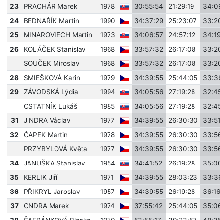
23
PRACHÁR Marek
1978
30:55:54
21:29:19
34:0
24
BEDNAŘÍK Martin
1990
34:37:29
25:23:07
33:2
25
MINAROVIECH Martin
1973
34:06:57
24:57:12
34:1
26
KOLÁČEK Stanislav
1968
33:57:32
26:17:08
33:2
SOUČEK Miroslav
1968
33:57:32
26:17:08
33:2
28
SMIEŠKOVÁ Karin
1979
34:39:55
25:44:05
33:3
29
ZÁVODSKÁ Lýdia
1994
34:05:56
27:19:28
32:4
OSTATNÍK Lukáš
1985
34:05:56
27:19:28
32:4
31
JINDRA Václav
1977
34:39:55
26:30:30
33:51
32
ČAPEK Martin
1978
34:39:55
26:30:30
33:56
PRZYBYLOVÁ Květa
1977
34:39:55
26:30:30
33:56
34
JANUŠKA Stanislav
1954
34:41:52
26:19:28
35:0
35
KERLIK Jiří
1971
34:39:55
28:03:23
33:3
36
PŘIKRYL Jaroslav
1957
34:39:55
26:19:28
36:16
37
ONDRA Marek
1974
37:55:42
25:44:05
35:0