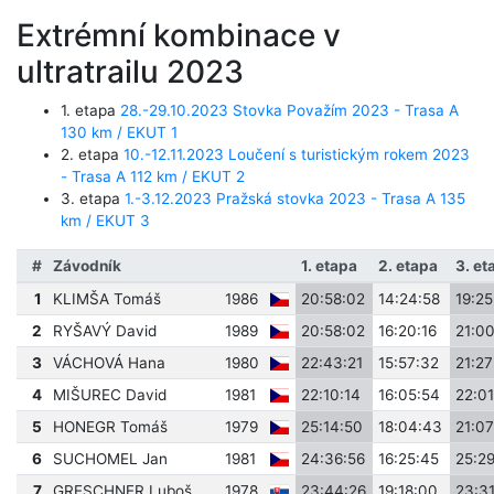
Extrémní kombinace v
ultratrailu 2023
1. etapa
28.-29.10.2023 Stovka Považím 2023 - Trasa A
130 km / EKUT 1
2. etapa
10.-12.11.2023 Loučení s turistickým rokem 2023
- Trasa A 112 km / EKUT 2
3. etapa
1.-3.12.2023 Pražská stovka 2023 - Trasa A 135
km / EKUT 3
#
Závodník
1. etapa
2. etapa
3. et
1
KLIMŠA Tomáš
1986
20:58:02
14:24:58
19:25
2
RYŠAVÝ David
1989
20:58:02
16:20:16
21:0
3
VÁCHOVÁ Hana
1980
22:43:21
15:57:32
21:27
4
MIŠUREC David
1981
22:10:14
16:05:54
22:01
5
HONEGR Tomáš
1979
25:14:50
18:04:43
21:07
6
SUCHOMEL Jan
1981
24:36:56
16:25:45
25:2
7
GRESCHNER Luboš
1978
23:44:26
19:18:00
23:31