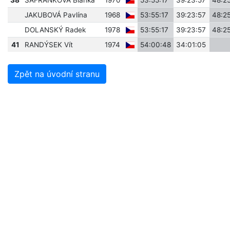
38
ŠAFRÁNKOVÁ Blanka
1970
53:55:17
39:23:57
48:2
JAKUBOVÁ Pavlína
1968
53:55:17
39:23:57
48:2
DOLANSKÝ Radek
1978
53:55:17
39:23:57
48:2
41
RANDÝSEK Vít
1974
54:00:48
34:01:05
Zpět na úvodní stranu