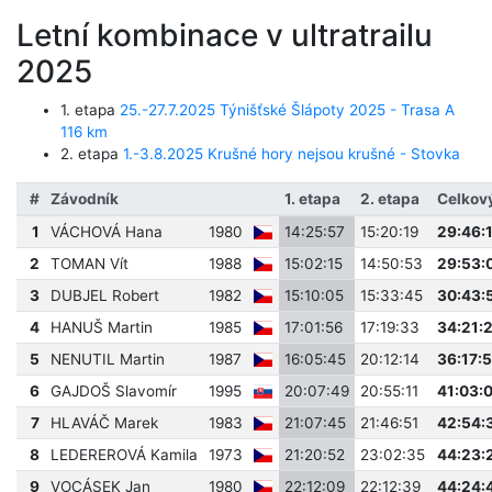
Letní kombinace v ultratrailu
2025
1. etapa
25.-27.7.2025 Týnišťské Šlápoty 2025 - Trasa A
116 km
2. etapa
1.-3.8.2025 Krušné hory nejsou krušné - Stovka
#
Závodník
1. etapa
2. etapa
Celkov
1
VÁCHOVÁ Hana
1980
14:25:57
15:20:19
29:46:
2
TOMAN Vít
1988
15:02:15
14:50:53
29:53:
3
DUBJEL Robert
1982
15:10:05
15:33:45
30:43:
4
HANUŠ Martin
1985
17:01:56
17:19:33
34:21:
5
NENUTIL Martin
1987
16:05:45
20:12:14
36:17:
6
GAJDOŠ Slavomír
1995
20:07:49
20:55:11
41:03:
7
HLAVÁČ Marek
1983
21:07:45
21:46:51
42:54:
8
LEDEREROVÁ Kamila
1973
21:20:52
23:02:35
44:23:
9
VOCÁSEK Jan
1980
22:12:09
22:12:39
44:24: