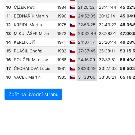
10
ČÍŽEK Petr
1984
21:20:52
23:41:44
45:02:
11
BEDNAŘÍK Martin
1990
24:52:05
20:12:14
45:04:
12
KREIDL Martin
1975
22:53:25
22:43:27
45:36:
13
MIKULÁŠEK Milan
1972
23:32:49
23:28:01
47:00:
14
KERLIK Jiří
1971
24:07:17
25:20:44
49:28:
15
PLAŠIL Ondřej
1982
27:37:45
25:38:11
53:15:
16
SOUČEK Miroslav
1968
24:16:09
32:32:51
56:49:
17
ČECHALOVA Lucie
1981
28:23:49
30:27:03
58:50:
18
VACEK Martin
1985
31:38:00
33:38:21
65:16:
Zpět na úvodní stranu