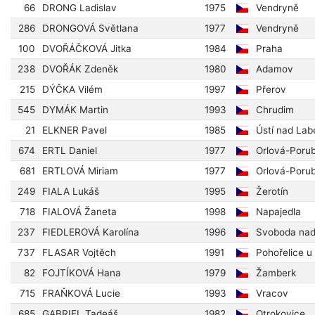
66
DRONG Ladislav
1975
Vendryně
286
DRONGOVÁ Světlana
1977
Vendryně
100
DVOŘÁČKOVÁ Jitka
1984
Praha
238
DVOŘÁK Zdeněk
1980
Adamov
215
DÝČKA Vilém
1997
Přerov
545
DYMÁK Martin
1993
Chrudim
21
ELKNER Pavel
1985
Ústí nad La
674
ERTL Daniel
1977
Orlová-Poru
681
ERTLOVÁ Miriam
1977
Orlová-Poru
249
FIALA Lukáš
1995
Žerotín
718
FIALOVÁ Žaneta
1998
Napajedla
237
FIEDLEROVÁ Karolína
1996
Svoboda na
737
FLASAR Vojtěch
1991
Pohořelice u
82
FOJTÍKOVÁ Hana
1979
Žamberk
715
FRAŇKOVÁ Lucie
1993
Vracov
685
GABRIEL Tadeáš
1982
Otrokovice