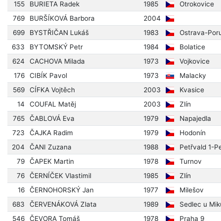
155
BURIETA Radek
1985
Otrokovice
769
BURŠÍKOVÁ Barbora
2004
699
BYSTŘIČAN Lukáš
1983
Ostrava-Por
633
BYTOMSKÝ Petr
1984
Bolatice
624
CACHOVA Milada
1973
Vojkovice
176
CIBÍK Pavol
1973
Malacky
569
CÍFKA Vojtěch
2003
Kvasice
14
COUFAL Matěj
2003
Zlín
765
ČABLOVÁ Eva
1979
Napajedla
723
ČAJKA Radim
1979
Hodonín
204
ČANI Zuzana
1988
Petřvald 1-P
79
ČAPEK Martin
1978
Turnov
76
ČERNÍČEK Vlastimil
1985
Zlín
16
ČERNOHORSKÝ Jan
1977
Milešov
683
ČERVENÁKOVÁ Zlata
1989
Sedlec u Mik
546
ČEVORA Tomáš
1978
Praha 9