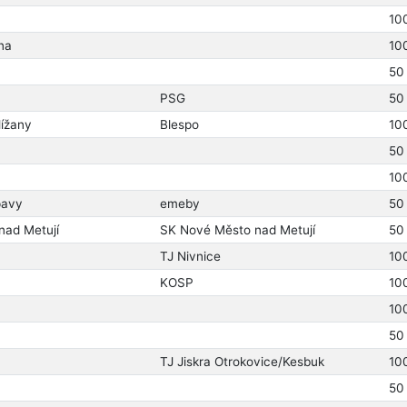
10
na
10
50
PSG
50
ížany
Blespo
10
50
10
pavy
emeby
50
nad Metují
SK Nové Město nad Metují
50
TJ Nivnice
10
KOSP
10
10
50
TJ Jiskra Otrokovice/Kesbuk
10
50