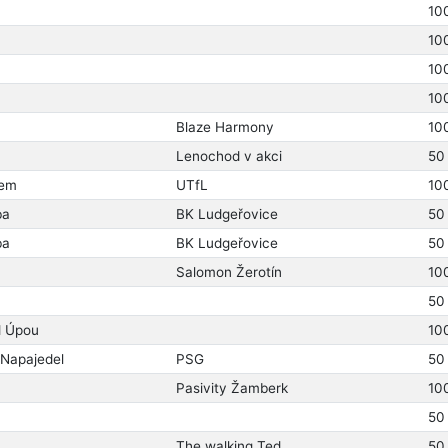
10
10
10
10
Blaze Harmony
10
Lenochod v akci
50
bem
UTfL
10
ba
BK Ludgeřovice
50
ba
BK Ludgeřovice
50
Salomon Žerotín
10
50
d Úpou
10
 Napajedel
PSG
50
Pasivity Žamberk
10
50
The walking Ted
50