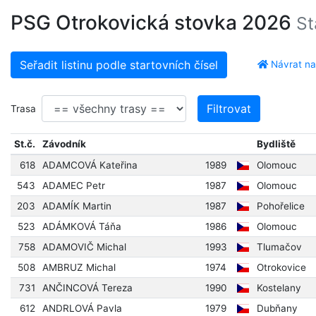
PSG Otrokovická stovka 2026
St
Seřadit listinu podle startovních čísel
Návrat na
Filtrovat
Trasa
St.č.
Závodník
Bydliště
618
ADAMCOVÁ Kateřina
1989
Olomouc
543
ADAMEC Petr
1987
Olomouc
203
ADAMÍK Martin
1987
Pohořelice
523
ADÁMKOVÁ Táňa
1986
Olomouc
758
ADAMOVIČ Michal
1993
Tlumačov
508
AMBRUZ Michal
1974
Otrokovice
731
ANČINCOVÁ Tereza
1990
Kostelany
612
ANDRLOVÁ Pavla
1979
Dubňany