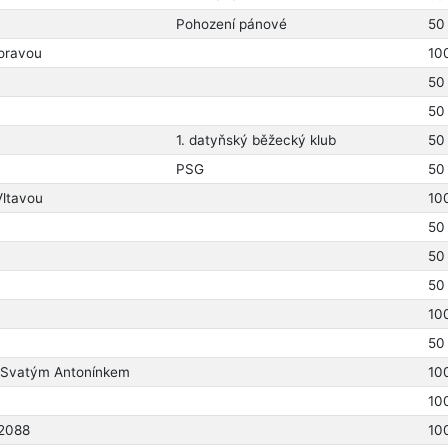
Pohození pánové
50
oravou
10
50
50
1. datyňský běžecký klub
50
PSG
50
Vltavou
10
50
50
50
10
50
d Svatým Antonínkem
10
10
 2088
10