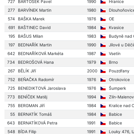
727
BARTOŠEK Pavel
1990
Hranice
277
BARVÍNEK Martin
1980
Dlouhoňovic
574
BAŠKA Marek
1976
OE
691
BAŠTINEC David
1984
Kvasice
195
BAŠUS Milan
1983
Budyně nad 
197
BEDNAŘÍK Martin
1990
Jílové u Děč
642
BEDNAŘÍKOVÁ Markéta
1987
Vsetín
734
BEDROŠOVÁ Hana
1979
Brno
267
BĚLÍK Jiří
2000
Pouzdřany
752
BEŇAČKA Radomír
1976
Otrokovice
725
BENEDIKTOVÁ Jaroslava
1976
Šumperk
773
BENÍČEK Matěj
1994
Zlín-Malenov
755
BERGMAN Jiří
1984
Kralice nad 
55
BERNATÍK Tomáš
1984
Babice
643
BERNATÍKOVÁ Petra
1991
Babice
548
BÍDA Filip
1991
Louky 476, U