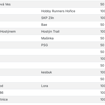
ová Ves
50
Hobby Runners Hořice
10
SKP Zlín
10
Bae
50
d Hostýnem
Hostýn Trail
10
Mašinka
50
PSG
50
50
10
50
kesbuk
10
50
od
Lora
10
86
10
ytnice
10