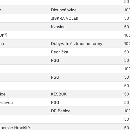
50
e
Dlouhoňovice
10
JISKRA VOLE!!!
50
Kvasice
50
Ohří
10
ína
Dobyvatelé ztracené formy
10
Bednička
50
PSG
50
10
PSG
50
50
ice
KESBUK
50
Oslavou
PSG
50
DP Babice
10
50
herské Hradiště
50