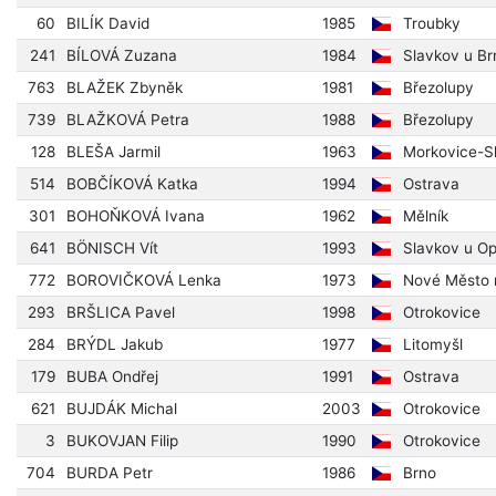
60
BILÍK David
1985
Troubky
241
BÍLOVÁ Zuzana
1984
Slavkov u Br
763
BLAŽEK Zbyněk
1981
Březolupy
739
BLAŽKOVÁ Petra
1988
Březolupy
128
BLEŠA Jarmil
1963
Morkovice-Sl
514
BOBČÍKOVÁ Katka
1994
Ostrava
301
BOHOŇKOVÁ Ivana
1962
Mělník
641
BÖNISCH Vít
1993
Slavkov u O
772
BOROVIČKOVÁ Lenka
1973
Nové Město 
293
BRŠLICA Pavel
1998
Otrokovice
284
BRÝDL Jakub
1977
Litomyšl
179
BUBA Ondřej
1991
Ostrava
621
BUJDÁK Michal
2003
Otrokovice
3
BUKOVJAN Filip
1990
Otrokovice
704
BURDA Petr
1986
Brno