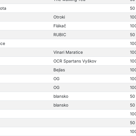
ota
50
Otroki
10
Flákač
10
RUBIC
50
ice
10
Vinari Maratice
10
OCR Spartans Vyškov
10
Bejlas
10
OG
10
OG
10
blansko
50
blansko
50
10
50
10