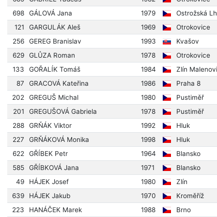
698
GÁLOVÁ Jana
1979
Ostrožská Lh
121
GARGULÁK Aleš
1969
Otrokovice
256
GEREG Branislav
1993
Kvašov
629
GLŮZA Roman
1978
Otrokovice
133
GOŘALÍK Tomáš
1984
Zlín Malenov
87
GRACOVÁ Kateřina
1986
Praha 8
202
GREGUŠ Michal
1980
Pustiměř
201
GREGUŠOVÁ Gabriela
1978
Pustiměř
288
GRŇÁK Viktor
1992
Hluk
227
GRŇÁKOVÁ Monika
1998
Hluk
622
GŘÍBEK Petr
1964
Blansko
585
GŘÍBKOVÁ Jana
1971
Blansko
49
HÁJEK Josef
1980
Zlín
639
HÁJEK Jakub
1970
Kroměříž
223
HANÁČEK Marek
1988
Brno