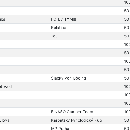
10
50
uba
FC-B7 TÝM!!!
50
Bolatice
50
Jdu
50
10
50
10
50
Šlapky von Göding
50
etřvald
10
10
10
FINASO Camper Team
10
ulova
Karpatský kynologický klub
50
MP Praha
50