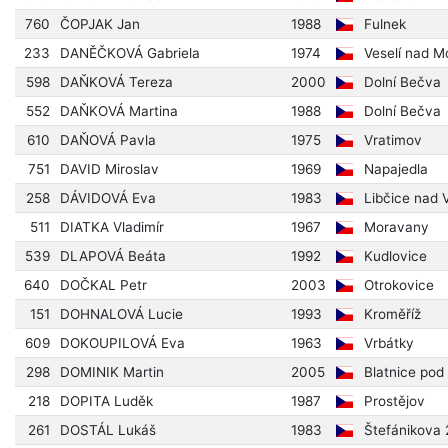
760
ČOPJAK Jan
1988
Fulnek
233
DANĚČKOVÁ Gabriela
1974
Veselí nad M
598
DAŇKOVÁ Tereza
2000
Dolní Bečva
552
DAŇKOVÁ Martina
1988
Dolní Bečva
610
DAŇOVÁ Pavla
1975
Vratimov
751
DAVID Miroslav
1969
Napajedla
258
DÁVIDOVÁ Eva
1983
Libčice nad 
511
DIATKA Vladimír
1967
Moravany
539
DLAPOVÁ Beáta
1992
Kudlovice
640
DOČKAL Petr
2003
Otrokovice
151
DOHNALOVÁ Lucie
1993
Kroměříž
609
DOKOUPILOVÁ Eva
1963
Vrbátky
298
DOMINIK Martin
2005
Blatnice po
218
DOPITA Luděk
1987
Prostějov
261
DOSTÁL Lukáš
1983
Štefánikova