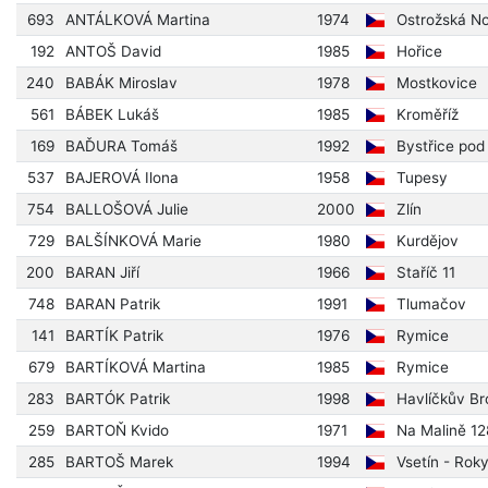
693
ANTÁLKOVÁ Martina
1974
Ostrožská N
192
ANTOŠ David
1985
Hořice
240
BABÁK Miroslav
1978
Mostkovice
561
BÁBEK Lukáš
1985
Kroměříž
169
BAĎURA Tomáš
1992
Bystřice po
537
BAJEROVÁ Ilona
1958
Tupesy
754
BALLOŠOVÁ Julie
2000
Zlín
729
BALŠÍNKOVÁ Marie
1980
Kurdějov
200
BARAN Jiří
1966
Staříč 11
748
BARAN Patrik
1991
Tlumačov
141
BARTÍK Patrik
1976
Rymice
679
BARTÍKOVÁ Martina
1985
Rymice
283
BARTÓK Patrik
1998
Havlíčkův Br
259
BARTOŇ Kvido
1971
Na Malině 12
285
BARTOŠ Marek
1994
Vsetín - Rok