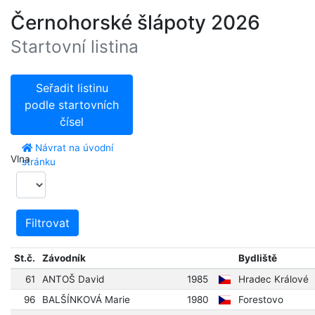
Černohorské šlápoty 2026
Startovní listina
Seřadit listinu
podle startovních
čísel
Návrat na úvodní
Vlna
stránku
Filtrovat
St.č.
Závodník
Bydliště
61
ANTOŠ David
1985
Hradec Králové
96
BALŠÍNKOVÁ Marie
1980
Forestovo