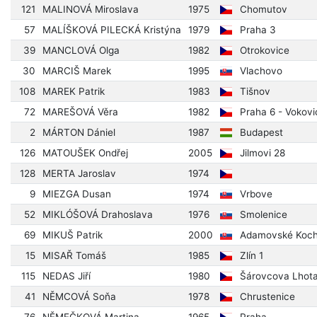
121
MALINOVÁ Miroslava
1975
Chomutov
57
MALÍŠKOVÁ PILECKÁ Kristýna
1979
Praha 3
39
MANCLOVÁ Olga
1982
Otrokovice
30
MARCIŠ Marek
1995
Vlachovo
108
MAREK Patrik
1983
Tišnov
72
MAREŠOVÁ Věra
1982
Praha 6 - Vokovi
2
MÁRTON Dániel
1987
Budapest
126
MATOUŠEK Ondřej
2005
Jilmovi 28
128
MERTA Jaroslav
1974
9
MIEZGA Dusan
1974
Vrbove
52
MIKLÓŠOVÁ Drahoslava
1976
Smolenice
69
MIKUŠ Patrik
2000
Adamovské Koc
15
MISAŘ Tomáš
1985
Zlín 1
115
NEDAS Jiří
1980
Šárovcova Lhot
41
NĚMCOVÁ Soňa
1978
Chrustenice