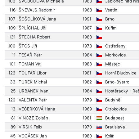
103
SVOBODOVÁ Michaela
1983
Jablonec nad Ni
116
ŠNEVAJS Radomír
1963
Vsetín
107
ŠOŠOLÍKOVÁ Jana
1991
Brno
109
ŠPLÍCHAL Jiří
1987
Kuřim
131
ŠTECHA Robert
1983
100
ŠTOS Jiří
1973
Ostřešany
11
TESAŘ Petr
1984
Morkovice
101
TOMAN Vít
1988
Městec
123
TOUFAR Libor
1981
Horní Bludovice
33
TUREK Michal
1982
Brno-Bystrc
25
URBÁNEK Ivan
1984
Hostěrádky - Re
120
VALENTA Petr
1979
Budyně
13
VEČERKOVÁ Hana
1969
Otrokovice
81
VINCZE Zoltán
1981
Budapest
89
VIRSIK Felix
1970
Bratislava
45
VOCÁSEK Jan
1980
Kolín