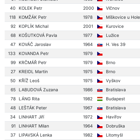
40
KOLEK Petr
2000
Vlčnov
118
KOMŽÁK Petr
1978
Míškovice u Hol
92
KOPLÍK Michal
2001
Kurovice
68
KOŠUTKOVÁ Pavla
1977
Lužice
47
KOVÁČ Jaroslav
1964
H. Ves 39
133
KOVANDA Petr
1979
99
KRČMÁŘ Petr
1979
Brno
27
KREIDL Martin
1975
Brno
50
KŘÍŽ Leoš
1975
Vyškov
65
LABUDOVÁ Zuzana
1986
Bratislava
78
LÁNG Rita
1982
Budapest
48
LEŠTÁK Peter
1967
Bratislava
34
LINHART Jiří
1972
Havířov
91
LINHART Milan
1964
Dobruška
37
LIPAVSKÁ Lenka
1982
Litomyšl