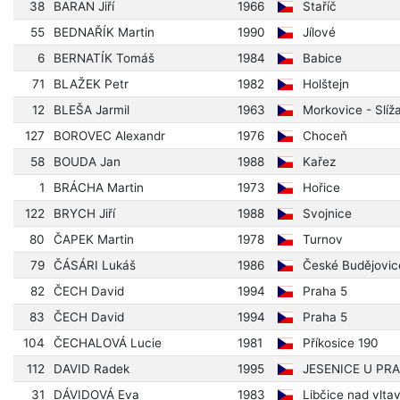
38
BARAN Jiří
1966
Staříč
55
BEDNAŘÍK Martin
1990
Jílové
6
BERNATÍK Tomáš
1984
Babice
71
BLAŽEK Petr
1982
Holštejn
12
BLEŠA Jarmil
1963
Morkovice - Slíž
127
BOROVEC Alexandr
1976
Choceň
58
BOUDA Jan
1988
Kařez
1
BRÁCHA Martin
1973
Hořice
122
BRYCH Jiří
1988
Svojnice
80
ČAPEK Martin
1978
Turnov
79
ČÁSÁRI Lukáš
1986
České Budějovic
82
ČECH David
1994
Praha 5
83
ČECH David
1994
Praha 5
104
ČECHALOVÁ Lucie
1981
Příkosice 190
112
DAVID Radek
1995
JESENICE U PR
31
DÁVIDOVÁ Eva
1983
Libčice nad vlta