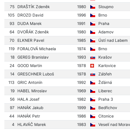
75
DRAŠTÍK Zdeněk
1980
Sloupno
105
DROZD David
1996
Brno
93
DUDA Marek
1991
Praha
64
DVOŘÁK Zdeněk
1980
Adamov
70
ELKNER Pavel
1985
Ústí nad Labem
119
FORALOVÁ Michaela
1974
Brno
18
GEREG Branislav
1993
Kvašov
24
GOOD Martin
1978
Karlovice
14
GRESCHNER Luboš
1978
Zábřeh
113
GRIC Antonín
1992
Žďárná
19
HABEL Miroslav
1969
Liberec
56
HALA Josef
1982
Praha 3
97
HANÁK Jakub
1999
Bedřichov
44
HANÁK Petr
1986
Citonice
4
HLAVÁČ Marek
1983
Veselí nad Mora