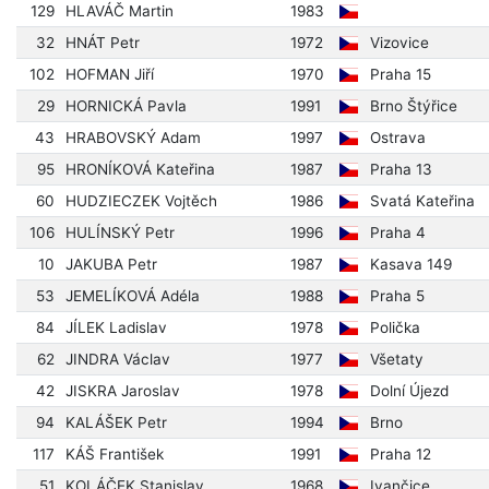
129
HLAVÁČ Martin
1983
32
HNÁT Petr
1972
Vizovice
102
HOFMAN Jiří
1970
Praha 15
29
HORNICKÁ Pavla
1991
Brno Štýřice
43
HRABOVSKÝ Adam
1997
Ostrava
95
HRONÍKOVÁ Kateřina
1987
Praha 13
60
HUDZIECZEK Vojtěch
1986
Svatá Kateřina
106
HULÍNSKÝ Petr
1996
Praha 4
10
JAKUBA Petr
1987
Kasava 149
53
JEMELÍKOVÁ Adéla
1988
Praha 5
84
JÍLEK Ladislav
1978
Polička
62
JINDRA Václav
1977
Všetaty
42
JISKRA Jaroslav
1978
Dolní Újezd
94
KALÁŠEK Petr
1994
Brno
117
KÁŠ František
1991
Praha 12
51
KOLÁČEK Stanislav
1968
Ivančice