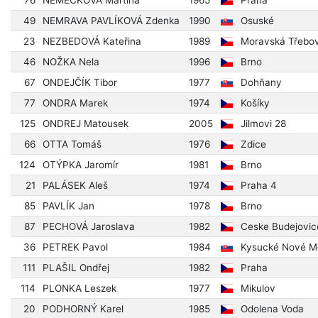
76
NĚMEČKOVÁ Martina
1965
Praha
49
NEMRAVA PAVLÍKOVÁ Zdenka
1990
Osuské
23
NEZBEDOVÁ Kateřina
1989
Moravská Třebo
46
NOŽKA Nela
1996
Brno
67
ONDEJČÍK Tibor
1977
Dohňany
77
ONDRA Marek
1974
Košíky
125
ONDREJ Matousek
2005
Jilmovi 28
66
OTTA Tomáš
1976
Zdice
124
OTÝPKA Jaromír
1981
Brno
21
PALÁSEK Aleš
1974
Praha 4
85
PAVLÍK Jan
1978
Brno
87
PECHOVÁ Jaroslava
1982
Ceske Budejovic
36
PETREK Pavol
1984
Kysucké Nové M
111
PLAŠIL Ondřej
1982
Praha
114
PLONKA Leszek
1977
Mikulov
20
PODHORNÝ Karel
1985
Odolena Voda