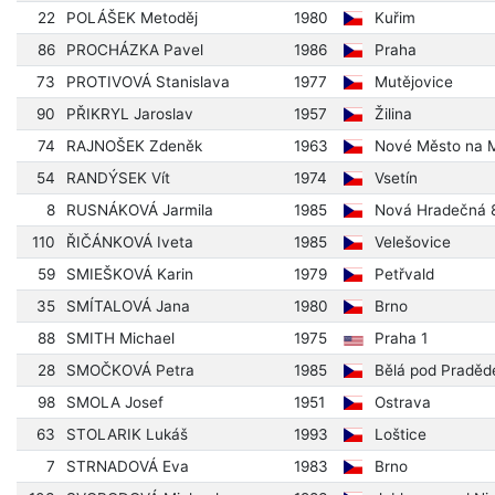
22
POLÁŠEK Metoděj
1980
Kuřim
86
PROCHÁZKA Pavel
1986
Praha
73
PROTIVOVÁ Stanislava
1977
Mutějovice
90
PŘIKRYL Jaroslav
1957
Žilina
74
RAJNOŠEK Zdeněk
1963
Nové Město na 
54
RANDÝSEK Vít
1974
Vsetín
8
RUSNÁKOVÁ Jarmila
1985
Nová Hradečná 
110
ŘIČÁNKOVÁ Iveta
1985
Velešovice
59
SMIEŠKOVÁ Karin
1979
Petřvald
35
SMÍTALOVÁ Jana
1980
Brno
88
SMITH Michael
1975
Praha 1
28
SMOČKOVÁ Petra
1985
Bělá pod Pradě
98
SMOLA Josef
1951
Ostrava
63
STOLARIK Lukáš
1993
Loštice
7
STRNADOVÁ Eva
1983
Brno