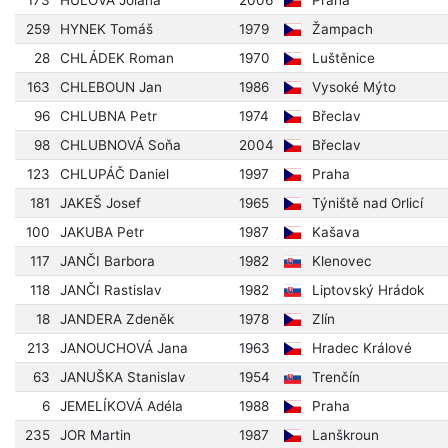
173
HŮLOVÁ Jolana
2006
Praha
259
HYNEK Tomáš
1979
Žampach
28
CHLÁDEK Roman
1970
Luštěnice
163
CHLEBOUN Jan
1986
Vysoké Mýto
96
CHLUBNA Petr
1974
Břeclav
98
CHLUBNOVÁ Soňa
2004
Břeclav
123
CHLUPÁČ Daniel
1997
Praha
181
JAKEŠ Josef
1965
Týniště nad Orlicí
100
JAKUBA Petr
1987
Kašava
117
JANČI Barbora
1982
Klenovec
118
JANČI Rastislav
1982
Liptovský Hrádok
18
JANDERA Zdeněk
1978
Zlín
213
JANOUCHOVÁ Jana
1963
Hradec Králové
63
JANUŠKA Stanislav
1954
Trenčín
6
JEMELÍKOVÁ Adéla
1988
Praha
235
JOR Martin
1987
Lanškroun