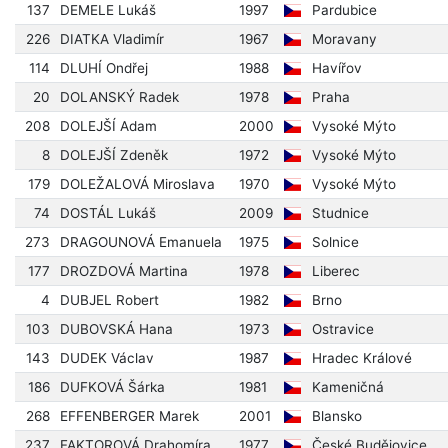
137
DEMELE Lukáš
1997
Pardubice
226
DIATKA Vladimír
1967
Moravany
114
DLUHÍ Ondřej
1988
Havířov
20
DOLANSKÝ Radek
1978
Praha
208
DOLEJŠÍ Adam
2000
Vysoké Mýto
8
DOLEJŠÍ Zdeněk
1972
Vysoké Mýto
179
DOLEŽALOVÁ Miroslava
1970
Vysoké Mýto
74
DOSTÁL Lukáš
2009
Studnice
273
DRAGOUNOVÁ Emanuela
1975
Solnice
177
DROZDOVÁ Martina
1978
Liberec
4
DUBJEL Robert
1982
Brno
103
DUBOVSKÁ Hana
1973
Ostravice
143
DUDEK Václav
1987
Hradec Králové
186
DUFKOVÁ Šárka
1981
Kameničná
268
EFFENBERGER Marek
2001
Blansko
237
FAKTOROVÁ Drahomíra
1977
České Budějovice