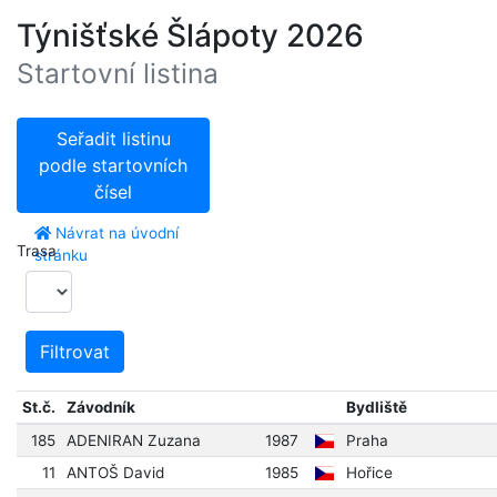
Týnišťské Šlápoty 2026
Startovní listina
Seřadit listinu
podle startovních
čísel
Návrat na úvodní
Trasa
stránku
Filtrovat
St.č.
Závodník
Bydliště
185
ADENIRAN Zuzana
1987
Praha
11
ANTOŠ David
1985
Hořice