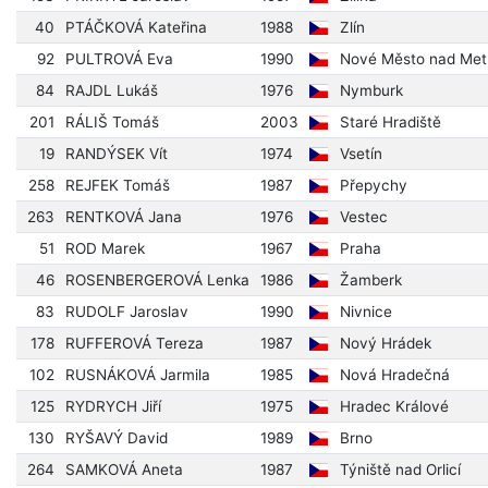
40
PTÁČKOVÁ Kateřina
1988
Zlín
92
PULTROVÁ Eva
1990
Nové Město nad Metu
84
RAJDL Lukáš
1976
Nymburk
201
RÁLIŠ Tomáš
2003
Staré Hradiště
19
RANDÝSEK Vít
1974
Vsetín
258
REJFEK Tomáš
1987
Přepychy
263
RENTKOVÁ Jana
1976
Vestec
51
ROD Marek
1967
Praha
46
ROSENBERGEROVÁ Lenka
1986
Žamberk
83
RUDOLF Jaroslav
1990
Nivnice
178
RUFFEROVÁ Tereza
1987
Nový Hrádek
102
RUSNÁKOVÁ Jarmila
1985
Nová Hradečná
125
RYDRYCH Jiří
1975
Hradec Králové
130
RYŠAVÝ David
1989
Brno
264
SAMKOVÁ Aneta
1987
Týniště nad Orlicí