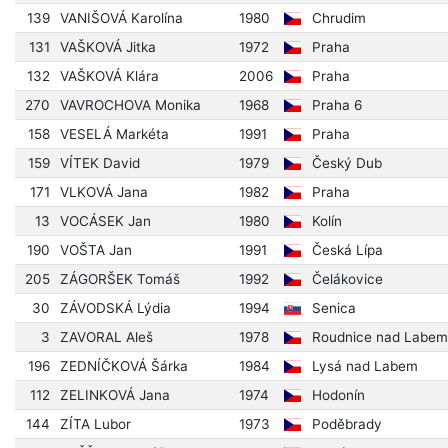
139
VANIŠOVÁ Karolína
1980
Chrudim
131
VAŠKOVÁ Jitka
1972
Praha
132
VAŠKOVÁ Klára
2006
Praha
270
VAVROCHOVA Monika
1968
Praha 6
158
VESELÁ Markéta
1991
Praha
159
VÍTEK David
1979
Český Dub
171
VLKOVÁ Jana
1982
Praha
13
VOCÁSEK Jan
1980
Kolín
190
VOŠTA Jan
1991
Česká Lípa
205
ZÁGORŠEK Tomáš
1992
Čelákovice
30
ZÁVODSKÁ Lýdia
1994
Senica
3
ZAVORAL Aleš
1978
Roudnice nad Labem
196
ZEDNÍČKOVÁ Šárka
1984
Lysá nad Labem
112
ZELINKOVÁ Jana
1974
Hodonín
144
ZÍTA Lubor
1973
Poděbrady