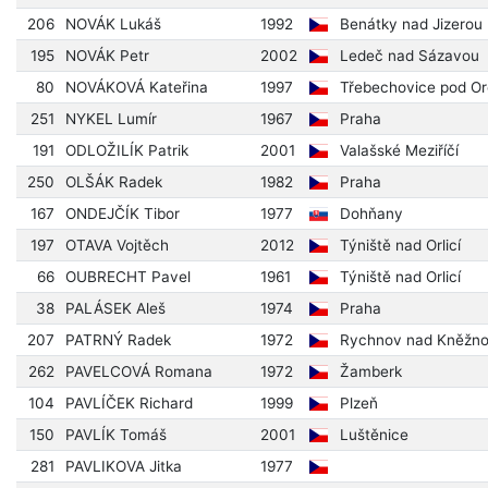
206
NOVÁK Lukáš
1992
Benátky nad Jizerou
195
NOVÁK Petr
2002
Ledeč nad Sázavou
80
NOVÁKOVÁ Kateřina
1997
Třebechovice pod O
251
NYKEL Lumír
1967
Praha
191
ODLOŽILÍK Patrik
2001
Valašské Meziříčí
250
OLŠÁK Radek
1982
Praha
167
ONDEJČÍK Tibor
1977
Dohňany
197
OTAVA Vojtěch
2012
Týniště nad Orlicí
66
OUBRECHT Pavel
1961
Týniště nad Orlicí
38
PALÁSEK Aleš
1974
Praha
207
PATRNÝ Radek
1972
Rychnov nad Kněžn
262
PAVELCOVÁ Romana
1972
Žamberk
104
PAVLÍČEK Richard
1999
Plzeň
150
PAVLÍK Tomáš
2001
Luštěnice
281
PAVLIKOVA Jitka
1977