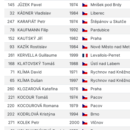
145
JŮZEK Pavel
1974
Mníšek pod Brdy
32
KÁDNER Vladislav
1984
Liberec
247
KARAFIÁT Petr
1974
Štěpánov u Skutče
78
KAUFMANN Filip
1992
Pardubice
152
KAUTSKÝ Jiří
1982
Praha
93
KAZÍK Rostislav
1984
Nové Město nad Metu
261
KERVELLA Guillaume
1999
Levallois-Perret
168
KLATOVSKÝ Tomáš
1988
Ústí nad Labem
71
KLÍMA David
1971
Rychnov nad Kněžn
65
KLÍMA Dušan
1997
Rychnov nad Kněžn
260
KLOZAROVÁ Kateřina
1976
Praha
221
KOCOUR Tomáš
1974
Pacov
220
KOCOUROVÁ Romana
1979
Pacov
202
KODRLOVÁ Kristýna
1994
Brno
271
KOLEK Petr
2000
Vlčnov