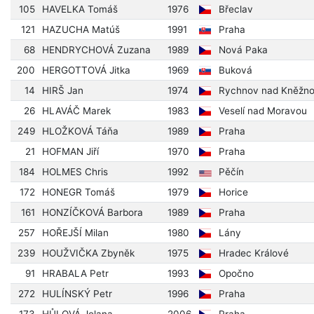
105
HAVELKA Tomáš
1976
Břeclav
121
HAZUCHA Matúš
1991
Praha
68
HENDRYCHOVÁ Zuzana
1989
Nová Paka
200
HERGOTTOVÁ Jitka
1969
Buková
14
HIRŠ Jan
1974
Rychnov nad Kněžn
26
HLAVÁČ Marek
1983
Veselí nad Moravou
249
HLOŽKOVÁ Táňa
1989
Praha
21
HOFMAN Jiří
1970
Praha
184
HOLMES Chris
1992
Pěčín
172
HONEGR Tomáš
1979
Horice
161
HONZÍČKOVÁ Barbora
1989
Praha
257
HOŘEJŠÍ Milan
1980
Lány
239
HOUŽVIČKA Zbyněk
1975
Hradec Králové
91
HRABALA Petr
1993
Opočno
272
HULÍNSKÝ Petr
1996
Praha