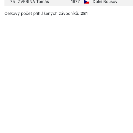
75
ZVĚŘINA Tomáš
1977
Dolní Bousov
Celkový počet přihlášených závodníků:
281