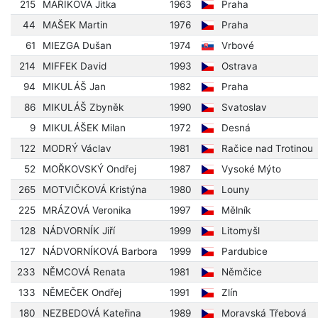
215
MAŘÍKOVÁ Jitka
1963
Praha
44
MAŠEK Martin
1976
Praha
61
MIEZGA Dušan
1974
Vrbové
214
MIFFEK David
1993
Ostrava
94
MIKULÁŠ Jan
1982
Praha
86
MIKULÁŠ Zbyněk
1990
Svatoslav
9
MIKULÁŠEK Milan
1972
Desná
122
MODRÝ Václav
1981
Račice nad Trotinou
52
MOŘKOVSKÝ Ondřej
1987
Vysoké Mýto
265
MOTVIČKOVÁ Kristýna
1980
Louny
225
MRÁZOVÁ Veronika
1997
Mělník
128
NÁDVORNÍK Jiří
1999
Litomyšl
127
NÁDVORNÍKOVÁ Barbora
1999
Pardubice
233
NĚMCOVÁ Renata
1981
Němčice
133
NĚMEČEK Ondřej
1991
Zlín
180
NEZBEDOVÁ Kateřina
1989
Moravská Třebová