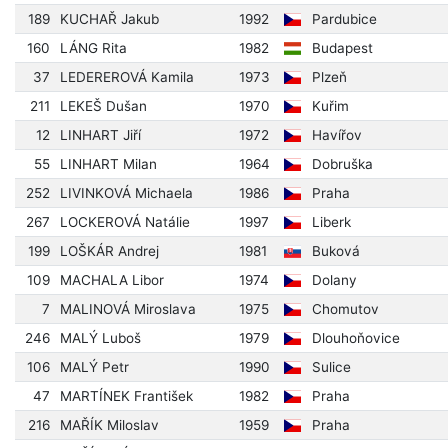
189
KUCHAŘ Jakub
1992
Pardubice
160
LÁNG Rita
1982
Budapest
37
LEDEREROVÁ Kamila
1973
Plzeň
211
LEKEŠ Dušan
1970
Kuřim
12
LINHART Jiří
1972
Havířov
55
LINHART Milan
1964
Dobruška
252
LIVINKOVÁ Michaela
1986
Praha
267
LOCKEROVÁ Natálie
1997
Liberk
199
LOŠKÁR Andrej
1981
Buková
109
MACHALA Libor
1974
Dolany
7
MALINOVÁ Miroslava
1975
Chomutov
246
MALÝ Luboš
1979
Dlouhoňovice
106
MALÝ Petr
1990
Sulice
47
MARTÍNEK František
1982
Praha
216
MAŘÍK Miloslav
1959
Praha