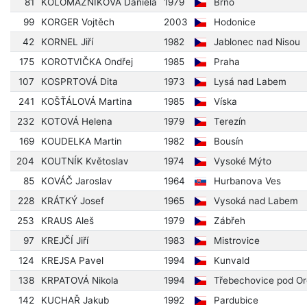
81
KOLOMAZNÍKOVÁ Daniela
1979
Brno
99
KORGER Vojtěch
2003
Hodonice
42
KORNEL Jiří
1982
Jablonec nad Nisou
175
KOROTVIČKA Ondřej
1985
Praha
107
KOSPRTOVÁ Dita
1973
Lysá nad Labem
241
KOŠŤÁLOVÁ Martina
1985
Víska
232
KOTOVÁ Helena
1979
Terezín
169
KOUDELKA Martin
1982
Bousín
204
KOUTNÍK Květoslav
1974
Vysoké Mýto
85
KOVÁČ Jaroslav
1964
Hurbanova Ves
228
KRÁTKÝ Josef
1965
Vysoká nad Labem
253
KRAUS Aleš
1979
Zábřeh
97
KREJČÍ Jiří
1983
Mistrovice
124
KREJSA Pavel
1994
Kunvald
138
KRPATOVÁ Nikola
1994
Třebechovice pod O
142
KUCHAŘ Jakub
1992
Pardubice