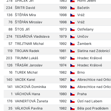
278
ŠPAČEK Jiří
1983
Horní Jelení
234
ŠRITR David
1999
Bačetín
136
ŠTĚPÁN Míra
1998
Vráž
76
ŠTĚPÁN Miroslav
1998
Vráž
88
ŠTOS Jiří
1973
Ostřešany
274
TESAŘOVÁ Vladislava
1979
Uničov
57
TREJTNAR Michal
1992
Žamberk
119
TROJAN Radek
1981
Slatina nad Zdobnicí
203
TRUMM Lukáš
1987
Hradec Králové
126
TŘASÁK Jaroslav
1974
Hradec Králové
16
TUREK Michal
1982
Brno
140
VACEK Karel
1967
Albrechtice nad Orlic
141
VACKOVÁ Dominika
1999
Albrechtice nad Orlic
1
VÁCHOVÁ Hana
1980
Praha
176
VAINERTOVÁ Žaneta
1992
Ústí nad Labem
35
VÁLKOVÁ Pavlína
1982
Běla pod Pradědem