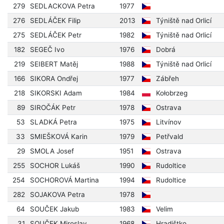
279
SEDLACKOVA Petra
1977
276
SEDLÁČEK Filip
2013
Týniště nad Orlicí
275
SEDLÁČEK Petr
1982
Týniště nad Orlicí
182
SEGEČ Ivo
1976
Dobrá
219
SEIBERT Matěj
1988
Týniště nad Orlicí
166
SIKORA Ondřej
1977
Zábřeh
218
SIKORSKI Adam
1984
Kołobrzeg
89
SIROČÁK Petr
1978
Ostrava
53
SLADKÁ Petra
1975
Litvínov
33
SMIEŠKOVÁ Karin
1979
Petřvald
29
SMOLA Josef
1951
Ostrava
255
SOCHOR Lukáš
1990
Rudoltice
254
SOCHOROVÁ Martina
1994
Rudoltice
282
SOJAKOVA Petra
1978
64
SOUČEK Jakub
1983
Velim
31
SOUČEK Miroslav
1968
Hradištko