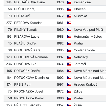
194
PECHÁČKOVÁ Hana
1976
Kameničná
56
PEŠEK Ondřej
1985
Choceň
151
PEŠTA Jiří
1972
Milevsko
277
PETROVÁ Katarína
1981
79
PILSKÝ Tomáš
1980
Nová Ves pod Pleší
193
PÍSAŘOVÁ Lucie
1988
Heřmanův Městec
10
PLAŠIL Ondřej
1982
Praha
36
PODHORNÝ Karel
1985
Odolena Voda
120
PODHOROVÁ Romana
1987
Nehvizdy
236
PONČOVÁ Eva
1974
Jaroměř
165
POTŮČEK Ondřej
1984
Nové Město nad Metu
164
POTŮČKOVÁ Dominika
1992
Nové Město nad Metu
174
PREIS Petr
1997
Hradec Králové
70
PROCHÁZKA Josef
1972
Zdice
58
PROCHÁZKA Pavel
1986
Praha
153
PŘIKRYL Jaroslav
1957
Žilina