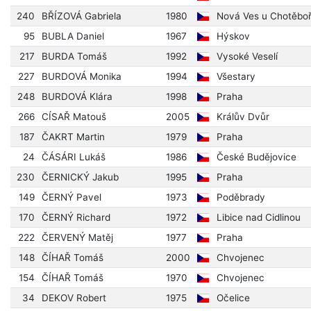
240
BŘÍZOVÁ Gabriela
1980
Nová Ves u Chotěbo
95
BUBLA Daniel
1967
Hýskov
217
BURDA Tomáš
1992
Vysoké Veselí
227
BURDOVÁ Monika
1994
Všestary
248
BURDOVÁ Klára
1998
Praha
266
CÍSAŘ Matouš
2005
Králův Dvůr
187
ČAKRT Martin
1979
Praha
24
ČÁSÁRI Lukáš
1986
České Budějovice
230
ČERNICKÝ Jakub
1995
Praha
149
ČERNÝ Pavel
1973
Poděbrady
170
ČERNÝ Richard
1972
Libice nad Cidlinou
222
ČERVENÝ Matěj
1977
Praha
148
ČÍHAŘ Tomáš
2000
Chvojenec
154
ČÍHAŘ Tomáš
1970
Chvojenec
34
DEKOV Robert
1975
Očelice