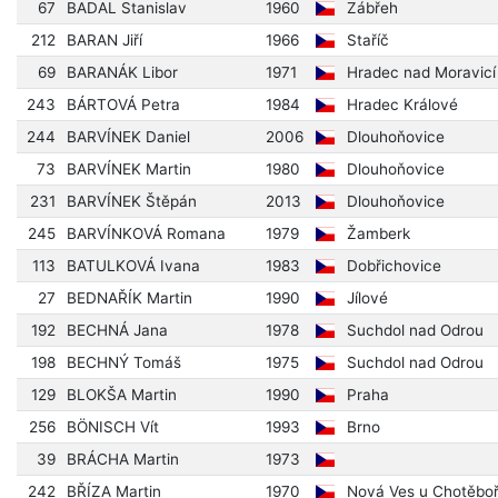
67
BADAL Stanislav
1960
Zábřeh
212
BARAN Jiří
1966
Staříč
69
BARANÁK Libor
1971
Hradec nad Moravicí
243
BÁRTOVÁ Petra
1984
Hradec Králové
244
BARVÍNEK Daniel
2006
Dlouhoňovice
73
BARVÍNEK Martin
1980
Dlouhoňovice
231
BARVÍNEK Štěpán
2013
Dlouhoňovice
245
BARVÍNKOVÁ Romana
1979
Žamberk
113
BATULKOVÁ Ivana
1983
Dobřichovice
27
BEDNAŘÍK Martin
1990
Jílové
192
BECHNÁ Jana
1978
Suchdol nad Odrou
198
BECHNÝ Tomáš
1975
Suchdol nad Odrou
129
BLOKŠA Martin
1990
Praha
256
BÖNISCH Vít
1993
Brno
39
BRÁCHA Martin
1973
242
BŘÍZA Martin
1970
Nová Ves u Chotěbo