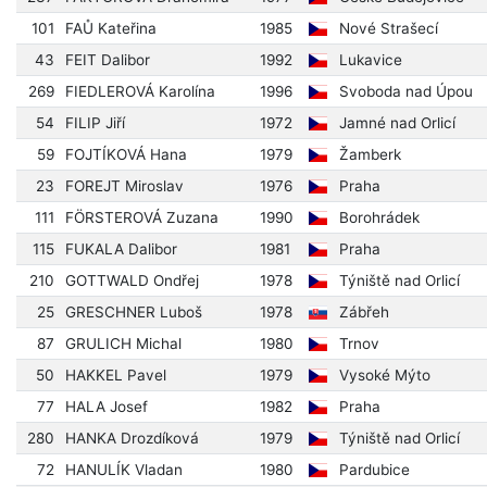
101
FAŮ Kateřina
1985
Nové Strašecí
43
FEIT Dalibor
1992
Lukavice
269
FIEDLEROVÁ Karolína
1996
Svoboda nad Úpou
54
FILIP Jiří
1972
Jamné nad Orlicí
59
FOJTÍKOVÁ Hana
1979
Žamberk
23
FOREJT Miroslav
1976
Praha
111
FÖRSTEROVÁ Zuzana
1990
Borohrádek
115
FUKALA Dalibor
1981
Praha
210
GOTTWALD Ondřej
1978
Týniště nad Orlicí
25
GRESCHNER Luboš
1978
Zábřeh
87
GRULICH Michal
1980
Trnov
50
HAKKEL Pavel
1979
Vysoké Mýto
77
HALA Josef
1982
Praha
280
HANKA Drozdíková
1979
Týniště nad Orlicí
72
HANULÍK Vladan
1980
Pardubice