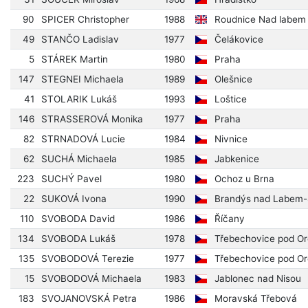
90
SPICER Christopher
1988
Roudnice Nad labem
49
STANČO Ladislav
1977
Čelákovice
5
STÁREK Martin
1980
Praha
147
STEGNEI Michaela
1989
Olešnice
41
STOLARIK Lukáš
1993
Loštice
146
STRASSEROVÁ Monika
1977
Praha
82
STRNADOVÁ Lucie
1984
Nivnice
62
SUCHÁ Michaela
1985
Jabkenice
223
SUCHÝ Pavel
1980
Ochoz u Brna
22
SUKOVÁ Ivona
1990
Brandýs nad Labem-S
110
SVOBODA David
1986
Říčany
134
SVOBODA Lukáš
1978
Třebechovice pod O
135
SVOBODOVÁ Terezie
1977
Třebechovice pod O
15
SVOBODOVÁ Michaela
1983
Jablonec nad Nisou
183
SVOJANOVSKÁ Petra
1986
Moravská Třebová