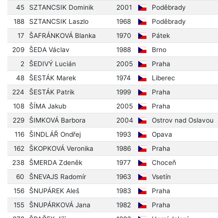
45
SZTANCSIK Dominik
2001
Poděbrady
188
SZTANCSIK Laszlo
1968
Poděbrady
17
ŠAFRÁNKOVÁ Blanka
1970
Pátek
209
ŠEDA Václav
1988
Brno
2
ŠEDIVÝ Lucián
2005
Praha
48
ŠESTÁK Marek
1974
Liberec
224
ŠESTÁK Patrik
1999
Praha
108
ŠÍMA Jakub
2005
Praha
229
ŠIMKOVÁ Barbora
2004
Ostrov nad Oslavou
116
ŠINDLÁŘ Ondřej
1993
Opava
162
ŠKOPKOVÁ Veronika
1986
Praha
238
ŠMERDA Zdeněk
1977
Choceň
60
ŠNEVAJS Radomír
1963
Vsetín
156
ŠNUPÁREK Aleš
1983
Praha
155
ŠNUPÁRKOVÁ Jana
1982
Praha