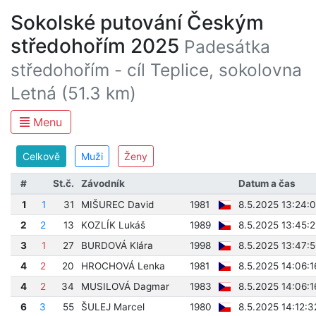
Sokolské putování Českým
středohořím 2025
Padesátka
středohořím - cíl Teplice, sokolovna
Letná (51.3 km)
Menu
Celkově
Muži
Ženy
#
St.č.
Závodník
Datum a čas
1
1
31
MIŠUREC David
1981
8.5.2025 13:24:
2
2
13
KOZLÍK Lukáš
1989
8.5.2025 13:45:2
3
1
27
BURDOVÁ Klára
1998
8.5.2025 13:47:5
4
2
20
HROCHOVÁ Lenka
1981
8.5.2025 14:06:1
4
2
34
MUSILOVÁ Dagmar
1983
8.5.2025 14:06:1
6
3
55
ŠULEJ Marcel
1980
8.5.2025 14:12:3