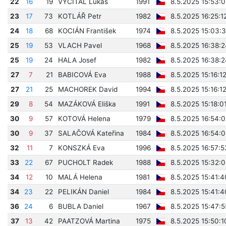
22
16
19
VYČÍTAL Lukáš
1991
8.5.2025 15:53:0
23
17
73
KOTLÁŘ Petr
1982
8.5.2025 16:25:1
24
18
68
KOCIÁN František
1974
8.5.2025 15:03:
25
19
53
VLACH Pavel
1968
8.5.2025 16:38:2
25
19
24
HALA Josef
1982
8.5.2025 16:38:2
27
7
21
BABICOVÁ Eva
1988
8.5.2025 15:16:1
27
21
25
MACHOREK David
1994
8.5.2025 15:16:1
29
8
54
MAZÁKOVÁ Eliška
1991
8.5.2025 15:18:0
30
9
57
KOTOVÁ Helena
1979
8.5.2025 16:54:0
30
9
37
SALAČOVÁ Kateřina
1984
8.5.2025 16:54:0
32
11
7
KONSZKÁ Eva
1996
8.5.2025 16:57:5
33
22
67
PUCHOLT Radek
1988
8.5.2025 15:32:0
34
12
10
MALÁ Helena
1981
8.5.2025 15:41:4
34
23
22
PELIKÁN Daniel
1984
8.5.2025 15:41:4
36
24
6
BUBLA Daniel
1967
8.5.2025 15:47:5
37
13
42
PAATZOVÁ Martina
1975
8.5.2025 15:50:1