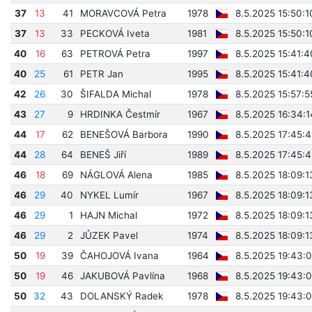
37
13
41
MORAVCOVÁ Petra
1978
8.5.2025 15:50:1
37
13
33
PECKOVÁ Iveta
1981
8.5.2025 15:50:1
40
16
63
PETROVÁ Petra
1997
8.5.2025 15:41:4
40
25
61
PETR Jan
1995
8.5.2025 15:41:4
42
26
30
ŠIFALDA Michal
1978
8.5.2025 15:57:5
43
27
9
HRDINKA Čestmír
1967
8.5.2025 16:34:1
44
17
62
BENEŠOVÁ Barbora
1990
8.5.2025 17:45:4
44
28
64
BENEŠ Jiří
1989
8.5.2025 17:45:4
46
18
69
NÁGLOVÁ Alena
1985
8.5.2025 18:09:1
46
29
40
NYKEL Lumír
1967
8.5.2025 18:09:1
46
29
1
HAJN Michal
1972
8.5.2025 18:09:1
46
29
2
JŮZEK Pavel
1974
8.5.2025 18:09:1
50
19
39
ČAHOJOVÁ Ivana
1964
8.5.2025 19:43:0
50
19
46
JAKUBOVÁ Pavlína
1968
8.5.2025 19:43:0
50
32
43
DOLANSKÝ Radek
1978
8.5.2025 19:43:0