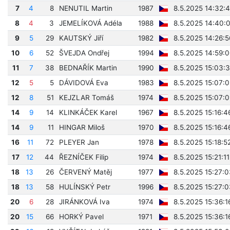
7
4
8
NENUTIL Martin
1987
8.5.2025 14:32:
8
4
3
JEMELÍKOVÁ Adéla
1988
8.5.2025 14:40:
9
5
29
KAUTSKÝ Jiří
1982
8.5.2025 14:26:5
10
6
52
ŠVEJDA Ondřej
1994
8.5.2025 14:59:
11
7
38
BEDNAŘÍK Martin
1990
8.5.2025 15:03:
12
5
5
DÁVIDOVÁ Eva
1983
8.5.2025 15:07:0
12
8
51
KEJZLAR Tomáš
1974
8.5.2025 15:07:0
14
9
14
KLINKÁČEK Karel
1967
8.5.2025 15:16:4
14
9
11
HINGAR Miloš
1970
8.5.2025 15:16:4
16
11
72
PLEYER Jan
1978
8.5.2025 15:18:5
17
12
44
ŘEZNÍČEK Filip
1974
8.5.2025 15:21:11
18
13
26
ČERVENÝ Matěj
1977
8.5.2025 15:27:0
18
13
58
HULÍNSKÝ Petr
1996
8.5.2025 15:27:0
20
6
28
JIRÁNKOVÁ Iva
1974
8.5.2025 15:36:1
20
15
66
HORKÝ Pavel
1971
8.5.2025 15:36:1