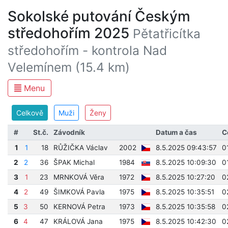
Sokolské putování Českým
středohořím 2025
Pětatřicítka
středohořím - kontrola Nad
Velemínem (15.4 km)
Menu
Celkově
Muži
Ženy
#
St.č.
Závodník
Datum a čas
C
1
1
18
RŮŽIČKA Václav
2002
8.5.2025 09:43:57
0
2
2
36
ŠPAK Michal
1984
8.5.2025 10:09:30
0
3
1
23
MRNKOVÁ Věra
1972
8.5.2025 10:27:20
0
4
2
49
ŠIMKOVÁ Pavla
1975
8.5.2025 10:35:51
0
5
3
50
KERNOVÁ Petra
1973
8.5.2025 10:35:58
0
6
4
47
KRÁLOVÁ Jana
1975
8.5.2025 10:42:30
0