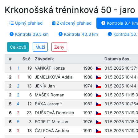
Krkonošská tréninková 50 - jar
Úplný přehled
Zkrácený přehled
Kontrola 8.4 km
Kontrola 39.5 km
Kontrola 43.8 km
Kontrola 50
Celkově
Muži
Ženy
#
St.č.
Závodník
Datum a čas
1
1
19
VAŇKÁT Honza
1986
31.5.2025 10:37
2
1
10
JEMELÍKOVÁ Adéla
1988
31.5.2025 10:44
2
2
13
JENÍK Jan
1974
31.5.2025 10:44
2
2
6
MAŠEK Roman
1999
31.5.2025 11:15:
5
4
12
BAXA Jaromír
1982
31.5.2025 10:25
6
2
23
DUŠKOVÁ Dominika
1992
31.5.2025 11:19:
6
5
3
FOREJT Miroslav
1976
31.5.2025 11:18:
8
3
18
ČALFOVÁ Andrea
1991
31.5.2025 11:19: