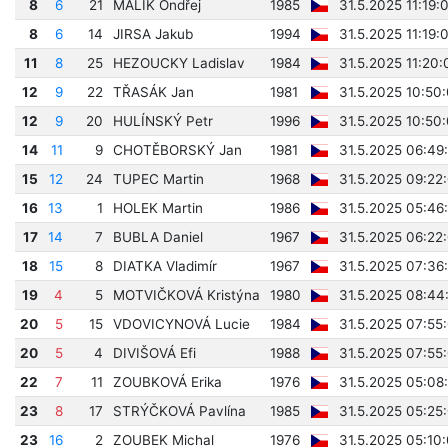
8
6
21
MALÍK Ondřej
1985
31.5.2025 11:19:
8
6
14
JIRSA Jakub
1994
31.5.2025 11:19:
11
8
25
HEZOUCKY Ladislav
1984
31.5.2025 11:20:
12
9
22
TŘASÁK Jan
1981
31.5.2025 10:50
12
9
20
HULÍNSKÝ Petr
1996
31.5.2025 10:50
14
11
9
CHOTĚBORSKÝ Jan
1981
31.5.2025 06:49
15
12
24
TUPEC Martin
1968
31.5.2025 09:22
16
13
1
HOLEK Martin
1986
31.5.2025 05:46
17
14
7
BUBLA Daniel
1967
31.5.2025 06:22
18
15
8
DIATKA Vladimír
1967
31.5.2025 07:36
19
4
5
MOTVIČKOVÁ Kristýna
1980
31.5.2025 08:44
20
5
15
VDOVICYNOVÁ Lucie
1984
31.5.2025 07:55
20
5
4
DIVIŠOVÁ Efi
1988
31.5.2025 07:55
22
7
11
ZOUBKOVÁ Erika
1976
31.5.2025 05:08
23
8
17
STRÝČKOVÁ Pavlína
1985
31.5.2025 05:25
23
16
2
ZOUBEK Michal
1976
31.5.2025 05:10