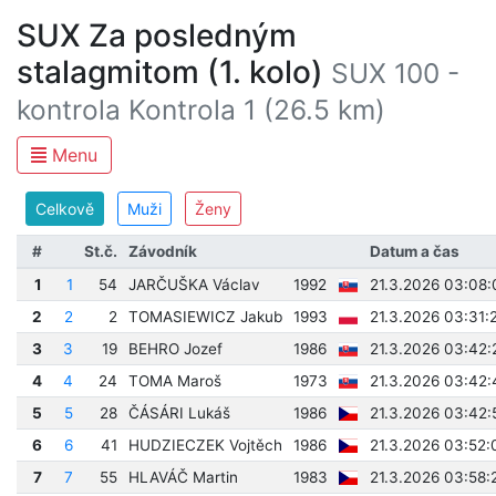
SUX Za posledným
stalagmitom (1. kolo)
SUX 100 -
kontrola Kontrola 1 (26.5 km)
Menu
Celkově
Muži
Ženy
#
St.č.
Závodník
Datum a čas
1
1
54
JARČUŠKA Václav
1992
21.3.2026 03:08:
2
2
2
TOMASIEWICZ Jakub
1993
21.3.2026 03:31:
3
3
19
BEHRO Jozef
1986
21.3.2026 03:42:
4
4
24
TOMA Maroš
1973
21.3.2026 03:42:
5
5
28
ČÁSÁRI Lukáš
1986
21.3.2026 03:42:
6
6
41
HUDZIECZEK Vojtěch
1986
21.3.2026 03:52:
7
7
55
HLAVÁČ Martin
1983
21.3.2026 03:58: