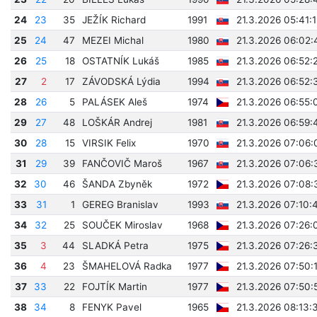
24
23
35
JEŽÍK Richard
1991
21.3.2026 05:41:
25
24
47
MEZEI Michal
1980
21.3.2026 06:02:
26
25
18
OSTATNÍK Lukáš
1985
21.3.2026 06:52:
27
2
17
ZÁVODSKÁ Lýdia
1994
21.3.2026 06:52:
28
26
5
PALÁSEK Aleš
1974
21.3.2026 06:55:
29
27
48
LOŠKÁR Andrej
1981
21.3.2026 06:59:
30
28
15
VIRSIK Felix
1970
21.3.2026 07:06:
31
29
39
FANČOVIČ Maroš
1967
21.3.2026 07:06:
32
30
46
ŠANDA Zbyněk
1972
21.3.2026 07:08:
33
31
1
GEREG Branislav
1993
21.3.2026 07:10:
34
32
25
SOUČEK Miroslav
1968
21.3.2026 07:26:
35
3
44
SLADKÁ Petra
1975
21.3.2026 07:26:
36
4
23
ŠMAHELOVÁ Radka
1977
21.3.2026 07:50:
37
33
22
FOJTÍK Martin
1977
21.3.2026 07:50:
38
34
8
FENYK Pavel
1965
21.3.2026 08:13: