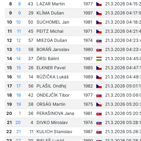
8
8
43
LAZAR Martin
1977
21.3.2026 04:15:
9
9
29
KLÍMA Dušan
1997
21.3.2026 04:17:
10
10
50
SUCHOMEL Jan
1981
21.3.2026 04:18:
11
11
45
PEITZ Michal
1971
21.3.2026 04:21:
12
12
57
MIEZGA Dušan
1974
21.3.2026 04:23:
13
13
58
BORÁŇ Jaroslav
1980
21.3.2026 04:23:
14
14
37
ŐRSI Bálint
1987
21.3.2026 04:45:
15
15
26
ELKNER Pavel
1985
21.3.2026 04:47:
16
16
14
RŮŽIČKA Lukáš
1989
21.3.2026 04:48:
17
17
56
PLAŠIL Ondřej
1982
21.3.2026 05:01:
18
18
42
ONDEJČÍK Tibor
1977
21.3.2026 05:06:
19
19
38
ORSÁG Martin
1975
21.3.2026 05:20:
20
1
36
PERAŠINOVA Jana
1981
21.3.2026 05:20:
21
20
4
DIVKO Miroslav
1974
21.3.2026 05:28:
22
21
11
KULICH Stanislav
1987
21.3.2026 05:28:
23
22
20
BIELEŠ Lukáš
1990
21.3.2026 05:28: