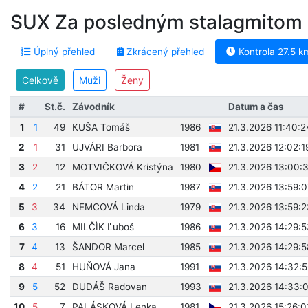
SUX Za posledným stalagmitom (
Úplný přehled
Zkrácený přehled
Kontrola 27.5 k
Celkově
Muži
Ženy
#
St.č.
Závodník
Datum a čas
1
1
49
KUŠA Tomáš
1986
21.3.2026 11:40:2
2
1
31
UJVÁRI Barbora
1981
21.3.2026 12:02:1
3
2
12
MOTVIČKOVÁ Kristýna
1980
21.3.2026 13:00:
4
2
21
BÁTOR Martin
1987
21.3.2026 13:59:0
5
3
34
NEMCOVÁ Linda
1979
21.3.2026 13:59:2
6
3
16
MILČÌK Ľuboš
1986
21.3.2026 14:29:5
7
4
13
ŠANDOR Marcel
1985
21.3.2026 14:29:5
8
4
51
HUŇOVÁ Jana
1991
21.3.2026 14:32:5
9
5
52
DUDÁŠ Radovan
1993
21.3.2026 14:33:
10
5
7
PALÁSKOVÁ Lenka
1981
21.3.2026 15:26:0