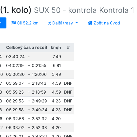
1. kolo)
SUX 50 - kontrola Kontrola 1
m
Cíl 52.2 km
Další trasy
Zpět na úvod
Celkový čas a rozdíl
km/h
#
4
03:40:24
-
7.49
9
04:02:19
+ 0:21:55
6.81
30
05:00:30
+ 1:20:06
5.49
7
05:59:07
+ 2:18:43
4.59
DNF
3
05:59:23
+ 2:18:59
4.59
DNF
3
06:29:53
+ 2:49:29
4.23
DNF
8
06:29:58
+ 2:49:34
4.23
DNF
6
06:32:56
+ 2:52:32
4.20
02
06:33:02
+ 2:52:38
4.20
1
07:26:01
+ 3:45:37
3.70
DNF