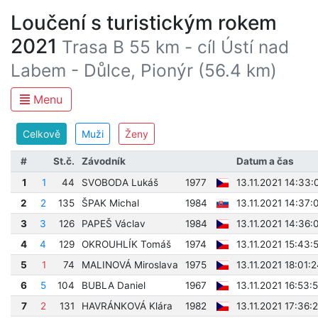
Loučení s turistickým rokem
2021
Trasa B 55 km - cíl Ústí nad
Labem - Důlce, Pionýr (56.4 km)
Menu
Celkově
Muži
Ženy
#
St.č.
Závodník
Datum a čas
1
1
44
SVOBODA Lukáš
1977
13.11.2021 14:33:
2
2
135
ŠPAK Michal
1984
13.11.2021 14:37:
3
3
126
PAPEŠ Václav
1984
13.11.2021 14:36:
4
4
129
OKROUHLÍK Tomáš
1974
13.11.2021 15:43:
5
1
74
MALINOVÁ Miroslava
1975
13.11.2021 18:01:
6
5
104
BUBLA Daniel
1967
13.11.2021 16:53:
7
2
131
HAVRÁNKOVÁ Klára
1982
13.11.2021 17:36: