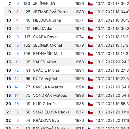
7
6
130
JELÍNEK Jiří
1986
13.11.2021 17:36:
9
3
125
JETMAROVÁ Petra
1989
13.11.2021 18:04:
10
4
16
HEJDOVÁ Jana
1977
13.11.2021 18:00:
10
7
17
HEJDA Jan
1973
13.11.2021 18:00:
12
8
117
ŠKÁBA Pavel
1974
13.11.2021 18:15:3
12
8
102
JELÍNEK Michal
1979
13.11.2021 18:15:3
12
8
106
BEDNAŘÍK Martin
1990
13.11.2021 18:15:3
15
11
65
VALEŠ Milan
1960
13.11.2021 20:24:
16
12
91
SPÁČIL Michal
1994
13.11.2021 19:27:
16
12
95
RŮTA Vojtěch
1995
13.11.2021 19:27:
18
14
77
PAVELKA Martin
1994
13.11.2021 20:54:
18
14
75
VONDRÁK Matouš
1998
13.11.2021 20:54:
20
16
19
KLÍR Zdeněk
1986
13.11.2021 19:55:
21
5
58
ŠMAHELOVÁ Radka
1977
13.11.2021 20:11:1
22
6
64
KRÁLOVÁ Eva
1976
13.11.2021 20:11:1
23
7
53
FENYKOVÁ Martina
1975
13.11.2021 21:30: