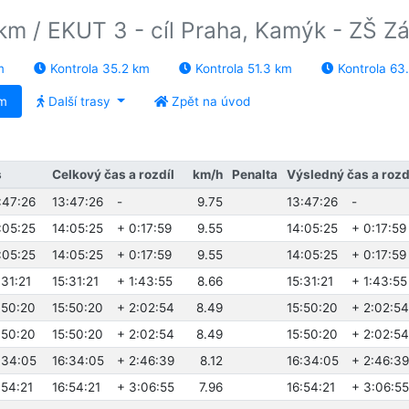
km / EKUT 3 - cíl Praha, Kamýk - ZŠ Z
m
Kontrola 35.2 km
Kontrola 51.3 km
Kontrola 63
km
Další trasy
Zpět na úvod
s
Celkový čas a rozdíl
km/h
Penalta
Výsledný čas a rozd
:47:26
13:47:26
-
9.75
13:47:26
-
:05:25
14:05:25
+ 0:17:59
9.55
14:05:25
+ 0:17:59
:05:25
14:05:25
+ 0:17:59
9.55
14:05:25
+ 0:17:59
:31:21
15:31:21
+ 1:43:55
8.66
15:31:21
+ 1:43:55
:50:20
15:50:20
+ 2:02:54
8.49
15:50:20
+ 2:02:54
:50:20
15:50:20
+ 2:02:54
8.49
15:50:20
+ 2:02:54
6:34:05
16:34:05
+ 2:46:39
8.12
16:34:05
+ 2:46:39
:54:21
16:54:21
+ 3:06:55
7.96
16:54:21
+ 3:06:55