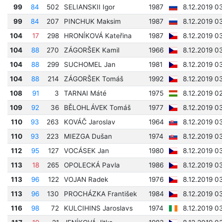
99
84
502
SELIANSKII Igor
1987
8.12.2019 0
99
84
207
PINCHUK Maksim
1987
8.12.2019 0
104
17
298
HRONÍKOVÁ Kateřina
1987
8.12.2019 0
104
88
270
ZÁGORŠEK Kamil
1966
8.12.2019 0
104
88
299
SUCHOMEL Jan
1981
8.12.2019 0
104
88
214
ZÁGORŠEK Tomáš
1992
8.12.2019 0
108
91
3
TARNAI Máté
1975
8.12.2019 0
109
92
36
BĚLOHLÁVEK Tomáš
1977
8.12.2019 0
110
93
263
KOVÁČ Jaroslav
1964
8.12.2019 0
110
93
223
MIEZGA Dušan
1974
8.12.2019 0
112
95
127
VOCÁSEK Jan
1980
8.12.2019 0
113
18
265
OPOLECKÁ Pavla
1986
8.12.2019 0
113
96
122
VOJAN Radek
1976
8.12.2019 0
113
96
130
PROCHÁZKA František
1984
8.12.2019 0
116
98
72
KULCIHINS Jaroslavs
1974
8.12.2019 0