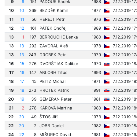
9
9
151
PAĎOUR Radek
1988
7.12.2019 17
10
10
269
BEZDĚK Kamil
1977
7.12.2019 17
11
11
56
HEREJT Petr
1976
7.12.2019 17
12
12
161
PÁTEK Ondřej
1989
7.12.2019 17
13
1
197
BERROUCHE Lenka
1980
7.12.2019 1
13
13
292
ZAVORAL Aleš
1978
7.12.2019 1
13
13
243
DROBEK Petr
1979
7.12.2019 1
16
15
276
DVORŠTIAK Dalibor
1970
7.12.2019 18
17
16
147
ABLORH Titus
1993
7.12.2019 17
18
17
15
PEITZ Michal
1971
7.12.2019 18
19
18
273
HROTEK Patrik
1991
7.12.2019 18
20
19
39
GEMERAN Peter
1981
7.12.2019 18
21
2
278
KÁROVÁ Martina
1980
7.12.2019 18
22
20
49
ŠTOS Jiří
1973
7.12.2019 18
22
20
2
JOBB Daniel
1982
7.12.2019 18
24
22
8
MIŠUREC David
1981
7.12.2019 1