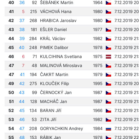
40
36
92
ŠEBÁNEK Martin
1964
7.12.2019 20
41
5
215
VÁCHOVÁ Hana
1980
7.12.2019 2
42
37
268
HRABICA Jaroslav
1980
7.12.2019 2
43
38
181
EŠLER Daniel
1977
7.12.2019 2
44
39
284
KRÁL Václav
1982
7.12.2019 21
45
40
248
PIMEK Dalibor
1978
7.12.2019 21
46
6
71
KULCIHINA Svetlana
1975
7.12.2019 21
47
7
48
MALINOVÁ Miroslava
1975
7.12.2019 21
47
41
194
ČAKRT Martin
1979
7.12.2019 21
49
42
275
KLOUČEK Filip
1995
7.12.2019 2
50
43
99
ČERNOCKÝ Jan
1987
7.12.2019 21
51
44
128
MACHÁČ Jan
1987
7.12.2019 21
52
45
134
BARAN Jiří
1966
7.12.2019 21
53
46
53
ZITA Jiří
1982
7.12.2019 21
54
47
208
GORYACHKIN Andrey
1984
7.12.2019 2
55
48
153
RÁBIK Jan
1978
7.12.2019 2