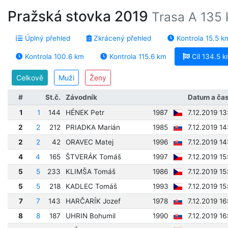
Pražská stovka 2019
Trasa A 135 
Úplný přehled
Zkrácený přehled
Kontrola 15.5 k
Kontrola 100.6 km
Kontrola 115.6 km
Cíl 134.5 
Celkově
Muži
Ženy
#
St.č.
Závodník
Datum a ča
1
1
144
HÉNEK Petr
1987
7.12.2019 13
2
2
212
PRIADKA Marián
1985
7.12.2019 14
2
2
42
ORAVEC Matej
1996
7.12.2019 14
4
4
165
ŠTVERÁK Tomáš
1997
7.12.2019 15
5
5
233
KLIMŠA Tomáš
1986
7.12.2019 15
5
5
218
KADLEC Tomáš
1993
7.12.2019 15
7
7
143
HARČARÍK Jozef
1978
7.12.2019 1
8
8
187
UHRIN Bohumil
1990
7.12.2019 16