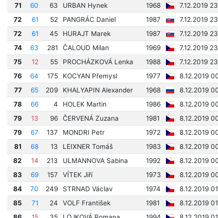
71
60
63
URBAN Hynek
1968
7.12.2019 2
72
61
52
PANGRÁC Daniel
1987
7.12.2019 2
72
61
45
HURAJT Marek
1987
7.12.2019 2
74
63
281
ČALOUD Milan
1969
7.12.2019 2
75
12
55
PROCHÁZKOVÁ Lenka
1988
7.12.2019 2
76
64
175
KOCYAN Přemysl
1977
8.12.2019 0
77
65
209
KHALYAPIN Alexander
1968
8.12.2019 0
78
66
4
HOLEK Martin
1986
8.12.2019 0
79
13
96
ČERVENÁ Zuzana
1981
8.12.2019 00
79
67
137
MONDRI Petr
1972
8.12.2019 00
81
68
13
LEIXNER Tomáš
1983
8.12.2019 0
82
14
213
ULMANNOVA Sabina
1992
8.12.2019 0
83
69
157
VÍTEK Jiří
1973
8.12.2019 0
84
70
249
STRNAD Václav
1974
8.12.2019 0
85
71
24
VOLF František
1981
8.12.2019 01
86
15
35
LOJKOVÁ Romana
1994
8.12.2019 01