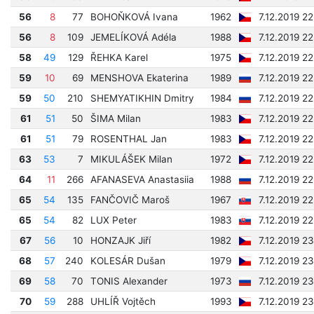
56
8
77
BOHOŇKOVÁ Ivana
1962
7.12.2019 22
56
8
109
JEMELÍKOVÁ Adéla
1988
7.12.2019 22
58
49
129
ŘEHKA Karel
1975
7.12.2019 2
59
10
69
MENSHOVA Ekaterina
1989
7.12.2019 2
59
50
210
SHEMYATIKHIN Dmitry
1984
7.12.2019 2
61
51
50
ŠIMA Milan
1983
7.12.2019 2
61
51
79
ROSENTHAL Jan
1983
7.12.2019 2
63
53
7
MIKULÁŠEK Milan
1972
7.12.2019 2
64
11
266
AFANASEVA Anastasiia
1988
7.12.2019 22
65
54
135
FANČOVIČ Maroš
1967
7.12.2019 22
65
54
82
LUX Peter
1983
7.12.2019 22
67
56
10
HONZAJK Jiří
1982
7.12.2019 2
68
57
240
KOLESÁR Dušan
1979
7.12.2019 2
69
58
70
TONIS Alexander
1973
7.12.2019 2
70
59
288
UHLÍŘ Vojtěch
1993
7.12.2019 2