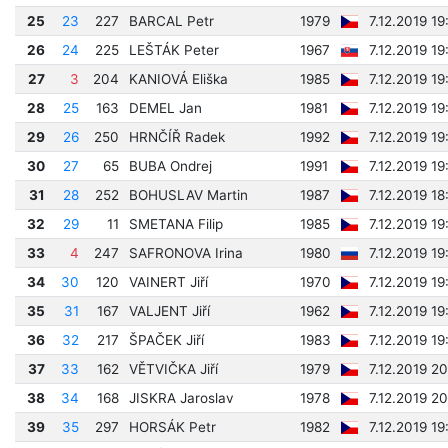
25
23
227
BARCAL Petr
1979
7.12.2019 19
26
24
225
LEŠTÁK Peter
1967
7.12.2019 19
27
3
204
KANIOVÁ Eliška
1985
7.12.2019 1
28
25
163
DEMEL Jan
1981
7.12.2019 19
29
26
250
HRNČÍŘ Radek
1992
7.12.2019 19
30
27
65
BUBA Ondrej
1991
7.12.2019 19
31
28
252
BOHUSLAV Martin
1987
7.12.2019 18
32
29
11
SMETANA Filip
1985
7.12.2019 19
33
4
247
SAFRONOVA Irina
1980
7.12.2019 1
34
30
120
VAINERT Jiří
1970
7.12.2019 19
35
31
167
VALJENT Jiří
1962
7.12.2019 19
36
32
217
ŠPAČEK Jiří
1983
7.12.2019 19
37
33
162
VĚTVIČKA Jiří
1979
7.12.2019 20
38
34
168
JISKRA Jaroslav
1978
7.12.2019 20
39
35
297
HORSÁK Petr
1982
7.12.2019 1