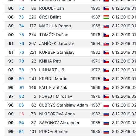
86
72
86
RUDOLF Jan
1990
8.12.2019 01
88
73
226
ŐRSI Bálint
1987
8.12.2019 0
89
74
177
MACUĽA Robert
1968
8.12.2019 0
90
75
274
TOMČO Dušan
1976
8.12.2019 0
91
76
267
JANÍČEK Jaroslav
1964
8.12.2019 01
91
76
221
KÖRBER Stanislav
1982
8.12.2019 01
93
78
22
KNIHA Petr
1970
8.12.2019 0
93
78
30
LINHART Jiří
1972
8.12.2019 0
95
80
241
KREIDL Martin
1975
8.12.2019 0
96
81
146
FAIT František
1966
8.12.2019 0
97
82
5
FOREJT Miroslav
1976
8.12.2019 0
98
83
62
OLBRYŚ Stanisław Adam
1967
8.12.2019 0
99
16
73
NIKIFOROVA Anna
1982
8.12.2019 0
99
84
37
SAFONOV Alexander
1965
8.12.2019 0
99
84
101
POPOV Roman
1985
8.12.2019 0