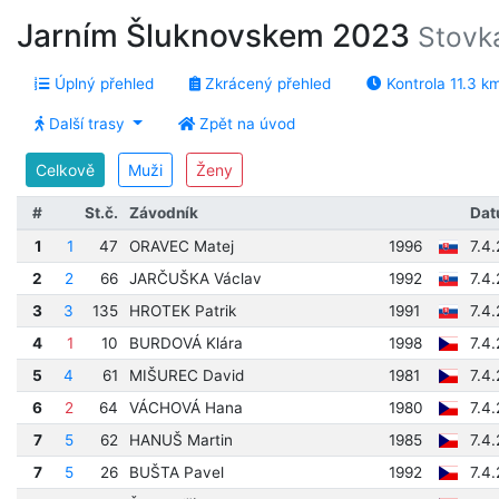
Jarním Šluknovskem 2023
Stovk
Úplný přehled
Zkrácený přehled
Kontrola 11.3 k
Další trasy
Zpět na úvod
Celkově
Muži
Ženy
#
St.č.
Závodník
Dat
1
1
47
ORAVEC Matej
1996
7.4
2
2
66
JARČUŠKA Václav
1992
7.4
3
3
135
HROTEK Patrik
1991
7.4
4
1
10
BURDOVÁ Klára
1998
7.4
5
4
61
MIŠUREC David
1981
7.4
6
2
64
VÁCHOVÁ Hana
1980
7.4
7
5
62
HANUŠ Martin
1985
7.4
7
5
26
BUŠTA Pavel
1992
7.4