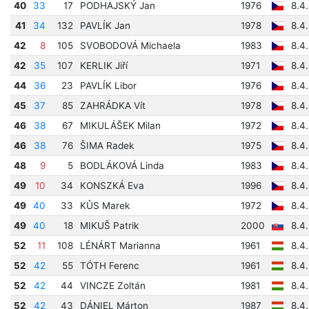
40
33
17
PODHAJSKÝ Jan
1976
8.4
41
34
132
PAVLÍK Jan
1978
8.4
42
8
105
SVOBODOVÁ Michaela
1983
8.4
42
35
107
KERLIK Jiří
1971
8.4
44
36
23
PAVLÍK Libor
1976
8.4
45
37
85
ZAHRÁDKA Vít
1978
8.4
46
38
67
MIKULÁŠEK Milan
1972
8.4
46
38
76
ŠIMA Radek
1975
8.4
48
9
5
BODLÁKOVÁ Linda
1983
8.4
49
10
34
KONSZKÁ Eva
1996
8.4
49
40
33
KŮS Marek
1972
8.4
49
40
18
MIKUŠ Patrik
2000
8.4
52
11
108
LÉNÁRT Marianna
1961
8.4
52
42
55
TÓTH Ferenc
1961
8.4
52
42
44
VINCZE Zoltán
1981
8.4
52
42
43
DÁNIEL Márton
1987
8.4