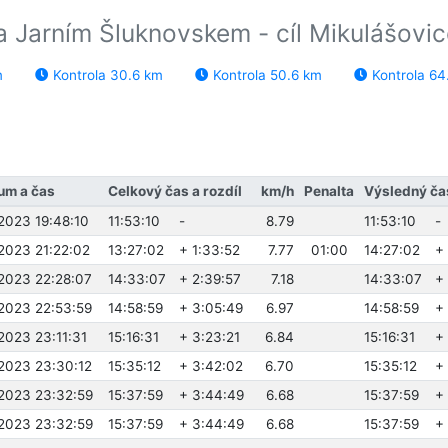
a Jarním Šluknovskem - cíl Mikulášovi
m
Kontrola 30.6 km
Kontrola 50.6 km
Kontrola 64
um a čas
Celkový čas a rozdíl
km/h
Penalta
Výsledný čas
.2023 19:48:10
11:53:10
-
8.79
11:53:10
-
.2023 21:22:02
13:27:02
+ 1:33:52
7.77
01:00
14:27:02
+
.2023 22:28:07
14:33:07
+ 2:39:57
7.18
14:33:07
+
.2023 22:53:59
14:58:59
+ 3:05:49
6.97
14:58:59
+
.2023 23:11:31
15:16:31
+ 3:23:21
6.84
15:16:31
+
.2023 23:30:12
15:35:12
+ 3:42:02
6.70
15:35:12
+
.2023 23:32:59
15:37:59
+ 3:44:49
6.68
15:37:59
+
.2023 23:32:59
15:37:59
+ 3:44:49
6.68
15:37:59
+