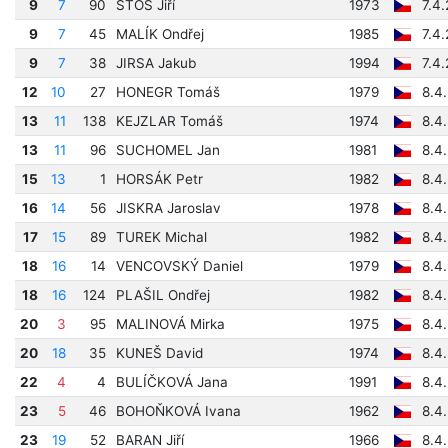
9
7
90
ŠTOS Jiří
1973
7.4
9
7
45
MALÍK Ondřej
1985
7.4
9
7
38
JIRSA Jakub
1994
7.4
12
10
27
HONEGR Tomáš
1979
8.4
13
11
138
KEJZLAR Tomáš
1974
8.4
13
11
96
SUCHOMEL Jan
1981
8.4
15
13
1
HORSÁK Petr
1982
8.4
16
14
56
JISKRA Jaroslav
1978
8.4
17
15
89
TUREK Michal
1982
8.4
18
16
14
VENCOVSKÝ Daniel
1979
8.4
18
16
124
PLAŠIL Ondřej
1982
8.4
20
3
95
MALINOVÁ Mirka
1975
8.4
20
18
35
KUNEŠ David
1974
8.4
22
4
4
BULÍČKOVÁ Jana
1991
8.4
23
5
46
BOHOŇKOVÁ Ivana
1962
8.4
23
19
52
BARAN Jiří
1966
8.4