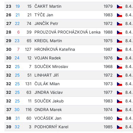
23
19
15
ČAKRT Martin
1979
8.4
26
21
21
TÝČE Jan
1983
8.4
27
22
74
JANČÍK Petr
1972
8.4
28
6
39
PROUZOVÁ PROCHÁZKOVÁ Lenka
1988
8.4
29
23
65
KREIDL Martin
1975
8.4
30
7
127
HRONÍKOVÁ Kateřina
1987
8.4
30
24
12
VOJAN Radek
1976
8.4
32
25
7
SOUČEK Miroslav
1968
8.4
32
25
51
LINHART Jiří
1972
8.4
32
25
131
ČULÁK Milan
1973
8.4
32
25
63
JINDRA Václav
1977
8.4
32
25
11
SOUČEK Jakub
1983
8.4
37
30
116
ONDRA Marek
1974
8.4
38
31
60
VOCÁSEK Jan
1980
8.4
39
32
3
PODHORNÝ Karel
1985
8.4