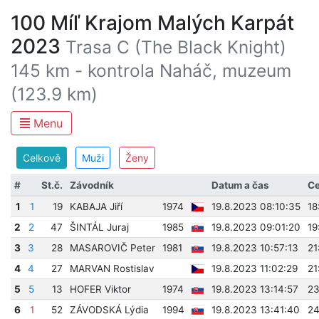
100 Míľ Krajom Malých Karpát
2023
Trasa C (The Black Knight)
145 km - kontrola Naháč, muzeum
(123.9 km)
Menu
Celkově
Muži
Ženy
#
St.č.
Závodník
Datum a čas
Ce
1
1
19
KABAJA Jiří
1974
19.8.2023 08:10:35
18
2
2
47
ŠINTÁL Juraj
1985
19.8.2023 09:01:20
19
3
3
28
MASAROVIČ Peter
1981
19.8.2023 10:57:13
21
4
4
27
MARVAN Rostislav
19.8.2023 11:02:29
21
5
5
13
HOFER Viktor
1974
19.8.2023 13:14:57
23
6
1
52
ZÁVODSKÁ Lýdia
1994
19.8.2023 13:41:40
24