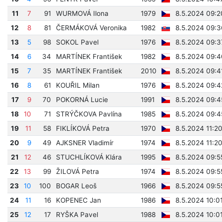
11
7
91
WURMOVÁ Ilona
1979
8.5.2024 09:2
12
8
81
ČERMÁKOVÁ Veronika
1982
8.5.2024 09:3
13
5
98
SOKOL Pavel
1976
8.5.2024 09:3
14
6
34
MARTÍNEK František
1982
8.5.2024 09:4
15
7
35
MARTÍNEK František
2010
8.5.2024 09:4
16
8
61
KOUŘIL Milan
1976
8.5.2024 09:4
17
9
70
POKORNÁ Lucie
1991
8.5.2024 09:4
18
10
71
STRÝČKOVA Pavlína
1985
8.5.2024 09:4
19
11
58
FIKLÍKOVÁ Petra
1970
8.5.2024 11:2
20
9
49
AJKSNER Vladimír
1974
8.5.2024 11:2
21
12
46
STUCHLÍKOVÁ Klára
1995
8.5.2024 09:5
22
13
99
ŽILOVÁ Petra
1974
8.5.2024 09:5
23
10
100
BOGAR Leoš
1966
8.5.2024 09:5
24
11
16
KOPENEC Jan
1986
8.5.2024 10:01
25
12
17
RYŠKA Pavel
1988
8.5.2024 10:0