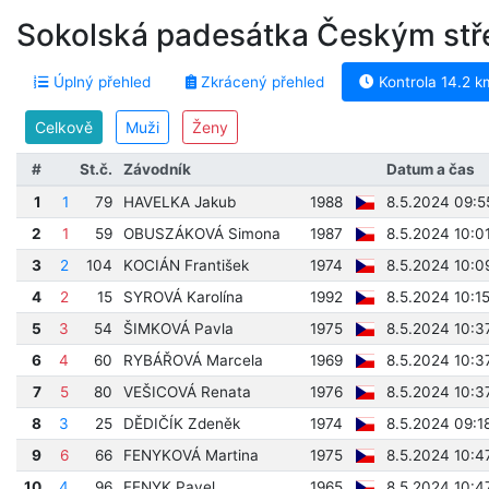
Sokolská padesátka Českým st
Úplný přehled
Zkrácený přehled
Kontrola 14.2 k
Celkově
Muži
Ženy
#
St.č.
Závodník
Datum a čas
1
1
79
HAVELKA Jakub
1988
8.5.2024 09:5
2
1
59
OBUSZÁKOVÁ Simona
1987
8.5.2024 10:01
3
2
104
KOCIÁN František
1974
8.5.2024 10:0
4
2
15
SYROVÁ Karolína
1992
8.5.2024 10:1
5
3
54
ŠIMKOVÁ Pavla
1975
8.5.2024 10:3
6
4
60
RYBÁŘOVÁ Marcela
1969
8.5.2024 10:3
7
5
80
VEŠICOVÁ Renata
1976
8.5.2024 10:3
8
3
25
DĚDIČÍK Zdeněk
1974
8.5.2024 09:1
9
6
66
FENYKOVÁ Martina
1975
8.5.2024 10:4
10
4
96
FENYK Pavel
1965
8.5.2024 10:4