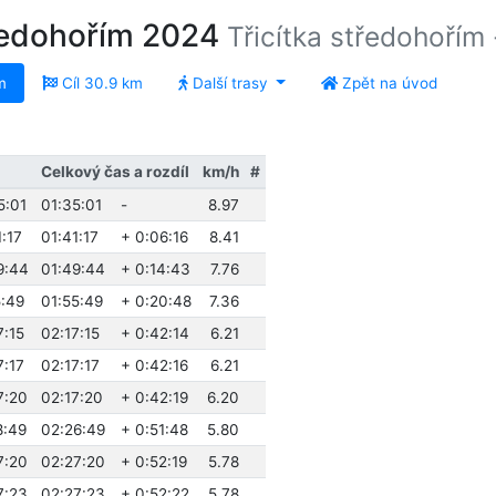
ředohořím 2024
Třicítka středohořím
m
Cíl 30.9 km
Další trasy
Zpět na úvod
Celkový čas a rozdíl
km/h
#
5:01
01:35:01
-
8.97
:17
01:41:17
+ 0:06:16
8.41
9:44
01:49:44
+ 0:14:43
7.76
5:49
01:55:49
+ 0:20:48
7.36
7:15
02:17:15
+ 0:42:14
6.21
7:17
02:17:17
+ 0:42:16
6.21
7:20
02:17:20
+ 0:42:19
6.20
8:49
02:26:49
+ 0:51:48
5.80
7:20
02:27:20
+ 0:52:19
5.78
7:23
02:27:23
+ 0:52:22
5.78