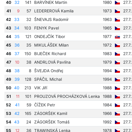
40
32
141
BARVÍNEK Martin
1980
27.7
41
9
57
LEDEREROVÁ Kamila
1973
27.7
42
33
32
ŠNEVAJS Radomír
1963
27.7
43
34
103
FENYK Pavel
1965
27.7
44
35
121
ONDEJČÍK Tibor
1977
27.7
45
36
35
MIKULÁŠEK Milan
1972
27.7
46
37
150
BIJEČEK Richard
1983
27.7
47
10
38
ANDRLOVÁ Pavlína
1979
27.7
48
38
8
ŠVEJDA Ondřej
1994
27.7
49
39
128
SPÁČIL Michal
1994
27.7
50
40
213
VIK Jiří
1988
27.7
51
11
101
PROUZOVÁ PROCHÁZKOVÁ Lenka
1988
27.7
52
41
59
ČÍŽEK Petr
1984
27.7
53
42
165
ZÁGORŠEK Kamil
1966
27.7
54
43
24
ZÁGORŠEK Tomáš
1992
27.7
55
12
36
TRAWINSKÁ Lenka
1978
27.7