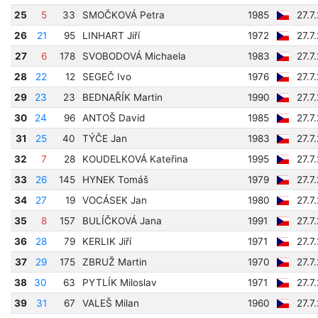
25
5
33
SMOČKOVÁ Petra
1985
27.7
26
21
95
LINHART Jiří
1972
27.7
27
6
178
SVOBODOVÁ Michaela
1983
27.7
28
22
12
SEGEČ Ivo
1976
27.7
29
23
23
BEDNAŘÍK Martin
1990
27.7
30
24
96
ANTOŠ David
1985
27.7
31
25
40
TÝČE Jan
1983
27.7
32
7
28
KOUDELKOVÁ Kateřina
1995
27.7
33
26
145
HYNEK Tomáš
1979
27.7
34
27
19
VOCÁSEK Jan
1980
27.7
35
8
157
BULÍČKOVÁ Jana
1991
27.7
36
28
79
KERLIK Jiří
1971
27.7
37
29
175
ZBRUŽ Martin
1970
27.7
38
30
63
PYTLÍK Miloslav
1971
27.7
39
31
67
VALEŠ Milan
1960
27.7