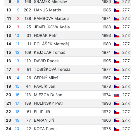
9
8
166
ŠRÁMEK Miroslav
1980
27.7
10
9
202
HANUŠ Martin
1985
27.7
11
2
188
RAMBOVÁ Marcela
1974
27.7
12
3
25
JEMELÍKOVÁ Adéla
1988
27.7
13
10
31
HORÁK Petr
1993
27.7
14
11
11
POLÁŠEK Metoděj
1980
27.7
15
12
169
KEJZLAR Tomáš
1974
27.7
16
13
110
DAVID Radek
1995
27.7
17
4
81
TOBIŠKOVÁ Tereza
1977
27.7
18
14
26
ČERNÝ Miloš
1967
27.7
19
15
44
PAVLÍK Jan
1978
27.7
20
16
113
MIEZGA Dušan
1974
27.7
21
17
189
HULÍNSKÝ Petr
1996
27.7
22
18
61
FILIP Jiří
1972
27.7
23
19
77
BARAN Jiří
1966
27.7
24
20
22
KOZA Pavel
1978
27.7