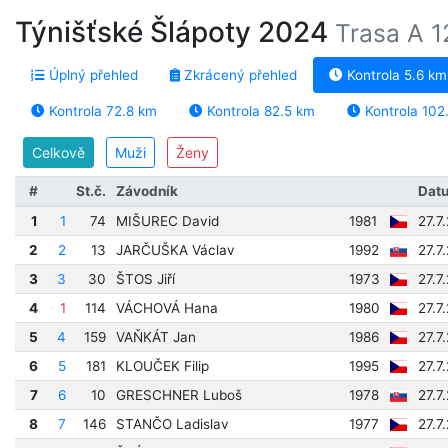
Týnišťské Šlápoty 2024
Trasa A 1
Úplný přehled
Zkrácený přehled
Kontrola 5.6 km
Kontrola 72.8 km
Kontrola 82.5 km
Kontrola 102
Celkově
Muži
Ženy
#
St.č.
Závodník
Datu
1
1
74
MIŠUREC David
1981
27.7
2
2
13
JARČUŠKA Václav
1992
27.7
3
3
30
ŠTOS Jiří
1973
27.7
4
1
114
VÁCHOVÁ Hana
1980
27.7
5
4
159
VAŇKÁT Jan
1986
27.7
6
5
181
KLOUČEK Filip
1995
27.7
7
6
10
GRESCHNER Luboš
1978
27.7
8
7
146
STANČO Ladislav
1977
27.7