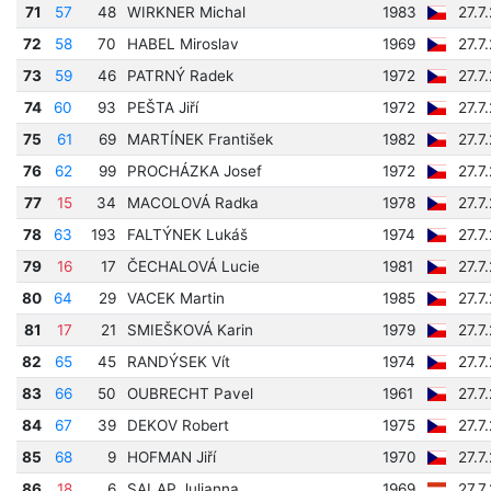
71
57
48
WIRKNER Michal
1983
27.7
72
58
70
HABEL Miroslav
1969
27.7
73
59
46
PATRNÝ Radek
1972
27.7
74
60
93
PEŠTA Jiří
1972
27.7
75
61
69
MARTÍNEK František
1982
27.7
76
62
99
PROCHÁZKA Josef
1972
27.7
77
15
34
MACOLOVÁ Radka
1978
27.7
78
63
193
FALTÝNEK Lukáš
1974
27.7
79
16
17
ČECHALOVÁ Lucie
1981
27.7
80
64
29
VACEK Martin
1985
27.7
81
17
21
SMIEŠKOVÁ Karin
1979
27.7
82
65
45
RANDÝSEK Vít
1974
27.7
83
66
50
OUBRECHT Pavel
1961
27.7
84
67
39
DEKOV Robert
1975
27.7
85
68
9
HOFMAN Jiří
1970
27.7
86
18
6
SALAP Julianna
1969
27.7