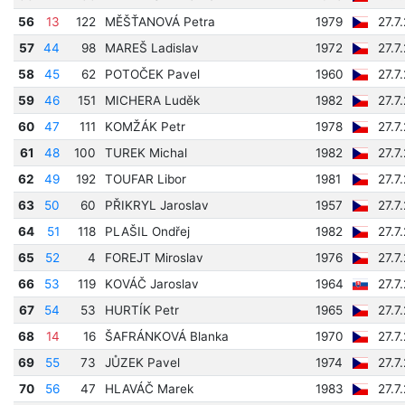
56
13
122
MĚŠŤANOVÁ Petra
1979
27.7
57
44
98
MAREŠ Ladislav
1972
27.7
58
45
62
POTOČEK Pavel
1960
27.7
59
46
151
MICHERA Luděk
1982
27.7
60
47
111
KOMŽÁK Petr
1978
27.7
61
48
100
TUREK Michal
1982
27.7
62
49
192
TOUFAR Libor
1981
27.7
63
50
60
PŘIKRYL Jaroslav
1957
27.7
64
51
118
PLAŠIL Ondřej
1982
27.7
65
52
4
FOREJT Miroslav
1976
27.7
66
53
119
KOVÁČ Jaroslav
1964
27.7
67
54
53
HURTÍK Petr
1965
27.7
68
14
16
ŠAFRÁNKOVÁ Blanka
1970
27.7
69
55
73
JŮZEK Pavel
1974
27.7
70
56
47
HLAVÁČ Marek
1983
27.7