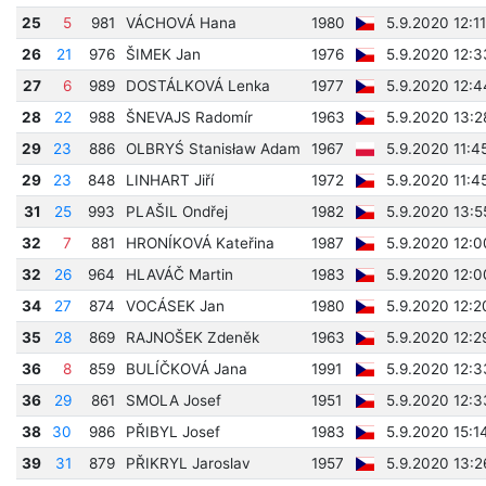
25
5
981
VÁCHOVÁ Hana
1980
5.9.2020 12:1
26
21
976
ŠIMEK Jan
1976
5.9.2020 12:3
27
6
989
DOSTÁLKOVÁ Lenka
1977
5.9.2020 12:4
28
22
988
ŠNEVAJS Radomír
1963
5.9.2020 13:2
29
23
886
OLBRYŚ Stanisław Adam
1967
5.9.2020 11:4
29
23
848
LINHART Jiří
1972
5.9.2020 11:4
31
25
993
PLAŠIL Ondřej
1982
5.9.2020 13:5
32
7
881
HRONÍKOVÁ Kateřina
1987
5.9.2020 12:0
32
26
964
HLAVÁČ Martin
1983
5.9.2020 12:0
34
27
874
VOCÁSEK Jan
1980
5.9.2020 12:2
35
28
869
RAJNOŠEK Zdeněk
1963
5.9.2020 12:2
36
8
859
BULÍČKOVÁ Jana
1991
5.9.2020 12:3
36
29
861
SMOLA Josef
1951
5.9.2020 12:3
38
30
986
PŘIBYL Josef
1983
5.9.2020 15:1
39
31
879
PŘIKRYL Jaroslav
1957
5.9.2020 13:2