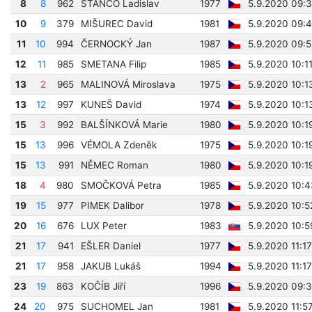
8
8
962
STANČO Ladislav
1977
5.9.2020 09:
10
9
379
MIŠUREC David
1981
5.9.2020 09:
11
10
994
ČERNOCKÝ Jan
1987
5.9.2020 09:
12
11
985
SMETANA Filip
1985
5.9.2020 10:1
13
2
965
MALINOVÁ Miroslava
1975
5.9.2020 10:1
13
12
997
KUNEŠ David
1974
5.9.2020 10:1
15
3
992
BALŠÍNKOVÁ Marie
1980
5.9.2020 10:1
15
13
996
VÉMOLA Zdeněk
1975
5.9.2020 10:1
15
13
991
NĚMEC Roman
1980
5.9.2020 10:1
18
4
980
SMOČKOVÁ Petra
1985
5.9.2020 10:
19
15
977
PIMEK Dalibor
1978
5.9.2020 10:5
20
16
676
LUX Peter
1983
5.9.2020 10:5
21
17
941
EŠLER Daniel
1977
5.9.2020 11:1
21
17
958
JAKUB Lukáš
1994
5.9.2020 11:1
23
19
863
KOČÍB Jiří
1996
5.9.2020 09:
24
20
975
SUCHOMEL Jan
1981
5.9.2020 11:5