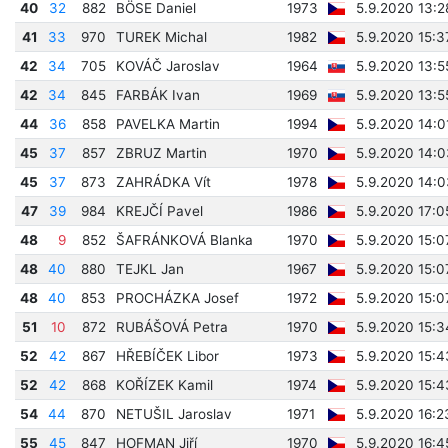
40
32
882
BÖSE Daniel
1973
5.9.2020 13:2
41
33
970
TUREK Michal
1982
5.9.2020 15:3
42
34
705
KOVÁČ Jaroslav
1964
5.9.2020 13:5
42
34
845
FARBÁK Ivan
1969
5.9.2020 13:5
44
36
858
PAVELKA Martin
1994
5.9.2020 14:0
45
37
857
ZBRUZ Martin
1970
5.9.2020 14:
45
37
873
ZAHRÁDKA Vít
1978
5.9.2020 14:
47
39
984
KREJČÍ Pavel
1986
5.9.2020 17:0
48
9
852
ŠAFRÁNKOVÁ Blanka
1970
5.9.2020 15:0
48
40
880
TEJKL Jan
1967
5.9.2020 15:0
48
40
853
PROCHÁZKA Josef
1972
5.9.2020 15:0
51
10
872
RUBÁŠOVÁ Petra
1970
5.9.2020 15:3
52
42
867
HŘEBÍČEK Libor
1973
5.9.2020 15:4
52
42
868
KOŘÍZEK Kamil
1974
5.9.2020 15:4
54
44
870
NETUŠIL Jaroslav
1971
5.9.2020 16:2
55
45
847
HOFMAN Jiří
1970
5.9.2020 16:4