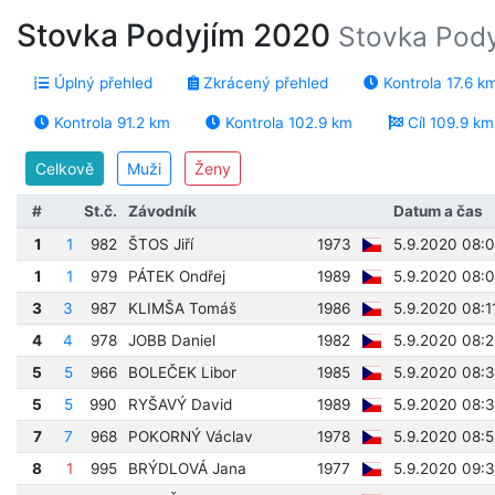
Stovka Podyjím 2020
Stovka Podyj
Úplný přehled
Zkrácený přehled
Kontrola 17.6 k
Kontrola 91.2 km
Kontrola 102.9 km
Cíl 109.9 km
Celkově
Muži
Ženy
#
St.č.
Závodník
Datum a čas
1
1
982
ŠTOS Jiří
1973
5.9.2020 08:
1
1
979
PÁTEK Ondřej
1989
5.9.2020 08:
3
3
987
KLIMŠA Tomáš
1986
5.9.2020 08:1
4
4
978
JOBB Daniel
1982
5.9.2020 08:
5
5
966
BOLEČEK Libor
1985
5.9.2020 08:
5
5
990
RYŠAVÝ David
1989
5.9.2020 08:
7
7
968
POKORNÝ Václav
1978
5.9.2020 08:
8
1
995
BRÝDLOVÁ Jana
1977
5.9.2020 09: