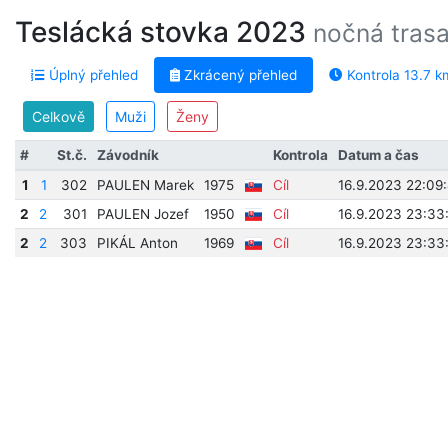
Teslácká stovka 2023
nočná trasa
Úplný přehled
Zkrácený přehled
Kontrola 13.7 k
Celkově
Muži
Ženy
#
St.č.
Závodník
Kontrola
Datum a čas
1
1
302
PAULEN Marek
1975
Cíl
16.9.2023 22:09
2
2
301
PAULEN Jozef
1950
Cíl
16.9.2023 23:33
2
2
303
PIKÁL Anton
1969
Cíl
16.9.2023 23:33