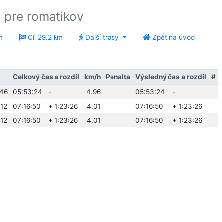
 pre romatikov
m
Cíl 29.2 km
Další trasy
Zpět na úvod
Celkový čas a rozdíl
km/h
Penalta
Výsledný čas a rozdíl
#
:46
05:53:24
-
4.96
05:53:24
-
:12
07:16:50
+ 1:23:26
4.01
07:16:50
+ 1:23:26
:12
07:16:50
+ 1:23:26
4.01
07:16:50
+ 1:23:26