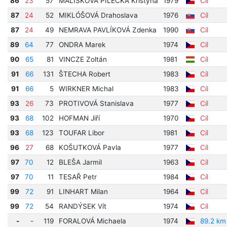
86
23
57
MALÍŠKOVÁ PILECKÁ Kristýna
1979
Cíl
87
24
52
MIKLÓŠOVÁ Drahoslava
1976
Cíl
87
24
49
NEMRAVA PAVLÍKOVÁ Zdenka
1990
Cíl
89
64
77
ONDRA Marek
1974
Cíl
90
65
81
VINCZE Zoltán
1981
Cíl
91
66
131
ŠTECHA Robert
1983
Cíl
91
66
5
WIRKNER Michal
1983
Cíl
93
26
73
PROTIVOVÁ Stanislava
1977
Cíl
93
68
102
HOFMAN Jiří
1970
Cíl
93
68
123
TOUFAR Libor
1981
Cíl
96
27
68
KOŠUTKOVÁ Pavla
1977
Cíl
97
70
12
BLEŠA Jarmil
1963
Cíl
97
70
11
TESAŘ Petr
1984
Cíl
99
72
91
LINHART Milan
1964
Cíl
99
72
54
RANDÝSEK Vít
1974
Cíl
-
-
119
FORALOVÁ Michaela
1974
89.2 km