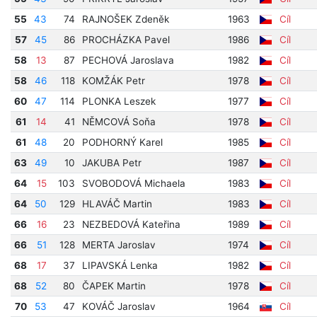
55
43
74
RAJNOŠEK Zdeněk
1963
Cíl
57
45
86
PROCHÁZKA Pavel
1986
Cíl
58
13
87
PECHOVÁ Jaroslava
1982
Cíl
58
46
118
KOMŽÁK Petr
1978
Cíl
60
47
114
PLONKA Leszek
1977
Cíl
61
14
41
NĚMCOVÁ Soňa
1978
Cíl
61
48
20
PODHORNÝ Karel
1985
Cíl
63
49
10
JAKUBA Petr
1987
Cíl
64
15
103
SVOBODOVÁ Michaela
1983
Cíl
64
50
129
HLAVÁČ Martin
1983
Cíl
66
16
23
NEZBEDOVÁ Kateřina
1989
Cíl
66
51
128
MERTA Jaroslav
1974
Cíl
68
17
37
LIPAVSKÁ Lenka
1982
Cíl
68
52
80
ČAPEK Martin
1978
Cíl
70
53
47
KOVÁČ Jaroslav
1964
Cíl