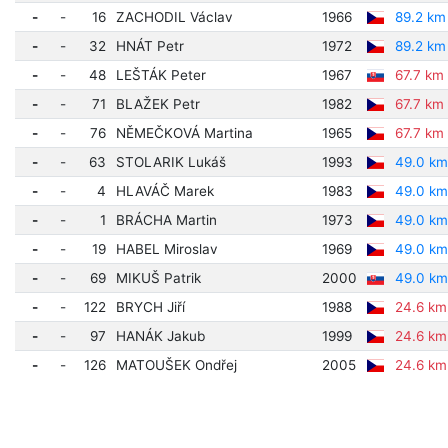
-
-
16
ZACHODIL Václav
1966
89.2 km
-
-
32
HNÁT Petr
1972
89.2 km
-
-
48
LEŠTÁK Peter
1967
67.7 km
-
-
71
BLAŽEK Petr
1982
67.7 km
-
-
76
NĚMEČKOVÁ Martina
1965
67.7 km
-
-
63
STOLARIK Lukáš
1993
49.0 km
-
-
4
HLAVÁČ Marek
1983
49.0 km
-
-
1
BRÁCHA Martin
1973
49.0 km
-
-
19
HABEL Miroslav
1969
49.0 km
-
-
69
MIKUŠ Patrik
2000
49.0 km
-
-
122
BRYCH Jiří
1988
24.6 km
-
-
97
HANÁK Jakub
1999
24.6 km
-
-
126
MATOUŠEK Ondřej
2005
24.6 km