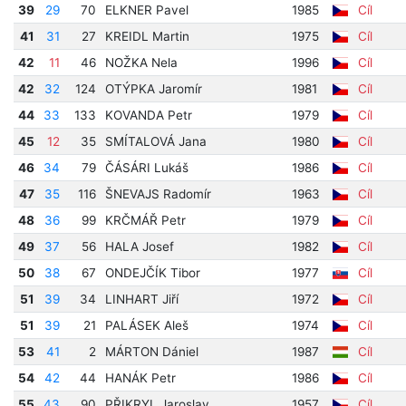
39
29
70
ELKNER Pavel
1985
Cíl
41
31
27
KREIDL Martin
1975
Cíl
42
11
46
NOŽKA Nela
1996
Cíl
42
32
124
OTÝPKA Jaromír
1981
Cíl
44
33
133
KOVANDA Petr
1979
Cíl
45
12
35
SMÍTALOVÁ Jana
1980
Cíl
46
34
79
ČÁSÁRI Lukáš
1986
Cíl
47
35
116
ŠNEVAJS Radomír
1963
Cíl
48
36
99
KRČMÁŘ Petr
1979
Cíl
49
37
56
HALA Josef
1982
Cíl
50
38
67
ONDEJČÍK Tibor
1977
Cíl
51
39
34
LINHART Jiří
1972
Cíl
51
39
21
PALÁSEK Aleš
1974
Cíl
53
41
2
MÁRTON Dániel
1987
Cíl
54
42
44
HANÁK Petr
1986
Cíl
55
43
90
PŘIKRYL Jaroslav
1957
Cíl