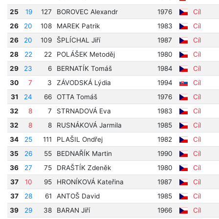
25
19
127
BOROVEC Alexandr
1976
Cíl
26
20
108
MAREK Patrik
1983
Cíl
26
20
109
ŠPLÍCHAL Jiří
1987
Cíl
28
22
22
POLÁŠEK Metoděj
1980
Cíl
29
23
6
BERNATÍK Tomáš
1984
Cíl
30
7
3
ZÁVODSKÁ Lýdia
1994
Cíl
31
24
66
OTTA Tomáš
1976
Cíl
32
8
7
STRNADOVÁ Eva
1983
Cíl
32
8
8
RUSNÁKOVÁ Jarmila
1985
Cíl
34
25
111
PLAŠIL Ondřej
1982
Cíl
35
26
55
BEDNAŘÍK Martin
1990
Cíl
36
27
75
DRAŠTÍK Zdeněk
1980
Cíl
37
10
95
HRONÍKOVÁ Kateřina
1987
Cíl
37
28
61
ANTOŠ David
1985
Cíl
39
29
38
BARAN Jiří
1966
Cíl