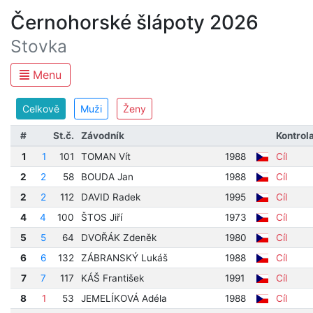
Černohorské šlápoty 2026
Stovka
Menu
Celkově
Muži
Ženy
#
St.č.
Závodník
Kontrol
1
1
101
TOMAN Vít
1988
Cíl
2
2
58
BOUDA Jan
1988
Cíl
2
2
112
DAVID Radek
1995
Cíl
4
4
100
ŠTOS Jiří
1973
Cíl
5
5
64
DVOŘÁK Zdeněk
1980
Cíl
6
6
132
ZÁBRANSKÝ Lukáš
1988
Cíl
7
7
117
KÁŠ František
1991
Cíl
8
1
53
JEMELÍKOVÁ Adéla
1988
Cíl