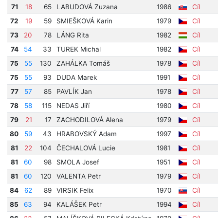
71
18
65
LABUDOVÁ Zuzana
1986
Cíl
72
19
59
SMIEŠKOVÁ Karin
1979
Cíl
73
20
78
LÁNG Rita
1982
Cíl
74
54
33
TUREK Michal
1982
Cíl
75
55
130
ZAHÁLKA Tomáš
1978
Cíl
75
55
93
DUDA Marek
1991
Cíl
77
57
85
PAVLÍK Jan
1978
Cíl
78
58
115
NEDAS Jiří
1980
Cíl
79
21
17
ZACHODILOVÁ Alena
1979
Cíl
80
59
43
HRABOVSKÝ Adam
1997
Cíl
81
22
104
ČECHALOVÁ Lucie
1981
Cíl
81
60
98
SMOLA Josef
1951
Cíl
81
60
120
VALENTA Petr
1979
Cíl
84
62
89
VIRSIK Felix
1970
Cíl
85
63
94
KALÁŠEK Petr
1994
Cíl