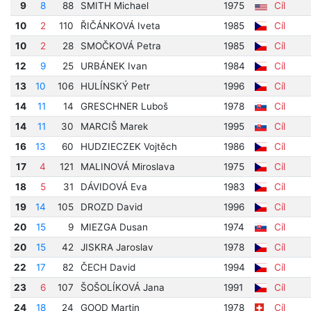
9
8
88
SMITH Michael
1975
Cíl
10
2
110
ŘIČÁNKOVÁ Iveta
1985
Cíl
10
2
28
SMOČKOVÁ Petra
1985
Cíl
12
9
25
URBÁNEK Ivan
1984
Cíl
13
10
106
HULÍNSKÝ Petr
1996
Cíl
14
11
14
GRESCHNER Luboš
1978
Cíl
14
11
30
MARCIŠ Marek
1995
Cíl
16
13
60
HUDZIECZEK Vojtěch
1986
Cíl
17
4
121
MALINOVÁ Miroslava
1975
Cíl
18
5
31
DÁVIDOVÁ Eva
1983
Cíl
19
14
105
DROZD David
1996
Cíl
20
15
9
MIEZGA Dusan
1974
Cíl
20
15
42
JISKRA Jaroslav
1978
Cíl
22
17
82
ČECH David
1994
Cíl
23
6
107
ŠOŠOLÍKOVÁ Jana
1991
Cíl
24
18
24
GOOD Martin
1978
Cíl