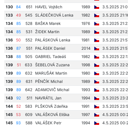
130
84
651
HAVEL Vojtěch
1989
3.5.2025 21:0
133
49
545
SLÁDEČKOVÁ Lenka
1982
3.5.2025 21:1
134
85
528
BAŠKA Marek
1976
3.5.2025 21:2
134
85
531
ŽIDEK Martin
1989
3.5.2025 21:2
136
50
552
PALÁSKOVÁ Lenka
1981
3.5.2025 21:5
136
87
551
PALÁSEK Daniel
2014
3.5.2025 21:5
138
88
505
GABRIEL Tadeáš
1982
3.5.2025 22:1
139
51
633
ŠEBELOVÁ Zuzana
1998
3.5.2025 22:2
139
89
632
MARUŠÁK Martin
1980
3.5.2025 22:2
139
89
631
PĚNČÍK Michal
1989
3.5.2025 22:2
139
89
642
ADAMOVIČ Michal
1993
3.5.2025 22:2
143
92
511
NAVRÁTIL Jan
1994
3.5.2025 23:
144
52
583
PLŠKOVÁ Zdeňka
1991
3.5.2025 23:
145
53
609
VALÁŠKOVÁ Eliška
1997
4.5.2025 00:
145
93
588
VALÁŠEK Petr
1994
4.5.2025 00: