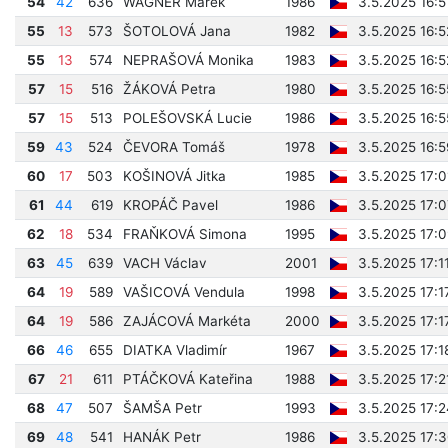
54
42
636
WÁGNER Marek
1986
3.5.2025 16:5
55
13
573
ŠOTOLOVÁ Jana
1982
3.5.2025 16:5
55
13
574
NEPRAŠOVÁ Monika
1983
3.5.2025 16:5
57
15
516
ŽÁKOVÁ Petra
1980
3.5.2025 16:
57
15
513
POLEŠOVSKÁ Lucie
1986
3.5.2025 16:
59
43
524
ČEVORA Tomáš
1978
3.5.2025 16:5
60
17
503
KOŠINOVÁ Jitka
1985
3.5.2025 17:0
61
44
619
KROPÁČ Pavel
1986
3.5.2025 17:0
62
18
534
FRAŇKOVÁ Simona
1995
3.5.2025 17:
63
45
639
VACH Václav
2001
3.5.2025 17:1
64
19
589
VAŠICOVÁ Vendula
1998
3.5.2025 17:1
64
19
586
ZAJÁCOVÁ Markéta
2000
3.5.2025 17:1
66
46
655
DIATKA Vladimír
1967
3.5.2025 17:1
67
21
611
PTÁČKOVÁ Kateřina
1988
3.5.2025 17:2
68
47
507
ŠAMŠA Petr
1993
3.5.2025 17:2
69
48
541
HANÁK Petr
1986
3.5.2025 17: