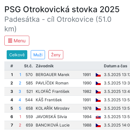
PSG Otrokovická stovka 2025
Padesátka - cíl Otrokovice (51.0
km)
Menu
Celkově
Muži
Ženy
#
St.č.
Závodník
Datum a čas
1
1
570
BERGAUER Marek
1991
3.5.2025 13:1
2
2
585
PAVLÍČEK Roman
1990
3.5.2025 13:
3
3
521
KLOFÁČ František
1982
3.5.2025 13:
4
4
544
KÁŠ František
1991
3.5.2025 13:
5
5
658
KOLAŘÍK Miroslav
1978
3.5.2025 13:
6
1
559
JAVORSKÁ Silvia
1994
3.5.2025 13:5
7
2
659
BANCIKOVÁ Lucie
1988
3.5.2025 14: