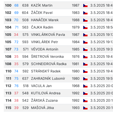
100
68
638
KAZÍK Martin
1987
3.5.2025 18:
102
69
604
ŽÁČEK Pavel
1983
3.5.2025 18:
103
70
508
HANÁČEK Marek
1988
3.5.2025 18:4
104
71
563
ČAJKA Radim
1979
3.5.2025 18:
105
34
575
VINKLÁRKOVÁ Pavla
1987
3.5.2025 19:1
105
72
593
VINKLÁREK Petr
1984
3.5.2025 19:1
107
73
571
VÉVODA Antonín
1985
3.5.2025 19:
108
35
594
ŠRETROVÁ Veronika
1976
3.5.2025 19:
108
35
579
SCHNEIDROVÁ Radka
1981
3.5.2025 19:
110
74
592
STRÁNSKÝ Radek
1980
3.5.2025 19:
111
75
637
ZAHRADNÍK Lubomír
1980
3.5.2025 19:
112
76
518
VACULA Jan
1968
3.5.2025 20:
113
37
548
KUTILOVÁ Andrea
1992
3.5.2025 20:
114
38
542
ŽÁRSKÁ Zuzana
1992
3.5.2025 20:1
115
39
529
MAŠOVÁ Jitka
1993
3.5.2025 20: