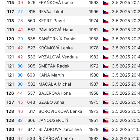
115
39
526
FRAŇKOVÁ Lucie
1993
3.5.2025 20:
117
77
615
REVAJ Jakub
1996
3.5.2025 20:
118
78
560
KEPRT Pavel
1974
3.5.2025 20:
119
41
567
PAVLICOVÁ Hana
1961
3.5.2025 20:
120
79
535
SANÉTRNÍK Daniel
1988
3.5.2025 20:
121
42
527
KRČMOVÁ Lenka
1978
3.5.2025 20:
121
42
532
VRZALOVÁ Vendula
1982
3.5.2025 20:
121
80
605
SMĚTÁK Radek
1972
3.5.2025 20:
121
80
600
KAŇA Martin
1980
3.5.2025 20:
121
80
582
MÁČALA Michal
1987
3.5.2025 20:
126
44
537
BAJEROVÁ Ilona
1958
3.5.2025 20:
127
45
643
SZABÓ Anna
1975
3.5.2025 20:
128
46
617
BOROVIČKOVÁ Lenka
1973
3.5.2025 20:
128
83
606
JANOUŠEK Jiří
1951
3.5.2025 20:
130
47
647
SLÁDKOVÁ Jaroslava
1979
3.5.2025 21:0
130
47
533
ŘIČÁŘOVÁ Lenka
1992
3.5.2025 21:0