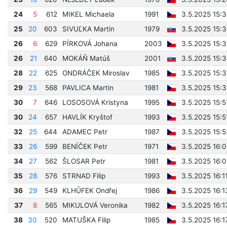
24
5
612
MIKEL Michaela
1991
3.5.2025 15:
25
20
603
SIVUĽKA Martin
1979
3.5.2025 15:
26
6
629
PÍRKOVÁ Johana
2003
3.5.2025 15:3
26
21
640
MOKÁŇ Matúš
2001
3.5.2025 15:3
28
22
625
ONDRÁČEK Miroslav
1985
3.5.2025 15:3
29
23
568
PAVLICA Martin
1981
3.5.2025 15:
30
7
646
LOSOSOVÁ Kristyna
1995
3.5.2025 15:5
30
24
657
HAVLÍK Kryštof
1993
3.5.2025 15:5
32
25
644
ADAMEC Petr
1987
3.5.2025 15:
33
26
599
BENÍČEK Petr
1971
3.5.2025 16:
34
27
562
ŠLOSAR Petr
1981
3.5.2025 16:
35
28
576
STRNAD Filip
1993
3.5.2025 16:1
36
29
549
KLHŮFEK Ondřej
1986
3.5.2025 16:1
37
8
565
MIKULOVÁ Veronika
1982
3.5.2025 16:1
38
30
520
MATUŠKA Filip
1985
3.5.2025 16:1