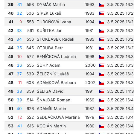
39
31
598
DYMÁK Martin
1993
3.5.2025 16:2
40
32
506
ŠÍPEK Lukáš
1983
3.5.2025 16:2
41
9
558
TUROŇOVÁ Ivana
1994
3.5.2025 16:2
42
33
561
KUŘITKA Jan
1981
3.5.2025 16:
43
34
556
STOKLÁSEK Radek
1985
3.5.2025 16:2
44
35
645
OTRUBA Petr
1981
3.5.2025 16:2
45
10
577
BENÍČKOVÁ Ludmila
1998
3.5.2025 16:
46
36
555
ŠUHY Adam
2000
3.5.2025 16:
47
37
539
ŽELEZNÍK Lukáš
1994
3.5.2025 16:
48
11
608
ADÁMKOVÁ Barbora
2002
3.5.2025 16:3
49
38
359
ŠELIGA David
1991
3.5.2025 14:
50
39
514
ŠNAJDAR Roman
1969
3.5.2025 16:4
51
40
626
ADAMÍK Martin
1987
3.5.2025 16:4
52
12
522
SEDLÁČKOVÁ Martina
1979
3.5.2025 16:4
53
41
616
KOCIÁN Martin
1980
3.5.2025 16: