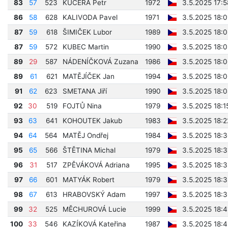
83
57
523
KUČERA Petr
1972
3.5.2025 17:5
86
58
628
KALIVODA Pavel
1971
3.5.2025 18:0
87
59
618
ŠIMIČEK Lubor
1989
3.5.2025 18:0
87
59
572
KUBEC Martin
1990
3.5.2025 18:0
89
29
587
NÁDENÍČKOVÁ Zuzana
1986
3.5.2025 18:0
89
61
621
MATĚJÍČEK Jan
1994
3.5.2025 18:0
91
62
623
SMETANA Jiří
1990
3.5.2025 18:
92
30
519
FOJTŮ Nina
1979
3.5.2025 18:1
93
63
641
KOHOUTEK Jakub
1983
3.5.2025 18:2
94
64
564
MATĚJ Ondřej
1984
3.5.2025 18:
95
65
566
ŠTĚTINA Michal
1979
3.5.2025 18:3
96
31
517
ZPĚVÁKOVÁ Adriana
1995
3.5.2025 18:
97
66
601
MATYÁK Robert
1979
3.5.2025 18:
98
67
613
HRABOVSKÝ Adam
1997
3.5.2025 18:
99
32
525
MĚCHUROVÁ Lucie
1999
3.5.2025 18:4
100
33
546
KAZÍKOVÁ Kateřina
1987
3.5.2025 18: