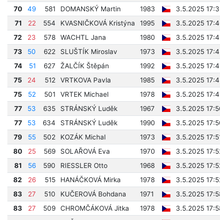
70
49
581
DOMANSKÝ Martin
1983
3.5.2025 17:
71
22
554
KVASNIČKOVÁ Kristýna
1995
3.5.2025 17:
72
23
578
WACHTL Jana
1980
3.5.2025 17:
73
50
622
SLUŠTÍK Miroslav
1973
3.5.2025 17:4
74
51
627
ŽALČÍK Štěpán
1992
3.5.2025 17:
75
24
512
VRTKOVA Pavla
1985
3.5.2025 17:
75
52
501
VRTEK Michael
1978
3.5.2025 17:
77
53
635
STRÁNSKÝ Luděk
1967
3.5.2025 17:
77
53
634
STRÁNSKÝ Luděk
1990
3.5.2025 17:
79
55
502
KOZÁK Michal
1973
3.5.2025 17:5
80
25
569
SOLAŘOVÁ Eva
1970
3.5.2025 17:5
81
56
590
RIESSLER Otto
1968
3.5.2025 17:
82
26
515
HANÁČKOVÁ Mirka
1978
3.5.2025 17:5
83
27
510
KUČEROVÁ Bohdana
1971
3.5.2025 17:5
83
27
509
CHROMČÁKOVÁ Jitka
1978
3.5.2025 17:5