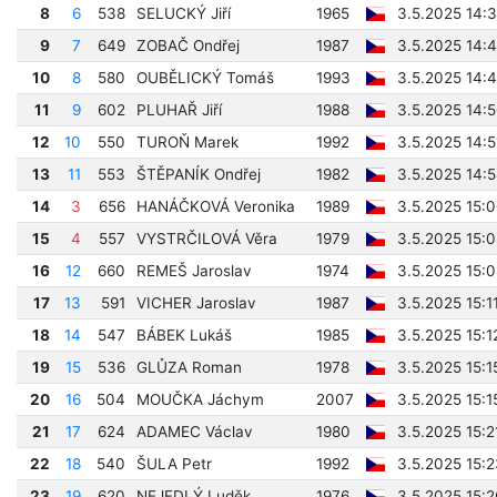
8
6
538
SELUCKÝ Jiří
1965
3.5.2025 14:3
9
7
649
ZOBAČ Ondřej
1987
3.5.2025 14:4
10
8
580
OUBĚLICKÝ Tomáš
1993
3.5.2025 14:4
11
9
602
PLUHAŘ Jiří
1988
3.5.2025 14:
12
10
550
TUROŇ Marek
1992
3.5.2025 14:5
13
11
553
ŠTĚPANÍK Ondřej
1982
3.5.2025 14:
14
3
656
HANÁČKOVÁ Veronika
1989
3.5.2025 15:0
15
4
557
VYSTRČILOVÁ Věra
1979
3.5.2025 15:0
16
12
660
REMEŠ Jaroslav
1974
3.5.2025 15:
17
13
591
VICHER Jaroslav
1987
3.5.2025 15:1
18
14
547
BÁBEK Lukáš
1985
3.5.2025 15:1
19
15
536
GLŮZA Roman
1978
3.5.2025 15:1
20
16
504
MOUČKA Jáchym
2007
3.5.2025 15:1
21
17
624
ADAMEC Václav
1980
3.5.2025 15:2
22
18
540
ŠULA Petr
1992
3.5.2025 15:2
23
19
620
NEJEDLÝ Luděk
1976
3.5.2025 15:2