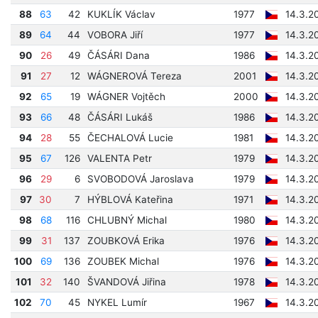
88
63
42
KUKLÍK Václav
1977
14.3.2
89
64
44
VOBORA Jiří
1977
14.3.2
90
26
49
ČÁSÁRI Dana
1986
14.3.2
91
27
12
WÁGNEROVÁ Tereza
2001
14.3.2
92
65
19
WÁGNER Vojtěch
2000
14.3.2
93
66
48
ČÁSÁRI Lukáš
1986
14.3.2
94
28
55
ČECHALOVÁ Lucie
1981
14.3.2
95
67
126
VALENTA Petr
1979
14.3.2
96
29
6
SVOBODOVÁ Jaroslava
1979
14.3.2
97
30
7
HÝBLOVÁ Kateřina
1971
14.3.2
98
68
116
CHLUBNÝ Michal
1980
14.3.2
99
31
137
ZOUBKOVÁ Erika
1976
14.3.2
100
69
136
ZOUBEK Michal
1976
14.3.2
101
32
140
ŠVANDOVÁ Jiřina
1978
14.3.2
102
70
45
NYKEL Lumír
1967
14.3.2