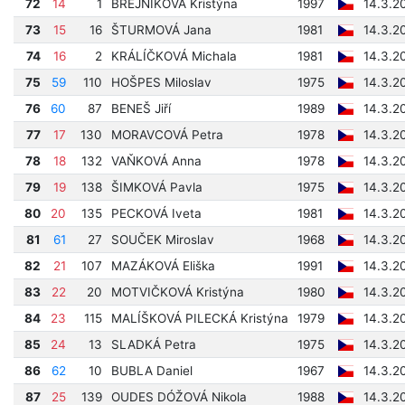
72
14
1
BREJNÍKOVÁ Kristýna
1997
14.3.2
73
15
16
ŠTURMOVÁ Jana
1981
14.3.2
74
16
2
KRÁLÍČKOVÁ Michala
1981
14.3.2
75
59
110
HOŠPES Miloslav
1975
14.3.2
76
60
87
BENEŠ Jiří
1989
14.3.2
77
17
130
MORAVCOVÁ Petra
1978
14.3.2
78
18
132
VAŇKOVÁ Anna
1978
14.3.2
79
19
138
ŠIMKOVÁ Pavla
1975
14.3.2
80
20
135
PECKOVÁ Iveta
1981
14.3.2
81
61
27
SOUČEK Miroslav
1968
14.3.2
82
21
107
MAZÁKOVÁ Eliška
1991
14.3.2
83
22
20
MOTVIČKOVÁ Kristýna
1980
14.3.2
84
23
115
MALÍŠKOVÁ PILECKÁ Kristýna
1979
14.3.2
85
24
13
SLADKÁ Petra
1975
14.3.2
86
62
10
BUBLA Daniel
1967
14.3.2
87
25
139
OUDES DÓŽOVÁ Nikola
1988
14.3.2