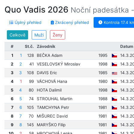
Quo Vadis 2026
Noční padesátka - 
Úplný přehled
Zkrácený přehled
Kontrola 17.4 k
Celkově
Muži
Ženy
#
St.č.
Závodník
Datum 
1
1
128
BEČKA Adam
1995
14.3.2
2
2
41
VESELOVSKÝ Miroslav
1998
14.3.2
3
3
108
DAVIS Eric
1985
14.3.2
4
1
99
VÁCHOVÁ Hana
1980
14.3.2
5
4
80
HOTA Dalimil
1998
14.3.2
6
5
74
STROUHAL Martin
1988
14.3.2
7
6
105
TAMCHYNA Petr
1981
14.3.2
8
7
70
MIŠUREC David
1981
14.3.2
9
8
145
MARYŠKO Filip
1981
14.3.2
10
2
58
HROCHOVÁ Lenka
1981
14.3.2