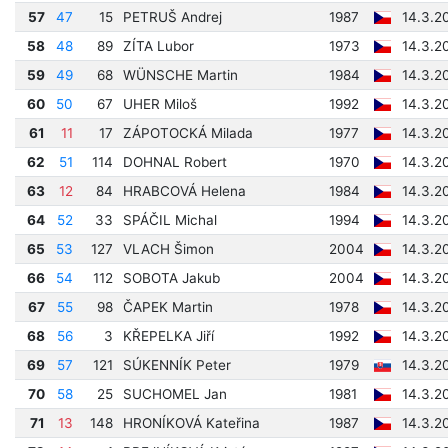
57
47
15
PETRUŠ Andrej
1987
14.3.2
58
48
89
ZÍTA Lubor
1973
14.3.2
59
49
68
WÜNSCHE Martin
1984
14.3.2
60
50
67
UHER Miloš
1992
14.3.2
61
11
17
ZÁPOTOCKÁ Milada
1977
14.3.2
62
51
114
DOHNAL Robert
1970
14.3.2
63
12
84
HRABCOVÁ Helena
1984
14.3.2
64
52
33
SPÁČIL Michal
1994
14.3.2
65
53
127
VLACH Šimon
2004
14.3.2
66
54
112
SOBOTA Jakub
2004
14.3.2
67
55
98
ČAPEK Martin
1978
14.3.2
68
56
3
KŘEPELKA Jiří
1992
14.3.2
69
57
121
SÚKENNÍK Peter
1979
14.3.2
70
58
25
SUCHOMEL Jan
1981
14.3.2
71
13
148
HRONÍKOVÁ Kateřina
1987
14.3.2