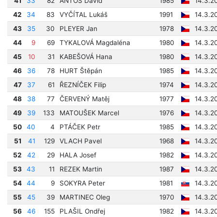
41
33
82
ANTOŠ David
1985
14.3.2
42
34
83
VYČÍTAL Lukáš
1991
14.3.2
43
35
30
PLEYER Jan
1978
14.3.2
44
9
69
TYKALOVÁ Magdaléna
1980
14.3.2
45
10
31
KABEŠOVÁ Hana
1980
14.3.2
46
36
78
HURT Štěpán
1985
14.3.2
47
37
61
ŘEZNÍČEK Filip
1974
14.3.2
48
38
77
ČERVENÝ Matěj
1977
14.3.2
49
39
133
MATOUŠEK Marcel
1976
14.3.2
50
40
4
PTÁČEK Petr
1985
14.3.2
51
41
129
VLACH Pavel
1968
14.3.2
52
42
29
HALA Josef
1982
14.3.2
53
43
11
REZEK Martin
1987
14.3.2
54
44
9
SOKYRA Peter
1981
14.3.2
55
45
39
MARTINEC Oleg
1970
14.3.2
56
46
155
PLAŠIL Ondřej
1982
14.3.2