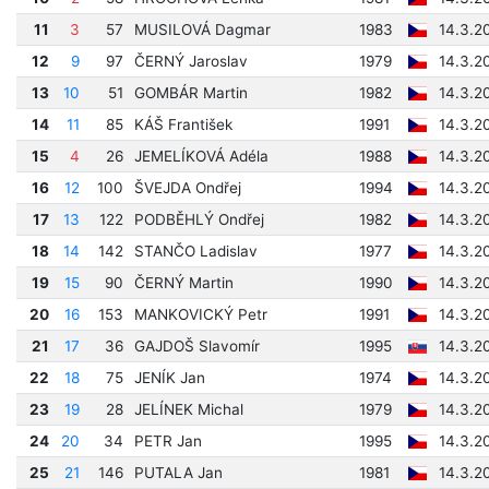
11
3
57
MUSILOVÁ Dagmar
1983
14.3.2
12
9
97
ČERNÝ Jaroslav
1979
14.3.2
13
10
51
GOMBÁR Martin
1982
14.3.2
14
11
85
KÁŠ František
1991
14.3.2
15
4
26
JEMELÍKOVÁ Adéla
1988
14.3.2
16
12
100
ŠVEJDA Ondřej
1994
14.3.2
17
13
122
PODBĚHLÝ Ondřej
1982
14.3.2
18
14
142
STANČO Ladislav
1977
14.3.2
19
15
90
ČERNÝ Martin
1990
14.3.2
20
16
153
MANKOVICKÝ Petr
1991
14.3.2
21
17
36
GAJDOŠ Slavomír
1995
14.3.2
22
18
75
JENÍK Jan
1974
14.3.2
23
19
28
JELÍNEK Michal
1979
14.3.2
24
20
34
PETR Jan
1995
14.3.2
25
21
146
PUTALA Jan
1981
14.3.2