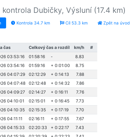
kontrola Dubičky, Výsluní (17.4 km)
m
Kontrola 34.7 km
Cíl 53.3 km
Zpět na úvod
a čas
Celkový čas a rozdíl
km/h
#
026 03:53:16
01:58:16
-
8.83
026 03:54:16
01:59:16
+ 0:01:00
8.75
026 04:07:29
02:12:29
+ 0:14:13
7.88
026 04:07:48
02:12:48
+ 0:14:32
7.86
026 04:09:27
02:14:27
+ 0:16:11
7.76
026 04:10:01
02:15:01
+ 0:16:45
7.73
026 04:10:35
02:15:35
+ 0:17:19
7.70
026 04:11:11
02:16:11
+ 0:17:55
7.67
026 04:15:33
02:20:33
+ 0:22:17
7.43
026 04:15:39
02:20:39
+ 0:22:23
7.42