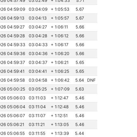
026 04:57:49
03:02:49
+ 1:04:33
5.71
026 04:59:09
03:04:09
+ 1:05:53
5.67
026 04:59:13
03:04:13
+ 1:05:57
5.67
026 04:59:27
03:04:27
+ 1:06:11
5.66
026 04:59:28
03:04:28
+ 1:06:12
5.66
026 04:59:33
03:04:33
+ 1:06:17
5.66
026 04:59:36
03:04:36
+ 1:06:20
5.66
026 04:59:37
03:04:37
+ 1:06:21
5.65
026 04:59:41
03:04:41
+ 1:06:25
5.65
026 04:59:58
03:04:58
+ 1:06:42
5.64
DNF
026 05:00:25
03:05:25
+ 1:07:09
5.63
026 05:06:03
03:11:03
+ 1:12:47
5.46
026 05:06:04
03:11:04
+ 1:12:48
5.46
026 05:06:07
03:11:07
+ 1:12:51
5.46
026 05:06:21
03:11:21
+ 1:13:05
5.46
026 05:06:55
03:11:55
+ 1:13:39
5.44