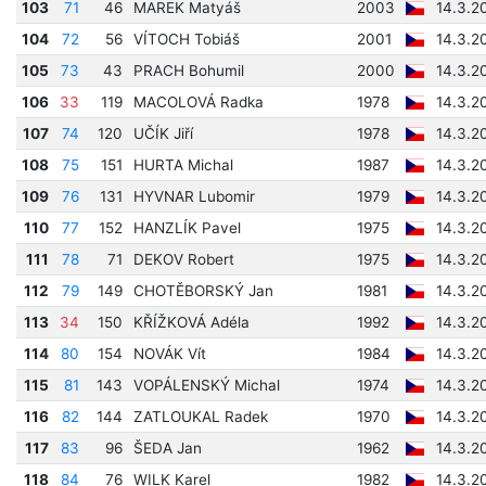
103
71
46
MAREK Matyáš
2003
14.3.2
104
72
56
VÍTOCH Tobiáš
2001
14.3.2
105
73
43
PRACH Bohumil
2000
14.3.2
106
33
119
MACOLOVÁ Radka
1978
14.3.2
107
74
120
UČÍK Jiří
1978
14.3.2
108
75
151
HURTA Michal
1987
14.3.2
109
76
131
HYVNAR Lubomir
1979
14.3.2
110
77
152
HANZLÍK Pavel
1975
14.3.2
111
78
71
DEKOV Robert
1975
14.3.2
112
79
149
CHOTĚBORSKÝ Jan
1981
14.3.2
113
34
150
KŘÍŽKOVÁ Adéla
1992
14.3.2
114
80
154
NOVÁK Vít
1984
14.3.2
115
81
143
VOPÁLENSKÝ Michal
1974
14.3.2
116
82
144
ZATLOUKAL Radek
1970
14.3.2
117
83
96
ŠEDA Jan
1962
14.3.2
118
84
76
WILK Karel
1982
14.3.2