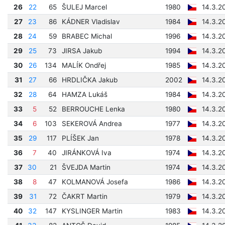
26
22
65
ŠULEJ Marcel
1980
14.3.2
27
23
86
KÁDNER Vladislav
1984
14.3.2
28
24
59
BRABEC Michal
1996
14.3.2
29
25
73
JIRSA Jakub
1994
14.3.2
30
26
134
MALÍK Ondřej
1985
14.3.2
31
27
66
HRDLIČKA Jakub
2002
14.3.2
32
28
64
HAMZA Lukáš
1984
14.3.2
33
5
52
BERROUCHE Lenka
1980
14.3.2
34
6
103
SEKEROVÁ Andrea
1977
14.3.2
35
29
117
PLÍŠEK Jan
1978
14.3.2
36
7
40
JIRÁNKOVÁ Iva
1974
14.3.2
37
30
21
ŠVEJDA Martin
1974
14.3.2
38
8
47
KOLMANOVÁ Josefa
1986
14.3.2
39
31
72
ČAKRT Martin
1979
14.3.2
40
32
147
KYSLINGER Martin
1983
14.3.2