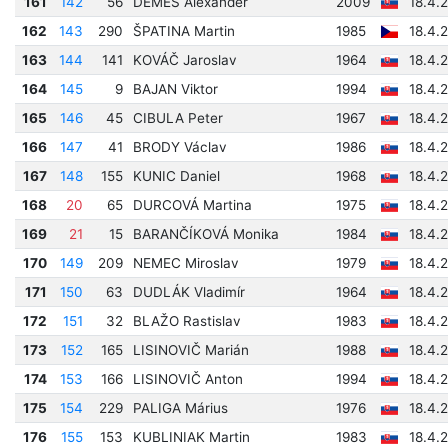
161
142
56
DEMEŠ Alexander
2009
18.4.
162
143
290
ŠPATINA Martin
1985
18.4.
163
144
141
KOVÁČ Jaroslav
1964
18.4.
164
145
9
BAJAN Viktor
1994
18.4.
165
146
45
CIBULA Peter
1967
18.4.
166
147
41
BRODY Václav
1986
18.4.
167
148
155
KUNIC Daniel
1968
18.4.
168
20
65
DURCOVÁ Martina
1975
18.4.
169
21
15
BARANČÍKOVÁ Monika
1984
18.4.
170
149
209
NEMEC Miroslav
1979
18.4.
171
150
63
DUDLÁK Vladimír
1964
18.4.
172
151
32
BLAŽO Rastislav
1983
18.4.
173
152
165
LISINOVIČ Marián
1988
18.4.
174
153
166
LISINOVIČ Anton
1994
18.4.
175
154
229
PALIGA Márius
1976
18.4.
176
155
153
KUBLINIAK Martin
1983
18.4.