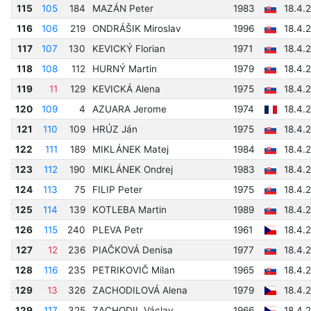
115
105
184
MAZÁN Peter
1983
18.4.
116
106
219
ONDRÁŠIK Miroslav
1996
18.4.
117
107
130
KEVICKÝ Florian
1971
18.4.
118
108
112
HURNÝ Martin
1979
18.4.
119
11
129
KEVICKÁ Alena
1975
18.4.
120
109
4
AZUARA Jerome
1974
18.4.
121
110
109
HRÚZ Ján
1975
18.4.
122
111
189
MIKLÁNEK Matej
1984
18.4.
123
112
190
MIKLÁNEK Ondrej
1983
18.4.
124
113
75
FILIP Peter
1975
18.4.
125
114
139
KOTLEBA Martin
1989
18.4.
126
115
240
PLEVA Petr
1961
18.4.
127
12
236
PIAČKOVÁ Denisa
1977
18.4.
128
116
235
PETRIKOVIČ Milan
1965
18.4.
129
13
326
ZACHODILOVÁ Alena
1979
18.4.
129
117
325
ZACHODIL Václav
1966
18.4.