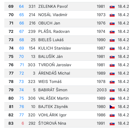
69
64
331
ZELENKA Pavoľ
1981
18.4.
70
65
214
NOSÁL Vladimír
1973
18.4.
71
66
216
OBUCH Jan
1976
18.4.
72
67
239
PLÁŠIL Radovan
1974
18.4.
73
68
25
BIELEŠ Lukáš
1990
18.4.
74
69
154
KULICH Stanislav
1987
18.4.
75
70
13
BALUŠÍK Ján
1981
18.4.
76
71
303
TVRDOŇ Jaroslav
1981
18.4.
77
72
3
ÁRENDÁŠ Michal
1989
18.4.
78
73
323
WEIS Tomáš
1978
18.4.
79
74
5
BABIRÁT Šimon
2003
18.4.
80
75
306
VALÁŠEK Martin
1989
18.4.
81
76
10
BAJTEK Zbyněk
1980
18.4.
82
77
320
VOHLÁRIK Igor
1986
18.4.
83
6
292
ŠTOROVÁ Nina
1991
18.4.