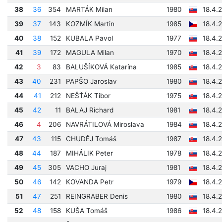
38
36
354
MARTÁK Milan
1980
18.4.
39
37
143
KOZMÍK Martin
1985
18.4.
40
38
152
KUBALA Pavol
1977
18.4.
41
39
172
MAGULA Milan
1970
18.4.
42
3
83
BALUŠÍKOVÁ Katarína
1985
18.4.
43
40
231
PAPŠO Jaroslav
1980
18.4.
44
41
212
NEŠŤÁK Tibor
1975
18.4.
45
42
11
BALAJ Richard
1981
18.4.
46
4
206
NAVRÁTILOVÁ Miroslava
1984
18.4.2
47
43
115
CHUDĚJ Tomáš
1987
18.4.
48
44
187
MIHÁLIK Peter
1978
18.4.
49
45
305
VACHO Juraj
1981
18.4.
50
46
142
KOVANDA Petr
1979
18.4.
51
47
251
REINGRABER Denis
1980
18.4.
52
48
158
KUŠA Tomáš
1986
18.4.