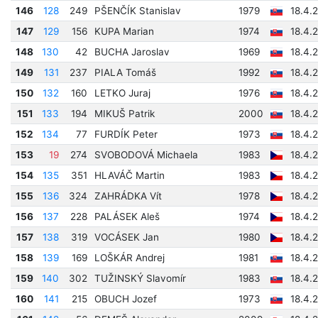
146
128
249
PŠENČÍK Stanislav
1979
18.4.
147
129
156
KUPA Marian
1974
18.4.
148
130
42
BUCHA Jaroslav
1969
18.4.
149
131
237
PIALA Tomáš
1992
18.4.
150
132
160
LETKO Juraj
1976
18.4.
151
133
194
MIKUŠ Patrik
2000
18.4.
152
134
77
FURDÍK Peter
1973
18.4.
153
19
274
SVOBODOVÁ Michaela
1983
18.4.
154
135
351
HLAVÁČ Martin
1983
18.4.
155
136
324
ZAHRÁDKA Vít
1978
18.4.
156
137
228
PALÁSEK Aleš
1974
18.4.
157
138
319
VOCÁSEK Jan
1980
18.4.
158
139
169
LOŠKÁR Andrej
1981
18.4.
159
140
302
TUŽINSKÝ Slavomír
1983
18.4.
160
141
215
OBUCH Jozef
1973
18.4.