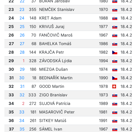
22
22
37
BORÁŇ Jaroslav
1980
18.4.
23
23
355
NEMČEK Stanislav
1970
18.4.
24
24
148
KRET Adam
1988
18.4.
25
25
150
KRIVUŠ Juraj
1977
18.4.
26
26
70
FANČOVIČ Maroš
1967
18.4.
27
27
68
BAHELKA Tomáš
1986
18.4.
28
28
144
KRAJČA Petr
1982
18.4.
29
1
328
ZÁVODSKÁ Lýdia
1994
18.4.
30
29
186
MIEZGA Dušan
1974
18.4.
31
30
18
BEDNAŘÍK Martin
1990
18.4.
32
31
87
GOOD Martin
1978
18.4.
33
32
333
ZIGO Branislav
1973
18.4.
34
2
272
SUJOVÁ Patrícia
1989
18.4.
35
33
181
MASAROVIČ Peter
1981
18.4.
36
34
261
SITKEY Matúš
1991
18.4.
37
35
256
SÁMEL Ivan
1967
18.4.