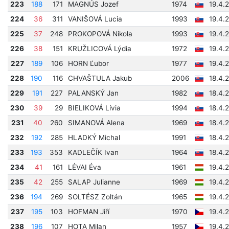
223
188
171
MAGNÚS Jozef
1974
19.4.
224
36
311
VANIŠOVÁ Lucia
1993
19.4.
225
37
248
PROKOPOVÁ Nikola
1993
19.4.
226
38
151
KRUŽLICOVÁ Lýdia
1972
19.4.
227
189
106
HORN Ľubor
1977
19.4.
228
190
116
CHVAŠTULA Jakub
2006
18.4.
229
191
227
PALANSKÝ Jan
1982
18.4.
230
39
29
BIELIKOVÁ Lívia
1994
18.4.
231
40
260
SIMANOVÁ Alena
1969
18.4.
232
192
285
HLADKÝ Michal
1991
18.4.
233
193
353
KADLEČÍK Ivan
1964
18.4.
234
41
161
LÉVAI Éva
1961
19.4.
235
42
255
SALAP Julianne
1969
19.4.
236
194
269
SOLTÉSZ Zoltán
1965
19.4.
237
195
103
HOFMAN Jiří
1970
19.4.
238
196
107
HOTA Milan
1957
19.4.