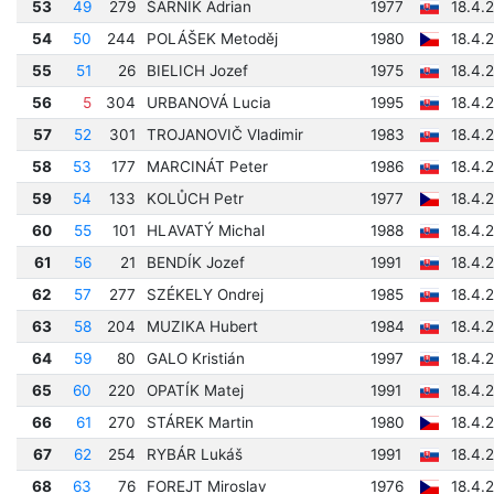
53
49
279
ŠARNIK Adrian
1977
18.4.
54
50
244
POLÁŠEK Metoděj
1980
18.4.
55
51
26
BIELICH Jozef
1975
18.4.
56
5
304
URBANOVÁ Lucia
1995
18.4.
57
52
301
TROJANOVIČ Vladimir
1983
18.4.
58
53
177
MARCINÁT Peter
1986
18.4.
59
54
133
KOLŮCH Petr
1977
18.4.
60
55
101
HLAVATÝ Michal
1988
18.4.
61
56
21
BENDÍK Jozef
1991
18.4.
62
57
277
SZÉKELY Ondrej
1985
18.4.
63
58
204
MUZIKA Hubert
1984
18.4.
64
59
80
GALO Kristián
1997
18.4.
65
60
220
OPATÍK Matej
1991
18.4.
66
61
270
STÁREK Martin
1980
18.4.
67
62
254
RYBÁR Lukáš
1991
18.4.
68
63
76
FOREJT Miroslav
1976
18.4.