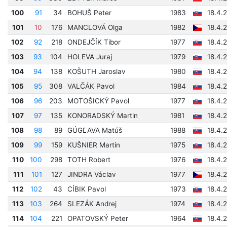
100
91
34
BOHUŠ Peter
1983
18.4.
101
10
176
MANCLOVÁ Olga
1982
18.4.
102
92
218
ONDEJČÍK Tibor
1977
18.4.
103
93
104
HOLEVA Juraj
1979
18.4.
104
94
138
KOŠUTH Jaroslav
1980
18.4.
105
95
308
VALČÁK Pavol
1984
18.4.
106
96
203
MOTOŠICKÝ Pavol
1977
18.4.
107
97
135
KONORADSKÝ Martin
1981
18.4.
108
98
89
GÚGĽAVA Matúš
1988
18.4.
109
99
159
KUŠNIER Martin
1975
18.4.
110
100
298
TOTH Robert
1976
18.4.
111
101
127
JINDRA Václav
1977
18.4.
112
102
43
CÍBIK Pavol
1973
18.4.
113
103
264
SLEZÁK Andrej
1974
18.4.
114
104
221
OPATOVSKÝ Peter
1964
18.4.