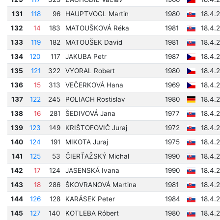
131
118
96
HAUPTVOGL Martin
1980
18.4.
132
14
183
MATOUŠKOVÁ Réka
1981
18.4.
133
119
182
MATOUŠEK David
1981
18.4.
134
120
117
JAKUBA Petr
1987
18.4.
135
121
322
VYORAL Robert
1980
18.4.
136
15
313
VEČERKOVÁ Hana
1969
18.4.
137
122
245
POLIACH Rostislav
1980
18.4.
138
16
281
ŠEDIVOVÁ Jana
1977
18.4.
139
123
149
KRIŠTOFOVIČ Juraj
1972
18.4.
140
124
191
MIKOTA Juraj
1975
18.4.
141
125
53
ČIERŤAŽSKÝ Michal
1990
18.4.
142
17
124
JASENSKÁ Ivana
1990
18.4.
143
18
286
ŠKOVRANOVÁ Martina
1981
18.4.
144
126
128
KARÁSEK Peter
1984
18.4.
145
127
140
KOTLEBA Róbert
1980
18.4.