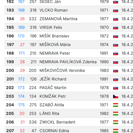
192
167
257
SEGEČ Ján
1979
18.4.
193
168
318
VLCKO Roman
1971
18.4.
194
26
332
ZEMANOVÁ Martina
1977
18.4.
195
169
316
VIRSIK Felix
1970
18.4.
196
170
196
MIŠÍK Branislav
1972
18.4.
197
27
197
MIŠÍKOVÁ Mária
1974
18.4.
198
171
210
NEMRAVA Peter
1991
18.4.
199
28
211
NEMRAVA PAVLÍKOVÁ Zdenka
1990
18.4.
200
29
200
MIŠKOVIČOVÁ Veronika
1983
18.4.
201
172
126
JEŽÍK Richard
1991
18.4.
202
173
224
PAGÁČ Martin
1978
18.4.
203
174
134
KOMŽÁK Petr
1978
18.4.
204
175
275
SZABÓ Attila
1971
18.4.
205
30
253
LÁNG Rita
1982
18.4.
206
31
336
ZWICKL Bernadett
1977
18.4.
207
32
47
CSORNAI Edina
1985
18.4.