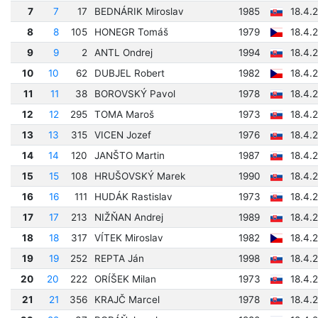
7
7
17
BEDNÁRIK Miroslav
1985
18.4.
8
8
105
HONEGR Tomáš
1979
18.4.
9
9
2
ANTL Ondrej
1994
18.4.
10
10
62
DUBJEL Robert
1982
18.4.
11
11
38
BOROVSKÝ Pavol
1978
18.4.
12
12
295
TOMA Maroš
1973
18.4.
13
13
315
VICEN Jozef
1976
18.4.
14
14
120
JANŠTO Martin
1987
18.4.
15
15
108
HRUŠOVSKÝ Marek
1990
18.4.
16
16
111
HUDÁK Rastislav
1973
18.4.
17
17
213
NIŽŇAN Andrej
1989
18.4.2
18
18
317
VÍTEK Miroslav
1982
18.4.
19
19
252
REPTA Ján
1998
18.4.
20
20
222
ORÍŠEK Milan
1973
18.4.
21
21
356
KRAJČ Marcel
1978
18.4.