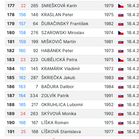
177
22
265
SMIEŠKOVÁ Karin
1979
18.4.
178
156
146
KRASLAN Peter
1975
18.4.
179
157
64
ĎURAČINSKÝ František
1982
18.4.
180
158
276
SZAROWSKI Miroslav
1974
18.4.
181
159
199
MIŠKOVIČ Martin
1981
18.4.
182
160
92
HABÁNEK Peter
1973
18.4.
183
23
223
OUBĚLICKÁ Petra
1975
18.4.
184
161
145
KRAMÁRIK Vladimír
1972
18.4.
185
162
287
ŠKRIEČKA Jakub
1983
18.4.
186
163
7
BAĎURA Dalibor
1984
18.4.
187
164
334
ZOLVÍK Patrik
1991
18.4.
188
165
217
OKRUHLICA Lubomir
1952
18.4.
189
24
263
SKÝVOVÁ Monika
1992
18.4.
190
166
167
LÍŠKA Roman
1975
18.4.
191
25
168
LÍŠKOVÁ Stanislava
1977
18.4.