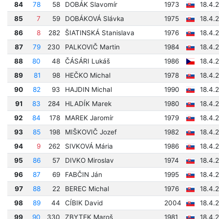
84
78
58
DOBÁK Slavomír
1973
18.4.
85
7
59
DOBÁKOVÁ Slávka
1975
18.4.
86
8
282
ŠIATINSKÁ Stanislava
1976
18.4.
87
79
230
PALKOVIČ Martin
1984
18.4.
88
80
48
ČÁSÁRI Lukáš
1986
18.4.
89
81
98
HEČKO Michal
1978
18.4.
90
82
93
HAJDIN Michal
1990
18.4.
91
83
284
HLADÍK Marek
1980
18.4.
92
84
178
MAREK Jaromír
1979
18.4.
93
85
198
MIŠKOVIČ Jozef
1982
18.4.
94
9
262
SIVKOVÁ Mária
1986
18.4.
95
86
57
DIVKO Miroslav
1974
18.4.
96
87
69
FABČIN Ján
1995
18.4.
97
88
22
BEREC Michal
1976
18.4.
98
89
44
CÍBIK David
2004
18.4.
99
90
330
ZBYTEK Maroš
1981
18.4.