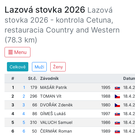
Lazová stovka 2026
Lazová
stovka 2026 - kontrola Cetuna,
restauracia Country and Western
(78.3 km)
Menu
Celkově
Muži
Ženy
#
St.č.
Závodník
Datum
1
1
179
MASÁR Patrik
1995
18.4.
2
2
296
TOMAN Vít
1988
18.4.
3
3
66
DVOŘÁK Zdeněk
1980
18.4.
4
4
86
GÍMEŠ Lukáš
1997
18.4.
5
5
310
VALUCH Samuel
1986
18.4.
6
6
50
ČERMÁK Roman
1989
18.4.