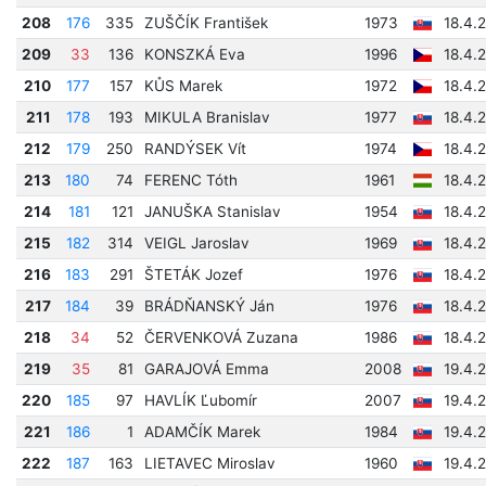
208
176
335
ZUŠČÍK František
1973
18.4.
209
33
136
KONSZKÁ Eva
1996
18.4.
210
177
157
KŮS Marek
1972
18.4.
211
178
193
MIKULA Branislav
1977
18.4.
212
179
250
RANDÝSEK Vít
1974
18.4.
213
180
74
FERENC Tóth
1961
18.4.
214
181
121
JANUŠKA Stanislav
1954
18.4.
215
182
314
VEIGL Jaroslav
1969
18.4.
216
183
291
ŠTETÁK Jozef
1976
18.4.
217
184
39
BRÁDŇANSKÝ Ján
1976
18.4.
218
34
52
ČERVENKOVÁ Zuzana
1986
18.4.
219
35
81
GARAJOVÁ Emma
2008
19.4.
220
185
97
HAVLÍK Ľubomír
2007
19.4.
221
186
1
ADAMČÍK Marek
1984
19.4.
222
187
163
LIETAVEC Miroslav
1960
19.4.