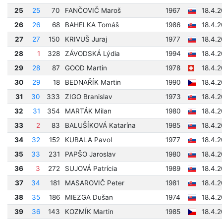
25
25
70
FANČOVIČ Maroš
1967
18.4.
26
26
68
BAHELKA Tomáš
1986
18.4.
27
27
150
KRIVUŠ Juraj
1977
18.4.2
28
1
328
ZÁVODSKÁ Lýdia
1994
18.4.
29
28
87
GOOD Martin
1978
18.4.2
30
29
18
BEDNAŘÍK Martin
1990
18.4.2
31
30
333
ZIGO Branislav
1973
18.4.2
32
31
354
MARTÁK Milan
1980
18.4.
33
2
83
BALUŠÍKOVÁ Katarína
1985
18.4.2
34
32
152
KUBALA Pavol
1977
18.4.2
35
33
231
PAPŠO Jaroslav
1980
18.4.2
36
3
272
SUJOVÁ Patrícia
1989
18.4.2
37
34
181
MASAROVIČ Peter
1981
18.4.2
38
35
186
MIEZGA Dušan
1974
18.4.2
39
36
143
KOZMÍK Martin
1985
18.4.2