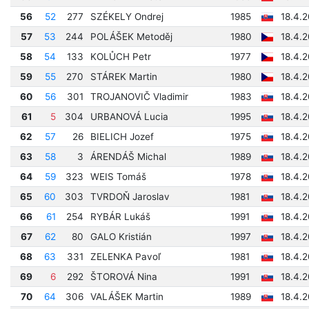
56
52
277
SZÉKELY Ondrej
1985
18.4.2
57
53
244
POLÁŠEK Metoděj
1980
18.4.2
58
54
133
KOLŮCH Petr
1977
18.4.
59
55
270
STÁREK Martin
1980
18.4.
60
56
301
TROJANOVIČ Vladimir
1983
18.4.
61
5
304
URBANOVÁ Lucia
1995
18.4.
62
57
26
BIELICH Jozef
1975
18.4.
63
58
3
ÁRENDÁŠ Michal
1989
18.4.2
64
59
323
WEIS Tomáš
1978
18.4.
65
60
303
TVRDOŇ Jaroslav
1981
18.4.
66
61
254
RYBÁR Lukáš
1991
18.4.
67
62
80
GALO Kristián
1997
18.4.
68
63
331
ZELENKA Pavoľ
1981
18.4.
69
6
292
ŠTOROVÁ Nina
1991
18.4.
70
64
306
VALÁŠEK Martin
1989
18.4.2