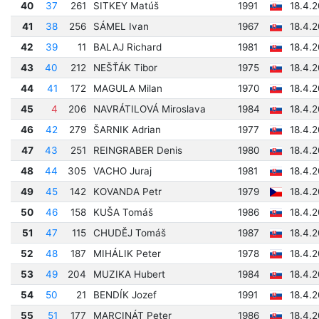
40
37
261
SITKEY Matúš
1991
18.4.2
41
38
256
SÁMEL Ivan
1967
18.4.2
42
39
11
BALAJ Richard
1981
18.4.2
43
40
212
NEŠŤÁK Tibor
1975
18.4.
44
41
172
MAGULA Milan
1970
18.4.
45
4
206
NAVRÁTILOVÁ Miroslava
1984
18.4.2
46
42
279
ŠARNIK Adrian
1977
18.4.
47
43
251
REINGRABER Denis
1980
18.4.
48
44
305
VACHO Juraj
1981
18.4.
49
45
142
KOVANDA Petr
1979
18.4.
50
46
158
KUŠA Tomáš
1986
18.4.
51
47
115
CHUDĚJ Tomáš
1987
18.4.
52
48
187
MIHÁLIK Peter
1978
18.4.2
53
49
204
MUZIKA Hubert
1984
18.4.
54
50
21
BENDÍK Jozef
1991
18.4.2
55
51
177
MARCINÁT Peter
1986
18.4.2