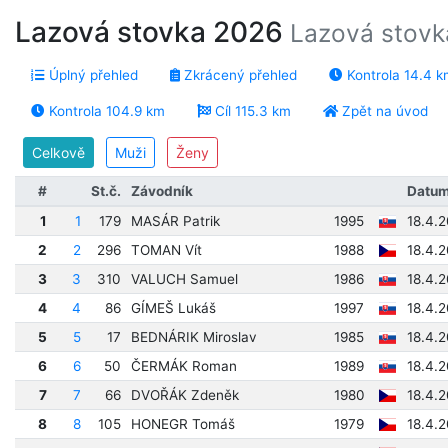
Lazová stovka 2026
Lazová stovk
Úplný přehled
Zkrácený přehled
Kontrola 14.4 k
Kontrola 104.9 km
Cíl 115.3 km
Zpět na úvod
Celkově
Muži
Ženy
#
St.č.
Závodník
Datum
1
1
179
MASÁR Patrik
1995
18.4.2
2
2
296
TOMAN Vít
1988
18.4.2
3
3
310
VALUCH Samuel
1986
18.4.2
4
4
86
GÍMEŠ Lukáš
1997
18.4.2
5
5
17
BEDNÁRIK Miroslav
1985
18.4.2
6
6
50
ČERMÁK Roman
1989
18.4.2
7
7
66
DVOŘÁK Zdeněk
1980
18.4.2
8
8
105
HONEGR Tomáš
1979
18.4.2