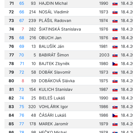
71
65
93
HAJDIN Michal
1990
18.4.
72
66
214
NOSÁL Vladimír
1973
18.4.
73
67
239
PLÁŠIL Radovan
1974
18.4.2
74
7
282
ŠIATINSKÁ Stanislava
1976
18.4.2
75
68
216
OBUCH Jan
1976
18.4.
76
69
13
BALUŠÍK Ján
1981
18.4.
77
70
5
BABIRÁT Šimon
2003
18.4.
78
71
10
BAJTEK Zbyněk
1980
18.4.
79
72
58
DOBÁK Slavomír
1973
18.4.
80
8
59
DOBÁKOVÁ Slávka
1975
18.4.
81
73
154
KULICH Stanislav
1987
18.4.
82
74
25
BIELEŠ Lukáš
1990
18.4.
83
75
320
VOHLÁRIK Igor
1986
18.4.
84
76
48
ČÁSÁRI Lukáš
1986
18.4.
85
77
178
MAREK Jaromír
1979
18.4.
86
78
98
HEČKO Michal
1978
18.4.