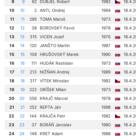
9
9
62
DUBJEL Robert
1982
18.4.2
10
10
2
ANTL Ondrej
1994
18.4.
11
11
295
TOMA Maroš
1973
18.4.
12
12
38
BOROVSKÝ Pavol
1978
18.4.2
13
13
315
VICEN Jozef
1976
18.4.
14
14
120
JANŠTO Martin
1987
18.4.2
15
15
108
HRUŠOVSKÝ Marek
1990
18.4.2
16
16
111
HUDÁK Rastislav
1973
18.4.2
17
17
213
NIŽŇAN Andrej
1989
18.4.2
18
18
317
VÍTEK Miroslav
1982
18.4.2
19
19
222
ORÍŠEK Milan
1973
18.4.
20
20
356
KRAJČ Marcel
1978
18.4.
21
21
252
REPTA Ján
1998
18.4.2
22
22
144
KRAJČA Petr
1982
18.4.
23
23
37
BORÁŇ Jaroslav
1980
18.4.2
24
24
148
KRET Adam
1988
18.4.2