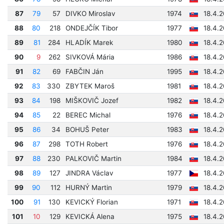
87
79
57
DIVKO Miroslav
1974
18.4.
88
80
218
ONDEJČÍK Tibor
1977
18.4.
89
81
284
HLADÍK Marek
1980
18.4.
90
9
262
SIVKOVÁ Mária
1986
18.4.2
91
82
69
FABČIN Ján
1995
18.4.2
92
83
330
ZBYTEK Maroš
1981
18.4.
93
84
198
MIŠKOVIČ Jozef
1982
18.4.2
94
85
22
BEREC Michal
1976
18.4.2
95
86
34
BOHUŠ Peter
1983
18.4.2
96
87
298
TOTH Robert
1976
18.4.2
97
88
230
PALKOVIČ Martin
1984
18.4.2
98
89
127
JINDRA Václav
1977
18.4.2
99
90
112
HURNÝ Martin
1979
18.4.2
100
91
130
KEVICKÝ Florian
1971
18.4.2
101
10
129
KEVICKÁ Alena
1975
18.4.2