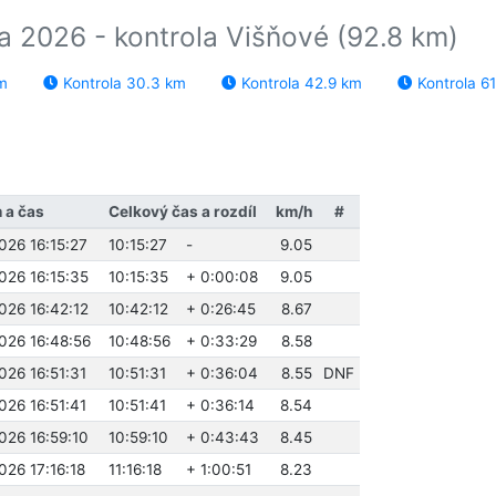
a 2026 - kontrola Višňové (92.8 km)
m
Kontrola 30.3 km
Kontrola 42.9 km
Kontrola 61
 a čas
Celkový čas a rozdíl
km/h
#
026 16:15:27
10:15:27
-
9.05
026 16:15:35
10:15:35
+ 0:00:08
9.05
026 16:42:12
10:42:12
+ 0:26:45
8.67
026 16:48:56
10:48:56
+ 0:33:29
8.58
026 16:51:31
10:51:31
+ 0:36:04
8.55
DNF
026 16:51:41
10:51:41
+ 0:36:14
8.54
026 16:59:10
10:59:10
+ 0:43:43
8.45
026 17:16:18
11:16:18
+ 1:00:51
8.23