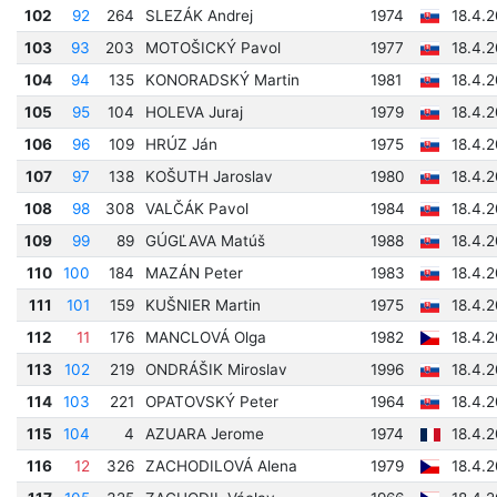
102
92
264
SLEZÁK Andrej
1974
18.4.2
103
93
203
MOTOŠICKÝ Pavol
1977
18.4.2
104
94
135
KONORADSKÝ Martin
1981
18.4.2
105
95
104
HOLEVA Juraj
1979
18.4.2
106
96
109
HRÚZ Ján
1975
18.4.2
107
97
138
KOŠUTH Jaroslav
1980
18.4.2
108
98
308
VALČÁK Pavol
1984
18.4.2
109
99
89
GÚGĽAVA Matúš
1988
18.4.
110
100
184
MAZÁN Peter
1983
18.4.2
111
101
159
KUŠNIER Martin
1975
18.4.
112
11
176
MANCLOVÁ Olga
1982
18.4.
113
102
219
ONDRÁŠIK Miroslav
1996
18.4.
114
103
221
OPATOVSKÝ Peter
1964
18.4.
115
104
4
AZUARA Jerome
1974
18.4.
116
12
326
ZACHODILOVÁ Alena
1979
18.4.