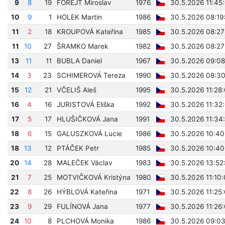
9
8
19
FOREJT Miroslav
1976
30.5.2026 11:45
10
9
1
HOLEK Martin
1986
30.5.2026 08:19
11
2
18
KROUPOVÁ Kateřina
1985
30.5.2026 08:27
11
10
27
ŠRAMKO Marek
1982
30.5.2026 08:27
13
11
11
BUBLA Daniel
1967
30.5.2026 09:08
14
3
23
SCHIMEROVÁ Tereza
1990
30.5.2026 08:3
15
12
21
VČELIŠ Aleš
1995
30.5.2026 11:28
16
4
16
JURISTOVÁ Eliška
1992
30.5.2026 11:32
17
5
17
HLUŠIČKOVÁ Jana
1991
30.5.2026 11:34
18
6
15
GALUSZKOVÁ Lucie
1986
30.5.2026 10:40
18
13
12
PTÁČEK Petr
1985
30.5.2026 10:40
20
14
28
MALEČEK Václav
1983
30.5.2026 13:52
21
7
25
MOTVIČKOVÁ Kristýna
1980
30.5.2026 11:10
22
8
26
HÝBLOVÁ Kateřina
1971
30.5.2026 11:25
23
9
29
FULÍNOVÁ Jana
1977
30.5.2026 11:26
24
10
8
PLCHOVÁ Monika
1986
30.5.2026 09:0