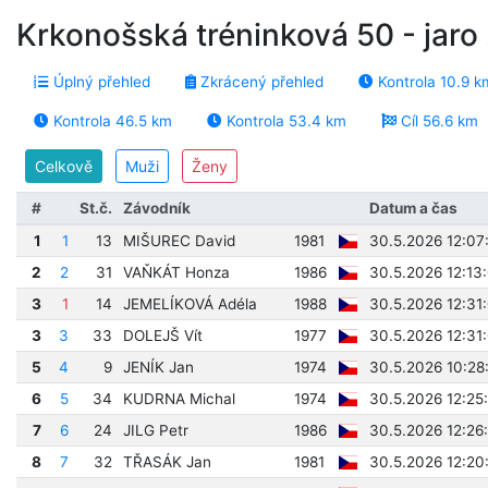
Krkonošská tréninková 50 - jar
Úplný přehled
Zkrácený přehled
Kontrola 10.9 k
Kontrola 46.5 km
Kontrola 53.4 km
Cíl 56.6 km
Celkově
Muži
Ženy
#
St.č.
Závodník
Datum a čas
1
1
13
MIŠUREC David
1981
30.5.2026 12:07
2
2
31
VAŇKÁT Honza
1986
30.5.2026 12:13
3
1
14
JEMELÍKOVÁ Adéla
1988
30.5.2026 12:31
3
3
33
DOLEJŠ Vít
1977
30.5.2026 12:31
5
4
9
JENÍK Jan
1974
30.5.2026 10:28
6
5
34
KUDRNA Michal
1974
30.5.2026 12:25
7
6
24
JILG Petr
1986
30.5.2026 12:26
8
7
32
TŘASÁK Jan
1981
30.5.2026 12:20