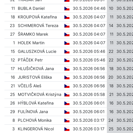
11
BUBLA Daniel
30.5.2026 04:46
10
30.5.20
18
KROUPOVÁ Kateřina
30.5.2026 04:07
11
30.5.20
23
SCHIMEROVÁ Tereza
30.5.2026 04:07
14
30.5.20
27
ŠRAMKO Marek
30.5.2026 04:07
11
30.5.20
1
HOLEK Martin
30.5.2026 04:07
11
30.5.20
15
GALUSZKOVÁ Lucie
30.5.2026 05:46
22
30.5.20
12
PTÁČEK Petr
30.5.2026 05:46
22
30.5.20
17
HLUŠIČKOVÁ Jana
30.5.2026 06:56
18
30.5.20
16
JURISTOVÁ Eliška
30.5.2026 06:56
20
30.5.20
21
VČELIŠ Aleš
30.5.2026 06:56
18
30.5.20
25
MOTVIČKOVÁ Kristýna
30.5.2026 05:58
21
30.5.20
26
HÝBLOVÁ Kateřina
30.5.2026 06:01
16
30.5.20
29
FULÍNOVÁ Jana
30.5.2026 06:01
16
30.5.20
8
PLCHOVÁ Monika
30.5.2026 03:17
24
30.5.20
3
KLINGEROVÁ Nicol
30.5.2026 03:17
25
30.5.20