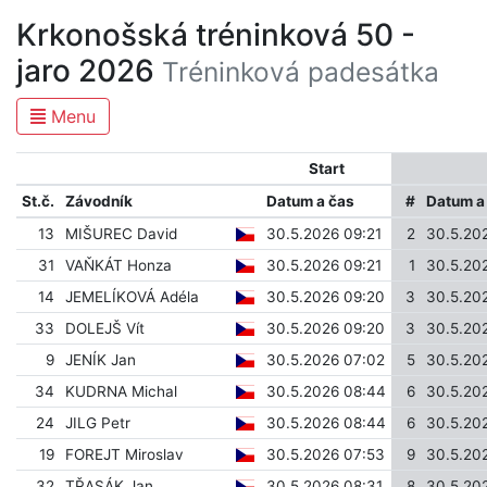
Krkonošská tréninková 50 -
jaro 2026
Tréninková padesátka
Menu
Start
St.č.
Závodník
Datum a čas
#
Datum a
13
MIŠUREC David
30.5.2026 09:21
2
30.5.20
31
VAŇKÁT Honza
30.5.2026 09:21
1
30.5.20
14
JEMELÍKOVÁ Adéla
30.5.2026 09:20
3
30.5.20
33
DOLEJŠ Vít
30.5.2026 09:20
3
30.5.20
9
JENÍK Jan
30.5.2026 07:02
5
30.5.20
34
KUDRNA Michal
30.5.2026 08:44
6
30.5.20
24
JILG Petr
30.5.2026 08:44
6
30.5.20
19
FOREJT Miroslav
30.5.2026 07:53
9
30.5.20
32
TŘASÁK Jan
30.5.2026 08:31
8
30.5.20