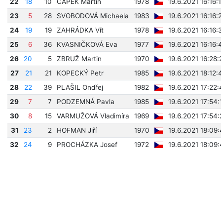
22
18
10
ČAPEK Martin
1978
19.6.2021 16:16:
23
5
28
SVOBODOVÁ Michaela
1983
19.6.2021 16:16:
24
19
19
ZAHRÁDKA Vít
1978
19.6.2021 16:16:
25
6
36
KVASNIČKOVÁ Eva
1977
19.6.2021 16:16:
26
20
5
ZBRUŽ Martin
1970
19.6.2021 16:28:
27
21
21
KOPECKÝ Petr
1985
19.6.2021 18:12:
28
22
39
PLAŠIL Ondřej
1982
19.6.2021 17:22:
29
7
7
PODZEMNÁ Pavla
1985
19.6.2021 17:54:
30
8
15
VARMUŽOVÁ Vladimíra
1969
19.6.2021 17:54:
31
23
2
HOFMAN Jiří
1970
19.6.2021 18:09
32
24
9
PROCHÁZKA Josef
1972
19.6.2021 18:09