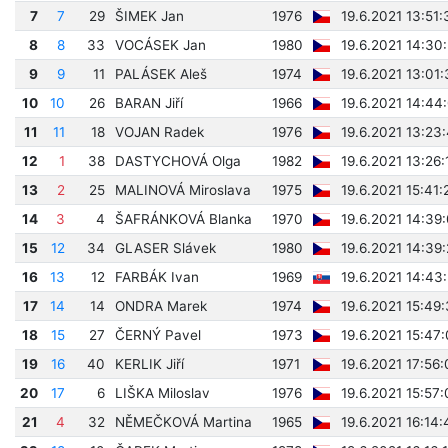
7
7
29
ŠIMEK Jan
1976
19.6.2021 13:51:
8
8
33
VOCÁSEK Jan
1980
19.6.2021 14:30
9
9
11
PALÁSEK Aleš
1974
19.6.2021 13:01
10
10
26
BARAN Jiří
1966
19.6.2021 14:44
11
11
18
VOJAN Radek
1976
19.6.2021 13:23
12
1
38
DASTYCHOVÁ Olga
1982
19.6.2021 13:26:
13
2
25
MALINOVÁ Miroslava
1975
19.6.2021 15:41:
14
3
4
ŠAFRÁNKOVÁ Blanka
1970
19.6.2021 14:39
15
12
34
GLASER Slávek
1980
19.6.2021 14:39
16
13
12
FARBÁK Ivan
1969
19.6.2021 14:43
17
14
14
ONDRA Marek
1974
19.6.2021 15:49
18
15
27
ČERNÝ Pavel
1973
19.6.2021 15:47
19
16
40
KERLIK Jiří
1971
19.6.2021 17:56:
20
17
6
LIŠKA Miloslav
1976
19.6.2021 15:57:
21
4
32
NĚMEČKOVÁ Martina
1965
19.6.2021 16:14: