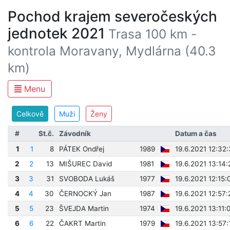
Pochod krajem severočeských
jednotek 2021
Trasa 100 km -
kontrola Moravany, Mydlárna (40.3
km)
Menu
Celkově
Muži
Ženy
#
St.č.
Závodník
Datum a čas
1
1
8
PÁTEK Ondřej
1989
19.6.2021 12:32
2
2
13
MIŠUREC David
1981
19.6.2021 13:14:
3
3
31
SVOBODA Lukáš
1977
19.6.2021 12:15:
4
4
30
ČERNOCKÝ Jan
1987
19.6.2021 12:57:
5
5
23
ŠVEJDA Martin
1974
19.6.2021 13:11:
6
6
22
ČAKRT Martin
1979
19.6.2021 13:57: