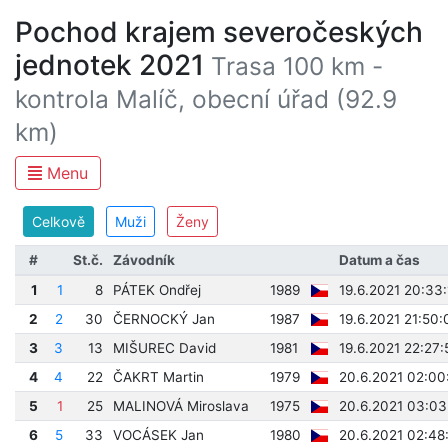
Pochod krajem severočeských
jednotek 2021
Trasa 100 km -
kontrola Malíč, obecní úřad (92.9
km)
Menu
Celkově
Muži
Ženy
#
St.č.
Závodník
Datum a čas
1
1
8
PÁTEK Ondřej
1989
19.6.2021 20:33:
2
2
30
ČERNOCKÝ Jan
1987
19.6.2021 21:50:
3
3
13
MIŠUREC David
1981
19.6.2021 22:27:
4
4
22
ČAKRT Martin
1979
20.6.2021 02:00
5
1
25
MALINOVÁ Miroslava
1975
20.6.2021 03:03
6
5
33
VOCÁSEK Jan
1980
20.6.2021 02:48