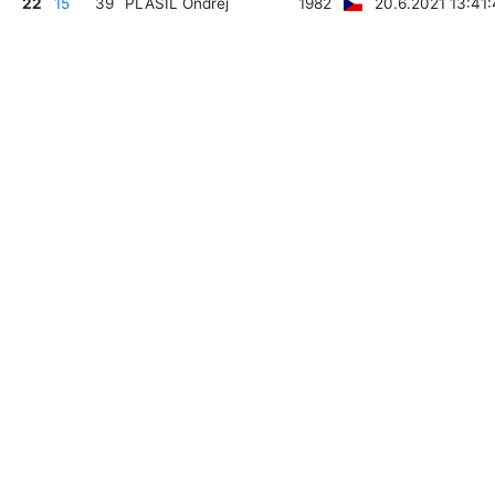
22
15
39
PLAŠIL Ondřej
1982
20.6.2021 13:41