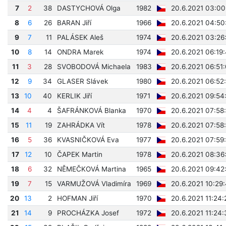
7
2
38
DASTYCHOVÁ Olga
1982
20.6.2021 03:00
8
6
26
BARAN Jiří
1966
20.6.2021 04:50
9
7
11
PALÁSEK Aleš
1974
20.6.2021 03:26
10
8
14
ONDRA Marek
1974
20.6.2021 06:19
11
3
28
SVOBODOVÁ Michaela
1983
20.6.2021 06:51
12
9
34
GLASER Slávek
1980
20.6.2021 06:52
13
10
40
KERLIK Jiří
1971
20.6.2021 09:54
14
4
4
ŠAFRÁNKOVÁ Blanka
1970
20.6.2021 07:58
15
11
19
ZAHRÁDKA Vít
1978
20.6.2021 07:58
16
5
36
KVASNIČKOVÁ Eva
1977
20.6.2021 07:59
17
12
10
ČAPEK Martin
1978
20.6.2021 08:36
18
6
32
NĚMEČKOVÁ Martina
1965
20.6.2021 09:42
19
7
15
VARMUŽOVÁ Vladimíra
1969
20.6.2021 10:29
20
13
2
HOFMAN Jiří
1970
20.6.2021 11:24:
21
14
9
PROCHÁZKA Josef
1972
20.6.2021 11:24: