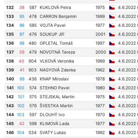
132
38
587
KUKLOVÁ Petra
1975
4.6.2022 
133
95
478
CARRON Benjamin
1999
4.6.2022 
134
96
585
VOJTA Pavel
1977
4.6.2022 
135
97
476
SOUKUP Jiří
2001
4.6.2022 
136
98
480
OPLETAL Tomáš
1997
4.6.2022 
137
39
479
NOVOTNÁ Tereza
2000
4.6.2022 
138
40
604
VLKOVÁ Veronika
1989
4.6.2022 
139
41
603
NAGYOVÁ Zdenka
1962
4.6.2022 
140
99
436
KNAP Miroslav
1978
4.6.2022 
141
100
574
STEHNO Pavel
1980
4.6.2022 
142
101
575
STEJSKAL Martin
1975
4.6.2022 
143
102
576
ŠVESTKA Martin
1977
4.6.2022 
144
103
597
DLOUHÝ Ivo
1970
4.6.2022 
145
42
598
KLIMOVÁ Lada
1977
4.6.2022 
146
104
534
SVATY Lukas
1992
4.6.2022 