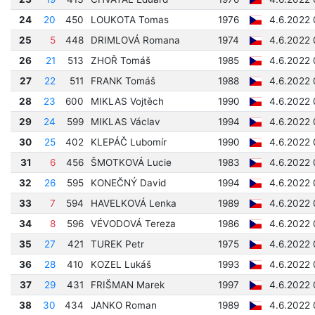
24
20
450
LOUKOTA Tomas
1976
4.6.2022 
25
5
448
DRIMLOVÁ Romana
1974
4.6.2022 
26
21
513
ZHOŘ Tomáš
1985
4.6.2022 
27
22
511
FRANK Tomáš
1988
4.6.2022 
28
23
600
MIKLAS Vojtěch
1990
4.6.2022 
29
24
599
MIKLAS Václav
1994
4.6.2022 
30
25
402
KLEPÁČ Lubomír
1990
4.6.2022 
31
6
456
ŠMOTKOVÁ Lucie
1983
4.6.2022 
32
26
595
KONEČNÝ David
1994
4.6.2022 
33
7
594
HAVELKOVÁ Lenka
1989
4.6.2022 
34
8
596
VÉVODOVÁ Tereza
1986
4.6.2022 
35
27
421
TUREK Petr
1975
4.6.2022 
36
28
410
KOZEL Lukáš
1993
4.6.2022 
37
29
431
FRIŠMAN Marek
1997
4.6.2022 
38
30
434
JANKO Roman
1989
4.6.2022 