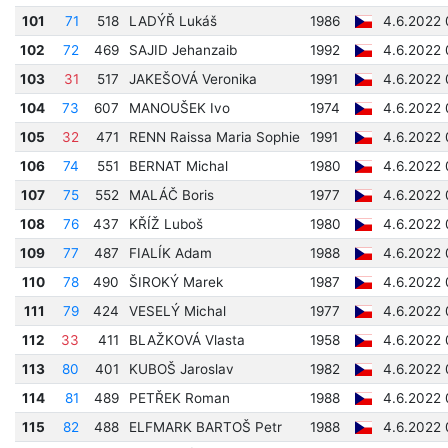
101
71
518
LADÝŘ Lukáš
1986
4.6.2022 
102
72
469
SAJID Jehanzaib
1992
4.6.2022 
103
31
517
JAKEŠOVÁ Veronika
1991
4.6.2022 
104
73
607
MANOUŠEK Ivo
1974
4.6.2022 
105
32
471
RENN Raissa Maria Sophie
1991
4.6.2022 
106
74
551
BERNAT Michal
1980
4.6.2022 
107
75
552
MALÁČ Boris
1977
4.6.2022 
108
76
437
KŘÍŽ Luboš
1980
4.6.2022 
109
77
487
FIALÍK Adam
1988
4.6.2022 
110
78
490
ŠIROKÝ Marek
1987
4.6.2022 
111
79
424
VESELÝ Michal
1977
4.6.2022 
112
33
411
BLAŽKOVÁ Vlasta
1958
4.6.2022 
113
80
401
KUBOŠ Jaroslav
1982
4.6.2022 
114
81
489
PETŘEK Roman
1988
4.6.2022 
115
82
488
ELFMARK BARTOŠ Petr
1988
4.6.2022 