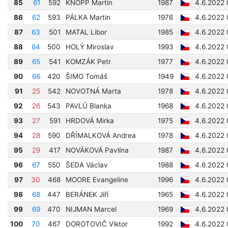
85
61
592
KNOPP Martin
1987
4.6.2022 
86
62
593
PÁLKA Martin
1976
4.6.2022 
87
63
501
MATAL Libor
1985
4.6.2022 
88
64
500
HOLÝ Miroslav
1993
4.6.2022 
89
65
541
KOMZÁK Petr
1977
4.6.2022 
90
66
420
ŠIMO Tomáš
1949
4.6.2022 
91
25
542
NOVOTNÁ Marta
1978
4.6.2022 
92
26
543
PAVLŮ Blanka
1968
4.6.2022 
93
27
591
HRDOVÁ Mirka
1975
4.6.2022 
94
28
590
DŘÍMALKOVÁ Andrea
1978
4.6.2022 
95
29
417
NOVÁKOVÁ Pavlína
1987
4.6.2022 
96
67
550
ŠEDA Václav
1988
4.6.2022 
97
30
468
MOORE Evangeline
1996
4.6.2022 
98
68
447
BERÁNEK Jiří
1965
4.6.2022 
99
69
470
NIJMAN Marcel
1969
4.6.2022 
100
70
467
DOROTOVIČ Viktor
1992
4.6.2022 