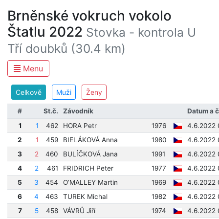
Brněnské vokruch vokolo
Štatlu 2022
Stovka - kontrola U
Tří doubků (30.4 km)
Menu
Celkově
Muži
Ženy
#
St.č.
Závodník
Datum a 
1
1
462
HORA Petr
1976
4.6.2022 
2
1
459
BIELÁKOVÁ Anna
1980
4.6.2022 
3
2
460
BULÍČKOVÁ Jana
1991
4.6.2022 
4
2
461
FRIDRICH Peter
1977
4.6.2022 
5
3
454
O’MALLEY Martin
1969
4.6.2022 
6
4
463
TUREK Michal
1982
4.6.2022 
7
5
458
VÁVRŮ Jiří
1974
4.6.2022 