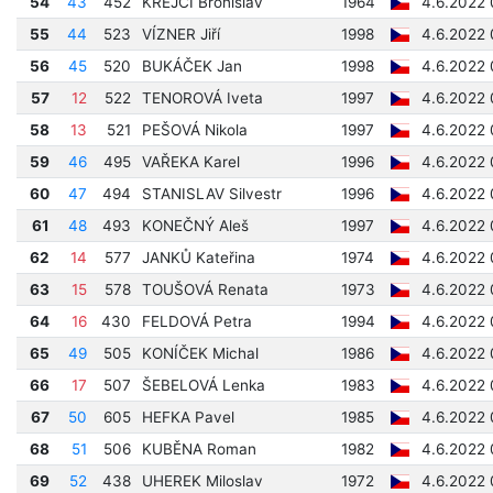
54
43
452
KREJČÍ Bronislav
1964
4.6.2022 
55
44
523
VÍZNER Jiří
1998
4.6.2022 
56
45
520
BUKÁČEK Jan
1998
4.6.2022 
57
12
522
TENOROVÁ Iveta
1997
4.6.2022 
58
13
521
PEŠOVÁ Nikola
1997
4.6.2022 
59
46
495
VAŘEKA Karel
1996
4.6.2022 
60
47
494
STANISLAV Silvestr
1996
4.6.2022 
61
48
493
KONEČNÝ Aleš
1997
4.6.2022 
62
14
577
JANKŮ Kateřina
1974
4.6.2022 
63
15
578
TOUŠOVÁ Renata
1973
4.6.2022 
64
16
430
FELDOVÁ Petra
1994
4.6.2022 
65
49
505
KONÍČEK Michal
1986
4.6.2022 
66
17
507
ŠEBELOVÁ Lenka
1983
4.6.2022 
67
50
605
HEFKA Pavel
1985
4.6.2022 
68
51
506
KUBĚNA Roman
1982
4.6.2022 
69
52
438
UHEREK Miloslav
1972
4.6.2022 