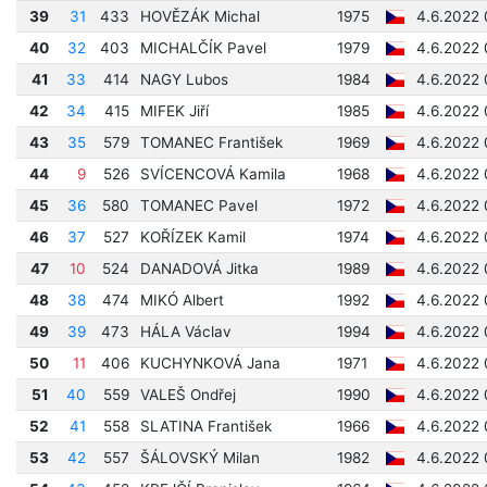
39
31
433
HOVĚZÁK Michal
1975
4.6.2022 
40
32
403
MICHALČÍK Pavel
1979
4.6.2022 
41
33
414
NAGY Lubos
1984
4.6.2022 
42
34
415
MIFEK Jiří
1985
4.6.2022 
43
35
579
TOMANEC František
1969
4.6.2022 
44
9
526
SVÍCENCOVÁ Kamila
1968
4.6.2022 
45
36
580
TOMANEC Pavel
1972
4.6.2022 
46
37
527
KOŘÍZEK Kamil
1974
4.6.2022 
47
10
524
DANADOVÁ Jitka
1989
4.6.2022 
48
38
474
MIKÓ Albert
1992
4.6.2022 
49
39
473
HÁLA Václav
1994
4.6.2022 
50
11
406
KUCHYNKOVÁ Jana
1971
4.6.2022 
51
40
559
VALEŠ Ondřej
1990
4.6.2022 
52
41
558
SLATINA František
1966
4.6.2022 
53
42
557
ŠÁLOVSKÝ Milan
1982
4.6.2022 