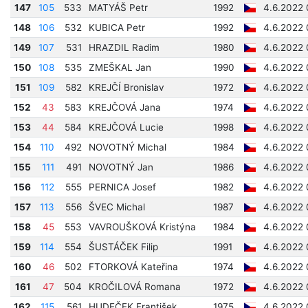
147
105
533
MATYÁŠ Petr
1992
4.6.2022 
148
106
532
KUBICA Petr
1992
4.6.2022 
149
107
531
HRAZDIL Radim
1980
4.6.2022 
150
108
535
ZMEŠKAL Jan
1990
4.6.2022 
151
109
582
KREJČÍ Bronislav
1972
4.6.2022 
152
43
583
KREJČOVÁ Jana
1974
4.6.2022 
153
44
584
KREJČOVÁ Lucie
1998
4.6.2022 
154
110
492
NOVOTNÝ Michal
1984
4.6.2022 
155
111
491
NOVOTNÝ Jan
1986
4.6.2022 
156
112
555
PERNICA Josef
1982
4.6.2022 
157
113
556
ŠVEC Michal
1987
4.6.2022 
158
45
553
VAVROUŠKOVÁ Kristýna
1984
4.6.2022 
159
114
554
ŠUSTÁČEK Filip
1991
4.6.2022 
160
46
502
FTORKOVÁ Kateřina
1974
4.6.2022 
161
47
504
KROČILOVÁ Romana
1972
4.6.2022 
162
115
561
HUDEČEK František
1975
4.6.2022 