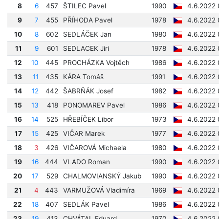
8
6
457
ŠTILEC Pavel
1990
4.6.2022 
9
7
455
PŘÍHODA Pavel
1978
4.6.2022 
10
8
602
SEDLÁČEK Jan
1980
4.6.2022 
11
9
601
SEDLACEK Jiri
1978
4.6.2022 
12
10
445
PROCHÁZKA Vojtěch
1986
4.6.2022 
13
11
435
KÁRA Tomáš
1991
4.6.2022 
14
12
442
ŠABRŇÁK Josef
1982
4.6.2022
15
13
418
PONOMAREV Pavel
1986
4.6.2022 
16
14
525
HŘEBÍČEK Libor
1973
4.6.2022 
17
15
425
VIČAR Marek
1977
4.6.2022 
18
3
426
VIČAROVÁ Michaela
1980
4.6.2022 
19
16
444
VLADO Roman
1990
4.6.2022 
20
17
529
CHALMOVIANSKÝ Jakub
1990
4.6.2022 
21
4
443
VARMUŽOVÁ Vladimíra
1969
4.6.2022 
22
18
407
SEDLÁK Pavel
1986
4.6.2022 
23
19
413
CHVÁTAL Eduard
1970
4.6.2022 