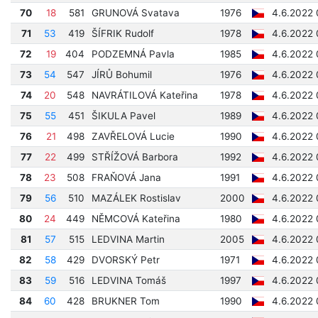
70
18
581
GRUNOVÁ Svatava
1976
4.6.2022 
71
53
419
ŠÍFRIK Rudolf
1978
4.6.2022 
72
19
404
PODZEMNÁ Pavla
1985
4.6.2022 
73
54
547
JÍRŮ Bohumil
1976
4.6.2022 
74
20
548
NAVRÁTILOVÁ Kateřina
1978
4.6.2022 
75
55
451
ŠIKULA Pavel
1989
4.6.2022 
76
21
498
ZAVŘELOVÁ Lucie
1990
4.6.2022 
77
22
499
STŘÍŽOVÁ Barbora
1992
4.6.2022 
78
23
508
FRAŇOVÁ Jana
1991
4.6.2022 
79
56
510
MAZÁLEK Rostislav
2000
4.6.2022 
80
24
449
NĚMCOVÁ Kateřina
1980
4.6.2022 
81
57
515
LEDVINA Martin
2005
4.6.2022 
82
58
429
DVORSKÝ Petr
1971
4.6.2022 
83
59
516
LEDVINA Tomáš
1997
4.6.2022 
84
60
428
BRUKNER Tom
1990
4.6.2022 