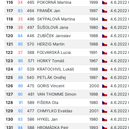
116
34
465
POKORNÁ Martina
1999
4.6.2022 
117
83
464
FRANĚK Jan
1997
4.6.2022 
118
35
496
SKÝPALOVÁ Martina
1984
4.6.2022 
119
36
497
ŠUŠOLOVÁ Jana
1980
4.6.2022 
120
84
446
ZUBÍČEK Jaroslav
1988
4.6.2022 
121
85
570
HERZIG Martin
1988
4.6.2022 
122
37
568
FOĽVARSKÁ Lucia
1991
4.6.2022 
123
86
571
HORKÝ Tomáš
1967
4.6.2022 
124
87
539
KRATOCHVIL Lukáš
1988
4.6.2022 
125
88
540
PETLÁK Ondřej
1987
4.6.2022 
126
89
475
GORIS Vincent
2000
4.6.2022 
127
90
481
VAN THOMME Simon
1998
4.6.2022 
128
91
589
FIŠERA Ota
1980
4.6.2022 
129
92
477
CHMYLKO Evaldas
2001
4.6.2022 
130
93
586
HYKEL Jan
1980
4.6.2022 
131
94
588
HROMÁDKA Petr
1993
4.6.2022 