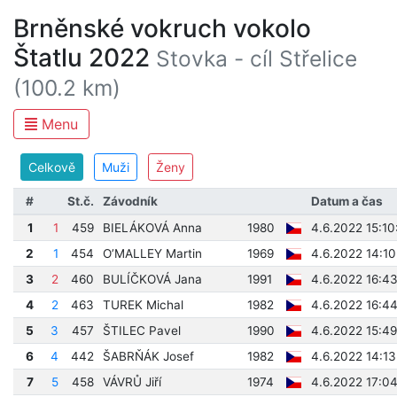
Brněnské vokruch vokolo
Štatlu 2022
Stovka - cíl Střelice
(100.2 km)
Menu
Celkově
Muži
Ženy
#
St.č.
Závodník
Datum a čas
1
1
459
BIELÁKOVÁ Anna
1980
4.6.2022 15:10
2
1
454
O’MALLEY Martin
1969
4.6.2022 14:10
3
2
460
BULÍČKOVÁ Jana
1991
4.6.2022 16:4
4
2
463
TUREK Michal
1982
4.6.2022 16:44
5
3
457
ŠTILEC Pavel
1990
4.6.2022 15:4
6
4
442
ŠABRŇÁK Josef
1982
4.6.2022 14:13
7
5
458
VÁVRŮ Jiří
1974
4.6.2022 17:0