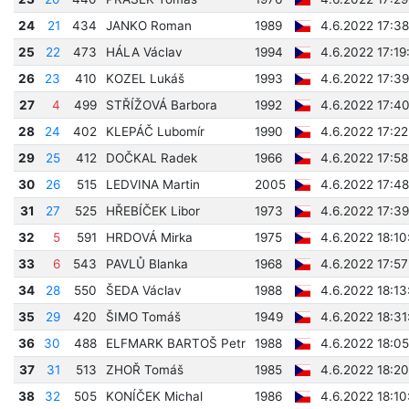
24
21
434
JANKO Roman
1989
4.6.2022 17:38
25
22
473
HÁLA Václav
1994
4.6.2022 17:19
26
23
410
KOZEL Lukáš
1993
4.6.2022 17:39
27
4
499
STŘÍŽOVÁ Barbora
1992
4.6.2022 17:4
28
24
402
KLEPÁČ Lubomír
1990
4.6.2022 17:22
29
25
412
DOČKAL Radek
1966
4.6.2022 17:58
30
26
515
LEDVINA Martin
2005
4.6.2022 17:48
31
27
525
HŘEBÍČEK Libor
1973
4.6.2022 17:39
32
5
591
HRDOVÁ Mirka
1975
4.6.2022 18:10
33
6
543
PAVLŮ Blanka
1968
4.6.2022 17:57
34
28
550
ŠEDA Václav
1988
4.6.2022 18:13
35
29
420
ŠIMO Tomáš
1949
4.6.2022 18:31
36
30
488
ELFMARK BARTOŠ Petr
1988
4.6.2022 18:05
37
31
513
ZHOŘ Tomáš
1985
4.6.2022 18:2
38
32
505
KONÍČEK Michal
1986
4.6.2022 18:10