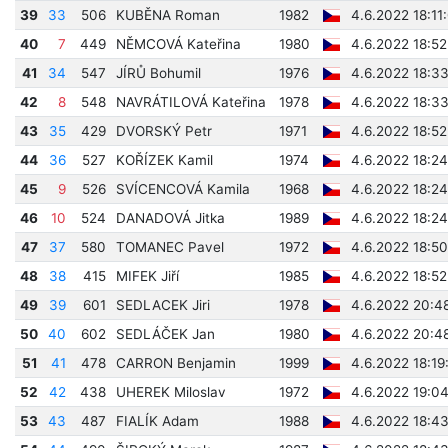
39
33
506
KUBĚNA Roman
1982
4.6.2022 18:11
40
7
449
NĚMCOVÁ Kateřina
1980
4.6.2022 18:52
41
34
547
JÍRŮ Bohumil
1976
4.6.2022 18:33
42
8
548
NAVRÁTILOVÁ Kateřina
1978
4.6.2022 18:33
43
35
429
DVORSKÝ Petr
1971
4.6.2022 18:52
44
36
527
KOŘÍZEK Kamil
1974
4.6.2022 18:24
45
9
526
SVÍCENCOVÁ Kamila
1968
4.6.2022 18:24
46
10
524
DANADOVÁ Jitka
1989
4.6.2022 18:24
47
37
580
TOMANEC Pavel
1972
4.6.2022 18:50
48
38
415
MIFEK Jiří
1985
4.6.2022 18:52
49
39
601
SEDLACEK Jiri
1978
4.6.2022 20:4
50
40
602
SEDLÁČEK Jan
1980
4.6.2022 20:4
51
41
478
CARRON Benjamin
1999
4.6.2022 18:19
52
42
438
UHEREK Miloslav
1972
4.6.2022 19:04
53
43
487
FIALÍK Adam
1988
4.6.2022 18:4