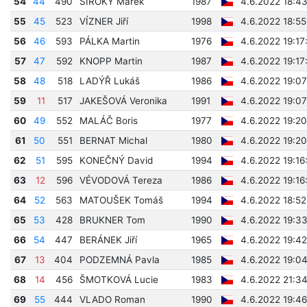
54
44
490
ŠIROKÝ Marek
1987
4.6.2022 18:43
55
45
523
VÍZNER Jiří
1998
4.6.2022 18:55
56
46
593
PÁLKA Martin
1976
4.6.2022 19:17
57
47
592
KNOPP Martin
1987
4.6.2022 19:17
58
48
518
LADÝŘ Lukáš
1986
4.6.2022 19:07
59
11
517
JAKEŠOVÁ Veronika
1991
4.6.2022 19:07
60
49
552
MALÁČ Boris
1977
4.6.2022 19:2
61
50
551
BERNAT Michal
1980
4.6.2022 19:20
62
51
595
KONEČNÝ David
1994
4.6.2022 19:16
63
12
596
VÉVODOVÁ Tereza
1986
4.6.2022 19:16
64
52
563
MATOUŠEK Tomáš
1994
4.6.2022 18:52
65
53
428
BRUKNER Tom
1990
4.6.2022 19:33
66
54
447
BERÁNEK Jiří
1965
4.6.2022 19:42
67
13
404
PODZEMNÁ Pavla
1985
4.6.2022 19:0
68
14
456
ŠMOTKOVÁ Lucie
1983
4.6.2022 21:3
69
55
444
VLADO Roman
1990
4.6.2022 19:46