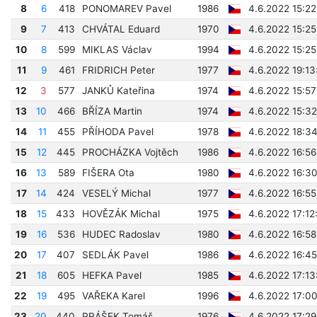
8
6
418
PONOMAREV Pavel
1986
4.6.2022 15:22
9
7
413
CHVÁTAL Eduard
1970
4.6.2022 15:25
10
8
599
MIKLAS Václav
1994
4.6.2022 15:25
11
9
461
FRIDRICH Peter
1977
4.6.2022 19:13
12
3
577
JANKŮ Kateřina
1974
4.6.2022 15:57
13
10
466
BŘÍZA Martin
1974
4.6.2022 15:32
14
11
455
PŘÍHODA Pavel
1978
4.6.2022 18:3
15
12
445
PROCHÁZKA Vojtěch
1986
4.6.2022 16:56
16
13
589
FIŠERA Ota
1980
4.6.2022 16:30
17
14
424
VESELÝ Michal
1977
4.6.2022 16:55
18
15
433
HOVĚZÁK Michal
1975
4.6.2022 17:12
19
16
536
HUDEC Radoslav
1980
4.6.2022 16:58
20
17
407
SEDLÁK Pavel
1986
4.6.2022 16:45
21
18
605
HEFKA Pavel
1985
4.6.2022 17:13
22
19
495
VAŘEKA Karel
1996
4.6.2022 17:00
23
20
440
PRÁŠEK Tomáš
1976
4.6.2022 17:29