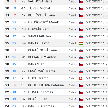
9
1
73
VÁCHOVÁ Hana
1980
5.11.2022 13:5
10
9
44
TUREK Michal
1982
5.11.2022 13:5
11
2
47
BULÍČKOVÁ Jana
1991
5.11.2022 13:5
12
10
8
HRUŠOVSKÝ Marek
1990
5.11.2022 13:5
13
11
16
HORSÁK Petr
1982
5.11.2022 14:
14
12
52
SAMELIAK Ján
1982
5.11.2022 14:
15
13
59
BARTA László
1971
5.11.2022 14:
16
3
50
PERAŠINOVÁ Jana
1981
5.11.2022 14:
17
14
41
BELIANSKÝ Anton
1962
5.11.2022 14:
18
15
53
BARAN Jiří
1966
5.11.2022 14:
19
16
22
FANČOVIČ Maroš
1967
5.11.2022 14:
20
17
20
GOOD Martin
1978
5.11.2022 14:
21
4
30
KOUDELKOVÁ Kateřina
1995
5.11.2022 14:4
22
18
1
HONEGR Tomáš
1979
5.11.2022 14:4
23
19
67
BLAŽEK Jan
1984
5.11.2022 14:4
24
20
68
KARELLA Tomáš
1995
5.11.2022 14:4