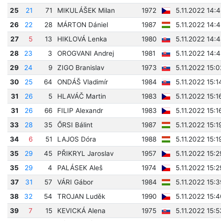
25
21
71
MIKULÁŠEK Milan
1972
5.11.2022 14:
26
22
28
MÁRTON Dániel
1987
5.11.2022 14:4
27
5
13
HIKLOVÁ Lenka
1980
5.11.2022 14:4
28
23
3
OROGVANI Andrej
1981
5.11.2022 14:4
29
24
9
ZIGO Branislav
1973
5.11.2022 15:
30
25
64
ONDÁŠ Vladimír
1984
5.11.2022 15:1
31
26
5
HLAVÁČ Martin
1983
5.11.2022 15:1
31
26
66
FILIP Alexandr
1983
5.11.2022 15:1
33
28
35
ŐRSI Bálint
1987
5.11.2022 15:1
34
6
51
LAJOS Dóra
1988
5.11.2022 15:1
35
29
45
PŘIKRYL Jaroslav
1957
5.11.2022 15:
35
29
4
PALÁSEK Aleš
1974
5.11.2022 15:
37
31
57
VÁRI Gábor
1984
5.11.2022 15:
38
32
54
TROJAN Luděk
1990
5.11.2022 15:
39
7
15
KEVICKÁ Alena
1975
5.11.2022 15:5