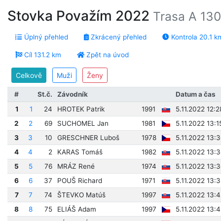
Stovka Považím 2022
Trasa A 130
Úplný přehled
Zkrácený přehled
Kontrola 20.1 k
Cíl 131.2 km
Zpět na úvod
Celkově
Muži
Ženy
#
St.č.
Závodník
Datum a čas
1
1
24
HROTEK Patrik
1991
5.11.2022 12:2
2
2
69
SUCHOMEL Jan
1981
5.11.2022 13:1
3
3
10
GRESCHNER Luboš
1978
5.11.2022 13:
4
4
2
KARAS Tomáš
1982
5.11.2022 13:
5
5
76
MRÁZ René
1974
5.11.2022 13:
6
6
37
POUŠ Richard
1971
5.11.2022 13:
7
7
74
ŠTEVKO Matúš
1997
5.11.2022 13:4
8
8
75
ELIÁŠ Adam
1997
5.11.2022 13: