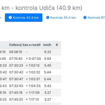
 km - kontrola Udiča (40.9 km)
m
Kontrola 40.9 km
Kontrola 55.4 km
Kontrola 67
Celkový čas a rozdíl
km/h
#
8:10
06:28:10
-
6.32
5:40
07:15:40
+ 0:47:30
5.63
30:23
07:30:23
+ 1:02:13
5.45
30:42
07:30:42
+ 1:02:32
5.44
30:47
07:30:47
+ 1:02:37
5.44
32:43
07:32:43
+ 1:04:33
5.42
5:19
07:45:19
+ 1:17:09
5.27
45:23
07:45:23
+ 1:17:13
5.27