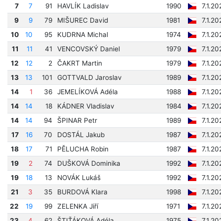
7
7
91
HAVLÍK Ladislav
1990
7.1.2
9
9
79
MIŠUREC David
1981
7.1.20
10
10
95
KUDRNA Michal
1974
7.1.2
11
11
41
VENCOVSKÝ Daniel
1979
7.1.20
12
12
2
ČAKRT Martin
1979
7.1.2
13
13
101
GOTTVALD Jaroslav
1989
7.1.20
14
1
36
JEMELÍKOVÁ Adéla
1988
7.1.20
14
14
18
KÁDNER Vladislav
1984
7.1.2
14
14
94
ŠPINAR Petr
1989
7.1.20
17
16
70
DOSTÁL Jakub
1987
7.1.20
18
17
71
PĚLUCHA Robin
1987
7.1.20
19
2
74
DUŠKOVÁ Dominika
1992
7.1.2
19
18
13
NOVÁK Lukáš
1992
7.1.2
21
3
35
BURDOVÁ Klara
1998
7.1.20
22
19
99
ZELENKA Jiří
1971
7.1.2
23
4
62
ŠTIŤÁKOVÁ Adéla
1975
7.1.2