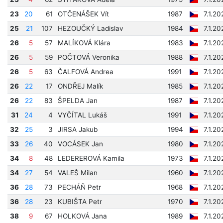
23
20
61
OTČENÁŠEK Vít
1987
7.1.2
25
21
107
HEZOUČKÝ Ladislav
1984
7.1.20
26
5
57
MALÍKOVÁ Klára
1983
7.1.20
26
5
59
POČTOVÁ Veronika
1988
7.1.20
26
5
63
ČALFOVÁ Andrea
1991
7.1.20
26
22
17
ONDŘEJ Malík
1985
7.1.20
26
22
83
ŠPELDA Jan
1987
7.1.20
31
24
4
VYČÍTAL Lukáš
1991
7.1.20
32
25
3
JIRSA Jakub
1994
7.1.20
33
26
40
VOCÁSEK Jan
1980
7.1.2
34
8
48
LEDEREROVÁ Kamila
1973
7.1.2
34
27
54
VALEŠ Milan
1960
7.1.2
36
28
73
PECHÁŇ Petr
1968
7.1.2
36
28
23
KUBIŠTA Petr
1970
7.1.2
38
9
67
HOLKOVÁ Jana
1989
7.1.2