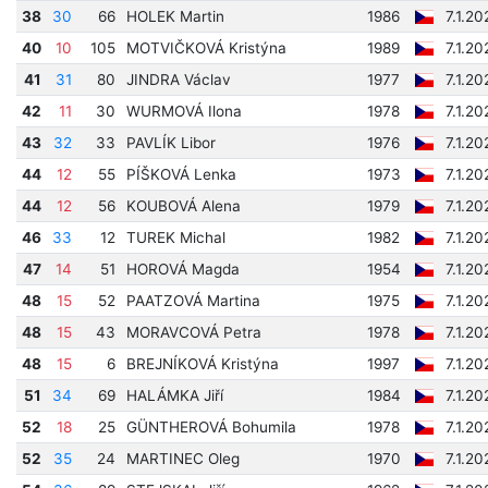
38
30
66
HOLEK Martin
1986
7.1.2
40
10
105
MOTVIČKOVÁ Kristýna
1989
7.1.20
41
31
80
JINDRA Václav
1977
7.1.2
42
11
30
WURMOVÁ Ilona
1978
7.1.2
43
32
33
PAVLÍK Libor
1976
7.1.2
44
12
55
PÍŠKOVÁ Lenka
1973
7.1.2
44
12
56
KOUBOVÁ Alena
1979
7.1.2
46
33
12
TUREK Michal
1982
7.1.2
47
14
51
HOROVÁ Magda
1954
7.1.2
48
15
52
PAATZOVÁ Martina
1975
7.1.2
48
15
43
MORAVCOVÁ Petra
1978
7.1.2
48
15
6
BREJNÍKOVÁ Kristýna
1997
7.1.2
51
34
69
HALÁMKA Jiří
1984
7.1.2
52
18
25
GÜNTHEROVÁ Bohumila
1978
7.1.2
52
35
24
MARTINEC Oleg
1970
7.1.2