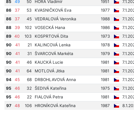
85
49
50
HORA Vladimír
1951
7.1.2
86
37
53
KVASNIČKOVÁ Eva
1977
7.1.20
86
37
45
VEDRALOVÁ Veronika
1988
7.1.20
88
39
102
VOSECKÁ Hana
1986
7.1.20
89
40
103
KOSPRTOVÁ Dita
1973
7.1.2
90
41
21
KALINCOVÁ Lenka
1978
7.1.2
90
41
31
ŠVARCOVÁ Markéta
1979
7.1.2
90
41
46
KAUCKÁ Lucie
1981
7.1.2
90
41
64
MOTLOVÁ Jitka
1981
7.1.2
94
45
68
DRBOHLAVOVÁ Anna
1981
7.1.20
95
46
32
ŠEDIVÁ Kateřina
1975
7.1.2
95
46
22
FIALOVÁ Petra
1981
7.1.2
97
48
106
HRONÍKOVÁ Kateřina
1987
8.1.2