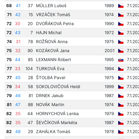
68
41
37
MÜLLER Luboš
1989
7.1.2
71
42
15
VRZÁČEK Tomáš
1974
7.1.2
72
30
20
DVOŘÁKOVÁ Petra
1990
7.1.2
72
43
7
HAJN Michal
1972
7.1.2
74
31
78
ROŽŇOVÁ Anna
1975
7.1.20
75
32
90
KOZÁKOVÁ Jana
2001
7.1.20
75
44
85
LEXMANN Róbert
1995
7.1.20
77
33
104
TURKOVÁ Eva
1994
7.1.20
77
45
28
ŠTOLBA Pavel
1975
7.1.2
79
34
58
SOKOLOVIČOVÁ Heidi
1999
7.1.2
79
46
81
DRNEK Jakub
1987
7.1.2
81
47
88
NOVÁK Martin
1974
7.1.2
82
35
44
HORNYCHOVÁ Lenka
1979
7.1.2
82
35
47
ŠEVČÍKOVÁ Markéta
1987
7.1.2
82
48
29
ZAHÁLKA Tomáš
1978
7.1.2