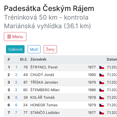
Padesátka Českým Rájem
Tréninková 50 km - kontrola
Mariánská vyhlídka (36.1 km)
Menu
Celkově
Muži
Ženy
#
St.č.
Závodník
Datum
1
1
76
ŠTRYNCL Pavel
1977
7.1.2
2
2
49
CHUDÝ Jonáš
1990
7.1.2
3
3
87
TŘÍSKA Jaroslav
1976
7.1.20
3
3
60
ŠTEMBERG Milan
1986
7.1.20
5
5
26
KOLÁŘ Tomáš
1978
7.1.2
6
6
34
HONEGR Tomas
1979
7.1.2
7
7
77
STANČO Ladislav
1977
7.1.2