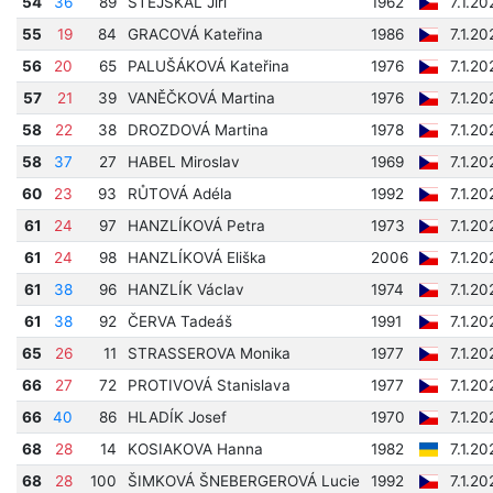
54
36
89
STEJSKAL Jiří
1962
7.1.20
55
19
84
GRACOVÁ Kateřina
1986
7.1.2
56
20
65
PALUŠÁKOVÁ Kateřina
1976
7.1.2
57
21
39
VANĚČKOVÁ Martina
1976
7.1.20
58
22
38
DROZDOVÁ Martina
1978
7.1.2
58
37
27
HABEL Miroslav
1969
7.1.2
60
23
93
RŮTOVÁ Adéla
1992
7.1.2
61
24
97
HANZLÍKOVÁ Petra
1973
7.1.2
61
24
98
HANZLÍKOVÁ Eliška
2006
7.1.2
61
38
96
HANZLÍK Václav
1974
7.1.2
61
38
92
ČERVA Tadeáš
1991
7.1.2
65
26
11
STRASSEROVA Monika
1977
7.1.20
66
27
72
PROTIVOVÁ Stanislava
1977
7.1.2
66
40
86
HLADÍK Josef
1970
7.1.2
68
28
14
KOSIAKOVA Hanna
1982
7.1.2
68
28
100
ŠIMKOVÁ ŠNEBERGEROVÁ Lucie
1992
7.1.2