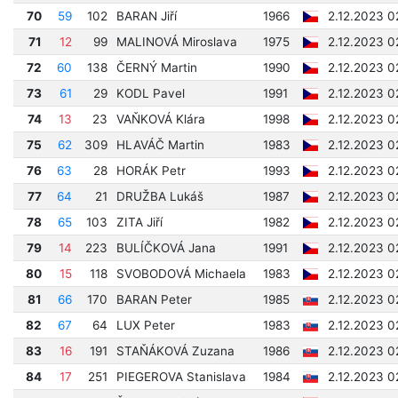
70
59
102
BARAN Jiří
1966
2.12.2023 0
71
12
99
MALINOVÁ Miroslava
1975
2.12.2023 0
72
60
138
ČERNÝ Martin
1990
2.12.2023 0
73
61
29
KODL Pavel
1991
2.12.2023 0
74
13
23
VAŇKOVÁ Klára
1998
2.12.2023 0
75
62
309
HLAVÁČ Martin
1983
2.12.2023 0
76
63
28
HORÁK Petr
1993
2.12.2023 0
77
64
21
DRUŽBA Lukáš
1987
2.12.2023 0
78
65
103
ZITA Jiří
1982
2.12.2023 0
79
14
223
BULÍČKOVÁ Jana
1991
2.12.2023 0
80
15
118
SVOBODOVÁ Michaela
1983
2.12.2023 0
81
66
170
BARAN Peter
1985
2.12.2023 0
82
67
64
LUX Peter
1983
2.12.2023 0
83
16
191
STAŇÁKOVÁ Zuzana
1986
2.12.2023 0
84
17
251
PIEGEROVA Stanislava
1984
2.12.2023 0