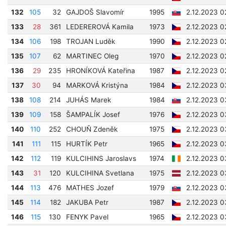
132
105
32
GAJDOŠ Slavomír
1995
2.12.2023 0
133
28
361
LEDEREROVÁ Kamila
1973
2.12.2023 0
134
106
198
TROJAN Luděk
1990
2.12.2023 0
135
107
62
MARTINEC Oleg
1970
2.12.2023 0
136
29
235
HRONÍKOVÁ Kateřina
1987
2.12.2023 0
137
30
94
MARKOVÁ Kristýna
1984
2.12.2023 0
138
108
214
JUHÁS Marek
1984
2.12.2023 0
139
109
158
ŠAMPALÍK Josef
1976
2.12.2023 0
140
110
252
CHOUŇ Zdeněk
1975
2.12.2023 0
141
111
115
HURTÍK Petr
1965
2.12.2023 0
142
112
119
KULCIHINS Jaroslavs
1974
2.12.2023 0
143
31
120
KULCIHINA Svetlana
1975
2.12.2023 0
144
113
476
MATHES Jozef
1979
2.12.2023 0
145
114
182
JAKUBA Petr
1987
2.12.2023 0
146
115
130
FENYK Pavel
1965
2.12.2023 0