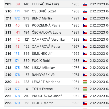
209
39
140
FLEKÁČOVÁ Erika
1965
2.12.2023 0
210
171
141
OSLOVIČ Jozef
1968
2.12.2023 0
211
172
373
BENC Martin
1991
2.12.2023 0
212
40
83
PODZEMNÁ Pavla
1985
2.12.2023 0
213
41
194
ČECHALOVÁ Lucie
1981
2.12.2023 0
214
42
121
CAMPROVÁ Veronika
1988
2.12.2023 0
215
43
122
CAMPROVÁ Petra
1967
2.12.2023 0
216
173
356
ŠIMŮNEK Jiří
1992
2.12.2023 0
217
174
359
FUČÍK Robin
1988
2.12.2023 0
218
175
250
LIŠKA Miloslav
1976
2.12.2023 0
219
176
57
RANDÝSEK Vít
1974
2.12.2023 0
220
44
123
LÉNÁRT Marianna
1961
2.12.2023 0
221
177
41
TÓTH Ferenc
1961
2.12.2023 0
222
178
210
PROCHÁZKA Josef
1972
2.12.2023 0
223
179
53
HEJDA Martin
1993
2.12.2023 0