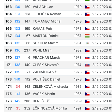
163
130
159
VALACH Jan
1979
2.12.2023 0
164
131
161
JEDLIČKA Roman
1978
2.12.2023 0
165
132
147
TOMANEC Michal
1973
2.12.2023 0
166
133
160
KAMAS Petr
1971
2.12.2023 0
167
134
67
MÁRTON Dániel
1987
2.12.2023 0
168
135
66
SUKHOV Maxim
1981
2.12.2023 0
169
136
237
POHL Milan
1982
2.12.2023 0
170
137
6
PRACHÁR Marek
1978
2.12.2023 0
171
138
149
GLESK Slavomír
1974
2.12.2023 0
172
139
71
ZAHRÁDKA Vít
1978
2.12.2023 0
173
140
112
VOJTÍŠEK Daniel
1973
2.12.2023 0
174
34
142
ZELENKOVÁ Michaela
1985
2.12.2023 0
175
141
136
VACEK Martin
1985
2.12.2023 0
176
142
206
BENEŠ Jiří
1989
2.12.2023 0
177
35
352
LÖRINCZOVÁ Monika
1991
2.12.2023 0