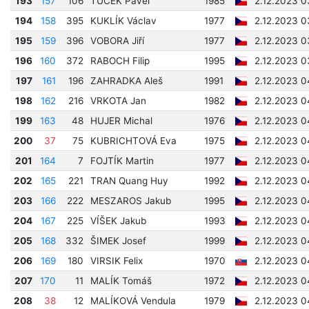
193
157
106
TUČEK Pavel
1985
2.12.2023 0
194
158
395
KUKLÍK Václav
1977
2.12.2023 0
195
159
396
VOBORA Jiří
1977
2.12.2023 0
196
160
372
RABOCH Filip
1995
2.12.2023 0
197
161
196
ZAHRADKA Aleš
1991
2.12.2023 0
198
162
216
VRKOTA Jan
1982
2.12.2023 0
199
163
48
HUJER Michal
1976
2.12.2023 0
200
37
75
KUBRICHTOVÁ Eva
1975
2.12.2023 0
201
164
7
FOJTÍK Martin
1977
2.12.2023 0
202
165
221
TRAN Quang Huy
1992
2.12.2023 0
203
166
222
MESZAROS Jakub
1995
2.12.2023 0
204
167
225
VÍŠEK Jakub
1993
2.12.2023 0
205
168
332
ŠIMEK Josef
1999
2.12.2023 0
206
169
180
VIRSIK Felix
1970
2.12.2023 0
207
170
11
MALÍK Tomáš
1972
2.12.2023 0
208
38
12
MALÍKOVÁ Vendula
1979
2.12.2023 0