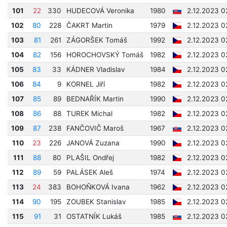
101
22
330
HUDECOVÁ Veronika
1980
2.12.2023 0
102
80
228
ČAKRT Martin
1979
2.12.2023 0
103
81
261
ZÁGORŠEK Tomáš
1992
2.12.2023 0
104
82
156
HOROCHOVSKÝ Tomáš
1982
2.12.2023 0
105
83
33
KÁDNER Vladislav
1984
2.12.2023 0
106
84
9
KORNEL Jiří
1982
2.12.2023 0
107
85
89
BEDNAŘÍK Martin
1990
2.12.2023 0
108
86
88
TUREK Michal
1982
2.12.2023 0
109
87
238
FANČOVIČ Maroš
1967
2.12.2023 0
110
23
226
JANOVÁ Zuzana
1990
2.12.2023 0
111
88
80
PLAŠIL Ondřej
1982
2.12.2023 0
112
89
59
PALÁSEK Aleš
1974
2.12.2023 0
113
24
383
BOHOŇKOVÁ Ivana
1962
2.12.2023 0
114
90
195
ZOUBEK Stanislav
1985
2.12.2023 0
115
91
31
OSTATNÍK Lukáš
1985
2.12.2023 0