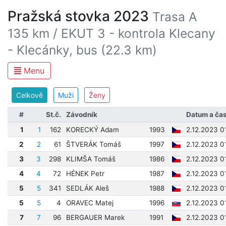
Pražská stovka 2023
Trasa A
135 km / EKUT 3 - kontrola Klecany
- Klecánky, bus (22.3 km)
Menu
Celkově
Muži
Ženy
#
St.č.
Závodník
Datum a ča
1
1
162
KORECKÝ Adam
1993
2.12.2023 0
2
2
61
ŠTVERÁK Tomáš
1997
2.12.2023 0
3
3
298
KLIMŠA Tomáš
1986
2.12.2023 0
4
4
72
HÉNEK Petr
1987
2.12.2023 0
5
5
341
SEDLÁK Aleš
1988
2.12.2023 0
5
5
4
ORAVEC Matej
1996
2.12.2023 0
7
7
96
BERGAUER Marek
1991
2.12.2023 0