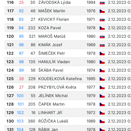
116
25
30
ZÁVODSKÁ Lýdia
1994
2.12.2023 0
117
92
46
MAŠEK Martin
1976
2.12.2023 0
118
93
27
KEVICKÝ Florian
1971
2.12.2023 0
119
94
232
KOZA Pavel
1978
2.12.2023 0
120
95
321
MAROŠ Matúš
1980
2.12.2023 0
121
96
86
KIMÁK Jozef
1969
2.12.2023 0
122
97
47
ŠIMEČEK Petr
1979
2.12.2023 0
123
98
135
HANULÍK Vladan
1980
2.12.2023 0
124
99
56
ŠKÁBA Pavel
1974
2.12.2023 0
125
26
229
KOUDELKOVÁ Kateřina
1995
2.12.2023 0
126
27
208
PRZYBYLOVÁ Květa
1977
2.12.2023 0
127
100
55
JELÍNEK Michal
1979
2.12.2023 0
128
101
205
ČAPEK Martin
1978
2.12.2023 0
129
102
16
LINHART Jiří
1972
2.12.2023 0
130
103
360
RŮŽIČKA Lukáš
1989
2.12.2023 0
131
104
128
RÁBIK Jan
1978
2.12.2023 0