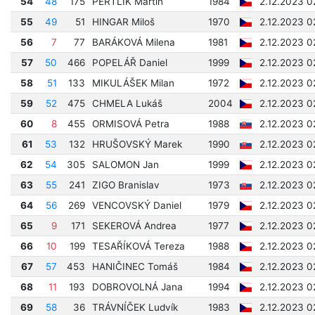
54
48
175
PERTLÍK Martin
1984
2.12.2023 0
55
49
51
HINGAR Miloš
1970
2.12.2023 0
56
7
77
BARÁKOVÁ Milena
1981
2.12.2023 0
57
50
466
POPELÁŘ Daniel
1999
2.12.2023 0
58
51
133
MIKULÁŠEK Milan
1972
2.12.2023 0
59
52
475
CHMELA Lukáš
2004
2.12.2023 0
60
8
455
ORMISOVÁ Petra
1988
2.12.2023 0
61
53
132
HRUŠOVSKÝ Marek
1990
2.12.2023 0
62
54
305
SALOMON Jan
1999
2.12.2023 0
63
55
241
ZIGO Branislav
1973
2.12.2023 0
64
56
269
VENCOVSKÝ Daniel
1979
2.12.2023 0
65
9
171
SEKEROVÁ Andrea
1977
2.12.2023 0
66
10
199
TESAŘÍKOVÁ Tereza
1988
2.12.2023 0
67
57
453
HANIČINEC Tomáš
1984
2.12.2023 0
68
11
193
DOBROVOLNÁ Jana
1994
2.12.2023 0
69
58
36
TRÁVNÍČEK Ludvík
1983
2.12.2023 0