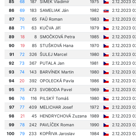
85
68
187
ŠIMEK Vladimír
1975
2.12.2023 0
86
69
183
SAMELIAK Ján
1982
2.12.2023 0
87
70
65
FAŮ Roman
1983
2.12.2023 0
88
71
63
KUČVA Jiří
1979
2.12.2023 0
89
18
8
SMOČKOVÁ Petra
1985
2.12.2023 0
90
19
85
STUŠKOVÁ Hana
1970
2.12.2023 0
91
72
326
ŠULEJ Marcel
1980
2.12.2023 0
92
73
367
PUTALA Jan
1981
2.12.2023 0
93
74
143
BARVÍNEK Martin
1980
2.12.2023 0
94
20
392
OPOLECKÁ Pavla
1986
2.12.2023 0
95
75
473
SVOBODA Pavel
1969
2.12.2023 0
96
76
116
PILSKÝ Tomáš
1980
2.12.2023 0
97
77
409
MELICHAR Josef
1972
2.12.2023 0
98
21
45
HENDRYCHOVÁ Zuzana
1989
2.12.2023 0
99
78
242
PAVLÍČEK Roman
1990
2.12.2023 0
100
79
233
KOPŘIVA Jaroslav
1984
2.12.2023 0