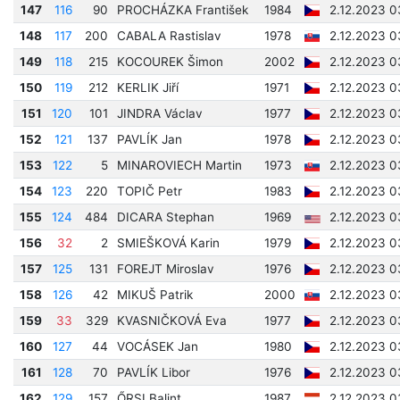
147
116
90
PROCHÁZKA František
1984
2.12.2023 0
148
117
200
CABALA Rastislav
1978
2.12.2023 0
149
118
215
KOCOUREK Šimon
2002
2.12.2023 0
150
119
212
KERLIK Jiří
1971
2.12.2023 0
151
120
101
JINDRA Václav
1977
2.12.2023 0
152
121
137
PAVLÍK Jan
1978
2.12.2023 0
153
122
5
MINAROVIECH Martin
1973
2.12.2023 0
154
123
220
TOPIČ Petr
1983
2.12.2023 0
155
124
484
DICARA Stephan
1969
2.12.2023 0
156
32
2
SMIEŠKOVÁ Karin
1979
2.12.2023 0
157
125
131
FOREJT Miroslav
1976
2.12.2023 0
158
126
42
MIKUŠ Patrik
2000
2.12.2023 0
159
33
329
KVASNIČKOVÁ Eva
1977
2.12.2023 0
160
127
44
VOCÁSEK Jan
1980
2.12.2023 0
161
128
70
PAVLÍK Libor
1976
2.12.2023 0
162
129
157
ŐRSI Balint
1987
2.12.2023 0