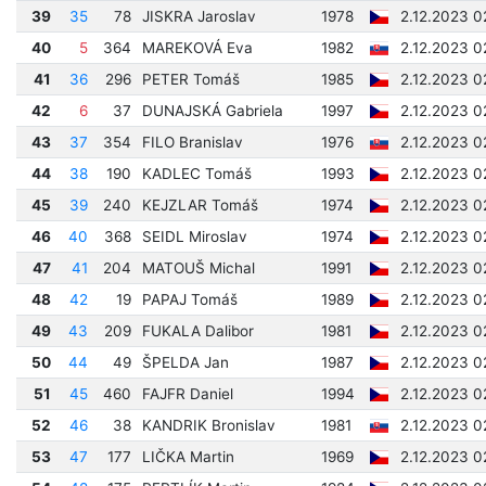
39
35
78
JISKRA Jaroslav
1978
2.12.2023 0
40
5
364
MAREKOVÁ Eva
1982
2.12.2023 0
41
36
296
PETER Tomáš
1985
2.12.2023 0
42
6
37
DUNAJSKÁ Gabriela
1997
2.12.2023 0
43
37
354
FILO Branislav
1976
2.12.2023 0
44
38
190
KADLEC Tomáš
1993
2.12.2023 0
45
39
240
KEJZLAR Tomáš
1974
2.12.2023 0
46
40
368
SEIDL Miroslav
1974
2.12.2023 0
47
41
204
MATOUŠ Michal
1991
2.12.2023 0
48
42
19
PAPAJ Tomáš
1989
2.12.2023 0
49
43
209
FUKALA Dalibor
1981
2.12.2023 0
50
44
49
ŠPELDA Jan
1987
2.12.2023 0
51
45
460
FAJFR Daniel
1994
2.12.2023 0
52
46
38
KANDRIK Bronislav
1981
2.12.2023 0
53
47
177
LIČKA Martin
1969
2.12.2023 0