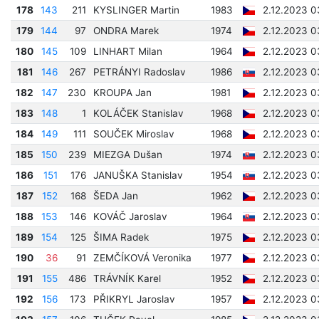
178
143
211
KYSLINGER Martin
1983
2.12.2023 0
179
144
97
ONDRA Marek
1974
2.12.2023 0
180
145
109
LINHART Milan
1964
2.12.2023 0
181
146
267
PETRÁNYI Radoslav
1986
2.12.2023 0
182
147
230
KROUPA Jan
1981
2.12.2023 0
183
148
1
KOLÁČEK Stanislav
1968
2.12.2023 0
184
149
111
SOUČEK Miroslav
1968
2.12.2023 0
185
150
239
MIEZGA Dušan
1974
2.12.2023 0
186
151
176
JANUŠKA Stanislav
1954
2.12.2023 0
187
152
168
ŠEDA Jan
1962
2.12.2023 0
188
153
146
KOVÁČ Jaroslav
1964
2.12.2023 0
189
154
125
ŠIMA Radek
1975
2.12.2023 0
190
36
91
ZEMČÍKOVÁ Veronika
1977
2.12.2023 0
191
155
486
TRÁVNÍK Karel
1952
2.12.2023 0
192
156
173
PŘIKRYL Jaroslav
1957
2.12.2023 0