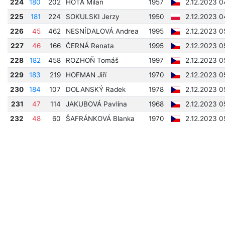
224
180
202
HOTA Milan
1957
2.12.2023 0
225
181
224
SOKULSKI Jerzy
1950
2.12.2023 0
226
45
462
NESNÍDALOVÁ Andrea
1995
2.12.2023 0
227
46
166
ČERNÁ Renata
1995
2.12.2023 0
228
182
458
ROZHOŇ Tomáš
1997
2.12.2023 0
229
183
219
HOFMAN Jiří
1970
2.12.2023 0
230
184
107
DOLANSKÝ Radek
1978
2.12.2023 0
231
47
114
JAKUBOVÁ Pavlína
1968
2.12.2023 0
232
48
60
ŠAFRÁNKOVÁ Blanka
1970
2.12.2023 0