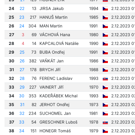
24
22
13
JIRSA Jakub
1994
2.12.2023 0
25
23
217
HANUŠ Martin
1985
2.12.2023 0
26
24
304
MAN Martin
1991
2.12.2023 0
27
3
69
VÁCHOVÁ Hana
1980
2.12.2023 0
28
4
14
KAPCALOVÁ Natálie
1990
2.12.2023 0
29
25
73
BUBA Ondřej
1991
2.12.2023 0
30
26
382
VAŇKÁT Jan
1986
2.12.2023 0
31
27
178
BRYCH Jiří
1988
2.12.2023 0
32
28
76
FERENC Ladislav
1993
2.12.2023 0
33
29
227
VAINERT Jiří
1970
2.12.2023 0
34
30
353
KADEŘÁBEK Michal
1993
2.12.2023 0
35
31
82
JERHOT Ondřej
1973
2.12.2023 0
36
32
234
SUCHOMEL Jan
1981
2.12.2023 0
37
33
54
GRESCHNER Luboš
1978
2.12.2023 0
38
34
151
HONEGR Tomáš
1979
2.12.2023 0