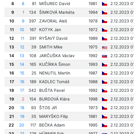
8
8
81
MIŠUREC David
1981
2.12.2023 0
9
1
134
ŠIMKOVÁ Markéta
1994
2.12.2023 0
10
9
397
ZAVORAL Aleš
1978
2.12.2023 0
11
10
167
KOTYK Jan
1972
2.12.2023 0
12
11
391
RYŠAVÝ David
1989
2.12.2023 0
13
12
39
SMITH Mike
1975
2.12.2023 0
14
13
108
JARČUŠKA Václav
1992
2.12.2023 0
15
14
165
KUČÍRKA Šimon
1993
2.12.2023 0
16
15
25
NENUTIL Martin
1987
2.12.2023 0
17
16
189
KADLEC Tomáš
1988
2.12.2023 0
18
17
342
BUŠTA Pavel
1992
2.12.2023 0
19
2
154
BURDOVÁ Klára
1998
2.12.2023 0
20
18
93
ŠTOS Jiří
1973
2.12.2023 0
21
19
35
MARYŠKO Filip
1981
2.12.2023 0
22
20
117
BEČKA Adam
1995
2.12.2023 0
23
21
129
HÜBNER Erik
1977
2.12.2023 0