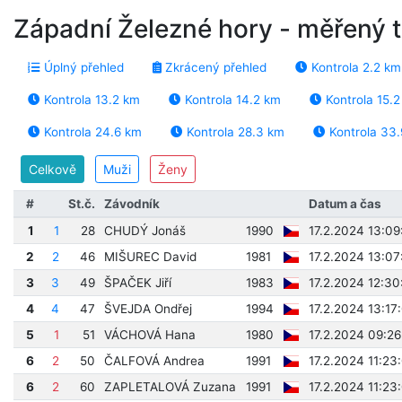
Západní Železné hory - měřený 
Úplný přehled
Zkrácený přehled
Kontrola 2.2 km
Kontrola 13.2 km
Kontrola 14.2 km
Kontrola 15.
Kontrola 24.6 km
Kontrola 28.3 km
Kontrola 33
Celkově
Muži
Ženy
#
St.č.
Závodník
Datum a čas
1
1
28
CHUDÝ Jonáš
1990
17.2.2024 13:09
2
2
46
MIŠUREC David
1981
17.2.2024 13:07
3
3
49
ŠPAČEK Jiří
1983
17.2.2024 12:30
4
4
47
ŠVEJDA Ondřej
1994
17.2.2024 13:17
5
1
51
VÁCHOVÁ Hana
1980
17.2.2024 09:26
6
2
50
ČALFOVÁ Andrea
1991
17.2.2024 11:23
6
2
60
ZAPLETALOVÁ Zuzana
1991
17.2.2024 11:23