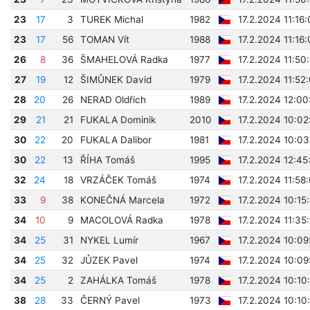
23
17
3
TUREK Michal
1982
17.2.2024 11:16
23
17
56
TOMAN Vít
1988
17.2.2024 11:16
26
8
36
ŠMAHELOVÁ Radka
1977
17.2.2024 11:50
27
19
12
ŠIMŮNEK David
1979
17.2.2024 11:52
28
20
26
NERAD Oldřich
1989
17.2.2024 12:00
29
21
21
FUKALA Dominik
2010
17.2.2024 10:02
30
22
20
FUKALA Dalibor
1981
17.2.2024 10:03
30
22
13
ŘÍHA Tomáš
1995
17.2.2024 12:45
32
24
18
VRZÁČEK Tomáš
1974
17.2.2024 11:58
33
9
38
KONEČNÁ Marcela
1972
17.2.2024 10:15
34
10
9
MACOLOVÁ Radka
1978
17.2.2024 11:35
34
25
31
NYKEL Lumír
1967
17.2.2024 10:09
34
25
32
JŮZEK Pavel
1974
17.2.2024 10:09
34
25
2
ZAHÁLKA Tomáš
1978
17.2.2024 10:10
38
28
33
ČERNÝ Pavel
1973
17.2.2024 10:10