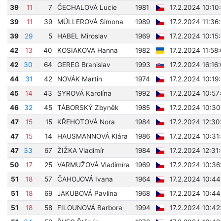
39
11
7
ČECHALOVÁ Lucie
1981
17.2.2024 10:10
39
11
39
MÜLLEROVÁ Simona
1989
17.2.2024 11:36
39
29
5
HABEL Miroslav
1969
17.2.2024 10:15
42
13
40
KOSIAKOVA Hanna
1982
17.2.2024 11:58
42
30
64
GEREG Branislav
1993
17.2.2024 16:16
44
31
42
NOVÁK Martin
1974
17.2.2024 10:19
45
14
43
SYROVÁ Karolína
1992
17.2.2024 10:57
46
32
45
TÁBORSKÝ Zbyněk
1985
17.2.2024 10:30
47
15
15
KŘEHOTOVÁ Nora
1984
17.2.2024 12:30
47
15
14
HAUSMANNOVÁ Klára
1986
17.2.2024 10:31
47
33
67
ŽIŽKA Vladimír
1984
17.2.2024 12:31
50
17
25
VARMUŽOVÁ Vladimíra
1969
17.2.2024 10:36
51
18
57
ČAHOJOVÁ Ivana
1964
17.2.2024 10:44
51
18
69
JAKUBOVÁ Pavlina
1968
17.2.2024 10:44
51
18
58
FILOUNOVÁ Barbora
1994
17.2.2024 10:42