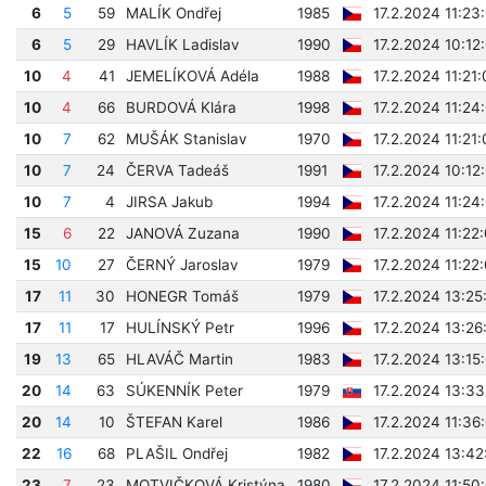
6
5
59
MALÍK Ondřej
1985
17.2.2024 11:23
6
5
29
HAVLÍK Ladislav
1990
17.2.2024 10:12
10
4
41
JEMELÍKOVÁ Adéla
1988
17.2.2024 11:21
10
4
66
BURDOVÁ Klára
1998
17.2.2024 11:24
10
7
62
MUŠÁK Stanislav
1970
17.2.2024 11:21
10
7
24
ČERVA Tadeáš
1991
17.2.2024 10:12
10
7
4
JIRSA Jakub
1994
17.2.2024 11:24
15
6
22
JANOVÁ Zuzana
1990
17.2.2024 11:22
15
10
27
ČERNÝ Jaroslav
1979
17.2.2024 11:22
17
11
30
HONEGR Tomáš
1979
17.2.2024 13:25
17
11
17
HULÍNSKÝ Petr
1996
17.2.2024 13:26
19
13
65
HLAVÁČ Martin
1983
17.2.2024 13:15
20
14
63
SÚKENNÍK Peter
1979
17.2.2024 13:33
20
14
10
ŠTEFAN Karel
1986
17.2.2024 11:36
22
16
68
PLAŠIL Ondřej
1982
17.2.2024 13:42
23
7
23
MOTVIČKOVÁ Kristýna
1980
17.2.2024 11:50