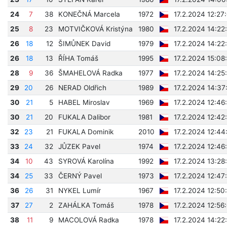
24
7
38
KONEČNÁ Marcela
1972
17.2.2024 12:27
25
8
23
MOTVIČKOVÁ Kristýna
1980
17.2.2024 14:22
26
18
12
ŠIMŮNEK David
1979
17.2.2024 14:22
26
18
13
ŘÍHA Tomáš
1995
17.2.2024 15:08
28
9
36
ŠMAHELOVÁ Radka
1977
17.2.2024 14:25
29
20
26
NERAD Oldřich
1989
17.2.2024 14:37
30
21
5
HABEL Miroslav
1969
17.2.2024 12:46
30
21
20
FUKALA Dalibor
1981
17.2.2024 12:42
32
23
21
FUKALA Dominik
2010
17.2.2024 12:44
33
24
32
JŮZEK Pavel
1974
17.2.2024 12:46
34
10
43
SYROVÁ Karolína
1992
17.2.2024 13:28
34
25
33
ČERNÝ Pavel
1973
17.2.2024 12:47
36
26
31
NYKEL Lumír
1967
17.2.2024 12:50
37
27
2
ZAHÁLKA Tomáš
1978
17.2.2024 12:56
38
11
9
MACOLOVÁ Radka
1978
17.2.2024 14:22