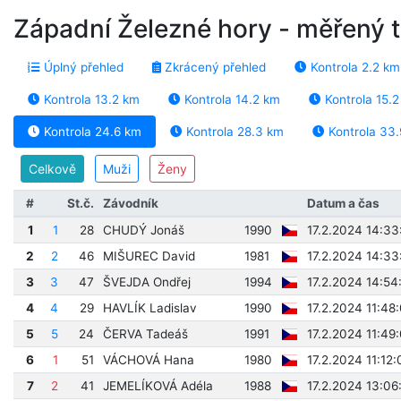
Západní Železné hory - měřený 
Úplný přehled
Zkrácený přehled
Kontrola 2.2 km
Kontrola 13.2 km
Kontrola 14.2 km
Kontrola 15.
Kontrola 24.6 km
Kontrola 28.3 km
Kontrola 33
Celkově
Muži
Ženy
#
St.č.
Závodník
Datum a čas
1
1
28
CHUDÝ Jonáš
1990
17.2.2024 14:33
2
2
46
MIŠUREC David
1981
17.2.2024 14:33
3
3
47
ŠVEJDA Ondřej
1994
17.2.2024 14:54
4
4
29
HAVLÍK Ladislav
1990
17.2.2024 11:48
5
5
24
ČERVA Tadeáš
1991
17.2.2024 11:49
6
1
51
VÁCHOVÁ Hana
1980
17.2.2024 11:12:
7
2
41
JEMELÍKOVÁ Adéla
1988
17.2.2024 13:06