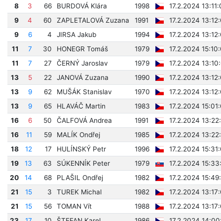
8
3
66
BURDOVÁ Klára
1998
17.2.2024 13:11
9
4
60
ZAPLETALOVÁ Zuzana
1991
17.2.2024 13:12
9
6
4
JIRSA Jakub
1994
17.2.2024 13:12
11
7
30
HONEGR Tomáš
1979
17.2.2024 15:10
11
7
27
ČERNÝ Jaroslav
1979
17.2.2024 13:10
13
5
22
JANOVÁ Zuzana
1990
17.2.2024 13:12
13
9
62
MUŠÁK Stanislav
1970
17.2.2024 13:12
13
9
65
HLAVÁČ Martin
1983
17.2.2024 15:01
16
6
50
ČALFOVÁ Andrea
1991
17.2.2024 13:22
16
11
59
MALÍK Ondřej
1985
17.2.2024 13:22
18
12
17
HULÍNSKÝ Petr
1996
17.2.2024 15:31
19
13
63
SÚKENNÍK Peter
1979
17.2.2024 15:33
20
14
68
PLAŠIL Ondřej
1982
17.2.2024 15:49
21
15
3
TUREK Michal
1982
17.2.2024 13:17
21
15
56
TOMAN Vít
1988
17.2.2024 13:17
23
17
10
ŠTEFAN Karel
1986
17.2.2024 14:00