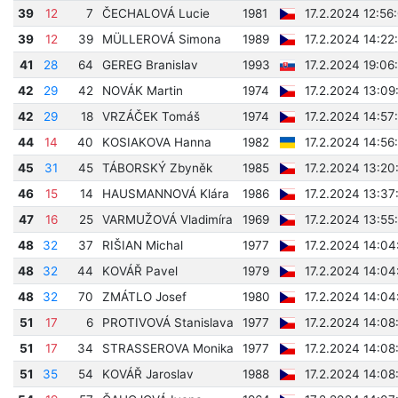
39
12
7
ČECHALOVÁ Lucie
1981
17.2.2024 12:56
39
12
39
MÜLLEROVÁ Simona
1989
17.2.2024 14:22
41
28
64
GEREG Branislav
1993
17.2.2024 19:06
42
29
42
NOVÁK Martin
1974
17.2.2024 13:09
42
29
18
VRZÁČEK Tomáš
1974
17.2.2024 14:57
44
14
40
KOSIAKOVA Hanna
1982
17.2.2024 14:56
45
31
45
TÁBORSKÝ Zbyněk
1985
17.2.2024 13:20
46
15
14
HAUSMANNOVÁ Klára
1986
17.2.2024 13:37
47
16
25
VARMUŽOVÁ Vladimíra
1969
17.2.2024 13:55
48
32
37
RIŠIAN Michal
1977
17.2.2024 14:04
48
32
44
KOVÁŘ Pavel
1979
17.2.2024 14:04
48
32
70
ZMÁTLO Josef
1980
17.2.2024 14:04
51
17
6
PROTIVOVÁ Stanislava
1977
17.2.2024 14:08
51
17
34
STRASSEROVA Monika
1977
17.2.2024 14:08
51
35
54
KOVÁŘ Jaroslav
1988
17.2.2024 14:08