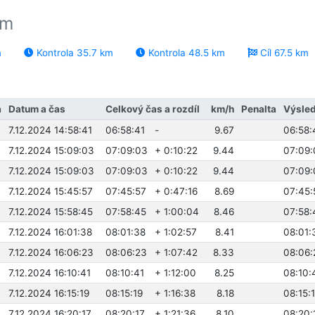
km
m
Kontrola 35.7 km
Kontrola 48.5 km
Cíl 67.5 km
a
Datum a čas
Celkový čas a rozdíl
km/h
Penalta
Výsled
7.12.2024 14:58:41
06:58:41
-
9.67
06:58:
7.12.2024 15:09:03
07:09:03
+ 0:10:22
9.44
07:09:
7.12.2024 15:09:03
07:09:03
+ 0:10:22
9.44
07:09:
7.12.2024 15:45:57
07:45:57
+ 0:47:16
8.69
07:45:
7.12.2024 15:58:45
07:58:45
+ 1:00:04
8.46
07:58:
7.12.2024 16:01:38
08:01:38
+ 1:02:57
8.41
08:01:
7.12.2024 16:06:23
08:06:23
+ 1:07:42
8.33
08:06:
7.12.2024 16:10:41
08:10:41
+ 1:12:00
8.25
08:10:
7.12.2024 16:15:19
08:15:19
+ 1:16:38
8.18
08:15:
7.12.2024 16:20:17
08:20:17
+ 1:21:36
8.10
08:20: