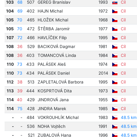
103
68
507
GEREG Branislav
1993
Cíl
104
69
402
HAJN Michal
1972
Cíl
105
70
465
HLOŽEK Michal
1968
Cíl
105
70
472
ŠTĚRBA Jaromír
1977
Cíl
107
72
466
HAVLÍČEK Filip
1995
Cíl
108
36
529
BACIKOVÁ Dagmar
1981
Cíl
108
36
403
TOMANCOVÁ Linda
1984
Cíl
110
73
433
PALÁSEK Aleš
1974
Cíl
110
73
434
PALÁSEK Daniel
2014
Cíl
112
38
513
ZAPLETALOVÁ Barbora
1995
Cíl
113
39
444
KOSPRTOVÁ Dita
1973
Cíl
114
40
429
JINDROVÁ Jana
1955
Cíl
114
75
428
JINDRA Marek
1985
Cíl
-
-
484
VOKROUHLÍK Michal
1983
48.5 km
-
-
536
NOHA Vojtěch
1991
48.5 km
-
-
521
ZUBALOVÁ Hana
1996
48.5 km