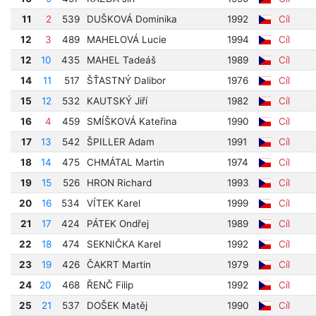
11
2
539
DUŠKOVÁ Dominika
1992
Cíl
12
3
489
MAHELOVÁ Lucie
1994
Cíl
12
10
435
MAHEL Tadeáš
1989
Cíl
14
11
517
ŠŤASTNÝ Dalibor
1976
Cíl
15
12
532
KAUTSKÝ Jiří
1982
Cíl
16
4
459
SMÍŠKOVÁ Kateřina
1990
Cíl
17
13
542
ŠPILLER Adam
1991
Cíl
18
14
475
CHMÁTAL Martin
1974
Cíl
19
15
526
HRON Richard
1993
Cíl
20
16
534
VÍTEK Karel
1999
Cíl
21
17
424
PÁTEK Ondřej
1989
Cíl
22
18
474
SEKNIČKA Karel
1992
Cíl
23
19
426
ČAKRT Martin
1979
Cíl
24
20
468
ŘENČ Filip
1992
Cíl
25
21
537
DOŠEK Matěj
1990
Cíl