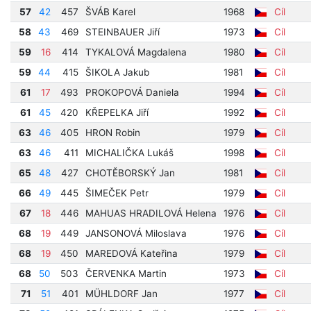
57
42
457
ŠVÁB Karel
1968
Cíl
58
43
469
STEINBAUER Jiří
1973
Cíl
59
16
414
TYKALOVÁ Magdalena
1980
Cíl
59
44
415
ŠIKOLA Jakub
1981
Cíl
61
17
493
PROKOPOVÁ Daniela
1994
Cíl
61
45
420
KŘEPELKA Jiří
1992
Cíl
63
46
405
HRON Robin
1979
Cíl
63
46
411
MICHALIČKA Lukáš
1998
Cíl
65
48
427
CHOTĚBORSKÝ Jan
1981
Cíl
66
49
445
ŠIMEČEK Petr
1979
Cíl
67
18
446
MAHUAS HRADILOVÁ Helena
1976
Cíl
68
19
449
JANSONOVÁ Miloslava
1976
Cíl
68
19
450
MAREDOVÁ Kateřina
1979
Cíl
68
50
503
ČERVENKA Martin
1973
Cíl
71
51
401
MÜHLDORF Jan
1977
Cíl