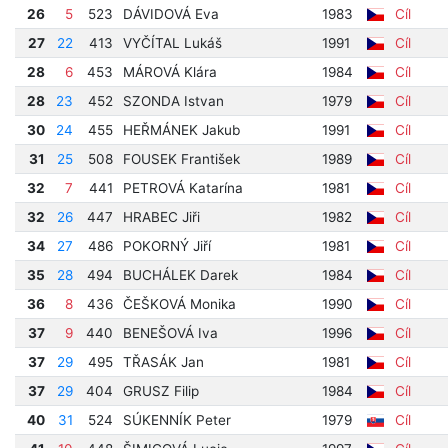
26
5
523
DÁVIDOVÁ Eva
1983
Cíl
27
22
413
VYČÍTAL Lukáš
1991
Cíl
28
6
453
MÁROVÁ Klára
1984
Cíl
28
23
452
SZONDA Istvan
1979
Cíl
30
24
455
HEŘMÁNEK Jakub
1991
Cíl
31
25
508
FOUSEK František
1989
Cíl
32
7
441
PETROVÁ Katarína
1981
Cíl
32
26
447
HRABEC Jiři
1982
Cíl
34
27
486
POKORNÝ Jiří
1981
Cíl
35
28
494
BUCHÁLEK Darek
1984
Cíl
36
8
436
ČEŠKOVÁ Monika
1990
Cíl
37
9
440
BENEŠOVÁ Iva
1996
Cíl
37
29
495
TŘASÁK Jan
1981
Cíl
37
29
404
GRUSZ Filip
1984
Cíl
40
31
524
SÚKENNÍK Peter
1979
Cíl