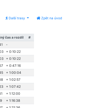
Další trasy
Zpět na úvod
ný čas a rozdíl
#
41
-
03
+ 0:10:22
03
+ 0:10:22
57
+ 0:47:16
45
+ 1:00:04
38
+ 1:02:57
23
+ 1:07:42
41
+ 1:12:00
19
+ 1:16:38
17
+ 1:21:36