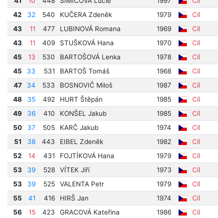
41
10
448
ŠIMICOVÁ Lucie
1997
Cíl
42
32
540
KUČERA Zdeněk
1979
Cíl
43
11
477
LUBINOVÁ Romana
1969
Cíl
43
11
409
STUŠKOVÁ Hana
1970
Cíl
45
13
530
BARTOŠOVÁ Lenka
1978
Cíl
45
33
531
BARTOŠ Tomáš
1968
Cíl
47
34
533
BOSNOVIČ Miloš
1987
Cíl
48
35
492
HURT Štěpán
1985
Cíl
49
36
410
KONŠEL Jakub
1985
Cíl
50
37
505
KARČ Jakub
1974
Cíl
51
38
443
EIBEL Zdeněk
1982
Cíl
52
14
431
FOJTÍKOVÁ Hana
1979
Cíl
53
39
528
VÍTEK Jiří
1973
Cíl
53
39
525
VALENTA Petr
1979
Cíl
55
41
416
HIRŠ Jan
1974
Cíl
56
15
423
GRACOVÁ Kateřina
1986
Cíl