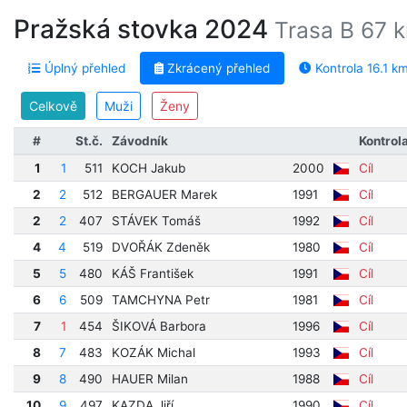
Pražská stovka 2024
Trasa B 67 
Úplný přehled
Zkrácený přehled
Kontrola 16.1 k
Celkově
Muži
Ženy
#
St.č.
Závodník
Kontrol
1
1
511
KOCH Jakub
2000
Cíl
2
2
512
BERGAUER Marek
1991
Cíl
2
2
407
STÁVEK Tomáš
1992
Cíl
4
4
519
DVOŘÁK Zdeněk
1980
Cíl
5
5
480
KÁŠ František
1991
Cíl
6
6
509
TAMCHYNA Petr
1981
Cíl
7
1
454
ŠIKOVÁ Barbora
1996
Cíl
8
7
483
KOZÁK Michal
1993
Cíl
9
8
490
HAUER Milan
1988
Cíl
10
9
497
KAZDA Jiří
1990
Cíl