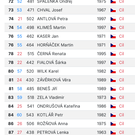
72
52
481
SPÁLENKA Ondřej
1975
Cíl
73
53
471
CHVAL Josef
1967
Cíl
74
21
502
ANTLOVÁ Petra
1997
Cíl
74
54
498
KLIMEŠ Martin
1997
Cíl
76
55
462
KASER Jan
1971
Cíl
76
55
464
HORŇÁČEK Martin
1971
Cíl
78
22
515
ČERNÁ Renata
1995
Cíl
78
22
442
FIALOVÁ Šárka
1997
Cíl
80
57
520
WILK Karel
1982
Cíl
81
24
430
ZÁVĚRKOVÁ Věra
1989
Cíl
81
58
485
BENEŠ Jiří
1989
Cíl
83
59
518
ZELA Vladimir
1973
Cíl
84
25
541
ONDRUŠOVÁ Kateřina
1986
Cíl
84
60
543
KOTLÁŘ Petr
1982
Cíl
86
26
506
ROŽŇOVÁ Anna
1975
Cíl
87
27
438
PETROVÁ Lenka
1963
Cíl