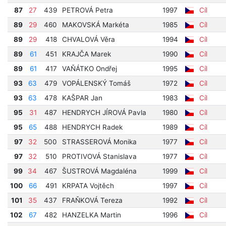
87
27
439
PETROVÁ Petra
1997
Cíl
89
29
460
MAKOVSKÁ Markéta
1985
Cíl
89
29
418
CHVALOVÁ Věra
1994
Cíl
89
61
451
KRAJČA Marek
1990
Cíl
89
61
417
VAŇÁTKO Ondřej
1995
Cíl
93
63
479
VOPÁLENSKÝ Tomáš
1972
Cíl
93
63
478
KAŠPAR Jan
1983
Cíl
95
31
487
HENDRYCH JÍROVÁ Pavla
1980
Cíl
95
65
488
HENDRYCH Radek
1989
Cíl
97
32
500
STRASSEROVÁ Monika
1977
Cíl
97
32
510
PROTIVOVÁ Stanislava
1977
Cíl
99
34
467
ŠUSTROVÁ Magdaléna
1999
Cíl
100
66
491
KRPATA Vojtěch
1997
Cíl
101
35
437
FRAŇKOVÁ Tereza
1992
Cíl
102
67
482
HANZELKA Martin
1996
Cíl