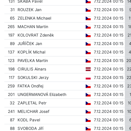
131
ŠKÁBA Pavel
7.12.2024 00:15
1
31
ROUZEK Jan
7.12.2024 00:15
65
ZELENKA Michael
7.12.2024 00:15
1
265
MACHAN Martin
7.12.2024 00:15
1
197
KOLOVRAT Zdeněk
7.12.2024 00:15
2
89
JUŘÍČEK Jan
7.12.2024 00:15
137
KOPLÍK Michal
7.12.2024 00:15
123
PAVELKA Martin
7.12.2024 00:15
2
198
CIRULIS Ainars
7.12.2024 00:15
2
117
SOKULSKI Jerzy
7.12.2024 00:15
2
259
FATKA Ondřej
7.12.2024 00:15
2
201
UNGERMANOVÁ Elizabeth
7.12.2024 00:15
32
ZAPLETAL Petr
7.12.2024 00:15
1
241
MELICHAR Josef
7.12.2024 00:15
1
87
KODL Pavel
7.12.2024 00:15
88
SVOBODA Jiří
7.12.2024 00:15