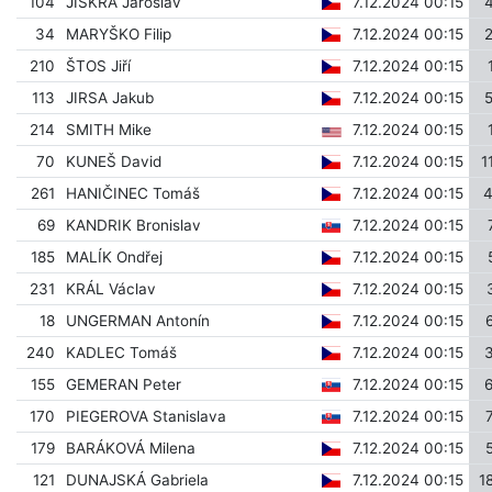
104
JISKRA Jaroslav
7.12.2024 00:15
34
MARYŠKO Filip
7.12.2024 00:15
210
ŠTOS Jiří
7.12.2024 00:15
113
JIRSA Jakub
7.12.2024 00:15
214
SMITH Mike
7.12.2024 00:15
70
KUNEŠ David
7.12.2024 00:15
1
261
HANIČINEC Tomáš
7.12.2024 00:15
69
KANDRIK Bronislav
7.12.2024 00:15
185
MALÍK Ondřej
7.12.2024 00:15
231
KRÁL Václav
7.12.2024 00:15
18
UNGERMAN Antonín
7.12.2024 00:15
240
KADLEC Tomáš
7.12.2024 00:15
155
GEMERAN Peter
7.12.2024 00:15
170
PIEGEROVA Stanislava
7.12.2024 00:15
179
BARÁKOVÁ Milena
7.12.2024 00:15
121
DUNAJSKÁ Gabriela
7.12.2024 00:15
1