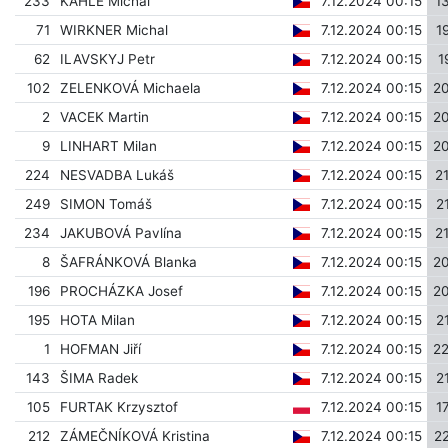
233
KAHLE Michal
7.12.2024 00:15
1
71
WIRKNER Michal
7.12.2024 00:15
1
62
ILAVSKYJ Petr
7.12.2024 00:15
1
102
ZELENKOVÁ Michaela
7.12.2024 00:15
2
2
VACEK Martin
7.12.2024 00:15
2
9
LINHART Milan
7.12.2024 00:15
2
224
NESVADBA Lukáš
7.12.2024 00:15
2
249
SIMON Tomáš
7.12.2024 00:15
2
234
JAKUBOVÁ Pavlína
7.12.2024 00:15
2
8
ŠAFRÁNKOVÁ Blanka
7.12.2024 00:15
2
196
PROCHÁZKA Josef
7.12.2024 00:15
2
195
HOTA Milan
7.12.2024 00:15
2
1
HOFMAN Jiří
7.12.2024 00:15
2
143
ŠIMA Radek
7.12.2024 00:15
2
105
FURTAK Krzysztof
7.12.2024 00:15
1
212
ZÁMEČNÍKOVÁ Kristina
7.12.2024 00:15
2