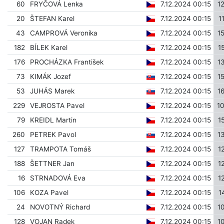
60
FRYČOVÁ Lenka
7.12.2024 00:15
1
20
ŠTEFAN Karel
7.12.2024 00:15
1
43
CAMPROVÁ Veronika
7.12.2024 00:15
1
182
BÍLEK Karel
7.12.2024 00:15
1
176
PROCHÁZKA František
7.12.2024 00:15
1
73
KIMÁK Jozef
7.12.2024 00:15
1
53
JUHÁS Marek
7.12.2024 00:15
1
229
VEJROSTA Pavel
7.12.2024 00:15
1
79
KREIDL Martin
7.12.2024 00:15
1
260
PETREK Pavol
7.12.2024 00:15
1
127
TRAMPOTA Tomáš
7.12.2024 00:15
1
188
ŠETTNER Jan
7.12.2024 00:15
1
16
STRNADOVÁ Eva
7.12.2024 00:15
1
106
KOZA Pavel
7.12.2024 00:15
1
24
NOVOTNÝ Richard
7.12.2024 00:15
1
128
VOJAN Radek
7.12.2024 00:15
1