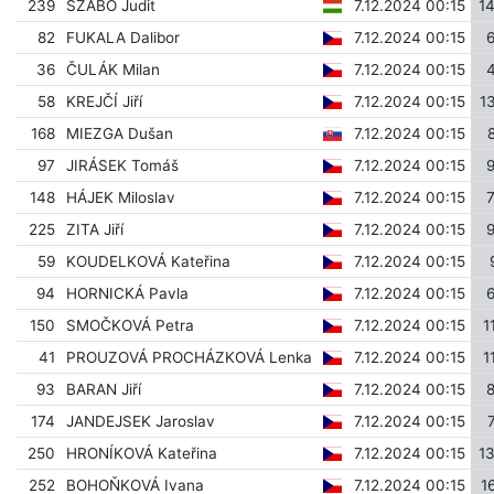
239
SZABÓ Judit
7.12.2024 00:15
1
82
FUKALA Dalibor
7.12.2024 00:15
36
ČULÁK Milan
7.12.2024 00:15
58
KREJČÍ Jiří
7.12.2024 00:15
1
168
MIEZGA Dušan
7.12.2024 00:15
97
JIRÁSEK Tomáš
7.12.2024 00:15
148
HÁJEK Miloslav
7.12.2024 00:15
225
ZITA Jiří
7.12.2024 00:15
59
KOUDELKOVÁ Kateřina
7.12.2024 00:15
94
HORNICKÁ Pavla
7.12.2024 00:15
150
SMOČKOVÁ Petra
7.12.2024 00:15
1
41
PROUZOVÁ PROCHÁZKOVÁ Lenka
7.12.2024 00:15
1
93
BARAN Jiří
7.12.2024 00:15
174
JANDEJSEK Jaroslav
7.12.2024 00:15
250
HRONÍKOVÁ Kateřina
7.12.2024 00:15
1
252
BOHOŇKOVÁ Ivana
7.12.2024 00:15
1