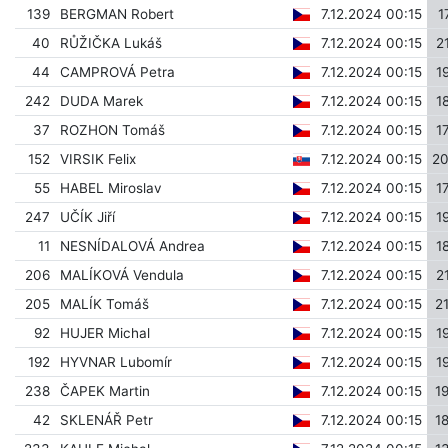
139
BERGMAN Robert
7.12.2024 00:15
1
40
RŮŽIČKA Lukáš
7.12.2024 00:15
2
44
CAMPROVÁ Petra
7.12.2024 00:15
1
242
DUDA Marek
7.12.2024 00:15
1
37
ROZHON Tomáš
7.12.2024 00:15
1
152
VIRSIK Felix
7.12.2024 00:15
2
55
HABEL Miroslav
7.12.2024 00:15
1
247
UČÍK Jiří
7.12.2024 00:15
1
11
NESNÍDALOVÁ Andrea
7.12.2024 00:15
1
206
MALÍKOVÁ Vendula
7.12.2024 00:15
2
205
MALÍK Tomáš
7.12.2024 00:15
2
92
HUJER Michal
7.12.2024 00:15
1
192
HYVNAR Lubomír
7.12.2024 00:15
1
238
ČAPEK Martin
7.12.2024 00:15
1
42
SKLENÁŘ Petr
7.12.2024 00:15
1