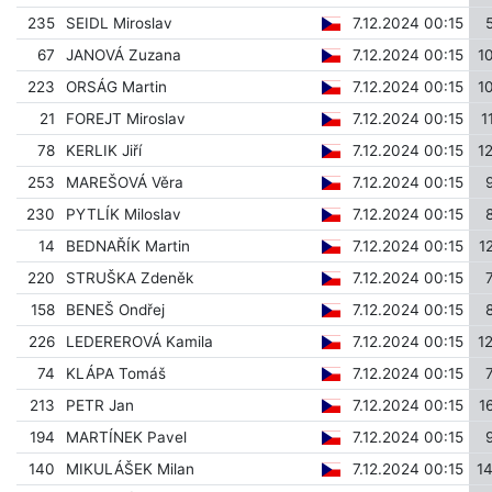
235
SEIDL Miroslav
7.12.2024 00:15
67
JANOVÁ Zuzana
7.12.2024 00:15
1
223
ORSÁG Martin
7.12.2024 00:15
1
21
FOREJT Miroslav
7.12.2024 00:15
1
78
KERLIK Jiří
7.12.2024 00:15
1
253
MAREŠOVÁ Věra
7.12.2024 00:15
230
PYTLÍK Miloslav
7.12.2024 00:15
14
BEDNAŘÍK Martin
7.12.2024 00:15
1
220
STRUŠKA Zdeněk
7.12.2024 00:15
158
BENEŠ Ondřej
7.12.2024 00:15
226
LEDEREROVÁ Kamila
7.12.2024 00:15
1
74
KLÁPA Tomáš
7.12.2024 00:15
213
PETR Jan
7.12.2024 00:15
1
194
MARTÍNEK Pavel
7.12.2024 00:15
140
MIKULÁŠEK Milan
7.12.2024 00:15
1