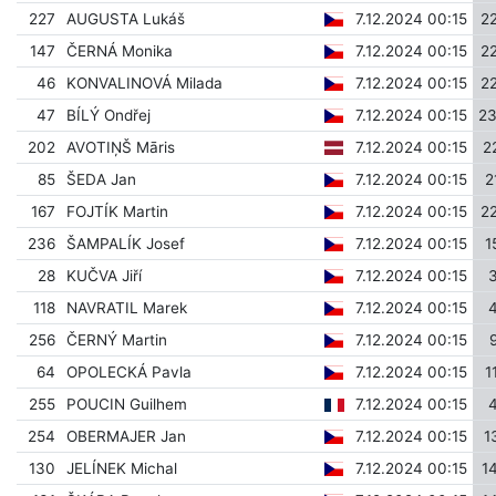
227
AUGUSTA Lukáš
7.12.2024 00:15
2
147
ČERNÁ Monika
7.12.2024 00:15
2
46
KONVALINOVÁ Milada
7.12.2024 00:15
2
47
BÍLÝ Ondřej
7.12.2024 00:15
2
202
AVOTIŅŠ Māris
7.12.2024 00:15
2
85
ŠEDA Jan
7.12.2024 00:15
2
167
FOJTÍK Martin
7.12.2024 00:15
2
236
ŠAMPALÍK Josef
7.12.2024 00:15
1
28
KUČVA Jiří
7.12.2024 00:15
118
NAVRATIL Marek
7.12.2024 00:15
256
ČERNÝ Martin
7.12.2024 00:15
64
OPOLECKÁ Pavla
7.12.2024 00:15
1
255
POUCIN Guilhem
7.12.2024 00:15
254
OBERMAJER Jan
7.12.2024 00:15
1
130
JELÍNEK Michal
7.12.2024 00:15
1