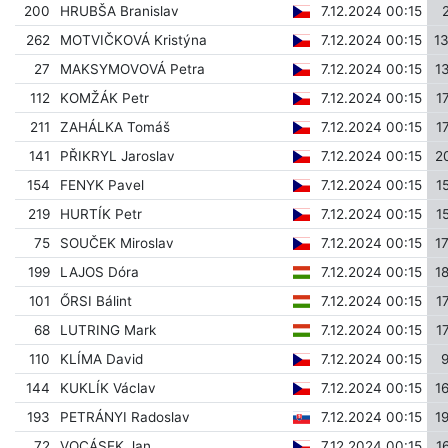
200
HRUBŠA Branislav
7.12.2024 00:15
262
MOTVIČKOVÁ Kristýna
7.12.2024 00:15
1
27
MAKSYMOVOVÁ Petra
7.12.2024 00:15
1
112
KOMŽÁK Petr
7.12.2024 00:15
1
211
ZAHÁLKA Tomáš
7.12.2024 00:15
1
141
PŘIKRYL Jaroslav
7.12.2024 00:15
2
154
FENYK Pavel
7.12.2024 00:15
1
219
HURTÍK Petr
7.12.2024 00:15
1
75
SOUČEK Miroslav
7.12.2024 00:15
1
199
LAJOS Dóra
7.12.2024 00:15
1
101
ŐRSI Bálint
7.12.2024 00:15
1
68
LUTRING Mark
7.12.2024 00:15
1
110
KLÍMA David
7.12.2024 00:15
144
KUKLÍK Václav
7.12.2024 00:15
1
193
PETRÁNYI Radoslav
7.12.2024 00:15
1
72
VOCÁSEK Jan
7.12.2024 00:15
1