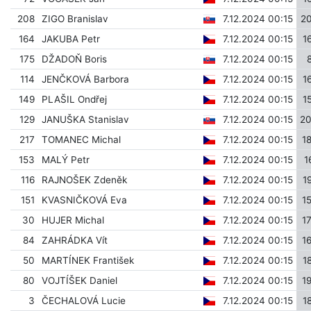
208
ZIGO Branislav
7.12.2024 00:15
2
164
JAKUBA Petr
7.12.2024 00:15
1
175
DŽADOŇ Boris
7.12.2024 00:15
114
JENČKOVÁ Barbora
7.12.2024 00:15
1
149
PLAŠIL Ondřej
7.12.2024 00:15
1
129
JANUŠKA Stanislav
7.12.2024 00:15
2
217
TOMANEC Michal
7.12.2024 00:15
1
153
MALÝ Petr
7.12.2024 00:15
1
116
RAJNOŠEK Zdeněk
7.12.2024 00:15
1
151
KVASNIČKOVÁ Eva
7.12.2024 00:15
1
30
HUJER Michal
7.12.2024 00:15
1
84
ZAHRÁDKA Vít
7.12.2024 00:15
1
50
MARTÍNEK František
7.12.2024 00:15
1
80
VOJTÍŠEK Daniel
7.12.2024 00:15
1
3
ČECHALOVÁ Lucie
7.12.2024 00:15
1