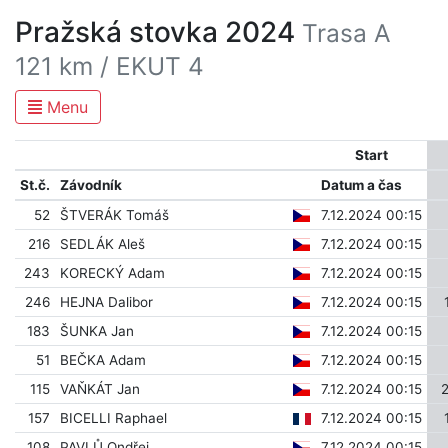
Pražská stovka 2024
Trasa A
121 km / EKUT 4
Menu
Start
St.č.
Závodník
Datum a čas
52
ŠTVERÁK Tomáš
7.12.2024 00:15
216
SEDLÁK Aleš
7.12.2024 00:15
243
KORECKÝ Adam
7.12.2024 00:15
246
HEJNA Dalibor
7.12.2024 00:15
183
ŠUNKA Jan
7.12.2024 00:15
51
BEČKA Adam
7.12.2024 00:15
115
VAŇKÁT Jan
7.12.2024 00:15
157
BICELLI Raphael
7.12.2024 00:15
108
PAVLŮ Ondřej
7.12.2024 00:15