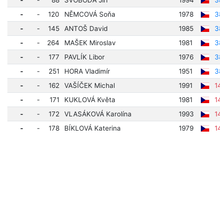
-
-
88
SVOBODA Jiří
1994
3
-
-
120
NĚMCOVÁ Soňa
1978
3
-
-
145
ANTOŠ David
1985
3
-
-
264
MAŠEK Miroslav
1981
3
-
-
177
PAVLÍK Libor
1976
3
-
-
251
HORA Vladimír
1951
3
-
-
162
VAŠÍČEK Michal
1991
1
-
-
171
KUKLOVÁ Květa
1981
1
-
-
172
VLASÁKOVÁ Karolína
1993
1
-
-
178
BÍKLOVÁ Katerina
1979
1