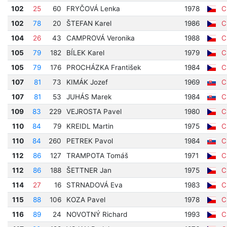
102
25
60
FRYČOVÁ Lenka
1978
Cí
102
78
20
ŠTEFAN Karel
1986
Cí
104
26
43
CAMPROVÁ Veronika
1988
Cí
105
79
182
BÍLEK Karel
1979
Cí
105
79
176
PROCHÁZKA František
1984
Cí
107
81
73
KIMÁK Jozef
1969
Cí
107
81
53
JUHÁS Marek
1984
Cí
109
83
229
VEJROSTA Pavel
1980
Cí
110
84
79
KREIDL Martin
1975
Cí
110
84
260
PETREK Pavol
1984
Cí
112
86
127
TRAMPOTA Tomáš
1971
Cí
112
86
188
ŠETTNER Jan
1975
Cí
114
27
16
STRNADOVÁ Eva
1983
Cí
115
88
106
KOZA Pavel
1978
Cí
116
89
24
NOVOTNÝ Richard
1993
Cí