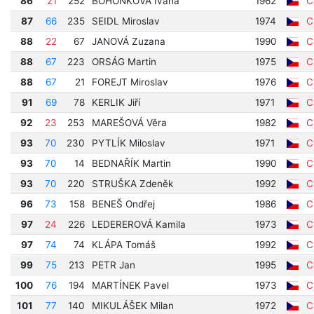
86
21
252
BOHOŇKOVÁ Ivana
1962
Cí
87
66
235
SEIDL Miroslav
1974
Cí
88
22
67
JANOVÁ Zuzana
1990
Cí
88
67
223
ORSÁG Martin
1975
Cí
88
67
21
FOREJT Miroslav
1976
Cí
91
69
78
KERLIK Jiří
1971
Cí
92
23
253
MAREŠOVÁ Věra
1982
Cí
93
70
230
PYTLÍK Miloslav
1971
Cí
93
70
14
BEDNAŘÍK Martin
1990
Cí
93
70
220
STRUŠKA Zdeněk
1992
Cí
96
73
158
BENEŠ Ondřej
1986
Cí
97
24
226
LEDEREROVÁ Kamila
1973
Cí
97
74
74
KLÁPA Tomáš
1992
Cí
99
75
213
PETR Jan
1995
Cí
100
76
194
MARTÍNEK Pavel
1973
Cí
101
77
140
MIKULÁŠEK Milan
1972
Cí