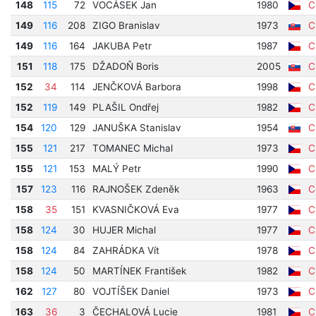
148
115
72
VOCÁSEK Jan
1980
Cí
149
116
208
ZIGO Branislav
1973
Cí
149
116
164
JAKUBA Petr
1987
Cí
151
118
175
DŽADOŇ Boris
2005
Cí
152
34
114
JENČKOVÁ Barbora
1998
Cí
152
119
149
PLAŠIL Ondřej
1982
Cí
154
120
129
JANUŠKA Stanislav
1954
Cí
155
121
217
TOMANEC Michal
1973
Cí
155
121
153
MALÝ Petr
1990
Cí
157
123
116
RAJNOŠEK Zdeněk
1963
Cí
158
35
151
KVASNIČKOVÁ Eva
1977
Cí
158
124
30
HUJER Michal
1977
Cí
158
124
84
ZAHRÁDKA Vít
1978
Cí
158
124
50
MARTÍNEK František
1982
Cí
162
127
80
VOJTÍŠEK Daniel
1973
Cí
163
36
3
ČECHALOVÁ Lucie
1981
Cí