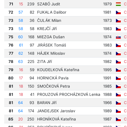
71
15
239
SZABÓ Judit
1979
Cí
72
57
82
FUKALA Dalibor
1981
Cí
73
58
36
ČULÁK Milan
1973
Cí
73
58
58
KREJČÍ Jiří
1983
Cí
75
60
168
MIEZGA Dušan
1974
Cí
76
61
97
JIRÁSEK Tomáš
1983
Cí
77
62
148
HÁJEK Miloslav
1974
Cí
78
63
225
ZITA Jiří
1982
Cí
79
16
59
KOUDELKOVÁ Kateřina
1995
Cí
80
17
94
HORNICKÁ Pavla
1991
Cí
81
18
150
SMOČKOVÁ Petra
1985
Cí
81
18
41
PROUZOVÁ PROCHÁZKOVÁ Lenka
1988
Cí
81
64
93
BARAN Jiří
1966
Cí
81
64
174
JANDEJSEK Jaroslav
1989
Cí
85
20
250
HRONÍKOVÁ Kateřina
1987
Cí