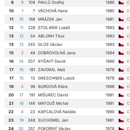
9
9
108
PAVLŮ Ondřej
1989
Cí
10
1
7
VÁCHOVÁ Hana
1980
Cí
11
10
166
MRÁZEK Jan
1981
Cí
12
11
228
STOLARIK Lukáš
1993
Cí
13
12
54
ABLORH Titus
1993
Cí
13
12
245
GLOS Václav
1993
Cí
15
2
48
DOBROVOLNÁ Jana
1994
Cí
16
14
207
RYŠAVÝ David
1989
Cí
17
15
181
ZAVORAL Aleš
1978
Cí
17
15
13
GRESCHNER Luboš
1978
Cí
19
3
99
BURDOVÁ Klára
1998
Cí
20
17
191
MIŠUREC David
1981
Cí
21
18
146
MATOUŠ Michal
1991
Cí
22
4
23
KAPCALOVÁ Natálie
1990
Cí
23
19
248
SUCHOMEL Jan
1981
Cí
24
20
257
POKORNÝ Václav
1978
Cí