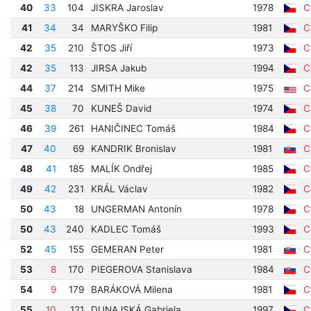
40
33
104
JISKRA Jaroslav
1978
Cí
41
34
34
MARYŠKO Filip
1981
Cí
42
35
210
ŠTOS Jiří
1973
Cí
42
35
113
JIRSA Jakub
1994
Cí
44
37
214
SMITH Mike
1975
Cí
45
38
70
KUNEŠ David
1974
Cí
46
39
261
HANIČINEC Tomáš
1984
Cí
47
40
69
KANDRIK Bronislav
1981
Cí
48
41
185
MALÍK Ondřej
1985
Cí
49
42
231
KRÁL Václav
1982
Cí
50
43
18
UNGERMAN Antonín
1978
Cí
50
43
240
KADLEC Tomáš
1993
Cí
52
45
155
GEMERAN Peter
1981
Cí
53
8
170
PIEGEROVA Stanislava
1984
Cí
54
9
179
BARÁKOVÁ Milena
1981
Cí
55
10
121
DUNAJSKÁ Gabriela
1997
Cí