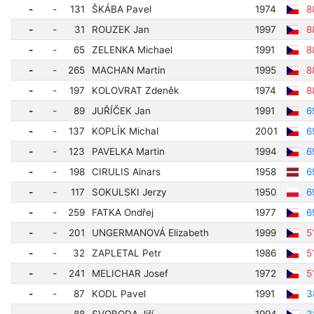
-
-
131
ŠKÁBA Pavel
1974
8
-
-
31
ROUZEK Jan
1997
8
-
-
65
ZELENKA Michael
1991
8
-
-
265
MACHAN Martin
1995
8
-
-
197
KOLOVRAT Zdeněk
1974
8
-
-
89
JUŘÍČEK Jan
1991
6
-
-
137
KOPLÍK Michal
2001
6
-
-
123
PAVELKA Martin
1994
6
-
-
198
CIRULIS Ainars
1958
6
-
-
117
SOKULSKI Jerzy
1950
6
-
-
259
FATKA Ondřej
1977
6
-
-
201
UNGERMANOVÁ Elizabeth
1999
5
-
-
32
ZAPLETAL Petr
1986
5
-
-
241
MELICHAR Josef
1972
5
-
-
87
KODL Pavel
1991
3