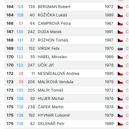
164
128
139
BERGMAN Robert
1972
Cí
164
128
40
RŮŽIČKA Lukáš
1989
Cí
166
37
44
CAMPROVÁ Petra
1967
Cí
167
130
242
DUDA Marek
1991
Cí
168
131
37
ROZHON Tomáš
1997
Cí
169
132
152
VIRSIK Felix
1970
Cí
170
133
55
HABEL Miroslav
1969
Cí
170
133
247
UČÍK Jiří
1978
Cí
172
38
11
NESNÍDALOVÁ Andrea
1995
Cí
173
39
206
MALÍKOVÁ Vendula
1979
Cí
173
135
205
MALÍK Tomáš
1972
Cí
175
136
92
HUJER Michal
1976
Cí
175
136
238
ČAPEK Martin
1978
Cí
175
136
192
HYVNAR Lubomír
1978
Cí
175
136
42
SKLENÁŘ Petr
1989
Cí