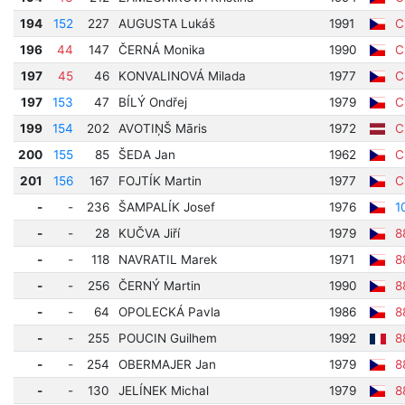
194
152
227
AUGUSTA Lukáš
1991
Cí
196
44
147
ČERNÁ Monika
1990
Cí
197
45
46
KONVALINOVÁ Milada
1977
Cí
197
153
47
BÍLÝ Ondřej
1979
Cí
199
154
202
AVOTIŅŠ Māris
1972
Cí
200
155
85
ŠEDA Jan
1962
Cí
201
156
167
FOJTÍK Martin
1977
Cí
-
-
236
ŠAMPALÍK Josef
1976
1
-
-
28
KUČVA Jiří
1979
8
-
-
118
NAVRATIL Marek
1971
8
-
-
256
ČERNÝ Martin
1990
8
-
-
64
OPOLECKÁ Pavla
1986
8
-
-
255
POUCIN Guilhem
1992
8
-
-
254
OBERMAJER Jan
1979
8
-
-
130
JELÍNEK Michal
1979
8