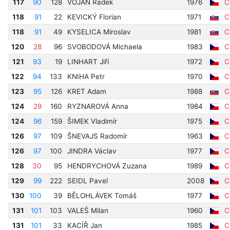
117
90
128
VOJAN Radek
1976
Cí
118
91
22
KEVICKÝ Florian
1971
Cí
118
91
49
KYSELICA Miroslav
1981
Cí
120
28
96
SVOBODOVÁ Michaela
1983
Cí
121
93
19
LINHART Jiří
1972
Cí
122
94
133
KNIHA Petr
1970
Cí
123
95
126
KRET Adam
1988
Cí
124
29
160
RYZNAROVÁ Anna
1984
Cí
124
96
159
ŠIMEK Vladimír
1975
Cí
126
97
109
ŠNEVAJS Radomír
1963
Cí
126
97
100
JINDRA Václav
1977
Cí
128
30
95
HENDRYCHOVÁ Zuzana
1989
Cí
129
99
222
SEIDL Pavel
2008
Cí
130
100
39
BĚLOHLÁVEK Tomáš
1977
Cí
131
101
103
VALEŠ Milan
1960
Cí
131
101
33
KACÍŘ Jan
1985
Cí