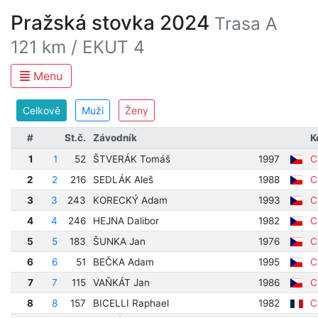
Pražská stovka 2024
Trasa A
121 km / EKUT 4
Menu
Celkově
Muži
Ženy
#
St.č.
Závodník
K
1
1
52
ŠTVERÁK Tomáš
1997
Cí
2
2
216
SEDLÁK Aleš
1988
Cí
3
3
243
KORECKÝ Adam
1993
Cí
4
4
246
HEJNA Dalibor
1982
Cí
5
5
183
ŠUNKA Jan
1976
Cí
6
6
51
BEČKA Adam
1995
Cí
7
7
115
VAŇKÁT Jan
1986
Cí
8
8
157
BICELLI Raphael
1982
Cí