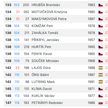
133
103
200
HRUBŠA Branislav
1983
Cí
134
31
262
MOTVIČKOVÁ Kristýna
1980
Cí
134
31
27
MAKSYMOVOVÁ Petra
1987
Cí
136
104
112
KOMŽÁK Petr
1978
Cí
136
104
211
ZAHÁLKA Tomáš
1978
Cí
138
106
141
PŘIKRYL Jaroslav
1957
Cí
138
106
219
HURTÍK Petr
1965
Cí
138
106
154
FENYK Pavel
1965
Cí
138
106
75
SOUČEK Miroslav
1968
Cí
142
33
199
LAJOS Dóra
1988
Cí
142
110
101
ŐRSI Bálint
1987
Cí
142
110
68
LUTRING Mark
1991
Cí
145
112
110
KLÍMA David
1971
Cí
146
113
144
KUKLÍK Václav
1977
Cí
147
114
193
PETRÁNYI Radoslav
1986
Cí