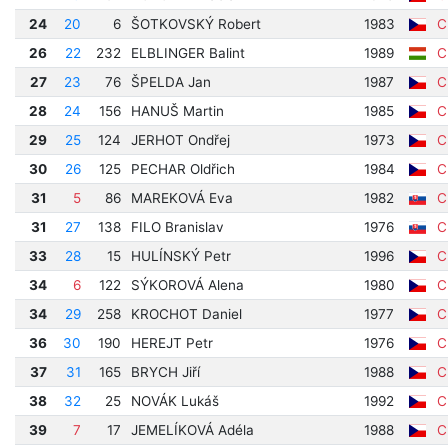
24
20
6
ŠOTKOVSKÝ Robert
1983
Cí
26
22
232
ELBLINGER Balint
1989
Cí
27
23
76
ŠPELDA Jan
1987
Cí
28
24
156
HANUŠ Martin
1985
Cí
29
25
124
JERHOT Ondřej
1973
Cí
30
26
125
PECHAR Oldřich
1984
Cí
31
5
86
MAREKOVÁ Eva
1982
Cí
31
27
138
FILO Branislav
1976
Cí
33
28
15
HULÍNSKÝ Petr
1996
Cí
34
6
122
SÝKOROVÁ Alena
1980
Cí
34
29
258
KROCHOT Daniel
1977
Cí
36
30
190
HEREJT Petr
1976
Cí
37
31
165
BRYCH Jiří
1988
Cí
38
32
25
NOVÁK Lukáš
1992
Cí
39
7
17
JEMELÍKOVÁ Adéla
1988
Cí