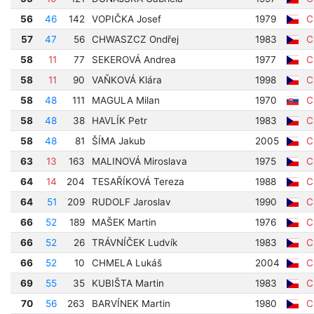
56
46
142
VOPIČKA Josef
1979
Cí
57
47
56
CHWASZCZ Ondřej
1983
Cí
58
11
77
SEKEROVÁ Andrea
1977
Cí
58
11
90
VAŇKOVÁ Klára
1998
Cí
58
48
111
MAGULA Milan
1970
Cí
58
48
38
HAVLÍK Petr
1983
Cí
58
48
81
ŠÍMA Jakub
2005
Cí
63
13
163
MALINOVÁ Miroslava
1975
Cí
64
14
204
TESAŘÍKOVÁ Tereza
1988
Cí
64
51
209
RUDOLF Jaroslav
1990
Cí
66
52
189
MAŠEK Martin
1976
Cí
66
52
26
TRÁVNÍČEK Ludvík
1983
Cí
66
52
10
CHMELA Lukáš
2004
Cí
69
55
35
KUBIŠTA Martin
1983
Cí
70
56
263
BARVÍNEK Martin
1980
Cí