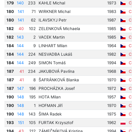
179
140
233
KAHLE Michal
1973
Cí
180
141
71
WIRKNER Michal
1983
Cí
180
141
62
ILAVSKYJ Petr
1987
Cí
182
40
102
ZELENKOVÁ Michaela
1985
Cí
182
143
2
VACEK Martin
1985
Cí
184
144
9
LINHART Milan
1964
Cí
184
144
224
NESVADBA Lukáš
1982
Cí
184
144
249
SIMON Tomáš
1994
Cí
187
41
234
JAKUBOVÁ Pavlína
1968
Cí
187
41
8
ŠAFRÁNKOVÁ Blanka
1970
Cí
187
147
196
PROCHÁZKA Josef
1972
Cí
190
148
195
HOTA Milan
1957
Cí
190
148
1
HOFMAN Jiří
1970
Cí
190
148
143
ŠIMA Radek
1975
Cí
193
151
105
FURTAK Krzysztof
1962
Cí
194
43
212
ZÁMEČNÍKOVÁ Kristina
1994
Cí