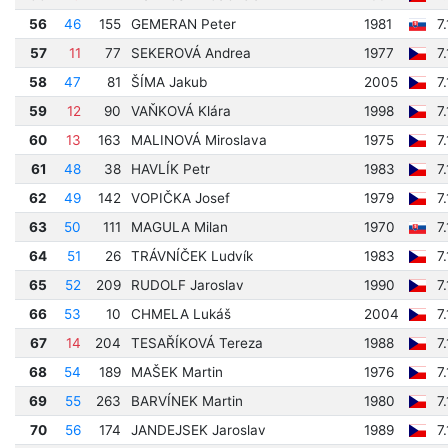
56
46
155
GEMERAN Peter
1981
7
57
11
77
SEKEROVÁ Andrea
1977
7
58
47
81
ŠÍMA Jakub
2005
7
59
12
90
VAŇKOVÁ Klára
1998
7
60
13
163
MALINOVÁ Miroslava
1975
7
61
48
38
HAVLÍK Petr
1983
7
62
49
142
VOPIČKA Josef
1979
7
63
50
111
MAGULA Milan
1970
7
64
51
26
TRÁVNÍČEK Ludvík
1983
7
65
52
209
RUDOLF Jaroslav
1990
7
66
53
10
CHMELA Lukáš
2004
7
67
14
204
TESAŘÍKOVÁ Tereza
1988
7
68
54
189
MAŠEK Martin
1976
7
69
55
263
BARVÍNEK Martin
1980
7
70
56
174
JANDEJSEK Jaroslav
1989
7