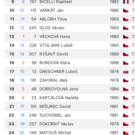
9
9
157
BICELLI Raphael
1982
7
10
10
115
VAŇKÁT Jan
1986
7
11
11
54
ABLORH Titus
1993
7
12
12
245
GLOS Václav
1993
7
13
1
7
VÁCHOVÁ Hana
1980
7
14
13
228
STOLARIK Lukáš
1993
7
15
14
207
RYŠAVÝ David
1989
7
16
2
99
BURDOVÁ Klára
1998
7
17
15
13
GRESCHNER Luboš
1978
7
18
16
181
ZAVORAL Aleš
1978
7
19
3
48
DOBROVOLNÁ Jana
1994
7
20
4
23
KAPCALOVÁ Natálie
1990
7
21
17
191
MIŠUREC David
1981
7
22
18
248
SUCHOMEL Jan
1981
7
23
19
257
POKORNÝ Václav
1978
7
24
20
146
MATOUŠ Michal
1991
7