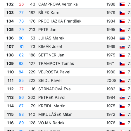
102
26
43
CAMPROVÁ Veronika
1988
7
103
77
182
BÍLEK Karel
1979
7
104
78
176
PROCHÁZKA František
1984
7
105
79
213
PETR Jan
1995
7
106
80
53
JUHÁS Marek
1984
7
107
81
73
KIMÁK Jozef
1969
7
108
82
188
ŠETTNER Jan
1975
7
109
83
127
TRAMPOTA Tomáš
1971
7
110
84
229
VEJROSTA Pavel
1980
7
111
85
222
SEIDL Pavel
2008
7
112
27
16
STRNADOVÁ Eva
1983
7
113
86
260
PETREK Pavol
1984
7
114
87
79
KREIDL Martin
1975
7
115
88
140
MIKULÁŠEK Milan
1972
7
116
89
128
VOJAN Radek
1976
7