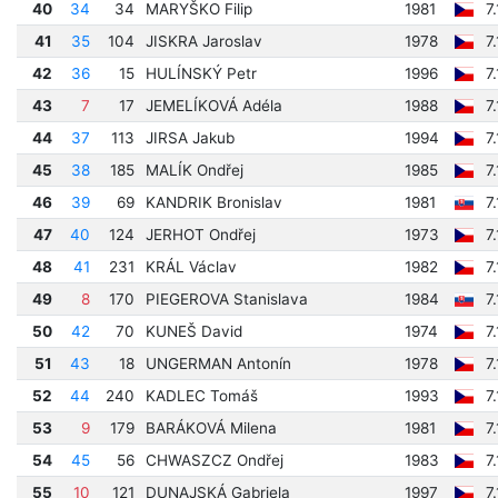
40
34
34
MARYŠKO Filip
1981
7
41
35
104
JISKRA Jaroslav
1978
7
42
36
15
HULÍNSKÝ Petr
1996
7
43
7
17
JEMELÍKOVÁ Adéla
1988
7
44
37
113
JIRSA Jakub
1994
7
45
38
185
MALÍK Ondřej
1985
7
46
39
69
KANDRIK Bronislav
1981
7
47
40
124
JERHOT Ondřej
1973
7
48
41
231
KRÁL Václav
1982
7
49
8
170
PIEGEROVA Stanislava
1984
7
50
42
70
KUNEŠ David
1974
7
51
43
18
UNGERMAN Antonín
1978
7
52
44
240
KADLEC Tomáš
1993
7
53
9
179
BARÁKOVÁ Milena
1981
7
54
45
56
CHWASZCZ Ondřej
1983
7
55
10
121
DUNAJSKÁ Gabriela
1997
7