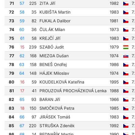
71
57
225
ZITA Jiří
1982
7
72
58
35
KUBIŠTA Martin
1983
7
73
59
82
FUKALA Dalibor
1981
7
74
60
36
ČULÁK Milan
1973
7
75
61
58
KREJČÍ Jiří
1983
7
76
15
239
SZABÓ Judit
1979
7
77
62
168
MIEZGA Dušan
1974
7
78
63
158
BENEŠ Ondřej
1986
7
79
64
148
HÁJEK Miloslav
1974
7
80
16
59
KOUDELKOVÁ Kateřina
1995
7
81
17
41
PROUZOVÁ PROCHÁZKOVÁ Lenka
1988
7
82
65
93
BARAN Jiří
1966
7
83
18
150
SMOČKOVÁ Petra
1985
7
84
66
97
JIRÁSEK Tomáš
1983
7
85
67
220
STRUŠKA Zdeněk
1992
7
86
68
14
BEDNAŘÍK Martin
1990
7