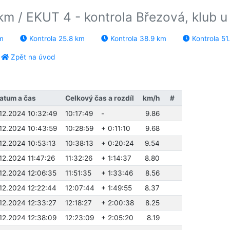
km / EKUT 4 - kontrola Březová, klub 
m
Kontrola 25.8 km
Kontrola 38.9 km
Kontrola 51
Zpět na úvod
atum a čas
Celkový čas a rozdíl
km/h
#
.12.2024 10:32:49
10:17:49
-
9.86
.12.2024 10:43:59
10:28:59
+ 0:11:10
9.68
.12.2024 10:53:13
10:38:13
+ 0:20:24
9.54
.12.2024 11:47:26
11:32:26
+ 1:14:37
8.80
.12.2024 12:06:35
11:51:35
+ 1:33:46
8.56
.12.2024 12:22:44
12:07:44
+ 1:49:55
8.37
.12.2024 12:33:27
12:18:27
+ 2:00:38
8.25
.12.2024 12:38:09
12:23:09
+ 2:05:20
8.19