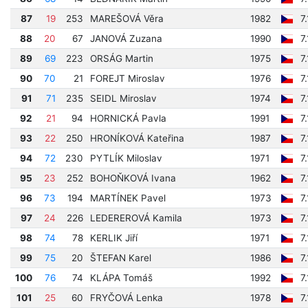
87
19
253
MAREŠOVÁ Věra
1982
7
88
20
67
JANOVÁ Zuzana
1990
7
89
69
223
ORSÁG Martin
1975
7
90
70
21
FOREJT Miroslav
1976
7
91
71
235
SEIDL Miroslav
1974
7
92
21
94
HORNICKÁ Pavla
1991
7
93
22
250
HRONÍKOVÁ Kateřina
1987
7
94
72
230
PYTLÍK Miloslav
1971
7
95
23
252
BOHOŇKOVÁ Ivana
1962
7
96
73
194
MARTÍNEK Pavel
1973
7
97
24
226
LEDEREROVÁ Kamila
1973
7
98
74
78
KERLIK Jiří
1971
7
99
75
20
ŠTEFAN Karel
1986
7
100
76
74
KLÁPA Tomáš
1992
7
101
25
60
FRYČOVÁ Lenka
1978
7