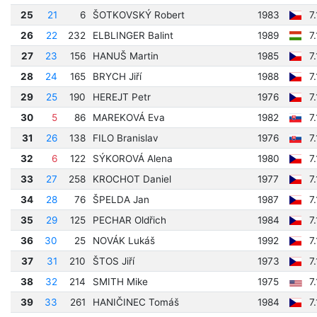
25
21
6
ŠOTKOVSKÝ Robert
1983
7
26
22
232
ELBLINGER Balint
1989
7
27
23
156
HANUŠ Martin
1985
7
28
24
165
BRYCH Jiří
1988
7
29
25
190
HEREJT Petr
1976
7
30
5
86
MAREKOVÁ Eva
1982
7
31
26
138
FILO Branislav
1976
7
32
6
122
SÝKOROVÁ Alena
1980
7
33
27
258
KROCHOT Daniel
1977
7
34
28
76
ŠPELDA Jan
1987
7
35
29
125
PECHAR Oldřich
1984
7
36
30
25
NOVÁK Lukáš
1992
7
37
31
210
ŠTOS Jiří
1973
7
38
32
214
SMITH Mike
1975
7
39
33
261
HANIČINEC Tomáš
1984
7