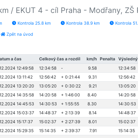
km / EKUT 4 - cíl Praha - Modřany, ZŠ 
m
Kontrola 25.8 km
Kontrola 38.9 km
Kontrola 51
Zpět na úvod
atum a čas
Celkový čas a rozdíl
km/h
Penalta
Výsledný 
.12.2024 12:49:58
12:34:58
-
9.58
12:34:58
.12.2024 13:11:42
12:56:42
+ 0:21:44
9.31
12:56:42
.12.2024 13:20:20
13:05:20
+ 0:30:22
9.21
13:05:20
.12.2024 14:35:58
14:20:58
+ 1:46:00
8.40
14:20:58
.12.2024 14:45:53
14:30:53
+ 1:55:55
8.30
14:30:53
.12.2024 15:03:37
14:48:37
+ 2:13:39
8.14
14:48:37
.12.2024 15:17:37
15:02:37
+ 2:27:39
8.01
15:02:37
.12.2024 15:29:35
15:14:35
+ 2:39:37
7.91
15:14:35