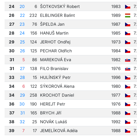
24
20
6
ŠOTKOVSKÝ Robert
1983
7
26
22
232
ELBLINGER Balint
1989
7
27
23
76
ŠPELDA Jan
1987
7
28
24
156
HANUŠ Martin
1985
7
29
25
124
JERHOT Ondřej
1973
7
30
26
125
PECHAR Oldřich
1984
7
31
5
86
MAREKOVÁ Eva
1982
7
31
27
138
FILO Branislav
1976
7
33
28
15
HULÍNSKÝ Petr
1996
7
34
6
122
SÝKOROVÁ Alena
1980
7
34
29
258
KROCHOT Daniel
1977
7
36
30
190
HEREJT Petr
1976
7
37
31
165
BRYCH Jiří
1988
7
38
32
25
NOVÁK Lukáš
1992
7
39
7
17
JEMELÍKOVÁ Adéla
1988
7