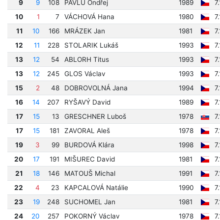
9
9
108
PAVLŮ Ondřej
1989
7
10
1
7
VÁCHOVÁ Hana
1980
7
11
10
166
MRÁZEK Jan
1981
7
12
11
228
STOLARIK Lukáš
1993
7
13
12
54
ABLORH Titus
1993
7
13
12
245
GLOS Václav
1993
7
15
2
48
DOBROVOLNÁ Jana
1994
7
16
14
207
RYŠAVÝ David
1989
7
17
15
13
GRESCHNER Luboš
1978
7
17
15
181
ZAVORAL Aleš
1978
7
19
3
99
BURDOVÁ Klára
1998
7
20
17
191
MIŠUREC David
1981
7
21
18
146
MATOUŠ Michal
1991
7
22
4
23
KAPCALOVÁ Natálie
1990
7
23
19
248
SUCHOMEL Jan
1981
7
24
20
257
POKORNÝ Václav
1978
7