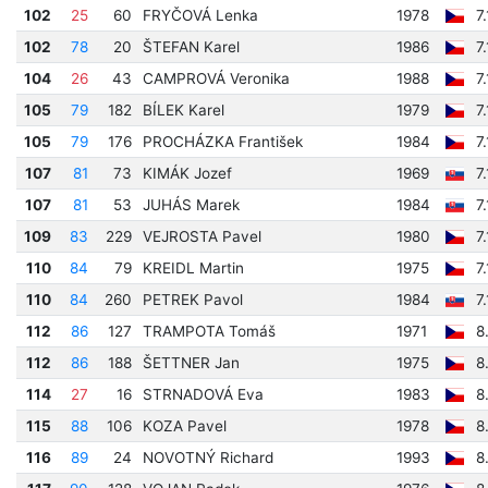
102
25
60
FRYČOVÁ Lenka
1978
7
102
78
20
ŠTEFAN Karel
1986
7
104
26
43
CAMPROVÁ Veronika
1988
7
105
79
182
BÍLEK Karel
1979
7
105
79
176
PROCHÁZKA František
1984
7
107
81
73
KIMÁK Jozef
1969
7
107
81
53
JUHÁS Marek
1984
7
109
83
229
VEJROSTA Pavel
1980
7
110
84
79
KREIDL Martin
1975
7
110
84
260
PETREK Pavol
1984
7
112
86
127
TRAMPOTA Tomáš
1971
8
112
86
188
ŠETTNER Jan
1975
8
114
27
16
STRNADOVÁ Eva
1983
8
115
88
106
KOZA Pavel
1978
8
116
89
24
NOVOTNÝ Richard
1993
8