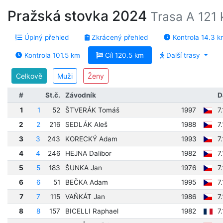
Pražská stovka 2024
Trasa A 121 
Úplný přehled
Zkrácený přehled
Kontrola 14.3 k
Kontrola 101.5 km
Cíl 120.5 km
Další trasy
Celkově
Muži
Ženy
#
St.č.
Závodník
D
1
1
52
ŠTVERÁK Tomáš
1997
7
2
2
216
SEDLÁK Aleš
1988
7
3
3
243
KORECKÝ Adam
1993
7
4
4
246
HEJNA Dalibor
1982
7
5
5
183
ŠUNKA Jan
1976
7
6
6
51
BEČKA Adam
1995
7
7
7
115
VAŇKÁT Jan
1986
7
8
8
157
BICELLI Raphael
1982
7