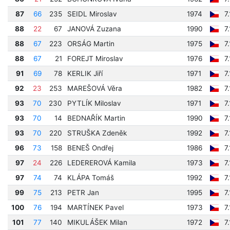
87
66
235
SEIDL Miroslav
1974
7
88
22
67
JANOVÁ Zuzana
1990
7
88
67
223
ORSÁG Martin
1975
7
88
67
21
FOREJT Miroslav
1976
7
91
69
78
KERLIK Jiří
1971
7
92
23
253
MAREŠOVÁ Věra
1982
7
93
70
230
PYTLÍK Miloslav
1971
7
93
70
14
BEDNAŘÍK Martin
1990
7
93
70
220
STRUŠKA Zdeněk
1992
7
96
73
158
BENEŠ Ondřej
1986
7
97
24
226
LEDEREROVÁ Kamila
1973
7
97
74
74
KLÁPA Tomáš
1992
7
99
75
213
PETR Jan
1995
7
100
76
194
MARTÍNEK Pavel
1973
7
101
77
140
MIKULÁŠEK Milan
1972
7