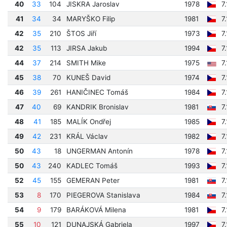
40
33
104
JISKRA Jaroslav
1978
7
41
34
34
MARYŠKO Filip
1981
7
42
35
210
ŠTOS Jiří
1973
7
42
35
113
JIRSA Jakub
1994
7
44
37
214
SMITH Mike
1975
7
45
38
70
KUNEŠ David
1974
7
46
39
261
HANIČINEC Tomáš
1984
7
47
40
69
KANDRIK Bronislav
1981
7
48
41
185
MALÍK Ondřej
1985
7
49
42
231
KRÁL Václav
1982
7
50
43
18
UNGERMAN Antonín
1978
7
50
43
240
KADLEC Tomáš
1993
7
52
45
155
GEMERAN Peter
1981
7
53
8
170
PIEGEROVA Stanislava
1984
7
54
9
179
BARÁKOVÁ Milena
1981
7
55
10
121
DUNAJSKÁ Gabriela
1997
7