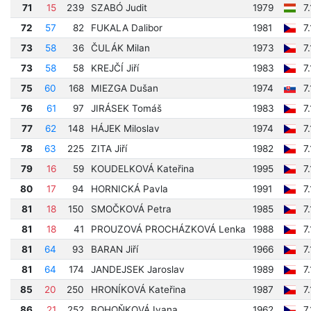
71
15
239
SZABÓ Judit
1979
7
72
57
82
FUKALA Dalibor
1981
7
73
58
36
ČULÁK Milan
1973
7
73
58
58
KREJČÍ Jiří
1983
7
75
60
168
MIEZGA Dušan
1974
7
76
61
97
JIRÁSEK Tomáš
1983
7
77
62
148
HÁJEK Miloslav
1974
7
78
63
225
ZITA Jiří
1982
7
79
16
59
KOUDELKOVÁ Kateřina
1995
7
80
17
94
HORNICKÁ Pavla
1991
7
81
18
150
SMOČKOVÁ Petra
1985
7
81
18
41
PROUZOVÁ PROCHÁZKOVÁ Lenka
1988
7
81
64
93
BARAN Jiří
1966
7
81
64
174
JANDEJSEK Jaroslav
1989
7
85
20
250
HRONÍKOVÁ Kateřina
1987
7
86
21
252
BOHOŇKOVÁ Ivana
1962
7