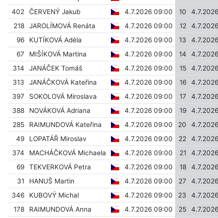
402
ČERVENÝ Jakub
4.7.2026 09:00
10
4.7.2026
218
JAROLÍMOVÁ Renáta
4.7.2026 09:00
12
4.7.2026
96
KUTÍKOVÁ Adéla
4.7.2026 09:00
13
4.7.202
67
MIŠÍKOVÁ Martina
4.7.2026 09:00
14
4.7.2026
314
JANÁČEK Tomáš
4.7.2026 09:00
15
4.7.2026
313
JANÁČKOVÁ Kateřina
4.7.2026 09:00
16
4.7.2026
397
SOKOLOVÁ Miroslava
4.7.2026 09:00
17
4.7.202
388
NOVÁKOVÁ Adriana
4.7.2026 09:00
19
4.7.2026
285
RAIMUNDOVÁ Kateřina
4.7.2026 09:00
20
4.7.2026
49
LOPATÁŘ Miroslav
4.7.2026 09:00
22
4.7.202
374
MACHÁČKOVÁ Michaela
4.7.2026 09:00
21
4.7.202
69
TEKVERKOVÁ Petra
4.7.2026 09:00
18
4.7.2026
31
HANUŠ Martin
4.7.2026 09:00
27
4.7.2026
346
KUBOVÝ Michal
4.7.2026 09:00
23
4.7.2026
178
RAIMUNDOVÁ Anna
4.7.2026 09:00
25
4.7.2026