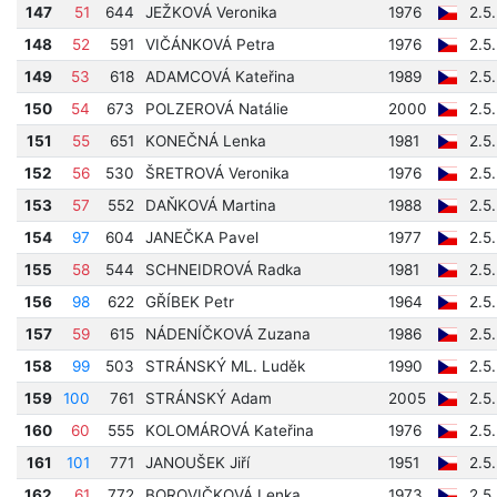
147
51
644
JEŽKOVÁ Veronika
1976
2.5
148
52
591
VIČÁNKOVÁ Petra
1976
2.5
149
53
618
ADAMCOVÁ Kateřina
1989
2.5
150
54
673
POLZEROVÁ Natálie
2000
2.5
151
55
651
KONEČNÁ Lenka
1981
2.5
152
56
530
ŠRETROVÁ Veronika
1976
2.5
153
57
552
DAŇKOVÁ Martina
1988
2.5
154
97
604
JANEČKA Pavel
1977
2.5
155
58
544
SCHNEIDROVÁ Radka
1981
2.5
156
98
622
GŘÍBEK Petr
1964
2.5
157
59
615
NÁDENÍČKOVÁ Zuzana
1986
2.5
158
99
503
STRÁNSKÝ ML. Luděk
1990
2.5
159
100
761
STRÁNSKÝ Adam
2005
2.5
160
60
555
KOLOMÁROVÁ Kateřina
1976
2.5
161
101
771
JANOUŠEK Jiří
1951
2.5
162
61
772
BOROVIČKOVÁ Lenka
1973
2.5