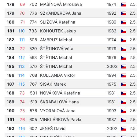
178
69
702
MAŠÍNOVÁ Miroslava
1974
2.5
179
70
776
SZKANDEROVÁ Jana
1992
2.5
180
71
774
SLIŽOVÁ Kateřina
1989
2.5
181
110
733
KOHOUTEK Jakub
1983
2.5
182
111
508
AMBRUZ Michal
1974
2.5
183
72
520
ŠTĚTINOVÁ Věra
1979
2.5
184
112
563
ŠTĚTINA Michal
1979
2.5
185
113
570
ŠTĚTINA Michal
2003
2.5
186
114
768
KOLLANDA Viktor
1994
2.5
187
115
767
ŠIŠÁK Marek
1975
2.5
188
73
531
NOVÁKOVÁ Kateřina
1981
2.5
189
74
519
ŠKRABALOVÁ Hana
1981
2.5
190
75
576
VYORALOVÁ Jana
1993
2.5
191
76
605
VINKLÁRKOVÁ Pavla
1987
2.5
192
116
602
JENEŠ David
2002
2.5