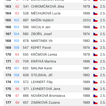
163
62
541
CHROMČÁKOVÁ Jitka
1978
2.5
164
63
528
MĚCHUROVÁ Lucie
1999
2.5
165
102
697
MAŠÍN Vojtěch
2002
2.5
166
103
566
VACULA Jan
1968
2.5
167
104
580
ZBOŘIL Josef
1974
2.5
168
105
678
MARTINEK Vit
1982
2.5
169
106
547
KEPRT Pavel
1974
2.5
170
64
550
KRČMOVÁ Lenka
1978
2.5
171
65
706
KRÁTKÁ Martina
1996
2.5
172
107
620
MALINA Karel
1981
2.5
173
108
628
STEJSKAL Jiří
1962
2.5
174
109
572
LEHNERT Filip
1989
2.5
175
66
571
LEHNERTOVÁ Jana
1988
2.5
176
67
666
NOVÁKOVÁ Bronislava
1988
2.5
177
68
657
ZIMÁKOVÁ Zuzana
1989
2.5