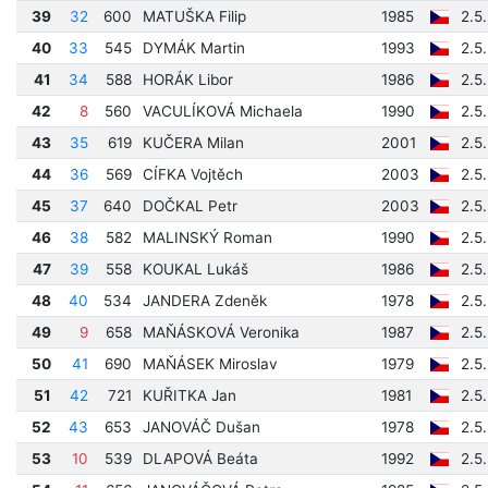
39
32
600
MATUŠKA Filip
1985
2.5
40
33
545
DYMÁK Martin
1993
2.5
41
34
588
HORÁK Libor
1986
2.5
42
8
560
VACULÍKOVÁ Michaela
1990
2.5
43
35
619
KUČERA Milan
2001
2.5
44
36
569
CÍFKA Vojtěch
2003
2.5
45
37
640
DOČKAL Petr
2003
2.5
46
38
582
MALINSKÝ Roman
1990
2.5
47
39
558
KOUKAL Lukáš
1986
2.5
48
40
534
JANDERA Zdeněk
1978
2.5
49
9
658
MAŇÁSKOVÁ Veronika
1987
2.5
50
41
690
MAŇÁSEK Miroslav
1979
2.5
51
42
721
KUŘITKA Jan
1981
2.5
52
43
653
JANOVÁČ Dušan
1978
2.5
53
10
539
DLAPOVÁ Beáta
1992
2.5