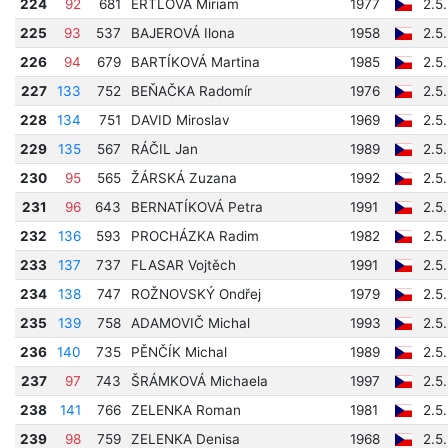
224
92
681
ERTLOVÁ Miriam
1977
2.5
225
93
537
BAJEROVÁ Ilona
1958
2.5
226
94
679
BARTÍKOVÁ Martina
1985
2.5
227
133
752
BEŇAČKA Radomír
1976
2.5
228
134
751
DAVID Miroslav
1969
2.5
229
135
567
RÁČIL Jan
1989
2.5
230
95
565
ŽÁRSKÁ Zuzana
1992
2.5
231
96
643
BERNATÍKOVÁ Petra
1991
2.5
232
136
593
PROCHÁZKA Radim
1982
2.5
233
137
737
FLASAR Vojtěch
1991
2.5
234
138
747
ROŽNOVSKÝ Ondřej
1979
2.5
235
139
758
ADAMOVIČ Michal
1993
2.5
236
140
735
PĚNČÍK Michal
1989
2.5
237
97
743
ŠRÁMKOVÁ Michaela
1997
2.5
238
141
766
ZELENKA Roman
1981
2.5
239
98
759
ZELENKA Denisa
1968
2.5