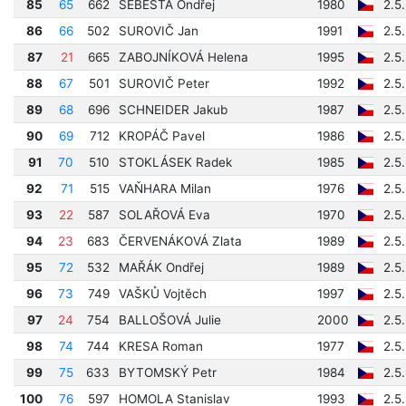
85
65
662
ŠEBESTA Ondřej
1980
2.5
86
66
502
SUROVIČ Jan
1991
2.5
87
21
665
ZABOJNÍKOVÁ Helena
1995
2.5
88
67
501
SUROVIČ Peter
1992
2.5
89
68
696
SCHNEIDER Jakub
1987
2.5
90
69
712
KROPÁČ Pavel
1986
2.5
91
70
510
STOKLÁSEK Radek
1985
2.5
92
71
515
VAŇHARA Milan
1976
2.5
93
22
587
SOLAŘOVÁ Eva
1970
2.5
94
23
683
ČERVENÁKOVÁ Zlata
1989
2.5
95
72
532
MAŘÁK Ondřej
1989
2.5
96
73
749
VAŠKŮ Vojtěch
1997
2.5
97
24
754
BALLOŠOVÁ Julie
2000
2.5
98
74
744
KRESA Roman
1977
2.5
99
75
633
BYTOMSKÝ Petr
1984
2.5
100
76
597
HOMOLA Stanislav
1993
2.5