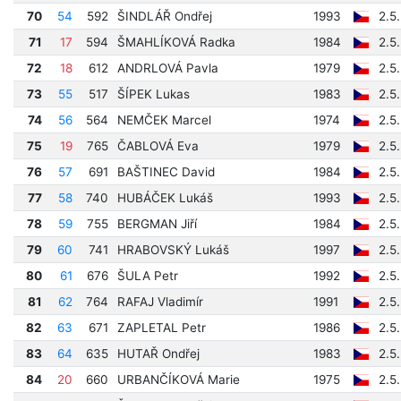
70
54
592
ŠINDLÁŘ Ondřej
1993
2.5
71
17
594
ŠMAHLÍKOVÁ Radka
1984
2.5
72
18
612
ANDRLOVÁ Pavla
1979
2.5
73
55
517
ŠÍPEK Lukas
1983
2.5
74
56
564
NEMČEK Marcel
1974
2.5
75
19
765
ČABLOVÁ Eva
1979
2.5
76
57
691
BAŠTINEC David
1984
2.5
77
58
740
HUBÁČEK Lukáš
1993
2.5
78
59
755
BERGMAN Jiří
1984
2.5
79
60
741
HRABOVSKÝ Lukáš
1997
2.5
80
61
676
ŠULA Petr
1992
2.5
81
62
764
RAFAJ Vladimír
1991
2.5
82
63
671
ZAPLETAL Petr
1986
2.5
83
64
635
HUTAŘ Ondřej
1983
2.5
84
20
660
URBANČÍKOVÁ Marie
1975
2.5