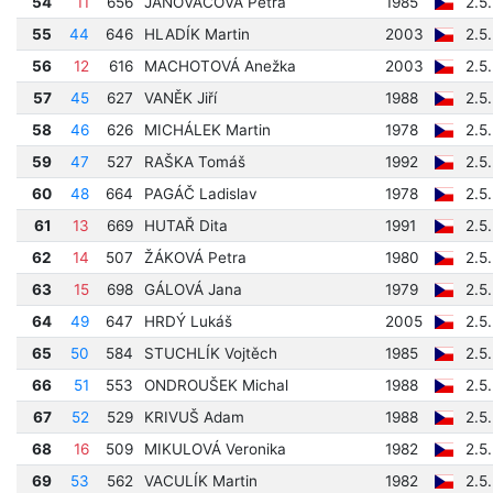
54
11
656
JANOVÁČOVÁ Petra
1985
2.5
55
44
646
HLADÍK Martin
2003
2.5
56
12
616
MACHOTOVÁ Anežka
2003
2.5
57
45
627
VANĚK Jiří
1988
2.5
58
46
626
MICHÁLEK Martin
1978
2.5
59
47
527
RAŠKA Tomáš
1992
2.5
60
48
664
PAGÁČ Ladislav
1978
2.5
61
13
669
HUTAŘ Dita
1991
2.5
62
14
507
ŽÁKOVÁ Petra
1980
2.5
63
15
698
GÁLOVÁ Jana
1979
2.5
64
49
647
HRDÝ Lukáš
2005
2.5
65
50
584
STUCHLÍK Vojtěch
1985
2.5
66
51
553
ONDROUŠEK Michal
1988
2.5
67
52
529
KRIVUŠ Adam
1988
2.5
68
16
509
MIKULOVÁ Veronika
1982
2.5
69
53
562
VACULÍK Martin
1982
2.5