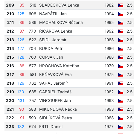
209
85
518
SLÁDEČKOVÁ Lenka
1982
2.5
210
125
608
NAVRÁTIL Jan
1994
2.5
211
86
586
MACHÁLKOVÁ Růžena
1995
2.5
212
87
770
ŘIČÁŘOVÁ Lenka
1992
2.5
213
126
522
SEIDL Jaromír
1988
2.5
214
127
704
BURDA Petr
1986
2.5
215
128
760
ČOPJAK Jan
1988
2.5
216
88
577
HROCHOVÁ Kateřina
1979
2.5
217
89
581
KRŇÁVKOVÁ Eva
1975
2.5
218
129
762
SAHAJ Jaromír
1991
2.5
219
130
685
GABRIEL Tadeáš
1982
2.5
220
131
757
VINCOUREK Jan
1993
2.5
221
90
583
MIKUNDOVÁ Radka
1993
2.5
222
91
590
ŠIDLÍKOVÁ Petra
1988
2.5
223
132
674
ERTL Daniel
1977
2.5