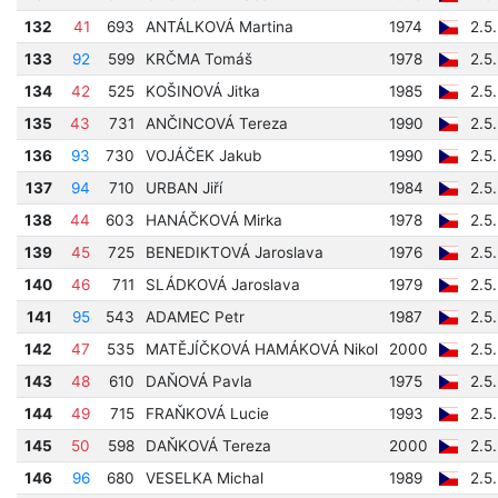
132
41
693
ANTÁLKOVÁ Martina
1974
2.5
133
92
599
KRČMA Tomáš
1978
2.5
134
42
525
KOŠINOVÁ Jitka
1985
2.5
135
43
731
ANČINCOVÁ Tereza
1990
2.5
136
93
730
VOJÁČEK Jakub
1990
2.5
137
94
710
URBAN Jiří
1984
2.5
138
44
603
HANÁČKOVÁ Mirka
1978
2.5
139
45
725
BENEDIKTOVÁ Jaroslava
1976
2.5
140
46
711
SLÁDKOVÁ Jaroslava
1979
2.5
141
95
543
ADAMEC Petr
1987
2.5
142
47
535
MATĚJÍČKOVÁ HAMÁKOVÁ Nikol
2000
2.5
143
48
610
DAŇOVÁ Pavla
1975
2.5
144
49
715
FRAŇKOVÁ Lucie
1993
2.5
145
50
598
DAŇKOVÁ Tereza
2000
2.5
146
96
680
VESELKA Michal
1989
2.5