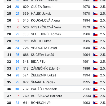
24
20
629
GLŮZA Roman
1978
2.5
25
21
639
HÁJEK Jakub
1970
2.5
26
5
645
KOUKALOVÁ Alena
1994
2.5
27
6
526
VYSTRČILOVÁ Věra
1979
2.5
28
22
533
SLOBODNÍK Tomáš
1986
2.5
29
23
561
BÁBEK Lukáš
1985
2.5
30
24
726
VEJROSTA Pavel
1980
2.5
31
25
686
KUČERA Lukáš
1994
2.5
32
26
548
BÍDA Filip
1991
2.5
33
27
513
ZÁMEČNÍK Zdeněk
1986
2.5
34
28
524
ŽELEZNÍK Lukáš
1994
2.5
35
29
672
ŠMARDA Radek
1995
2.5
36
30
732
PAGÁČ František
2007
2.5
37
7
769
BURŠÍKOVÁ Barbora
2004
2.5
38
31
641
BÖNISCH Vít
1993
2.5