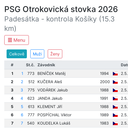
PSG Otrokovická stovka 2026
Padesátka - kontrola Košíky (15.3
km)
Menu
Celkově
Muži
Ženy
#
St.č.
Závodník
Dat
1
1
773
BENÍČEK Matěj
1994
2.5
2
2
512
KUČERA Aleš
2000
2.5
3
3
775
VODÁREK Jakub
1988
2.5
4
4
623
JANDA Jakub
1991
2.5
5
5
613
KLEMENT Jiří
1988
2.5
6
6
777
POSPÍCHAL Viktor
1989
2.5
7
7
540
KOUDELKA Lukáš
1983
2.5