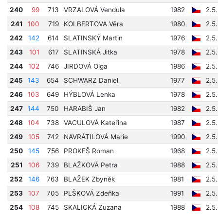
240
99
713
VRZALOVÁ Vendula
1982
2.5
241
100
719
KOLBERTOVA Věra
1980
2.5
242
142
614
SLATINSKÝ Martin
1976
2.5
243
101
617
SLATINSKÁ Jitka
1978
2.5
244
102
746
JIRDOVÁ Olga
1986
2.5
245
143
654
SCHWARZ Daniel
1977
2.5
246
103
649
HÝBLOVÁ Lenka
1978
2.5
247
144
750
HARABIŠ Jan
1982
2.5
248
104
738
VACULOVÁ Kateřina
1987
2.5
249
105
742
NAVRÁTILOVÁ Marie
1990
2.5
250
145
756
PROKEŠ Roman
1968
2.5
251
106
739
BLAŽKOVÁ Petra
1988
2.5
252
146
763
BLAŽEK Zbyněk
1981
2.5
253
107
705
PLŠKOVÁ Zdeňka
1991
2.5
254
108
745
SKALICKÁ Zuzana
1988
2.5