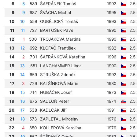
8
8
589
ŠAFRÁNEK Tomáš
1992
2.5
9
9
687
ŠVÁCHA Michal
1995
2.5
10
10
559
OUBĚLICKÝ Tomáš
1993
2.5
11
11
727
BARTOŠEK Pavel
1990
2.5
12
1
500
TROJÁKOVÁ Martina
1990
2.5
13
12
692
KLOFÁČ František
1982
2.5
14
2
701
ŠAFRÁNKOVÁ Kateřina
1996
2.5
15
13
551
LANGHAMMER Libor
1990
2.5
16
14
659
STRUŠKA Zdeněk
1992
2.5
17
3
729
BALŠÍNKOVÁ Marie
1980
2.5
18
15
714
HUBÁČEK Josef
1973
2.5
19
16
675
SADLOŇ Peter
1974
2.5
20
17
538
KADLČÁK Jiří
1991
2.5
21
18
573
ZAPLETAL Miroslav
1976
2.5
22
4
650
KOLLEROVÁ Karolína
1979
2.5
23
19
557
ŠTĚPÁNÍK Ondřej
1982
2.5