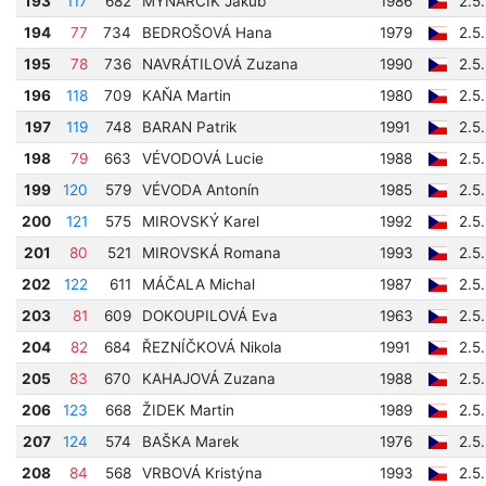
193
117
682
MYNARČÍK Jakub
1986
2.5
194
77
734
BEDROŠOVÁ Hana
1979
2.5
195
78
736
NAVRÁTILOVÁ Zuzana
1990
2.5
196
118
709
KAŇA Martin
1980
2.5
197
119
748
BARAN Patrik
1991
2.5
198
79
663
VÉVODOVÁ Lucie
1988
2.5
199
120
579
VÉVODA Antonín
1985
2.5
200
121
575
MIROVSKÝ Karel
1992
2.5
201
80
521
MIROVSKÁ Romana
1993
2.5
202
122
611
MÁČALA Michal
1987
2.5
203
81
609
DOKOUPILOVÁ Eva
1963
2.5
204
82
684
ŘEZNÍČKOVÁ Nikola
1991
2.5
205
83
670
KAHAJOVÁ Zuzana
1988
2.5
206
123
668
ŽIDEK Martin
1989
2.5
207
124
574
BAŠKA Marek
1976
2.5
208
84
568
VRBOVÁ Kristýna
1993
2.5