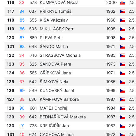
116
33
578
KUMPANOVÁ Nikola
2000
2.5
117
84
637
PŘIKRYL Tomáš
1962
2.5
118
85
655
KIŠA Vítězslav
1968
2.5
119
86
506
MIKULÁČEK Petr
1995
2.5
120
87
689
PLEVA Petr
1998
2.5
121
88
648
ŠANDO Martin
1971
2.5
122
34
716
STRASSOVÁ Michala
1985
2.5
123
35
625
ŠANDOVÁ Petra
1973
2.5
124
36
585
GŘÍBKOVÁ Jana
1971
2.5
125
37
542
ŠIMKOVÁ Nela
1985
2.5
126
89
549
KUNOVSKÝ Josef
1999
2.5
127
38
630
KÃMPFOVÁ Barbora
1987
2.5
128
90
601
MATĚJ Ondřej
1984
2.5
129
39
642
BEDNAŘÍKOVÁ Markéta
1987
2.5
130
91
728
KREJČIŘÍK Jan
1982
2.5
131
40
624
CACHOVA Milada
1973
2.5