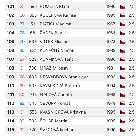
101
25
596
HOMOLA Klára
1990
2.5
102
26
688
KUČEROVÁ Kamila
1999
2.5
103
77
511
DIATKA Vladimír
1967
2.5
104
78
661
ŽÁČEK Pavel
1983
2.5
105
79
536
VRTEK Michael
1978
2.5
106
80
631
KONEČNÝ Vladan
1989
2.5
107
27
523
ADÁMKOVÁ Táňa
1986
2.5
108
81
700
MRÁZ Miloslav
1981
2.5
109
28
606
NESVADBOVÁ Bronislava
1983
2.5
110
29
505
KAVALKOVÁ Barbora
1994
2.5
111
30
718
FIALOVÁ Žaneta
1998
2.5
112
82
546
ČEVORA Tomáš
1978
2.5
113
31
556
KVASNIČKOVÁ Kristýna
1995
2.5
114
83
708
ŠOLAR Martin
1985
2.5
115
32
720
ŠVECOVÁ Michaela
1990
2.5