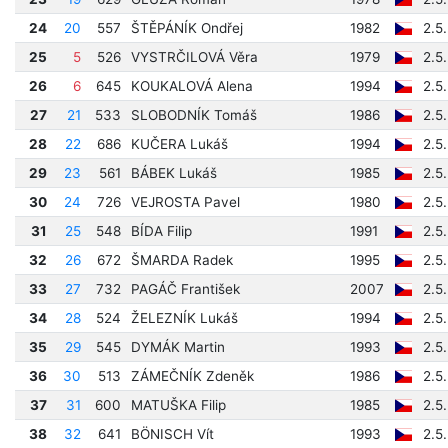
24
20
557
ŠTĚPÁNÍK Ondřej
1982
2.5
25
5
526
VYSTRČILOVÁ Věra
1979
2.5
26
6
645
KOUKALOVÁ Alena
1994
2.5
27
21
533
SLOBODNÍK Tomáš
1986
2.5
28
22
686
KUČERA Lukáš
1994
2.5
29
23
561
BÁBEK Lukáš
1985
2.5
30
24
726
VEJROSTA Pavel
1980
2.5
31
25
548
BÍDA Filip
1991
2.5
32
26
672
ŠMARDA Radek
1995
2.5
33
27
732
PAGÁČ František
2007
2.5
34
28
524
ŽELEZNÍK Lukáš
1994
2.5
35
29
545
DYMÁK Martin
1993
2.5
36
30
513
ZÁMEČNÍK Zdeněk
1986
2.5
37
31
600
MATUŠKA Filip
1985
2.5
38
32
641
BÖNISCH Vít
1993
2.5