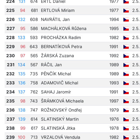
224
131
674
ERTL Daniel
1977
2.5
225
94
681
ERTLOVÁ Miriam
1977
2.5
226
132
608
NAVRÁTIL Jan
1994
2.5
227
95
586
MACHÁLKOVÁ Růžena
1995
2.5
228
133
593
PROCHÁZKA Radim
1982
2.5
229
96
643
BERNATÍKOVÁ Petra
1991
2.5
230
97
565
ŽÁRSKÁ Zuzana
1992
2.5
231
134
567
RÁČIL Jan
1989
2.5
232
135
735
PĚNČÍK Michal
1989
2.5
233
136
758
ADAMOVIČ Michal
1993
2.5
234
137
762
SAHAJ Jaromír
1991
2.5
235
98
743
ŠRÁMKOVÁ Michaela
1997
2.5
236
138
747
ROŽNOVSKÝ Ondřej
1979
2.5
237
139
614
SLATINSKÝ Martin
1976
2.5
238
99
617
SLATINSKÁ Jitka
1978
2.5
239
100
713
VRZALOVÁ Vendula
1982
2.5