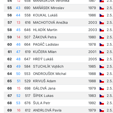
54
12
658
MAŇÁSKOVÁ Veronika
1987
2.5
55
43
690
MAŇÁSEK Miroslav
1979
2.5
56
44
558
KOUKAL Lukáš
1986
2.5
57
13
616
MACHOTOVÁ Anežka
2003
2.5
58
45
646
HLADÍK Martin
2003
2.5
59
14
507
ŽÁKOVÁ Petra
1980
2.5
60
46
664
PAGÁČ Ladislav
1978
2.5
61
47
619
KUČERA Milan
2001
2.5
62
48
647
HRDÝ Lukáš
2005
2.5
63
49
584
STUCHLÍK Vojtěch
1985
2.5
64
50
553
ONDROUŠEK Michal
1988
2.5
65
51
529
KRIVUŠ Adam
1988
2.5
66
15
698
GÁLOVÁ Jana
1979
2.5
67
52
517
ŠÍPEK Lukas
1983
2.5
68
53
676
ŠULA Petr
1992
2.5
69
16
612
ANDRLOVÁ Pavla
1979
2.5