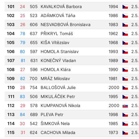
101
24
505
KAVALKOVÁ Barbora
1994
2.5
102
25
523
ADÁMKOVÁ Táňa
1986
2.5
103
26
606
NESVADBOVÁ Bronislava
1983
2.5
104
78
637
PŘIKRYL Tomáš
1962
2.5.
105
79
655
KIŠA Vítězslav
1968
2.5
106
80
597
HOMOLA Stanislav
1993
2.5
107
81
631
KONEČNÝ Vladan
1989
2.5
108
27
596
HOMOLA Klára
1990
2.5
109
82
700
MRÁZ Miloslav
1981
2.5
110
28
754
BALLOŠOVÁ Julie
2000
2.5
111
83
506
MIKULÁČEK Petr
1995
2.5
112
29
578
KUMPANOVÁ Nikola
2000
2.5
113
84
689
PLEVA Petr
1998
2.5
114
30
542
ŠIMKOVÁ Nela
1985
2.5
115
31
624
CACHOVA Milada
1973
2.5