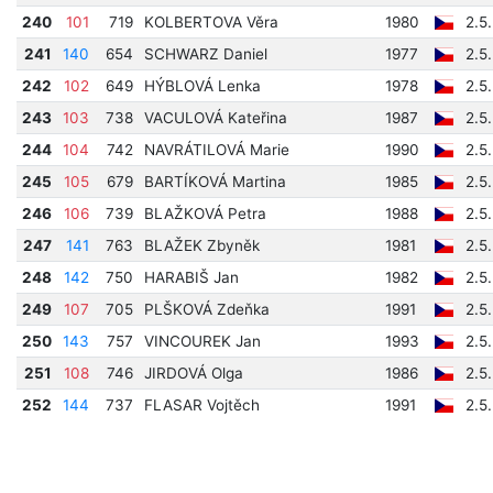
240
101
719
KOLBERTOVA Věra
1980
2.5
241
140
654
SCHWARZ Daniel
1977
2.5
242
102
649
HÝBLOVÁ Lenka
1978
2.5
243
103
738
VACULOVÁ Kateřina
1987
2.5
244
104
742
NAVRÁTILOVÁ Marie
1990
2.5
245
105
679
BARTÍKOVÁ Martina
1985
2.5
246
106
739
BLAŽKOVÁ Petra
1988
2.5
247
141
763
BLAŽEK Zbyněk
1981
2.5
248
142
750
HARABIŠ Jan
1982
2.5
249
107
705
PLŠKOVÁ Zdeňka
1991
2.5
250
143
757
VINCOUREK Jan
1993
2.5
251
108
746
JIRDOVÁ Olga
1986
2.5
252
144
737
FLASAR Vojtěch
1991
2.5