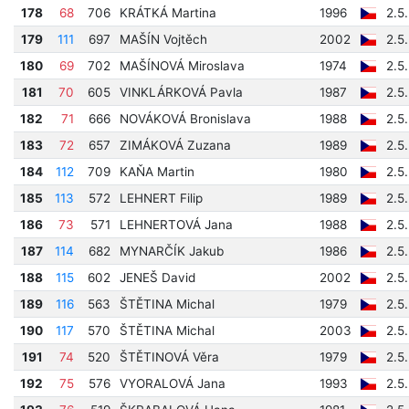
178
68
706
KRÁTKÁ Martina
1996
2.5
179
111
697
MAŠÍN Vojtěch
2002
2.5
180
69
702
MAŠÍNOVÁ Miroslava
1974
2.5
181
70
605
VINKLÁRKOVÁ Pavla
1987
2.5
182
71
666
NOVÁKOVÁ Bronislava
1988
2.5
183
72
657
ZIMÁKOVÁ Zuzana
1989
2.5
184
112
709
KAŇA Martin
1980
2.5
185
113
572
LEHNERT Filip
1989
2.5
186
73
571
LEHNERTOVÁ Jana
1988
2.5
187
114
682
MYNARČÍK Jakub
1986
2.5
188
115
602
JENEŠ David
2002
2.5
189
116
563
ŠTĚTINA Michal
1979
2.5
190
117
570
ŠTĚTINA Michal
2003
2.5
191
74
520
ŠTĚTINOVÁ Věra
1979
2.5
192
75
576
VYORALOVÁ Jana
1993
2.5