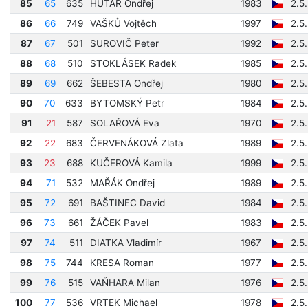
85
65
635
HUTAŘ Ondřej
1983
2.5
86
66
749
VAŠKŮ Vojtěch
1997
2.5
87
67
501
SUROVIČ Peter
1992
2.5
88
68
510
STOKLÁSEK Radek
1985
2.5
89
69
662
ŠEBESTA Ondřej
1980
2.5
90
70
633
BYTOMSKÝ Petr
1984
2.5
91
21
587
SOLAŘOVÁ Eva
1970
2.5
92
22
683
ČERVENÁKOVÁ Zlata
1989
2.5
93
23
688
KUČEROVÁ Kamila
1999
2.5
94
71
532
MAŘÁK Ondřej
1989
2.5
95
72
691
BAŠTINEC David
1984
2.5
96
73
661
ŽÁČEK Pavel
1983
2.5
97
74
511
DIATKA Vladimír
1967
2.5
98
75
744
KRESA Roman
1977
2.5
99
76
515
VAŇHARA Milan
1976
2.5
100
77
536
VRTEK Michael
1978
2.5