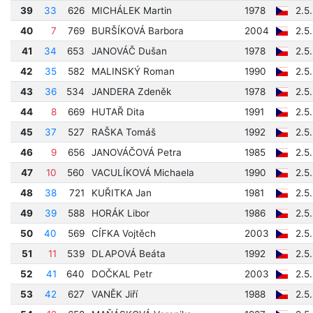
39
33
626
MICHÁLEK Martin
1978
2.5
40
7
769
BURŠÍKOVÁ Barbora
2004
2.5
41
34
653
JANOVÁČ Dušan
1978
2.5
42
35
582
MALINSKÝ Roman
1990
2.5
43
36
534
JANDERA Zdeněk
1978
2.5
44
8
669
HUTAŘ Dita
1991
2.5
45
37
527
RAŠKA Tomáš
1992
2.5
46
9
656
JANOVÁČOVÁ Petra
1985
2.5
47
10
560
VACULÍKOVÁ Michaela
1990
2.5
48
38
721
KUŘITKA Jan
1981
2.5
49
39
588
HORÁK Libor
1986
2.5
50
40
569
CÍFKA Vojtěch
2003
2.5
51
11
539
DLAPOVÁ Beáta
1992
2.5
52
41
640
DOČKAL Petr
2003
2.5
53
42
627
VANĚK Jiří
1988
2.5