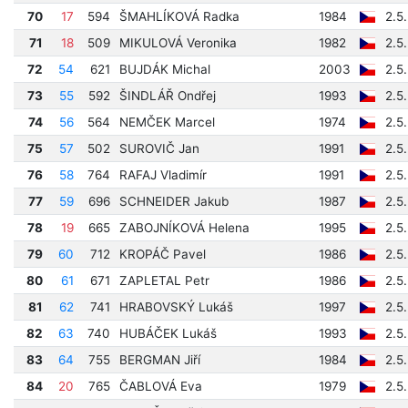
70
17
594
ŠMAHLÍKOVÁ Radka
1984
2.5
71
18
509
MIKULOVÁ Veronika
1982
2.5
72
54
621
BUJDÁK Michal
2003
2.5
73
55
592
ŠINDLÁŘ Ondřej
1993
2.5
74
56
564
NEMČEK Marcel
1974
2.5
75
57
502
SUROVIČ Jan
1991
2.5
76
58
764
RAFAJ Vladimír
1991
2.5
77
59
696
SCHNEIDER Jakub
1987
2.5
78
19
665
ZABOJNÍKOVÁ Helena
1995
2.5
79
60
712
KROPÁČ Pavel
1986
2.5
80
61
671
ZAPLETAL Petr
1986
2.5
81
62
741
HRABOVSKÝ Lukáš
1997
2.5
82
63
740
HUBÁČEK Lukáš
1993
2.5
83
64
755
BERGMAN Jiří
1984
2.5
84
20
765
ČABLOVÁ Eva
1979
2.5