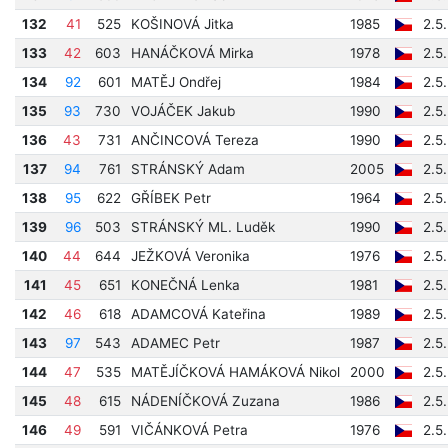
132
41
525
KOŠINOVÁ Jitka
1985
2.5
133
42
603
HANÁČKOVÁ Mirka
1978
2.5
134
92
601
MATĚJ Ondřej
1984
2.5
135
93
730
VOJÁČEK Jakub
1990
2.5
136
43
731
ANČINCOVÁ Tereza
1990
2.5
137
94
761
STRÁNSKÝ Adam
2005
2.5
138
95
622
GŘÍBEK Petr
1964
2.5
139
96
503
STRÁNSKÝ ML. Luděk
1990
2.5
140
44
644
JEŽKOVÁ Veronika
1976
2.5
141
45
651
KONEČNÁ Lenka
1981
2.5
142
46
618
ADAMCOVÁ Kateřina
1989
2.5
143
97
543
ADAMEC Petr
1987
2.5
144
47
535
MATĚJÍČKOVÁ HAMÁKOVÁ Nikol
2000
2.5
145
48
615
NÁDENÍČKOVÁ Zuzana
1986
2.5
146
49
591
VIČÁNKOVÁ Petra
1976
2.5