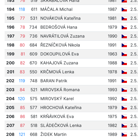
193
76
519
ŠKRABALOVÁ Hana
1981
2.5
194
118
611
MÁČALA Michal
1987
2.5
195
77
531
NOVÁKOVÁ Kateřina
1981
2.5
196
78
734
BEDROŠOVÁ Hana
1979
2.5
197
79
736
NAVRÁTILOVÁ Zuzana
1990
2.5
198
80
684
ŘEZNÍČKOVÁ Nikola
1991
2.5
199
81
609
DOKOUPILOVÁ Eva
1963
2.5
200
82
670
KAHAJOVÁ Zuzana
1988
2.5
201
83
550
KRČMOVÁ Lenka
1978
2.5
202
119
748
BARAN Patrik
1991
2.5
203
84
521
MIROVSKÁ Romana
1993
2.5
204
120
575
MIROVSKÝ Karel
1992
2.5
205
85
577
HROCHOVÁ Kateřina
1979
2.5
206
86
581
KRŇÁVKOVÁ Eva
1975
2.5
207
87
518
SLÁDEČKOVÁ Lenka
1982
2.5
208
121
668
ŽIDEK Martin
1989
2.5