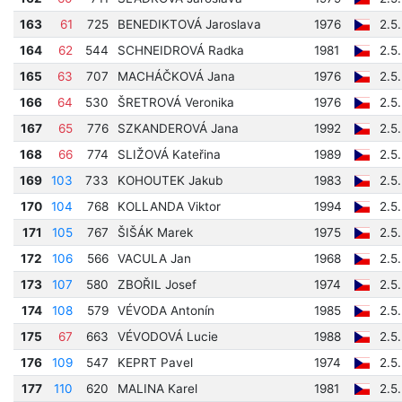
163
61
725
BENEDIKTOVÁ Jaroslava
1976
2.5
164
62
544
SCHNEIDROVÁ Radka
1981
2.5
165
63
707
MACHÁČKOVÁ Jana
1976
2.5
166
64
530
ŠRETROVÁ Veronika
1976
2.5
167
65
776
SZKANDEROVÁ Jana
1992
2.5
168
66
774
SLIŽOVÁ Kateřina
1989
2.5
169
103
733
KOHOUTEK Jakub
1983
2.5
170
104
768
KOLLANDA Viktor
1994
2.5
171
105
767
ŠIŠÁK Marek
1975
2.5
172
106
566
VACULA Jan
1968
2.5
173
107
580
ZBOŘIL Josef
1974
2.5
174
108
579
VÉVODA Antonín
1985
2.5
175
67
663
VÉVODOVÁ Lucie
1988
2.5
176
109
547
KEPRT Pavel
1974
2.5
177
110
620
MALINA Karel
1981
2.5