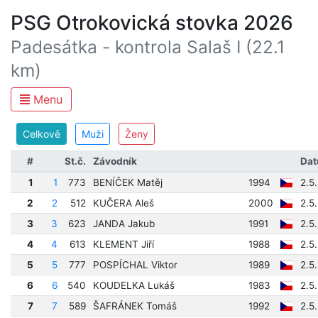
PSG Otrokovická stovka 2026
Padesátka - kontrola Salaš I (22.1
km)
Menu
Celkově
Muži
Ženy
#
St.č.
Závodník
Dat
1
1
773
BENÍČEK Matěj
1994
2.5
2
2
512
KUČERA Aleš
2000
2.5
3
3
623
JANDA Jakub
1991
2.5
4
4
613
KLEMENT Jiří
1988
2.5
5
5
777
POSPÍCHAL Viktor
1989
2.5
6
6
540
KOUDELKA Lukáš
1983
2.5
7
7
589
ŠAFRÁNEK Tomáš
1992
2.5