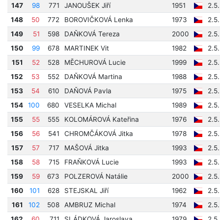
147
98
771
JANOUŠEK Jiří
1951
2.5
148
50
772
BOROVIČKOVÁ Lenka
1973
2.5
149
51
598
DAŇKOVÁ Tereza
2000
2.5
150
99
678
MARTINEK Vit
1982
2.5
151
52
528
MĚCHUROVÁ Lucie
1999
2.5
152
53
552
DAŇKOVÁ Martina
1988
2.5
153
54
610
DAŇOVÁ Pavla
1975
2.5
154
100
680
VESELKA Michal
1989
2.5
155
55
555
KOLOMÁROVÁ Kateřina
1976
2.5
156
56
541
CHROMČÁKOVÁ Jitka
1978
2.5
157
57
717
MAŠOVÁ Jitka
1993
2.5
158
58
715
FRAŇKOVÁ Lucie
1993
2.5
159
59
673
POLZEROVÁ Natálie
2000
2.5
160
101
628
STEJSKAL Jiří
1962
2.5
161
102
508
AMBRUZ Michal
1974
2.5
162
60
711
SLÁDKOVÁ Jaroslava
1979
2.5