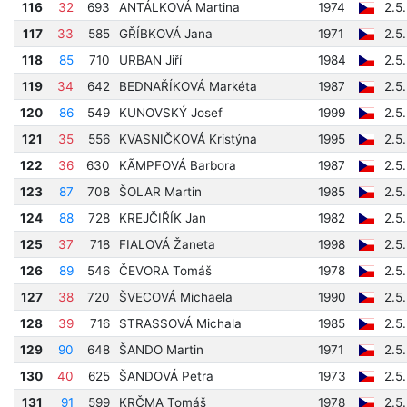
116
32
693
ANTÁLKOVÁ Martina
1974
2.5
117
33
585
GŘÍBKOVÁ Jana
1971
2.5
118
85
710
URBAN Jiří
1984
2.5
119
34
642
BEDNAŘÍKOVÁ Markéta
1987
2.5
120
86
549
KUNOVSKÝ Josef
1999
2.5
121
35
556
KVASNIČKOVÁ Kristýna
1995
2.5
122
36
630
KÃMPFOVÁ Barbora
1987
2.5
123
87
708
ŠOLAR Martin
1985
2.5
124
88
728
KREJČIŘÍK Jan
1982
2.5
125
37
718
FIALOVÁ Žaneta
1998
2.5
126
89
546
ČEVORA Tomáš
1978
2.5
127
38
720
ŠVECOVÁ Michaela
1990
2.5
128
39
716
STRASSOVÁ Michala
1985
2.5
129
90
648
ŠANDO Martin
1971
2.5
130
40
625
ŠANDOVÁ Petra
1973
2.5
131
91
599
KRČMA Tomáš
1978
2.5