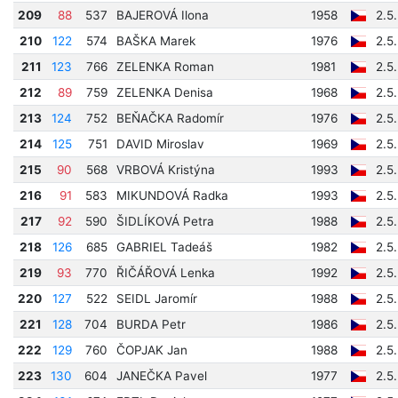
209
88
537
BAJEROVÁ Ilona
1958
2.5
210
122
574
BAŠKA Marek
1976
2.5
211
123
766
ZELENKA Roman
1981
2.5
212
89
759
ZELENKA Denisa
1968
2.5
213
124
752
BEŇAČKA Radomír
1976
2.5
214
125
751
DAVID Miroslav
1969
2.5
215
90
568
VRBOVÁ Kristýna
1993
2.5
216
91
583
MIKUNDOVÁ Radka
1993
2.5
217
92
590
ŠIDLÍKOVÁ Petra
1988
2.5
218
126
685
GABRIEL Tadeáš
1982
2.5
219
93
770
ŘIČÁŘOVÁ Lenka
1992
2.5
220
127
522
SEIDL Jaromír
1988
2.5
221
128
704
BURDA Petr
1986
2.5
222
129
760
ČOPJAK Jan
1988
2.5
223
130
604
JANEČKA Pavel
1977
2.5