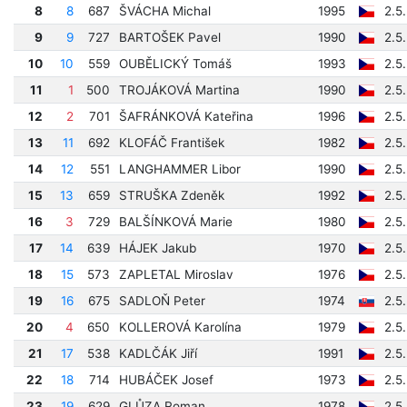
8
8
687
ŠVÁCHA Michal
1995
2.5
9
9
727
BARTOŠEK Pavel
1990
2.5
10
10
559
OUBĚLICKÝ Tomáš
1993
2.5
11
1
500
TROJÁKOVÁ Martina
1990
2.5
12
2
701
ŠAFRÁNKOVÁ Kateřina
1996
2.5
13
11
692
KLOFÁČ František
1982
2.5
14
12
551
LANGHAMMER Libor
1990
2.5
15
13
659
STRUŠKA Zdeněk
1992
2.5
16
3
729
BALŠÍNKOVÁ Marie
1980
2.5
17
14
639
HÁJEK Jakub
1970
2.5
18
15
573
ZAPLETAL Miroslav
1976
2.5
19
16
675
SADLOŇ Peter
1974
2.5
20
4
650
KOLLEROVÁ Karolína
1979
2.5
21
17
538
KADLČÁK Jiří
1991
2.5
22
18
714
HUBÁČEK Josef
1973
2.5
23
19
629
GLŮZA Roman
1978
2.5