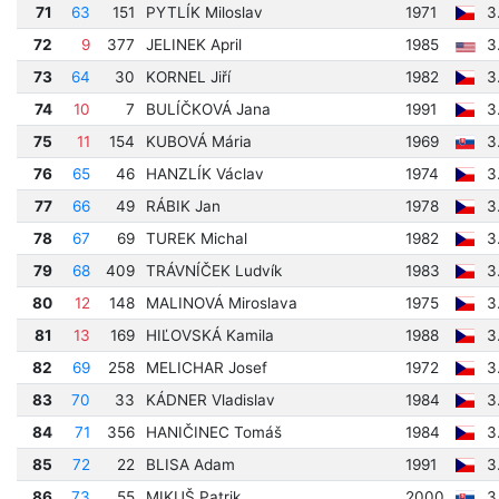
71
63
151
PYTLÍK Miloslav
1971
3
72
9
377
JELINEK April
1985
3
73
64
30
KORNEL Jiří
1982
3
74
10
7
BULÍČKOVÁ Jana
1991
3
75
11
154
KUBOVÁ Mária
1969
3
76
65
46
HANZLÍK Václav
1974
3
77
66
49
RÁBIK Jan
1978
3
78
67
69
TUREK Michal
1982
3
79
68
409
TRÁVNÍČEK Ludvík
1983
3
80
12
148
MALINOVÁ Miroslava
1975
3
81
13
169
HIĽOVSKÁ Kamila
1988
3
82
69
258
MELICHAR Josef
1972
3
83
70
33
KÁDNER Vladislav
1984
3
84
71
356
HANIČINEC Tomáš
1984
3
85
72
22
BLISA Adam
1991
3
86
73
55
MIKUŠ Patrik
2000
3