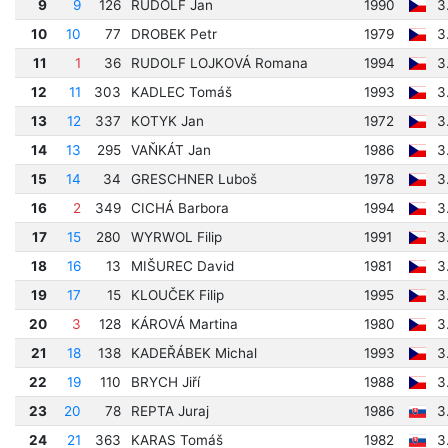
9
9
126
RUDOLF Jan
1990
3
10
10
77
DROBEK Petr
1979
3
11
1
36
RUDOLF LOJKOVÁ Romana
1994
3
12
11
303
KADLEC Tomáš
1993
3
13
12
337
KOTYK Jan
1972
3
14
13
295
VAŇKÁT Jan
1986
3
15
14
34
GRESCHNER Luboš
1978
3
16
2
349
CICHÁ Barbora
1994
3
17
15
280
WYRWOL Filip
1991
3
18
16
13
MIŠUREC David
1981
3
19
17
15
KLOUČEK Filip
1995
3
20
3
128
KÁROVÁ Martina
1980
3
21
18
138
KADEŘÁBEK Michal
1993
3
22
19
110
BRYCH Jiří
1988
3
23
20
78
REPTA Juraj
1986
3
24
21
363
KARAS Tomáš
1982
3