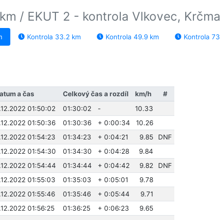
km / EKUT 2 - kontrola Vlkovec, Krčma
m
Kontrola 33.2 km
Kontrola 49.9 km
Kontrola 7
atum a čas
Celkový čas a rozdíl
km/h
#
.12.2022 01:50:02
01:30:02
-
10.33
.12.2022 01:50:36
01:30:36
+ 0:00:34
10.26
.12.2022 01:54:23
01:34:23
+ 0:04:21
9.85
DNF
.12.2022 01:54:30
01:34:30
+ 0:04:28
9.84
.12.2022 01:54:44
01:34:44
+ 0:04:42
9.82
DNF
.12.2022 01:55:03
01:35:03
+ 0:05:01
9.78
.12.2022 01:55:46
01:35:46
+ 0:05:44
9.71
.12.2022 01:56:25
01:36:25
+ 0:06:23
9.65