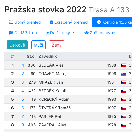
Pražská stovka 2022
Trasa A 133 
Úplný přehled
Zkrácený přehled
Kontrola 15.5 k
Cíl 133.1 km
Další trasy
Zpět na úvod
Celkově
Muži
Ženy
#
St.č.
Závodník
D
1
1
330
SEDLÁK Aleš
1988
3
2
2
60
ORAVEC Matej
1996
3
3
3
279
MRÁZEK Jan
1981
3
4
4
422
BEZDĚK Kamil
1977
3
5
5
19
KORECKÝ Adam
1993
3
6
6
177
ŠTVERÁK Tomáš
1997
3
7
7
118
PASLER Petr
1975
3
8
8
405
ZAVORAL Aleš
1978
3