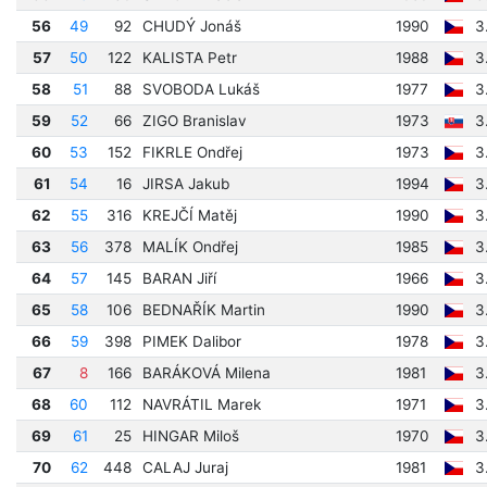
56
49
92
CHUDÝ Jonáš
1990
3
57
50
122
KALISTA Petr
1988
3
58
51
88
SVOBODA Lukáš
1977
3
59
52
66
ZIGO Branislav
1973
3
60
53
152
FIKRLE Ondřej
1973
3
61
54
16
JIRSA Jakub
1994
3
62
55
316
KREJČÍ Matěj
1990
3
63
56
378
MALÍK Ondřej
1985
3
64
57
145
BARAN Jiří
1966
3
65
58
106
BEDNAŘÍK Martin
1990
3
66
59
398
PIMEK Dalibor
1978
3
67
8
166
BARÁKOVÁ Milena
1981
3
68
60
112
NAVRÁTIL Marek
1971
3
69
61
25
HINGAR Miloš
1970
3
70
62
448
CALAJ Juraj
1981
3