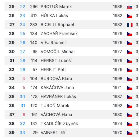
25
22
296
PROTUŠ Marek
1986
3
26
23
412
HŮLKA Lukáš
1982
3
27
24
283
BICELLI Raphael
1982
3
28
25
134
ZACHAŘ František
1979
3
29
26
140
VIEJ Radomír
1976
3
30
27
95
VOMOČIL Michal
1977
3
31
28
114
HERBST Luboš
1979
3
32
29
57
HEREJT Petr
1976
3
33
4
104
BURDOVÁ Klára
1998
3
34
5
174
KAKÁČOVÁ Jana
1971
3
35
30
178
HAVRÁNEK Lukáš
1987
3
36
31
120
TUROŇ Marek
1992
3
37
6
161
VÁCHOVÁ Hana
1980
3
38
32
132
TKADLČÍK Zbyněk
1974
3
39
33
29
VAINERT Jiří
1970
3