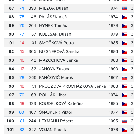
87
74
390
MIEZGA Dušan
1974
3
88
75
48
PALÁSEK Aleš
1974
3
89
76
264
HYNEK Tomáš
1979
3
90
77
87
KOLESÁR Dušan
1979
3
91
14
101
SMOČKOVÁ Petra
1985
3
92
15
305
NIESNEROVÁ Sandra
1986
3
93
16
42
MAZOCHOVA Lenka
1983
3
94
17
32
JANOVÁ Zuzana
1990
3
95
78
266
FANČOVIČ Maroš
1967
3
96
18
51
PROUZOVÁ PROCHÁZKOVÁ Lenka
1988
3
97
79
63
POLLÁK Libor
1974
3
98
19
123
KOUDELKOVÁ Kateřina
1995
3
99
80
107
ŠNAJPERK Viktor
1977
3
100
81
244
LEXMANN Róbert
1995
3
101
82
327
VOJAN Radek
1976
3