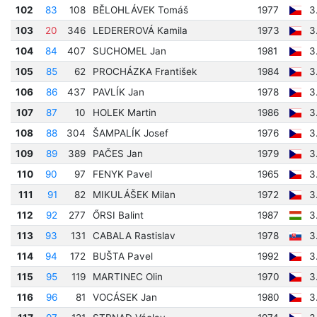
102
83
108
BĚLOHLÁVEK Tomáš
1977
3
103
20
346
LEDEREROVÁ Kamila
1973
3
104
84
407
SUCHOMEL Jan
1981
3
105
85
62
PROCHÁZKA František
1984
3
106
86
437
PAVLÍK Jan
1978
3
107
87
10
HOLEK Martin
1986
3
108
88
304
ŠAMPALÍK Josef
1976
3
109
89
389
PAČES Jan
1979
3
110
90
97
FENYK Pavel
1965
3
111
91
82
MIKULÁŠEK Milan
1972
3
112
92
277
ŐRSI Balint
1987
3
113
93
131
CABALA Rastislav
1978
3
114
94
172
BUŠTA Pavel
1992
3
115
95
119
MARTINEC Olin
1970
3
116
96
81
VOCÁSEK Jan
1980
3