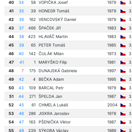
40
34
58
VOPIČKA Josef
1979
3
41
35
39
HONEGR Tomáš
1979
3
42
36
162
VENCOVSKÝ Daniel
1979
3
43
37
466
ŠPAČEK Jiří
1983
3
44
38
423
HLAVÁČ Martin
1983
3
45
39
65
PETER Tomáš
1985
3
46
40
142
ČULÁK Milan
1973
3
47
41
1
MARYŠKO Filip
1981
3
48
7
175
DUNAJSKÁ Gabriela
1997
3
49
42
4
BEČKA Adam
1995
3
50
43
109
BARCAL Petr
1979
3
51
44
271
ŠPELDA Jan
1987
3
52
45
61
CHMELA Lukáš
2004
3
53
46
286
JISKRA Jaroslav
1978
3
54
47
163
PŠENIČKA Viktor
1987
3
55
48
239
SÝKORA Václav
1989
3