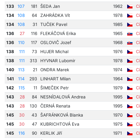
133
107
181
ŠEDA Jan
1962
Cí
134
108
64
ZAHRÁDKA Vít
1978
Cí
134
108
31
TUČEK Pavel
1985
Cí
136
27
116
FLEKÁČOVÁ Erika
1965
Cí
136
110
117
OSLOVIČ Jozef
1968
Cí
138
111
73
HUJER Michal
1976
Cí
138
111
313
HYVNAR Lubomir
1978
Cí
140
113
21
ONDRA Marek
1974
Cí
141
114
293
LINHART Milan
1964
Cí
142
115
11
ŠIMEČEK Petr
1979
Cí
143
28
84
NESNÍDALOVÁ Andrea
1995
Cí
143
28
130
ČERNÁ Renata
1995
Cí
145
30
43
ŠAFRÁNKOVÁ Blanka
1970
Cí
145
30
47
KUBRICHTOVÁ Eva
1975
Cí
145
116
90
KERLIK Jiří
1971
Cí