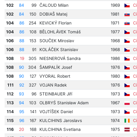
102
84
99
ČALOUD Milan
1969
Cí
102
84
150
DOBIAŠ Matej
1981
Cí
104
86
254
KEVICKÝ Florian
1971
Cí
104
86
108
BĚLOHLÁVEK Tomáš
1977
Cí
106
88
153
SOUČEK Miroslav
1968
Cí
106
88
91
KOLÁČEK Stanislav
1968
Cí
108
19
305
NIESNEROVÁ Sandra
1986
Cí
108
90
304
ŠAMPALÍK Josef
1976
Cí
108
90
127
VYORAL Robert
1980
Cí
111
92
327
VOJAN Radek
1976
Cí
112
93
96
STEINBAUER Jiří
1973
Cí
113
94
103
OLBRYŚ Stanisław Adam
1967
Cí
114
95
141
VOJTÍŠEK Daniel
1973
Cí
115
96
167
KULCIHINS Jaroslavs
1974
Cí
116
20
168
KULCIHINA Svetlana
1975
Cí