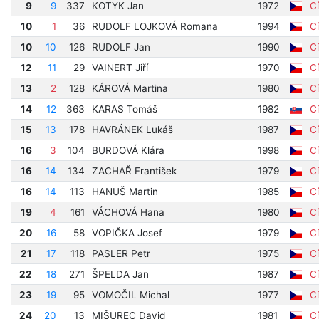
9
9
337
KOTYK Jan
1972
Cí
10
1
36
RUDOLF LOJKOVÁ Romana
1994
Cí
10
10
126
RUDOLF Jan
1990
Cí
12
11
29
VAINERT Jiří
1970
Cí
13
2
128
KÁROVÁ Martina
1980
Cí
14
12
363
KARAS Tomáš
1982
Cí
15
13
178
HAVRÁNEK Lukáš
1987
Cí
16
3
104
BURDOVÁ Klára
1998
Cí
16
14
134
ZACHAŘ František
1979
Cí
16
14
113
HANUŠ Martin
1985
Cí
19
4
161
VÁCHOVÁ Hana
1980
Cí
20
16
58
VOPIČKA Josef
1979
Cí
21
17
118
PASLER Petr
1975
Cí
22
18
271
ŠPELDA Jan
1987
Cí
23
19
95
VOMOČIL Michal
1977
Cí
24
20
13
MIŠUREC David
1981
Cí