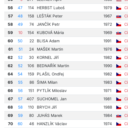
56
47
114
HERBST Luboš
1979
Cí
57
48
158
LEŠTÁK Peter
1967
Cí
58
49
74
JANČÍK Petr
1972
Cí
59
10
154
KUBOVÁ Mária
1969
Cí
60
50
22
BLISA Adam
1991
Cí
61
51
24
MAŠEK Martin
1976
Cí
62
52
30
KORNEL Jiří
1982
Cí
62
52
106
BEDNAŘÍK Martin
1990
Cí
64
54
159
PLAŠIL Ondřej
1982
Cí
65
55
86
ŠIMA Milan
1983
Cí
66
56
151
PYTLÍK Miloslav
1971
Cí
67
57
407
SUCHOMEL Jan
1981
Cí
68
58
110
BRYCH Jiří
1988
Cí
69
59
80
JUHÁS Marek
1984
Cí
70
60
46
HANZLÍK Václav
1974
Cí