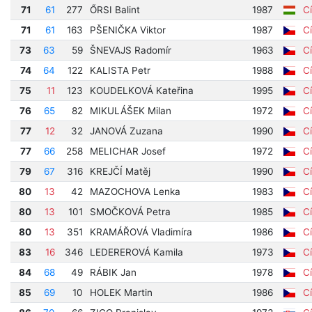
71
61
277
ŐRSI Balint
1987
Cí
71
61
163
PŠENIČKA Viktor
1987
Cí
73
63
59
ŠNEVAJS Radomír
1963
Cí
74
64
122
KALISTA Petr
1988
Cí
75
11
123
KOUDELKOVÁ Kateřina
1995
Cí
76
65
82
MIKULÁŠEK Milan
1972
Cí
77
12
32
JANOVÁ Zuzana
1990
Cí
77
66
258
MELICHAR Josef
1972
Cí
79
67
316
KREJČÍ Matěj
1990
Cí
80
13
42
MAZOCHOVA Lenka
1983
Cí
80
13
101
SMOČKOVÁ Petra
1985
Cí
80
13
351
KRAMÁŘOVÁ Vladimíra
1986
Cí
83
16
346
LEDEREROVÁ Kamila
1973
Cí
84
68
49
RÁBIK Jan
1978
Cí
85
69
10
HOLEK Martin
1986
Cí