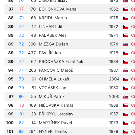
86
70
66
ZIGO Branislav
1973
Cí
87
17
170
BOHOŇKOVÁ Ivana
1962
Cí
88
71
68
KREIDL Martin
1975
Cí
89
72
12
LINHART Jiří
1972
Cí
89
72
48
PALÁSEK Aleš
1974
Cí
89
72
390
MIEZGA Dušan
1974
Cí
89
72
437
PAVLÍK Jan
1978
Cí
89
72
62
PROCHÁZKA František
1984
Cí
94
77
266
FANČOVIČ Maroš
1967
Cí
95
78
61
CHMELA Lukáš
2004
Cí
96
79
81
VOCÁSEK Jan
1980
Cí
97
80
55
MIKUŠ Patrik
2000
Cí
98
18
169
HIĽOVSKÁ Kamila
1988
Cí
99
81
28
PŘIKRYL Jaroslav
1957
Cí
100
82
14
MARTÍNEK Pavel
1973
Cí
101
83
264
HYNEK Tomáš
1979
Cí