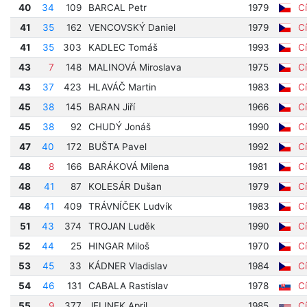
40
34
109
BARCAL Petr
1979
Cí
41
35
162
VENCOVSKÝ Daniel
1979
Cí
41
35
303
KADLEC Tomáš
1993
Cí
43
7
148
MALINOVÁ Miroslava
1975
Cí
43
37
423
HLAVÁČ Martin
1983
Cí
45
38
145
BARAN Jiří
1966
Cí
45
38
92
CHUDÝ Jonáš
1990
Cí
47
40
172
BUŠTA Pavel
1992
Cí
48
8
166
BARÁKOVÁ Milena
1981
Cí
48
41
87
KOLESÁR Dušan
1979
Cí
48
41
409
TRÁVNÍČEK Ludvík
1983
Cí
51
43
374
TROJAN Luděk
1990
Cí
52
44
25
HINGAR Miloš
1970
Cí
53
45
33
KÁDNER Vladislav
1984
Cí
54
46
131
CABALA Rastislav
1978
Cí
55
9
377
JELINEK April
1985
Cí