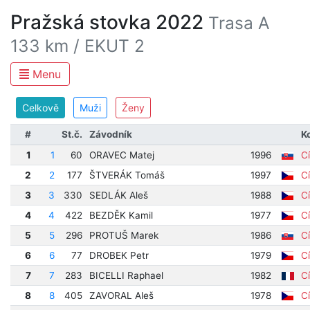
Pražská stovka 2022
Trasa A
133 km / EKUT 2
Menu
Celkově
Muži
Ženy
#
St.č.
Závodník
K
1
1
60
ORAVEC Matej
1996
Cí
2
2
177
ŠTVERÁK Tomáš
1997
Cí
3
3
330
SEDLÁK Aleš
1988
Cí
4
4
422
BEZDĚK Kamil
1977
Cí
5
5
296
PROTUŠ Marek
1986
Cí
6
6
77
DROBEK Petr
1979
Cí
7
7
283
BICELLI Raphael
1982
Cí
8
8
405
ZAVORAL Aleš
1978
Cí