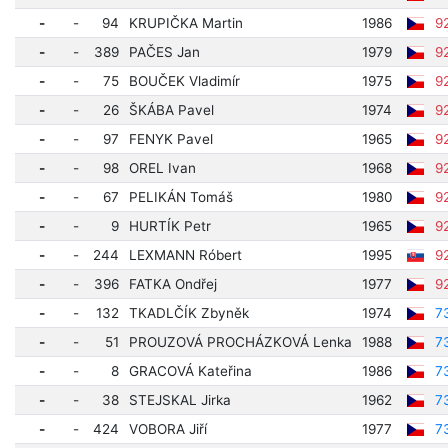
-
-
94
KRUPIČKA Martin
1986
9
-
-
389
PAČES Jan
1979
9
-
-
75
BOUČEK Vladimír
1975
9
-
-
26
ŠKÁBA Pavel
1974
9
-
-
97
FENYK Pavel
1965
9
-
-
98
OREL Ivan
1968
9
-
-
67
PELIKÁN Tomáš
1980
9
-
-
9
HURTÍK Petr
1965
9
-
-
244
LEXMANN Róbert
1995
9
-
-
396
FATKA Ondřej
1977
9
-
-
132
TKADLČÍK Zbyněk
1974
7
-
-
51
PROUZOVÁ PROCHÁZKOVÁ Lenka
1988
7
-
-
8
GRACOVÁ Kateřina
1986
7
-
-
38
STEJSKAL Jirka
1962
7
-
-
424
VOBORA Jiří
1977
7