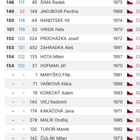
148
117
85
ŠIMA Radek
1975
Cí
149
32
149
JAKUBOVÁ Pavlína
1968
Cí
150
118
44
RANDÝSEK Vít
1974
Cí
151
119
52
VIRSIK Felix
1970
Cí
152
120
224
PROCHÁZKA Josef
1972
Cí
153
121
452
ZAHRADKA Aleš
1991
Cí
154
122
135
HOTA Milan
1957
Cí
154
122
37
HOFMAN Jiří
1970
Cí
-
-
1
MARYŠKO Filip
1981
1
-
-
71
VAŇKOVÁ Klára
1998
1
-
-
19
KORECKÝ Adam
1993
9
-
-
140
VIEJ Radomír
1976
9
-
-
174
KAKÁČOVÁ Jana
1971
9
-
-
378
MALÍK Ondřej
1985
9
-
-
120
TUROŇ Marek
1992
9
-
-
142
ČULÁK Milan
1973
9