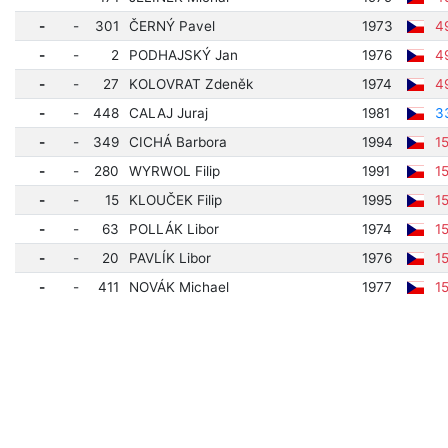
-
-
301
ČERNÝ Pavel
1973
4
-
-
2
PODHAJSKÝ Jan
1976
4
-
-
27
KOLOVRAT Zdeněk
1974
4
-
-
448
CALAJ Juraj
1981
3
-
-
349
CICHÁ Barbora
1994
1
-
-
280
WYRWOL Filip
1991
1
-
-
15
KLOUČEK Filip
1995
1
-
-
63
POLLÁK Libor
1974
1
-
-
20
PAVLÍK Libor
1976
1
-
-
411
NOVÁK Michael
1977
1