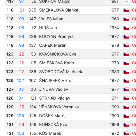
117
97
56
SUKHOV Maxim
1981
Cí
118
21
335
SMÉKALOVÁ Blanka
1977
Cí
118
98
147
VALEŠ Milan
1960
Cí
118
98
72
HIRŠ Jan
1974
Cí
118
98
238
KOCYAN Přemysl
1977
Cí
118
98
137
ČAPEK Martin
1978
Cí
123
22
50
KVASNIČKOVÁ Eva
1977
Cí
123
22
115
SMIEŠKOVÁ Karin
1979
Cí
123
22
136
SVOBODOVÁ Michaela
1983
Cí
126
102
107
ŠNAJPERK Viktor
1977
Cí
127
103
100
JINDRA Václav
1977
Cí
128
104
121
STRNAD Václav
1974
Cí
129
25
124
VĚNSKOVÁ Veronika
1990
Cí
129
105
125
DOŠEK Matěj
1990
Cí
131
26
156
KONSZKÁ Eva
1996
Cí
131
106
155
KŮS Marek
1972
Cí