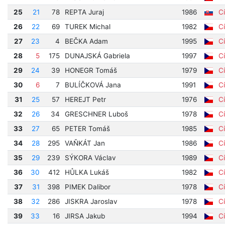
25
21
78
REPTA Juraj
1986
Cí
26
22
69
TUREK Michal
1982
Cí
27
23
4
BEČKA Adam
1995
Cí
28
5
175
DUNAJSKÁ Gabriela
1997
Cí
29
24
39
HONEGR Tomáš
1979
Cí
30
6
7
BULÍČKOVÁ Jana
1991
Cí
31
25
57
HEREJT Petr
1976
Cí
32
26
34
GRESCHNER Luboš
1978
Cí
33
27
65
PETER Tomáš
1985
Cí
34
28
295
VAŇKÁT Jan
1986
Cí
35
29
239
SÝKORA Václav
1989
Cí
36
30
412
HŮLKA Lukáš
1982
Cí
37
31
398
PIMEK Dalibor
1978
Cí
38
32
286
JISKRA Jaroslav
1978
Cí
39
33
16
JIRSA Jakub
1994
Cí