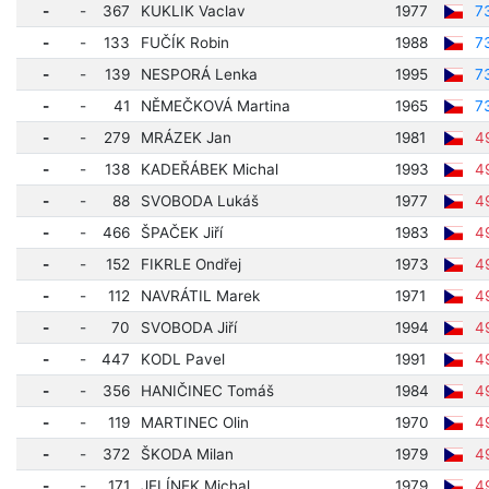
-
-
367
KUKLIK Vaclav
1977
7
-
-
133
FUČÍK Robin
1988
7
-
-
139
NESPORÁ Lenka
1995
7
-
-
41
NĚMEČKOVÁ Martina
1965
7
-
-
279
MRÁZEK Jan
1981
4
-
-
138
KADEŘÁBEK Michal
1993
4
-
-
88
SVOBODA Lukáš
1977
4
-
-
466
ŠPAČEK Jiří
1983
4
-
-
152
FIKRLE Ondřej
1973
4
-
-
112
NAVRÁTIL Marek
1971
4
-
-
70
SVOBODA Jiří
1994
4
-
-
447
KODL Pavel
1991
4
-
-
356
HANIČINEC Tomáš
1984
4
-
-
119
MARTINEC Olin
1970
4
-
-
372
ŠKODA Milan
1979
4
-
-
171
JELÍNEK Michal
1979
4