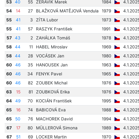
53
40
55
ŽERAVÍK Marek
1984
4.1.202
54
14
27
BLAŽKOVÁ MATĚJOVÁ Vendula
1979
4.1.202
55
41
3
ZÍTA Lubor
1973
4.1.202
55
41
57
RASZYK František
1991
4.1.202
57
43
2
ZAHÁLKA Tomáš
1978
4.1.202
58
44
11
HABEL Miroslav
1969
4.1.202
58
44
28
VOCÁSEK Jan
1980
4.1.202
60
46
35
HANOUSEK Jan
1963
4.1.202
60
46
34
FENYK Pavel
1965
4.1.202
60
46
82
ZOUBEK Michal
1976
4.1.202
63
15
81
ZOUBKOVÁ Erika
1976
4.1.202
64
49
70
KOCIÁN František
1995
4.1.202
65
16
74
BABICOVÁ Eva
1988
4.1.202
65
50
76
MACHOREK David
1994
4.1.202
67
17
80
MÜLLEROVÁ Simona
1989
4.1.202
67
51
69
LOCKER Martin
1970
4.1.202