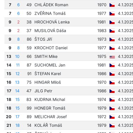
7
6
49
CHLÁDEK Roman
1970
4.1.202
7
6
50
ZVĚŘINA Tomáš
1977
4.1.202
9
2
38
HROCHOVÁ Lenka
1981
4.1.202
9
2
37
MUSILOVÁ Dáša
1983
4.1.202
9
8
86
ŠTOS Jiří
1973
4.1.202
9
8
59
KROCHOT Daniel
1977
4.1.202
13
10
66
SMITH Mike
1975
4.1.202
14
11
87
SUCHOMEL Jan
1981
4.1.202
15
12
91
ŠTEFAN Karel
1986
4.1.202
16
13
75
HINGAR Miloš
1970
4.1.202
17
14
47
JILG Petr
1986
4.1.202
18
15
83
KUDRNA Michal
1974
4.1.202
18
15
99
HONEGR Tomáš
1979
4.1.202
20
17
89
MELICHAR Josef
1972
4.1.202
21
18
14
KOLÁŘ Tomáš
1979
4.1.202