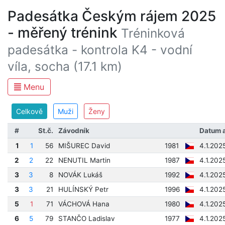
Padesátka Českým rájem 2025
- měřený trénink
Tréninková
padesátka - kontrola K4 - vodní
víla, socha (17.1 km)
Menu
Celkově
Muži
Ženy
#
St.č.
Závodník
Datum 
1
1
56
MIŠUREC David
1981
4.1.202
2
2
22
NENUTIL Martin
1987
4.1.202
3
3
8
NOVÁK Lukáš
1992
4.1.202
3
3
21
HULÍNSKÝ Petr
1996
4.1.202
5
1
71
VÁCHOVÁ Hana
1980
4.1.202
6
5
79
STANČO Ladislav
1977
4.1.202