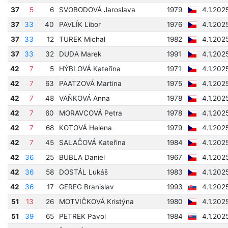
37
5
6
SVOBODOVÁ Jaroslava
1979
4.1.202
37
33
40
PAVLÍK Libor
1976
4.1.202
37
33
12
TUREK Michal
1982
4.1.202
37
33
32
DUDA Marek
1991
4.1.202
42
7
5
HÝBLOVÁ Kateřina
1971
4.1.202
42
7
63
PAATZOVÁ Martina
1975
4.1.202
42
7
48
VAŇKOVÁ Anna
1978
4.1.202
42
7
60
MORAVCOVÁ Petra
1978
4.1.202
42
7
68
KOTOVÁ Helena
1979
4.1.202
42
7
45
SALAČOVÁ Kateřina
1984
4.1.202
42
36
25
BUBLA Daniel
1967
4.1.202
42
36
58
DOSTÁL Lukáš
1983
4.1.202
42
36
17
GEREG Branislav
1993
4.1.202
51
13
26
MOTVIČKOVÁ Kristýna
1980
4.1.202
51
39
65
PETREK Pavol
1984
4.1.202