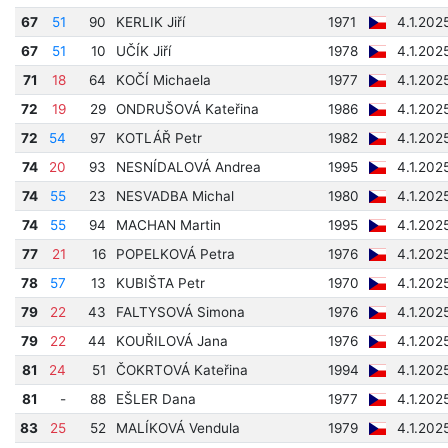
67
51
90
KERLIK Jiří
1971
4.1.202
67
51
10
UČÍK Jiří
1978
4.1.202
71
18
64
KOČÍ Michaela
1977
4.1.202
72
19
29
ONDRUŠOVÁ Kateřina
1986
4.1.202
72
54
97
KOTLÁŘ Petr
1982
4.1.202
74
20
93
NESNÍDALOVÁ Andrea
1995
4.1.202
74
55
23
NESVADBA Michal
1980
4.1.202
74
55
94
MACHAN Martin
1995
4.1.202
77
21
16
POPELKOVÁ Petra
1976
4.1.202
78
57
13
KUBIŠTA Petr
1970
4.1.202
79
22
43
FALTYSOVÁ Simona
1976
4.1.202
79
22
44
KOUŘILOVÁ Jana
1976
4.1.202
81
24
51
ČOKRTOVÁ Kateřina
1994
4.1.202
81
-
88
EŠLER Dana
1977
4.1.202
83
25
52
MALÍKOVÁ Vendula
1979
4.1.202