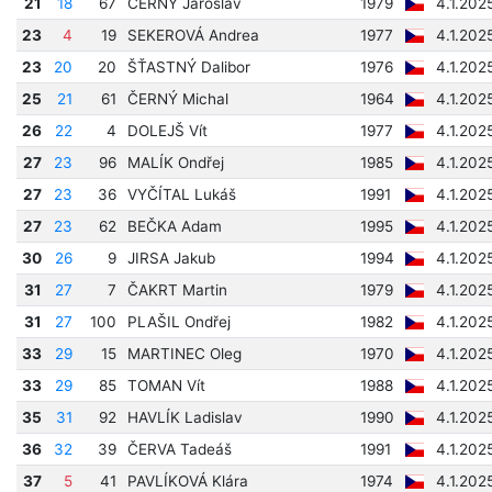
21
18
67
ČERNÝ Jaroslav
1979
4.1.202
23
4
19
SEKEROVÁ Andrea
1977
4.1.202
23
20
20
ŠŤASTNÝ Dalibor
1976
4.1.202
25
21
61
ČERNÝ Michal
1964
4.1.202
26
22
4
DOLEJŠ Vít
1977
4.1.202
27
23
96
MALÍK Ondřej
1985
4.1.202
27
23
36
VYČÍTAL Lukáš
1991
4.1.202
27
23
62
BEČKA Adam
1995
4.1.202
30
26
9
JIRSA Jakub
1994
4.1.202
31
27
7
ČAKRT Martin
1979
4.1.202
31
27
100
PLAŠIL Ondřej
1982
4.1.202
33
29
15
MARTINEC Oleg
1970
4.1.202
33
29
85
TOMAN Vít
1988
4.1.202
35
31
92
HAVLÍK Ladislav
1990
4.1.202
36
32
39
ČERVA Tadeáš
1991
4.1.202
37
5
41
PAVLÍKOVÁ Klára
1974
4.1.202