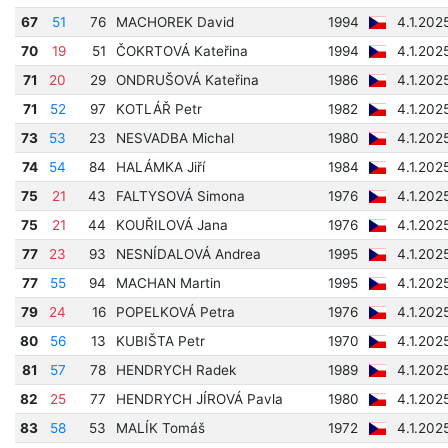
67
51
76
MACHOREK David
1994
4.1.202
70
19
51
ČOKRTOVÁ Kateřina
1994
4.1.202
71
20
29
ONDRUŠOVÁ Kateřina
1986
4.1.202
71
52
97
KOTLÁŘ Petr
1982
4.1.202
73
53
23
NESVADBA Michal
1980
4.1.202
74
54
84
HALÁMKA Jiří
1984
4.1.202
75
21
43
FALTYSOVÁ Simona
1976
4.1.202
75
21
44
KOUŘILOVÁ Jana
1976
4.1.202
77
23
93
NESNÍDALOVÁ Andrea
1995
4.1.202
77
55
94
MACHAN Martin
1995
4.1.202
79
24
16
POPELKOVÁ Petra
1976
4.1.202
80
56
13
KUBIŠTA Petr
1970
4.1.202
81
57
78
HENDRYCH Radek
1989
4.1.202
82
25
77
HENDRYCH JÍROVÁ Pavla
1980
4.1.202
83
58
53
MALÍK Tomáš
1972
4.1.202