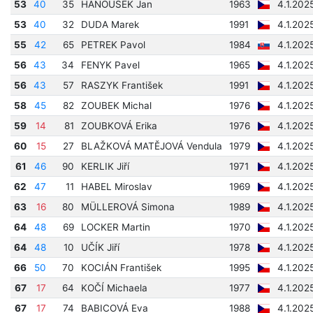
53
40
35
HANOUSEK Jan
1963
4.1.202
53
40
32
DUDA Marek
1991
4.1.202
55
42
65
PETREK Pavol
1984
4.1.202
56
43
34
FENYK Pavel
1965
4.1.202
56
43
57
RASZYK František
1991
4.1.202
58
45
82
ZOUBEK Michal
1976
4.1.202
59
14
81
ZOUBKOVÁ Erika
1976
4.1.202
60
15
27
BLAŽKOVÁ MATĚJOVÁ Vendula
1979
4.1.202
61
46
90
KERLIK Jiří
1971
4.1.202
62
47
11
HABEL Miroslav
1969
4.1.202
63
16
80
MÜLLEROVÁ Simona
1989
4.1.202
64
48
69
LOCKER Martin
1970
4.1.202
64
48
10
UČÍK Jiří
1978
4.1.202
66
50
70
KOCIÁN František
1995
4.1.202
67
17
64
KOČÍ Michaela
1977
4.1.202
67
17
74
BABICOVÁ Eva
1988
4.1.202