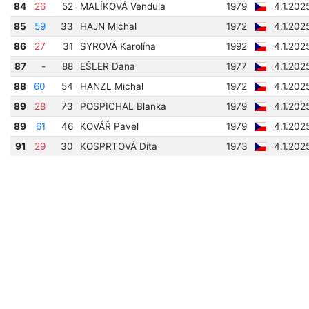
84
26
52
MALÍKOVÁ Vendula
1979
4.1.202
85
59
33
HAJN Michal
1972
4.1.202
86
27
31
SYROVÁ Karolína
1992
4.1.202
87
-
88
EŠLER Dana
1977
4.1.202
88
60
54
HANZL Michal
1972
4.1.202
89
28
73
POSPICHAL Blanka
1979
4.1.202
89
61
46
KOVÁŘ Pavel
1979
4.1.202
91
29
30
KOSPRTOVÁ Dita
1973
4.1.202