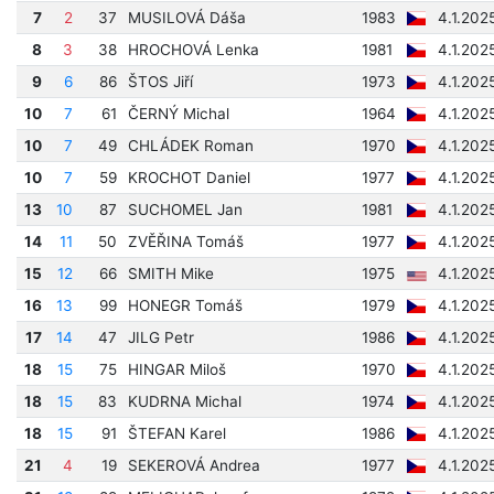
7
2
37
MUSILOVÁ Dáša
1983
4.1.202
8
3
38
HROCHOVÁ Lenka
1981
4.1.202
9
6
86
ŠTOS Jiří
1973
4.1.202
10
7
61
ČERNÝ Michal
1964
4.1.202
10
7
49
CHLÁDEK Roman
1970
4.1.202
10
7
59
KROCHOT Daniel
1977
4.1.202
13
10
87
SUCHOMEL Jan
1981
4.1.202
14
11
50
ZVĚŘINA Tomáš
1977
4.1.202
15
12
66
SMITH Mike
1975
4.1.202
16
13
99
HONEGR Tomáš
1979
4.1.202
17
14
47
JILG Petr
1986
4.1.202
18
15
75
HINGAR Miloš
1970
4.1.202
18
15
83
KUDRNA Michal
1974
4.1.202
18
15
91
ŠTEFAN Karel
1986
4.1.202
21
4
19
SEKEROVÁ Andrea
1977
4.1.202