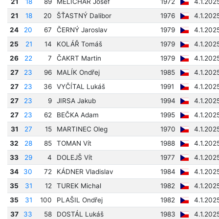
21
18
89
MELICHAR Josef
1972
4.1.202
21
18
20
ŠŤASTNÝ Dalibor
1976
4.1.202
24
20
67
ČERNÝ Jaroslav
1979
4.1.202
25
21
14
KOLÁŘ Tomáš
1979
4.1.202
26
22
7
ČAKRT Martin
1979
4.1.202
27
23
96
MALÍK Ondřej
1985
4.1.202
27
23
36
VYČÍTAL Lukáš
1991
4.1.202
27
23
9
JIRSA Jakub
1994
4.1.202
27
23
62
BEČKA Adam
1995
4.1.202
31
27
15
MARTINEC Oleg
1970
4.1.202
32
28
85
TOMAN Vít
1988
4.1.202
33
29
4
DOLEJŠ Vít
1977
4.1.202
34
30
72
KÁDNER Vladislav
1984
4.1.202
35
31
12
TUREK Michal
1982
4.1.202
35
31
100
PLAŠIL Ondřej
1982
4.1.202
37
33
58
DOSTÁL Lukáš
1983
4.1.202