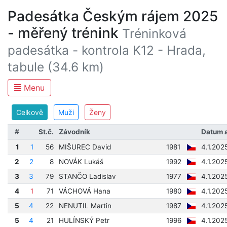
Padesátka Českým rájem 2025
- měřený trénink
Tréninková
padesátka - kontrola K12 - Hrada,
tabule (34.6 km)
Menu
Celkově
Muži
Ženy
#
St.č.
Závodník
Datum 
1
1
56
MIŠUREC David
1981
4.1.202
2
2
8
NOVÁK Lukáš
1992
4.1.202
3
3
79
STANČO Ladislav
1977
4.1.202
4
1
71
VÁCHOVÁ Hana
1980
4.1.202
5
4
22
NENUTIL Martin
1987
4.1.202
5
4
21
HULÍNSKÝ Petr
1996
4.1.202