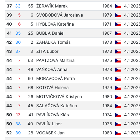
37
33
55
ŽERAVÍK Marek
1984
4.1.202
39
5
6
SVOBODOVÁ Jaroslava
1979
4.1.202
40
6
5
HÝBLOVÁ Kateřina
1971
4.1.202
41
35
25
BUBLA Daniel
1967
4.1.202
42
36
2
ZAHÁLKA Tomáš
1978
4.1.202
43
37
3
ZÍTA Lubor
1973
4.1.202
44
7
63
PAATZOVÁ Martina
1975
4.1.202
44
7
48
VAŇKOVÁ Anna
1978
4.1.202
44
7
60
MORAVCOVÁ Petra
1978
4.1.202
44
7
68
KOTOVÁ Helena
1979
4.1.202
44
7
26
MOTVIČKOVÁ Kristýna
1980
4.1.202
44
7
45
SALAČOVÁ Kateřina
1984
4.1.202
50
13
41
PAVLÍKOVÁ Klára
1974
4.1.202
50
38
40
PAVLÍK Libor
1976
4.1.202
52
39
28
VOCÁSEK Jan
1980
4.1.202