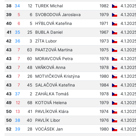
38
34
12
TUREK Michal
1982
4.1.202
39
5
6
SVOBODOVÁ Jaroslava
1979
4.1.202
40
6
5
HÝBLOVÁ Kateřina
1971
4.1.202
41
35
25
BUBLA Daniel
1967
4.1.202
42
36
3
ZÍTA Lubor
1973
4.1.202
43
7
63
PAATZOVÁ Martina
1975
4.1.202
43
7
60
MORAVCOVÁ Petra
1978
4.1.202
43
7
48
VAŇKOVÁ Anna
1978
4.1.202
43
7
26
MOTVIČKOVÁ Kristýna
1980
4.1.202
43
7
45
SALAČOVÁ Kateřina
1984
4.1.202
43
37
2
ZAHÁLKA Tomáš
1978
4.1.202
49
12
68
KOTOVÁ Helena
1979
4.1.202
50
13
41
PAVLÍKOVÁ Klára
1974
4.1.202
50
38
40
PAVLÍK Libor
1976
4.1.202
52
39
28
VOCÁSEK Jan
1980
4.1.202