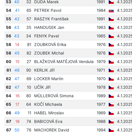
53
40
32
DUDA Marek
1991
4.1.202
54
41
65
PETREK Pavol
1984
4.1.202
55
42
57
RASZYK František
1991
4.1.202
56
43
35
HANOUSEK Jan
1963
4.1.202
56
43
34
FENYK Pavel
1965
4.1.202
58
14
81
ZOUBKOVÁ Erika
1976
4.1.202
58
45
82
ZOUBEK Michal
1976
4.1.202
60
15
27
BLAŽKOVÁ MATĚJOVÁ Vendula
1979
4.1.202
61
46
90
KERLIK Jiří
1971
4.1.202
62
47
69
LOCKER Martin
1970
4.1.202
62
47
10
UČÍK Jiří
1978
4.1.202
64
16
80
MÜLLEROVÁ Simona
1989
4.1.202
65
17
64
KOČÍ Michaela
1977
4.1.202
66
49
11
HABEL Miroslav
1969
4.1.202
67
18
74
BABICOVÁ Eva
1988
4.1.202
67
50
76
MACHOREK David
1994
4.1.202