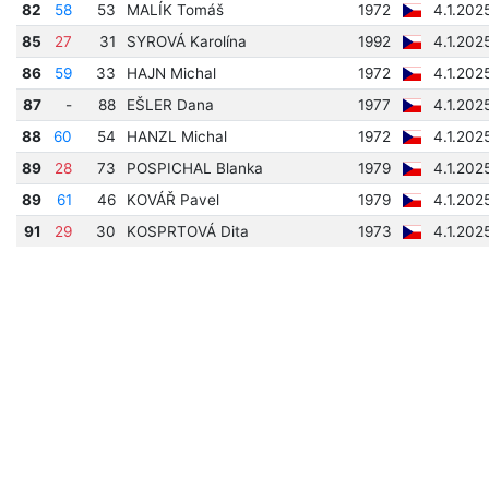
82
58
53
MALÍK Tomáš
1972
4.1.202
85
27
31
SYROVÁ Karolína
1992
4.1.202
86
59
33
HAJN Michal
1972
4.1.202
87
-
88
EŠLER Dana
1977
4.1.202
88
60
54
HANZL Michal
1972
4.1.202
89
28
73
POSPICHAL Blanka
1979
4.1.202
89
61
46
KOVÁŘ Pavel
1979
4.1.202
91
29
30
KOSPRTOVÁ Dita
1973
4.1.202