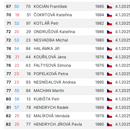
67
50
70
KOCIÁN František
1995
4.1.202
70
19
51
ČOKRTOVÁ Kateřina
1994
4.1.202
71
52
97
KOTLÁŘ Petr
1982
4.1.202
72
20
29
ONDRUŠOVÁ Kateřina
1986
4.1.202
72
53
23
NESVADBA Michal
1980
4.1.202
74
54
84
HALÁMKA Jiří
1984
4.1.202
75
21
44
KOUŘILOVÁ Jana
1976
4.1.202
76
22
43
FALTYSOVÁ Simona
1976
4.1.202
77
23
16
POPELKOVÁ Petra
1976
4.1.202
77
23
93
NESNÍDALOVÁ Andrea
1995
4.1.202
77
55
94
MACHAN Martin
1995
4.1.202
80
56
13
KUBIŠTA Petr
1970
4.1.202
81
57
78
HENDRYCH Radek
1989
4.1.202
82
25
52
MALÍKOVÁ Vendula
1979
4.1.202
82
25
77
HENDRYCH JÍROVÁ Pavla
1980
4.1.202