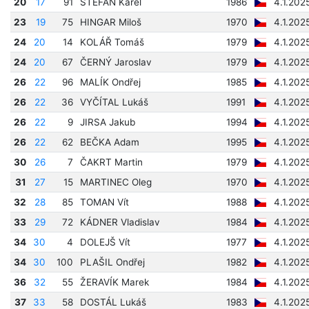
20
17
91
ŠTEFAN Karel
1986
4.1.202
23
19
75
HINGAR Miloš
1970
4.1.202
24
20
14
KOLÁŘ Tomáš
1979
4.1.202
24
20
67
ČERNÝ Jaroslav
1979
4.1.202
26
22
96
MALÍK Ondřej
1985
4.1.202
26
22
36
VYČÍTAL Lukáš
1991
4.1.202
26
22
9
JIRSA Jakub
1994
4.1.202
26
22
62
BEČKA Adam
1995
4.1.202
30
26
7
ČAKRT Martin
1979
4.1.202
31
27
15
MARTINEC Oleg
1970
4.1.202
32
28
85
TOMAN Vít
1988
4.1.202
33
29
72
KÁDNER Vladislav
1984
4.1.202
34
30
4
DOLEJŠ Vít
1977
4.1.202
34
30
100
PLAŠIL Ondřej
1982
4.1.202
36
32
55
ŽERAVÍK Marek
1984
4.1.202
37
33
58
DOSTÁL Lukáš
1983
4.1.202