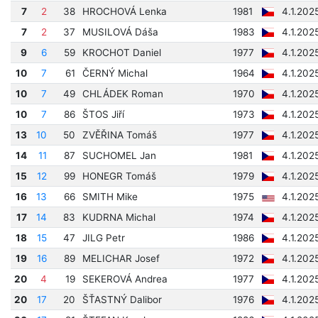
7
2
38
HROCHOVÁ Lenka
1981
4.1.202
7
2
37
MUSILOVÁ Dáša
1983
4.1.202
9
6
59
KROCHOT Daniel
1977
4.1.202
10
7
61
ČERNÝ Michal
1964
4.1.202
10
7
49
CHLÁDEK Roman
1970
4.1.202
10
7
86
ŠTOS Jiří
1973
4.1.202
13
10
50
ZVĚŘINA Tomáš
1977
4.1.202
14
11
87
SUCHOMEL Jan
1981
4.1.202
15
12
99
HONEGR Tomáš
1979
4.1.202
16
13
66
SMITH Mike
1975
4.1.202
17
14
83
KUDRNA Michal
1974
4.1.202
18
15
47
JILG Petr
1986
4.1.202
19
16
89
MELICHAR Josef
1972
4.1.202
20
4
19
SEKEROVÁ Andrea
1977
4.1.202
20
17
20
ŠŤASTNÝ Dalibor
1976
4.1.202