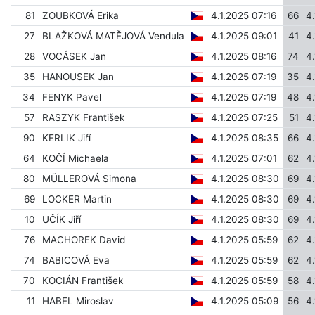
81
ZOUBKOVÁ Erika
4.1.2025 07:16
66
4
27
BLAŽKOVÁ MATĚJOVÁ Vendula
4.1.2025 09:01
41
4
28
VOCÁSEK Jan
4.1.2025 08:16
74
4
35
HANOUSEK Jan
4.1.2025 07:19
35
4
34
FENYK Pavel
4.1.2025 07:19
48
4
57
RASZYK František
4.1.2025 07:25
51
4
90
KERLIK Jiří
4.1.2025 08:35
66
4
64
KOČÍ Michaela
4.1.2025 07:01
62
4
80
MÜLLEROVÁ Simona
4.1.2025 08:30
69
4
69
LOCKER Martin
4.1.2025 08:30
69
4
10
UČÍK Jiří
4.1.2025 08:30
69
4
76
MACHOREK David
4.1.2025 05:59
62
4
74
BABICOVÁ Eva
4.1.2025 05:59
62
4
70
KOCIÁN František
4.1.2025 05:59
58
4
11
HABEL Miroslav
4.1.2025 05:09
56
4