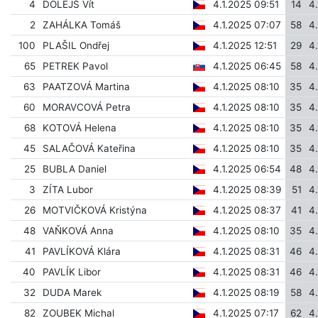
4
DOLEJŠ Vít
4.1.2025 09:51
14
4
2
ZAHÁLKA Tomáš
4.1.2025 07:07
58
4
100
PLAŠIL Ondřej
4.1.2025 12:51
29
4
65
PETREK Pavol
4.1.2025 06:45
58
4
63
PAATZOVÁ Martina
4.1.2025 08:10
35
4
60
MORAVCOVÁ Petra
4.1.2025 08:10
35
4
68
KOTOVÁ Helena
4.1.2025 08:10
35
4
45
SALAČOVÁ Kateřina
4.1.2025 08:10
35
4
25
BUBLA Daniel
4.1.2025 06:54
48
4
3
ZÍTA Lubor
4.1.2025 08:39
51
4
26
MOTVIČKOVÁ Kristýna
4.1.2025 08:37
41
4
48
VAŇKOVÁ Anna
4.1.2025 08:10
35
4
41
PAVLÍKOVÁ Klára
4.1.2025 08:31
46
4
40
PAVLÍK Libor
4.1.2025 08:31
46
4
32
DUDA Marek
4.1.2025 08:19
58
4
82
ZOUBEK Michal
4.1.2025 07:17
62
4