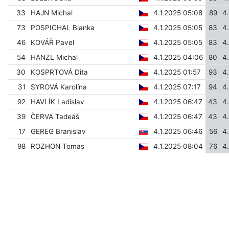
33
HAJN Michal
4.1.2025 05:08
89
4
73
POSPICHAL Blanka
4.1.2025 05:05
83
4
46
KOVÁŘ Pavel
4.1.2025 05:05
83
4
54
HANZL Michal
4.1.2025 04:06
80
4
30
KOSPRTOVÁ Dita
4.1.2025 01:57
93
4
31
SYROVÁ Karolína
4.1.2025 07:17
94
4
92
HAVLÍK Ladislav
4.1.2025 06:47
43
4
39
ČERVA Tadeáš
4.1.2025 06:47
43
4
17
GEREG Branislav
4.1.2025 06:46
56
4
98
ROZHON Tomas
4.1.2025 08:04
76
4