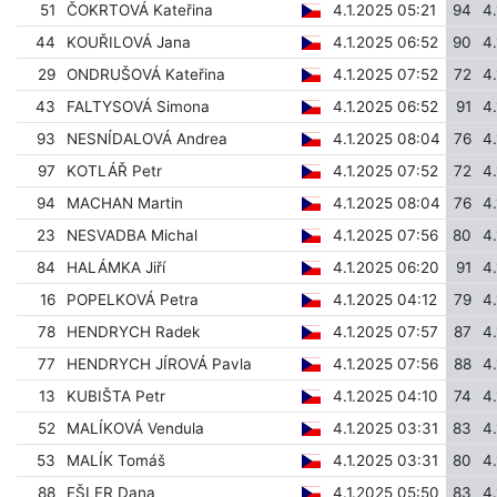
51
ČOKRTOVÁ Kateřina
4.1.2025 05:21
94
4
44
KOUŘILOVÁ Jana
4.1.2025 06:52
90
4
29
ONDRUŠOVÁ Kateřina
4.1.2025 07:52
72
4
43
FALTYSOVÁ Simona
4.1.2025 06:52
91
4
93
NESNÍDALOVÁ Andrea
4.1.2025 08:04
76
4
97
KOTLÁŘ Petr
4.1.2025 07:52
72
4
94
MACHAN Martin
4.1.2025 08:04
76
4
23
NESVADBA Michal
4.1.2025 07:56
80
4
84
HALÁMKA Jiří
4.1.2025 06:20
91
4
16
POPELKOVÁ Petra
4.1.2025 04:12
79
4
78
HENDRYCH Radek
4.1.2025 07:57
87
4
77
HENDRYCH JÍROVÁ Pavla
4.1.2025 07:56
88
4
13
KUBIŠTA Petr
4.1.2025 04:10
74
4
52
MALÍKOVÁ Vendula
4.1.2025 03:31
83
4
53
MALÍK Tomáš
4.1.2025 03:31
80
4
88
EŠLER Dana
4.1.2025 05:50
83
4