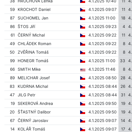
38
HROCHOVÁ Lenka
4.1.2025 10:40
11
4
59
KROCHOT Daniel
4.1.2025 09:07
11
4
87
SUCHOMEL Jan
4.1.2025 11:00
18
4
86
ŠTOS Jiří
4.1.2025 09:23
4
4
61
ČERNÝ Michal
4.1.2025 09:22
11
4
49
CHLÁDEK Roman
4.1.2025 09:22
8
4
50
ZVĚŘINA Tomáš
4.1.2025 09:22
8
4
99
HONEGR Tomáš
4.1.2025 11:00
33
4.
66
SMITH Mike
4.1.2025 11:46
8
4
89
MELICHAR Josef
4.1.2025 08:50
28
4
83
KUDRNA Michal
4.1.2025 08:44
26
4
47
JILG Petr
4.1.2025 08:44
31
4
19
SEKEROVÁ Andrea
4.1.2025 09:50
19
4
20
ŠŤASTNÝ Dalibor
4.1.2025 09:50
19
4
67
ČERNÝ Jaroslav
4.1.2025 09:07
14
4
14
KOLÁŘ Tomáš
4.1.2025 09:07
17
4