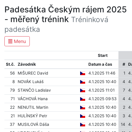
Padesátka Českým rájem 2025
- měřený trénink
Tréninková
padesátka
Menu
Start
St.č.
Závodník
Datum a čas
#
D
56
MIŠUREC David
4.1.2025 11:46
1
4.
8
NOVÁK Lukáš
4.1.2025 10:40
4
4
79
STANČO Ladislav
4.1.2025 11:01
7
4
71
VÁCHOVÁ Hana
4.1.2025 09:53
4
4
22
NENUTIL Martin
4.1.2025 10:40
2
4.
21
HULÍNSKÝ Petr
4.1.2025 10:40
3
4.
37
MUSILOVÁ Dáša
4.1.2025 10:40
14
4.