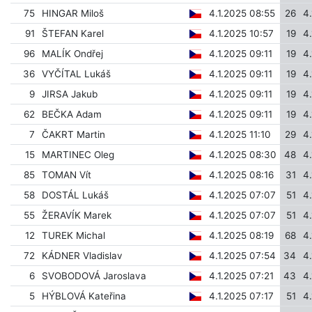
75
HINGAR Miloš
4.1.2025 08:55
26
4
91
ŠTEFAN Karel
4.1.2025 10:57
19
4
96
MALÍK Ondřej
4.1.2025 09:11
19
4
36
VYČÍTAL Lukáš
4.1.2025 09:11
19
4
9
JIRSA Jakub
4.1.2025 09:11
19
4
62
BEČKA Adam
4.1.2025 09:11
19
4
7
ČAKRT Martin
4.1.2025 11:10
29
4
15
MARTINEC Oleg
4.1.2025 08:30
48
4
85
TOMAN Vít
4.1.2025 08:16
31
4
58
DOSTÁL Lukáš
4.1.2025 07:07
51
4
55
ŽERAVÍK Marek
4.1.2025 07:07
51
4
12
TUREK Michal
4.1.2025 08:19
68
4
72
KÁDNER Vladislav
4.1.2025 07:54
34
4
6
SVOBODOVÁ Jaroslava
4.1.2025 07:21
43
4
5
HÝBLOVÁ Kateřina
4.1.2025 07:17
51
4