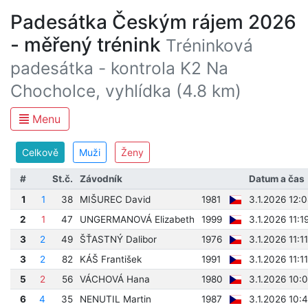
Padesátka Českým rájem 2026
- měřený trénink
Tréninková
padesátka - kontrola K2 Na
Chocholce, vyhlídka (4.8 km)
Menu
Celkově
Muži
Ženy
#
St.č.
Závodník
Datum a čas
1
1
38
MIŠUREC David
1981
3.1.2026 12:
2
1
47
UNGERMANOVÁ Elizabeth
1999
3.1.2026 11:1
3
2
49
ŠŤASTNÝ Dalibor
1976
3.1.2026 11:1
3
2
82
KÁŠ František
1991
3.1.2026 11:1
5
2
56
VÁCHOVÁ Hana
1980
3.1.2026 10:
6
4
35
NENUTIL Martin
1987
3.1.2026 10: