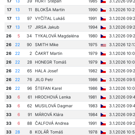
17
13
39
HURT Štěpán
1985
3.1.2026 09:
17
13
11
BLOKŠA Martin
1990
3.1.2026 10:
17
13
97
VYČÍTAL Lukáš
1991
3.1.2026 09:
17
13
17
JIRSA Jakub
1994
3.1.2026 09:
26
5
34
TYKALOVÁ Magdaléna
1980
3.1.2026 09:
26
22
90
SMITH Mike
1975
3.1.2026 12:
26
22
2
ČAKRT Martin
1979
3.1.2026 10:
26
22
28
HONEGR Tomáš
1979
3.1.2026 10:
26
22
65
HALA Josef
1982
3.1.2026 09:
26
22
76
JILG Petr
1986
3.1.2026 09:
26
22
96
ŠTEFAN Karel
1986
3.1.2026 10:
33
6
61
HROCHOVÁ Lenka
1981
3.1.2026 09:
33
6
62
MUSILOVÁ Dagmar
1983
3.1.2026 09:
33
6
91
MÁROVÁ Klára
1984
3.1.2026 09:
33
6
88
ČALFOVÁ Andrea
1991
3.1.2026 09:
33
28
8
KOLÁŘ Tomáš
1978
3.1.2026 10: