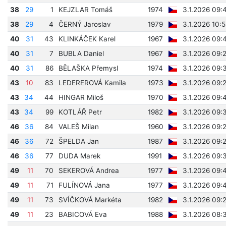
38
29
1
KEJZLAR Tomáš
1974
3.1.2026 09:
38
29
4
ČERNÝ Jaroslav
1979
3.1.2026 10:
40
31
43
KLINKÁČEK Karel
1967
3.1.2026 09:
40
31
7
BUBLA Daniel
1967
3.1.2026 09:
40
31
86
BĚLAŠKA Přemysl
1974
3.1.2026 09:
43
10
83
LEDEREROVÁ Kamila
1973
3.1.2026 09:
43
34
44
HINGAR Miloš
1970
3.1.2026 09:
43
34
99
KOTLÁŘ Petr
1982
3.1.2026 09:
46
36
84
VALEŠ Milan
1960
3.1.2026 09:
46
36
72
ŠPELDA Jan
1987
3.1.2026 09:
46
36
77
DUDA Marek
1991
3.1.2026 09:
49
11
70
SEKEROVÁ Andrea
1977
3.1.2026 09:
49
11
71
FULÍNOVÁ Jana
1977
3.1.2026 09:
49
11
73
SVÍČKOVÁ Markéta
1982
3.1.2026 09:
49
11
23
BABICOVÁ Eva
1988
3.1.2026 08: