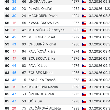
49
39
66
JINDRA Václav
1977
3.1.2026 09:
49
39
103
PLAŠIL Ondřej
1982
3.1.2026 11:2
49
39
24
MACHOREK David
1994
3.1.2026 08:
56
15
59
KVASNIČKOVÁ Eva
1977
3.1.2026 08:
56
15
42
MOTVIČKOVÁ Kristýna
1980
3.1.2026 09:
58
42
92
MELICHAR Josef
1972
3.1.2026 06:
59
43
60
CHLUBNÝ Michal
1980
3.1.2026 08:
60
17
64
PAVLÍKOVÁ Klára
1974
3.1.2026 09:
60
17
68
ZOUBKOVÁ Erika
1976
3.1.2026 09:
60
44
63
PAVLÍK Libor
1976
3.1.2026 09:
63
45
67
ZOUBEK Michal
1966
3.1.2026 09:
63
45
5
ZAHÁLKA Tomáš
1978
3.1.2026 09:
65
19
57
MACOLOVÁ Radka
1978
3.1.2026 07:
65
47
21
ŠPERNOGA Petr
1975
3.1.2026 05:
65
47
53
UČÍK Jiří
1978
3.1.2026 07:
68
20
75
VALČÁKOVÁ Alžběta
1998
3.1.2026 09: