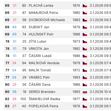
69
21
80
PLACHÁ Lenka
1974
3.1.2026 09:
69
21
87
MAMUROVÁ Petra
1980
3.1.2026 09:
69
21
58
SVOBODOVÁ Michaela
1983
3.1.2026 06:
69
49
93
DUBSKÝ Jan
1979
3.1.2026 09:
69
49
74
HULÍNSKÝ Petr
1996
3.1.2026 09:
74
51
25
ZÍTA Lubor
1973
3.1.2026 09:
74
51
79
VRKOTA Jan
1982
3.1.2026 09:
74
51
37
ČÁSÁRI Lukáš
1986
3.1.2026 09:
77
24
94
MALÍKOVÁ Vendula
1979
3.1.2026 07:
77
54
95
MALÍK Tomáš
1972
3.1.2026 07:
77
54
29
VRABEC Petr
1993
3.1.2026 09:
80
25
36
ČÁSÁRI Dana
1986
3.1.2026 09:
80
56
18
GEREG Branislav
1993
3.1.2026 10:
82
26
100
ŠMAHELOVÁ Radka
1977
3.1.2026 09:
83
27
40
POPELKOVÁ Petra
1976
3.1.2026 06: