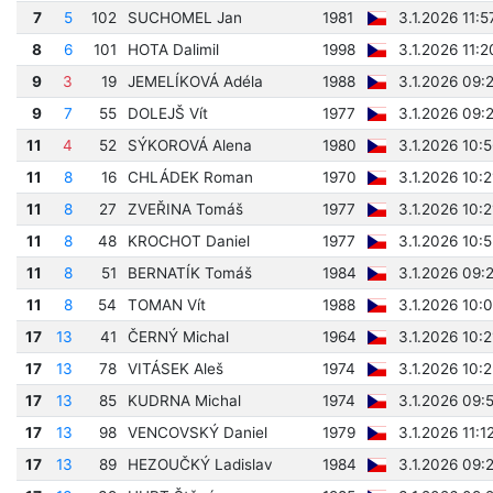
7
5
102
SUCHOMEL Jan
1981
3.1.2026 11:5
8
6
101
HOTA Dalimil
1998
3.1.2026 11:
9
3
19
JEMELÍKOVÁ Adéla
1988
3.1.2026 09:
9
7
55
DOLEJŠ Vít
1977
3.1.2026 09:
11
4
52
SÝKOROVÁ Alena
1980
3.1.2026 10:
11
8
16
CHLÁDEK Roman
1970
3.1.2026 10:
11
8
27
ZVEŘINA Tomáš
1977
3.1.2026 10:
11
8
48
KROCHOT Daniel
1977
3.1.2026 10:
11
8
51
BERNATÍK Tomáš
1984
3.1.2026 09:
11
8
54
TOMAN Vít
1988
3.1.2026 10:
17
13
41
ČERNÝ Michal
1964
3.1.2026 10:
17
13
78
VITÁSEK Aleš
1974
3.1.2026 10:
17
13
85
KUDRNA Michal
1974
3.1.2026 09:
17
13
98
VENCOVSKÝ Daniel
1979
3.1.2026 11:1
17
13
89
HEZOUČKÝ Ladislav
1984
3.1.2026 09: