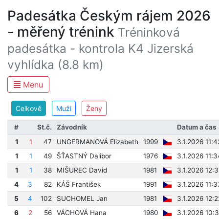
Padesátka Českým rájem 2026
- měřený trénink
Tréninková
padesátka - kontrola K4 Jizerská
vyhlídka (8.8 km)
Menu
Celkově
Muži
Ženy
#
St.č.
Závodník
Datum a čas
1
1
47
UNGERMANOVÁ Elizabeth
1999
3.1.2026 11:
1
1
49
ŠŤASTNÝ Dalibor
1976
3.1.2026 11:
1
1
38
MIŠUREC David
1981
3.1.2026 12:
4
3
82
KÁŠ František
1991
3.1.2026 11:
5
4
102
SUCHOMEL Jan
1981
3.1.2026 12:
6
2
56
VÁCHOVÁ Hana
1980
3.1.2026 10: