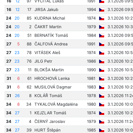
16
12
97
VYČÍTAL Lukáš
1991
3.1.2026 09:
16
12
17
JIRSA Jakub
1994
3.1.2026 09:
24
20
85
KUDRNA Michal
1974
3.1.2026 10:
24
20
2
ČAKRT Martin
1979
3.1.2026 10:
24
20
51
BERNATÍK Tomáš
1984
3.1.2026 09:
27
5
88
ČALFOVÁ Andrea
1991
3.1.2026 09:
27
23
78
VITÁSEK Aleš
1974
3.1.2026 10:
27
23
76
JILG Petr
1986
3.1.2026 10:
27
23
11
BLOKŠA Martin
1990
3.1.2026 10:
31
6
61
HROCHOVÁ Lenka
1981
3.1.2026 10:
31
6
62
MUSILOVÁ Dagmar
1983
3.1.2026 10:
31
26
8
KOLÁŘ Tomáš
1978
3.1.2026 11:
34
8
34
TYKALOVÁ Magdaléna
1980
3.1.2026 10:
34
27
1
KEJZLAR Tomáš
1974
3.1.2026 10:
34
27
4
ČERNÝ Jaroslav
1979
3.1.2026 11:
34
27
39
HURT Štěpán
1985
3.1.2026 10: