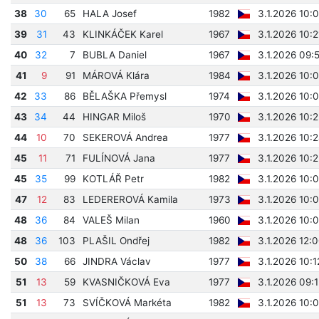
38
30
65
HALA Josef
1982
3.1.2026 10:
39
31
43
KLINKÁČEK Karel
1967
3.1.2026 10:
40
32
7
BUBLA Daniel
1967
3.1.2026 09:
41
9
91
MÁROVÁ Klára
1984
3.1.2026 10:
42
33
86
BĚLAŠKA Přemysl
1974
3.1.2026 10:
43
34
44
HINGAR Miloš
1970
3.1.2026 10:
44
10
70
SEKEROVÁ Andrea
1977
3.1.2026 10:
45
11
71
FULÍNOVÁ Jana
1977
3.1.2026 10:
45
35
99
KOTLÁŘ Petr
1982
3.1.2026 10:
47
12
83
LEDEREROVÁ Kamila
1973
3.1.2026 10:
48
36
84
VALEŠ Milan
1960
3.1.2026 10:
48
36
103
PLAŠIL Ondřej
1982
3.1.2026 12:
50
38
66
JINDRA Václav
1977
3.1.2026 10:
51
13
59
KVASNIČKOVÁ Eva
1977
3.1.2026 09:
51
13
73
SVÍČKOVÁ Markéta
1982
3.1.2026 10: