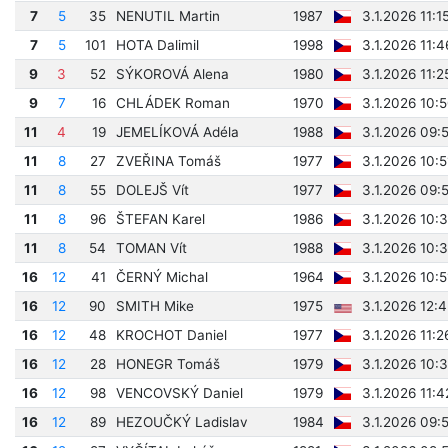
7
5
35
NENUTIL Martin
1987
3.1.2026 11:1
7
5
101
HOTA Dalimil
1998
3.1.2026 11:
9
3
52
SÝKOROVÁ Alena
1980
3.1.2026 11:2
9
7
16
CHLÁDEK Roman
1970
3.1.2026 10:
11
4
19
JEMELÍKOVÁ Adéla
1988
3.1.2026 09:
11
8
27
ZVEŘINA Tomáš
1977
3.1.2026 10:
11
8
55
DOLEJŠ Vít
1977
3.1.2026 09:
11
8
96
ŠTEFAN Karel
1986
3.1.2026 10:
11
8
54
TOMAN Vít
1988
3.1.2026 10:
16
12
41
ČERNÝ Michal
1964
3.1.2026 10:
16
12
90
SMITH Mike
1975
3.1.2026 12:
16
12
48
KROCHOT Daniel
1977
3.1.2026 11:2
16
12
28
HONEGR Tomáš
1979
3.1.2026 10:
16
12
98
VENCOVSKÝ Daniel
1979
3.1.2026 11:
16
12
89
HEZOUČKÝ Ladislav
1984
3.1.2026 09: