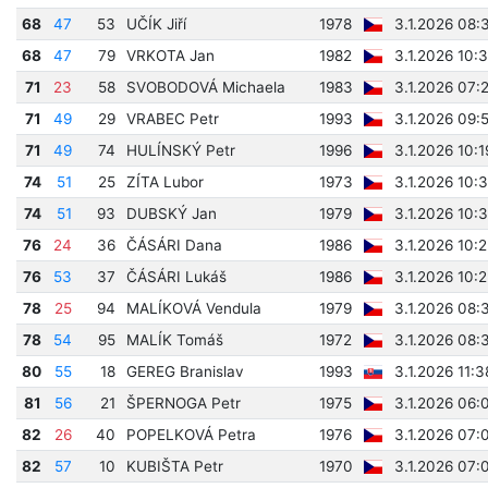
68
47
53
UČÍK Jiří
1978
3.1.2026 08:
68
47
79
VRKOTA Jan
1982
3.1.2026 10:
71
23
58
SVOBODOVÁ Michaela
1983
3.1.2026 07:
71
49
29
VRABEC Petr
1993
3.1.2026 09:
71
49
74
HULÍNSKÝ Petr
1996
3.1.2026 10:
74
51
25
ZÍTA Lubor
1973
3.1.2026 10:
74
51
93
DUBSKÝ Jan
1979
3.1.2026 10:
76
24
36
ČÁSÁRI Dana
1986
3.1.2026 10:
76
53
37
ČÁSÁRI Lukáš
1986
3.1.2026 10:
78
25
94
MALÍKOVÁ Vendula
1979
3.1.2026 08:
78
54
95
MALÍK Tomáš
1972
3.1.2026 08:
80
55
18
GEREG Branislav
1993
3.1.2026 11:
81
56
21
ŠPERNOGA Petr
1975
3.1.2026 06:
82
26
40
POPELKOVÁ Petra
1976
3.1.2026 07:
82
57
10
KUBIŠTA Petr
1970
3.1.2026 07: