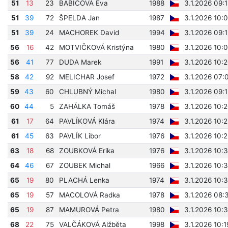
51
13
23
BABICOVÁ Eva
1988
3.1.2026 09:
51
39
72
ŠPELDA Jan
1987
3.1.2026 10:
51
39
24
MACHOREK David
1994
3.1.2026 09:
56
16
42
MOTVIČKOVÁ Kristýna
1980
3.1.2026 10:
56
41
77
DUDA Marek
1991
3.1.2026 10:
58
42
92
MELICHAR Josef
1972
3.1.2026 07:
59
43
60
CHLUBNÝ Michal
1980
3.1.2026 09:
60
44
5
ZAHÁLKA Tomáš
1978
3.1.2026 10:
61
17
64
PAVLÍKOVÁ Klára
1974
3.1.2026 10:
61
45
63
PAVLÍK Libor
1976
3.1.2026 10:
63
18
68
ZOUBKOVÁ Erika
1976
3.1.2026 10:
64
46
67
ZOUBEK Michal
1966
3.1.2026 10:
65
19
80
PLACHÁ Lenka
1974
3.1.2026 10:
65
19
57
MACOLOVÁ Radka
1978
3.1.2026 08:
65
19
87
MAMUROVÁ Petra
1980
3.1.2026 10:
68
22
75
VALČÁKOVÁ Alžběta
1998
3.1.2026 10: